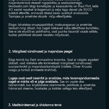
majanduskriisid otseselt riigipoliitika ja seadusloomega. 
likvidaator.com
 blogi toimetajaks ja kaasautoriks on Raul Pint, kelle 
40 aastat reaalset ärikogemust ja selja taga olevad üle 5000 
suletud ettevõtte, annavad otsese baasi avalikult analüüsida 
Toompea ja ametnike otsuste  mõju ettevõtjatele.
Blogis lahatakse onupojapoliitikat, maksusogasusi ja ametnike 
laiskust ning ülbust, mis sageli lükkavad vaba ettevõtluse kuristikku. 
See ei ole eluvõõras poliithäma, vaid juurika tasandil vaade sellele, 
kuidas poliitilised otsused reaalelu mõjutavad.
2. Märgilised sündmused ja majanduse peegel
Blogi toimib kui Eesti ärimaailma kroonika. Seal ei räägita asjadest 
üldiselt, vaid võetakse ette konkreetsed märgilised sündmused, 
suurpankrotid ja majandusskandaalid (näiteks Oliver Kruuda 
saaga ja tuntud ärimeeste krahhid).
Lugeja saab sealt siseinfot ja analüüse, mida tavamajandusmeedia 
sageli ei märka või ei julge avaldada. 
See on vaade otse 
läänerindelt, kus kirjeldatakse skämmerite, poliitikute ja ametnike 
hämaraid skeeme, hoiatades ja kaitstes sellega teisi ettevõtjaid.
3. Meditsiiniteemad ja ühiskonna tervis