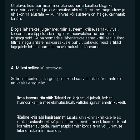
Üllatava, kuid äärmiselt menuka suunana käsitleb blogi ka 
meditsiiniteemasid ja tervishoiukorraldust. Tervis on majanduse ja 
ühiskonna alustala – kui rahvas või süsteem on haige, kannatab 
ka äri.
Blogis lahatakse julgelt meditsiinisüsteemi kriise, rahakulutusi, 
koroonakriisi õppetunde ning tervishoiuvaldkonna hämaraid 
telgitaguseid. Kuna teemadele lähenetakse sama kriitiliselt ja ilma 
filtrita nagu äriliste makseraskuste puhul, pakuvad need artiklid 
lugejatele tohutut samastumisvõimalust ja kõneainet.
4. Millest selline külastatavus
Selline stabiilne ja kõrge lugejaskond saavutatakse tänu mitmele 
unikaalsele tegurile:
llma tsensuurita stiil: 
Tekstid on kirjutatud julgelt, kohati 
humoorikalt ja meelelahutuslikult, vältides igavat ametnikukeelt.
Tõeline kriisiabi käsiraamat: 
Lisaks ühiskonnakriitikale leiab 
makseraskustes ettevõtja sealt praktilised juhised, kuidas firmat 
korrektselt sulgeda, raamatupidamist korda teha või juhatuse 
liikme riske minimeerida.