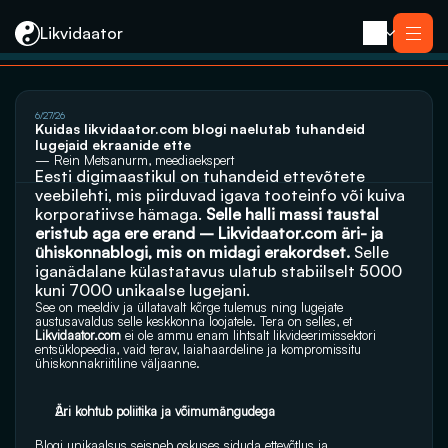
Likvidaator
About us
6/27/26
Services
Kuidas likvidaator.com blogi naelutab tuhandeid 
Liquidation with Sale
Services
lugejaid ekraanide ette
Liquidation 
Liquidation with Sale
— Rein Metsanurm, meediaekspert
Reorganization
Eesti digimaastikul on tuhandeid ettevõtete 
Liquidation 
Bankruptcy
Reorganization
veebilehti, mis piirduvad igava tooteinfo või kuiva 
Closing an E-resident’s Company
Bankruptcy
korporatiivse hämaga. 
Selle halli massi taustal 
Closing an E-resident’s Company
eristub aga ere erand – 
Likvidaator.com äri- ja 
Contact
ühiskonnablogi
, mis on midagi erakordset.
 Selle 
iganädalane külastatavus ulatub stabiilselt 5000 
kuni 7000 unikaalse lugejani.
See on meeldiv ja üllatavalt kõrge tulemus ning lugejate 
austusavaldus selle keskkonna loojatele. Tera on selles, et 
Likvidaator.com
 ei ole ammu enam lihtsalt likvideerimissektori 
entsüklopeedia, vaid terav, laiahaardeline ja kompromissitu 
ühiskonnakriitiline väljaanne.
Äri kohtub poliitika ja võimumängudega
Blogi unikaalsus seisneb oskuses siduda ettevõtlus ja 