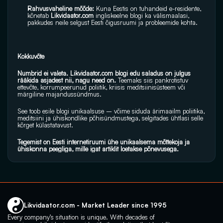
Rahvusvaheline mõõde: 
Kuna Eestis on tuhandeid e-residente, 
kõnetab 
Likvidaator.com
 ingliskeelne blogi
 ka välismaalasi, 
pakkudes neile selgust Eesti õigusruumi ja probleemide kohta.
Kokkuvõte
Numbrid ei valeta. Likvidaator.com blogi edu saladus on julgus 
rääkida asjadest nii, nagu need on.
 Teemaks siis pankrotistuv 
ettevõte, korrumpeerunud poliitik, kriisis meditsiinisüsteem või 
märgiline majandussündmus. 
See toob esile blogi unikaalsuse – võime siduda ärimaailm poliitika, 
meditsiini ja ühiskondlike põhisündmustega, selgitades ühtlasi selle 
kõrget külastatavust.
Tegemist on Eesti internetiruumi ühe unikaalsema mõttekoja ja 
ühiskonna peegliga, mille igat artiklit loetakse põnevusega.
Likvidaator.com - Market Leader since 1995
Every company’s situation is unique. With decades of 