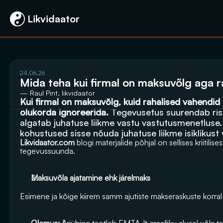
 Likvidaator
24.06.26
Mida teha kui firmal on maksuvõlg aga 
— Raul Pint, likvidaator
Kui firmal on maksuvõlg, kuid rahalised vahendid 
olukorda ignoreerida. 
Tegevusetus suurendab risk
algatab juhatuse liikme vastu vastutusmenetluse. S
kohustused sisse nõuda juhatuse liikme isiklikust 
Likvidaator.com
 blogi
 materjalide põhjal on sellises kriitilise
tegevussuunda.
Maksuvõla ajatamine ehk järelmaks
Esimene ja kõige kiirem samm ajutiste makseraskuste korra