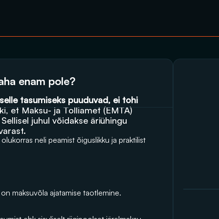
raha enam pole?
selle tasumiseks puuduvad, ei tohi 
i, et Maksu- ja Tolliamet (EMTA) 
ellisel juhul võidakse äriühingu 
varast.
s olukorras neli peamist õiguslikku ja praktilist 
l on maksuvõla ajatamise taotlemine.