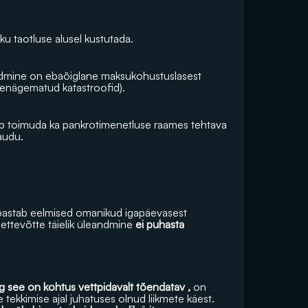
iku taotluse alusel kustutada.
nõudmine on ebaõiglane maksukohustuslasest 
tenägematud katastroofid).
b toimuda ka pankrotimenetluse raames tehtava 
audu.
bastab eelmised omanikud igapäevasest 
 ettevõtte täielik üleandmine 
ei puhasta  
ng see on kohtus vettpidavalt tõendatav , 
on 
võlausaldajatel ja EMTA-l õigus nõuda kahju hüvitamist selle tekkimise ajal juhatuses olnud liikmete käest. 