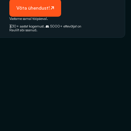
 Võta ühendust!
Vastame samal tööpäeval. 
⏳30+ aastat kogemust. 👥 5000+‭ ettevõtjat on 
Raulilt abi saanud.‬