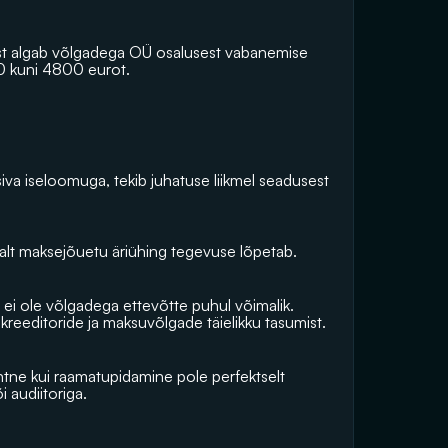
est algab võlgadega OÜ osalusest vabanemise 
0 kuni 4800 eurot.
iva iseloomuga, tekib juhatuse liikmel seadusest 
valt maksejõuetu äriühing tegevuse lõpetab.
ei ole võlgadega ettevõtte puhul võimalik. 
 kreeditoride ja maksuvõlgade täielikku tasumist.
ntne kui raamatupidamine pole perfektselt 
 audiitoriga.