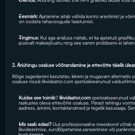
Olemus: 
Äriühing taotleb EMTA-lt graafiku alusel võla tas
Eesmärk: 
Ajatamine aitab vältida konto arestimist ja võim
on oodata rahavoogude taastumist.
Tingimus:
 Kui aga analüüs näitab, et ka ajatatud graafi
püsivalt maksejõuetu ning see samm probleemi ei lahen
2. Äriühingu osaluse võõrandamine ja ettevõtte täielik ülean
Kõige sagedamini kasutatav, kiirem ja mugavam alternatiiv p
osaluse müük likvidaator.com spetsialiseerunud valdusfirma
Kuidas see toimib
? 
likvidaator.com
 spetsialiseerunud vald
raskustes oleva ettevõtte osaluse. Pärast tehingu vormist
aadress, ärinimi, kontaktandmed ja tegelik kasusaaja. Se
Mis saab edasi? 
Uus professionaalne meeskond võtab ett
likvideerimise, sundlõpetamise,saneerimise või pankrotiav
kustutamise.