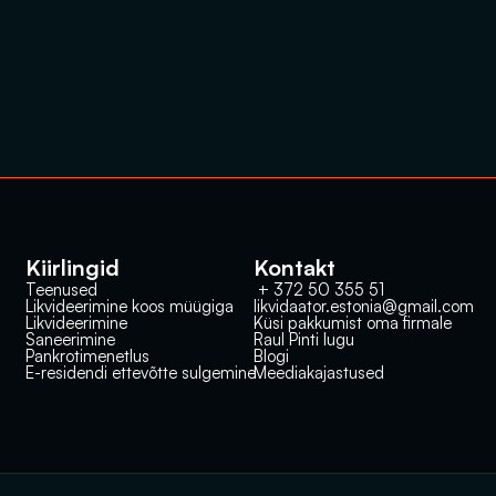
Kiirlingid
Kontakt
Teenused
 + 372 50 355 51
Likvideerimine koos müügiga
likvidaator.estonia@gmail.com
Likvideerimine
Küsi pakkumist oma firmale
Saneerimine
Raul Pinti lugu
Pankrotimenetlus
Blogi
E-residendi ettevõtte sulgemine
Meediakajastused