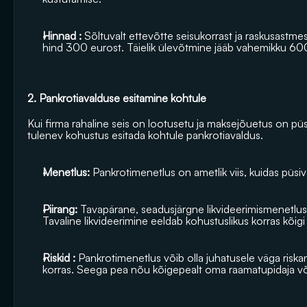
Hinnad :
 Sõltuvalt ettevõtte seisukorrast ja raskusastm
hind 300 eurost. Täielik ülevõtmine jääb vahemikku 60
2. Pankrotiavalduse esitamine kohtule
Kui firma rahaline seis on lootusetu ja maksejõuetus on püs
tulenev kohustus esitada kohtule pankrotiavaldus.
Menetlus: 
Pankrotimenetlus on ametlik viis, kuidas püsi
Piirang: 
Tavapärane, seadusjärgne likvideerimismenetlus 
Tavaline likvideerimine eeldab kohustuslikus korras kõigi
Riskid : 
Pankrotimenetlus võib olla juhatusele väga riska
korras. Seega pea nõu kõigepealt oma raamatupidaja või