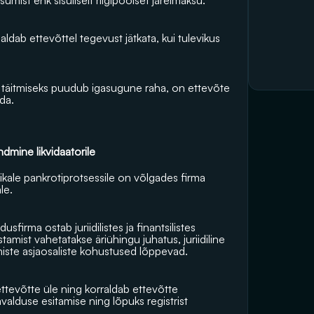
umist ehk sisuliselt riigipoolset järelmaksu.
aldab ettevõttel tegevust jätkata, kui tulevikus 
ku täitmiseks puudub igasugune raha, on ettevõte 
da.
dmine likvidaatorile
ikale pankrotiprotsessile on võlgades firma 
le.
usfirma ostab juriidilistes ja finantsilistes 
amist vahetatakse äriühingu juhatus, juriidiline 
niste asjaosaliste kohustused lõppevad.
evõtte üle ning korraldab ettevõtte 
alduse esitamise ning lõpuks registrist 