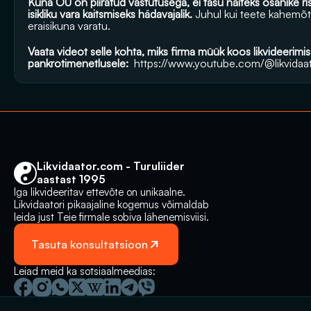
Kuna OÜ on piiratud vastutusega, ei tasu näiteks osanike ris
isikliku vara kaitsmiseks hädavajalik. 
Juhul kui teete kahemõtt
eraisikuna varatu.
Vaata videot selle kohta, miks firma müük koos likvideerimise
pankrotimenetlusele: 
https://www.youtube.com/@likvidaa
Likvidaator.com - Turuliider 
aastast 1995
Iga likvideeritav ettevõte on unikaalne. 
Likvidaatori pikaajaline kogemus võimaldab 
leida just Teie firmale sobiva lähenemisviisi.
Tasuta konsultatsioon
Leiad meid ka sotsiaalmeedias: