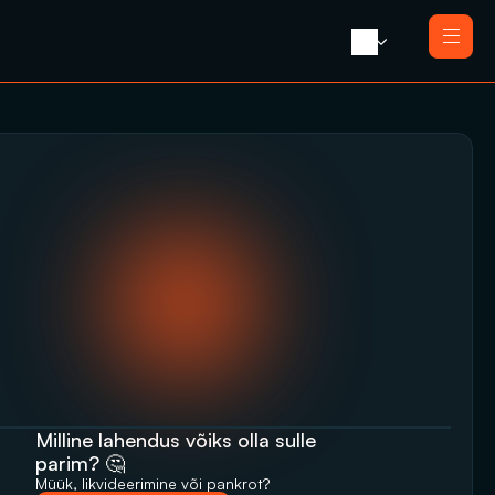
Avaleht 
Meist 
Teenused
Likvideerimine koos müügiga
Blogi 
Likvideerimine
Press 
Saneerimine
Kontakt
Pankrotimenetlus
E-residendi ettevõtte sulgemine
Milline lahendus võiks olla sulle 
parim? 🤔
Müük, likvideerimine‬‭ või pankrot?