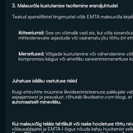
3. Maksuvõla kustutamise taotlemine erandjuhtudel
Teatud spetsiifilistel tingimustel võib EMTA maksuvõla kirjal
Kriteeriumid:
 See on võimalik vaid siis, kui võla sisse
mitteolenevate asjaolude või vääramatu jõu tõttu (nt et
Menetlused:
 Võlgade kustutamine või vähendamine või
kompromissi käigus või ametliku saneerimismenetluse k
Juhatuse isikliku vastutuse riskid
Kuigi ettevõtte müümine likvideerimisteenuse pakkujale va
asjaajamisest ja peavalust, rõhutab likvidaator.com blogi, et
automaatselt minevikku. 
Kui maksuvõlg tekkis tahtlikult või raske hooletuse tõttu ni