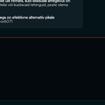
ke üle hinnata, kuid seaduslik äritegevus on 
elisi või küsitavaid tehinguid, peate olema 
ga on efektiivne alternatiiv pikale 
tor6071