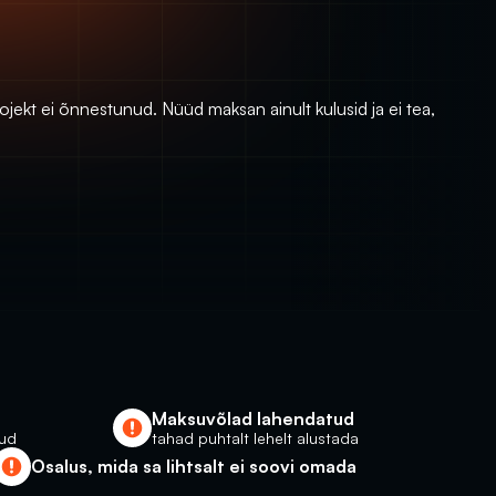
rojekt ei õnnestunud. Nüüd maksan ainult kulusid ja ei tea, 
Maksuvõlad lahendatud
nud
tahad puhtalt lehelt alustada
Osalus, mida sa lihtsalt ei soovi omada