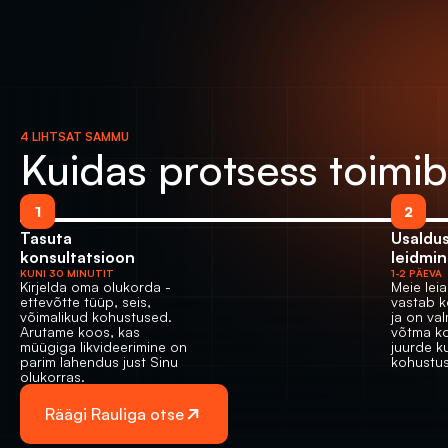
4 LIHTSAT SAMMU
Kuidas protsess toimib
1
2
Tasuta 
Usaldus
konsultatsioon
leidmi
KUNI 30 MINUTIT
1-2 PÄEVA
Kirjelda oma olukorda - 
Meie leia
ettevõtte tüüp, seis, 
vastab k
võimalikud kohustused. 
ja on val
Arutame koos, kas 
võtma ko
müügiga likvideerimine on 
juurde ku
parim lahendus just Sinu 
kohustu
olukorras.
Räägi Rauliga otse