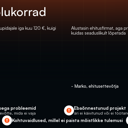
olukorrad
pidajale iga kuu 120 €, kuigi 
Alustasin ehitusfirmat, aga p
kuidas seaduslikult lõpetada
- Marko, ehitusettevõtja
sega probleemid
Ebaõnnestunud projekt
tevõtte, mida ei vaja
äri ei käivitunud või ei tööta
Kohtuvaidlused, millel ei paista mõistlikke tulemusi