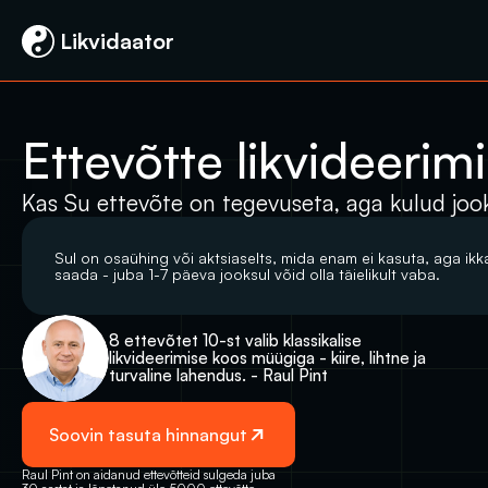
 Likvidaator
Ettevõtte likvideeri
Kas Su ettevõte on tegevuseta, aga kulud jook
Sul on osaühing või aktsiaselts, mida enam ei kasuta, aga ikka
saada - juba 1-7 päeva jooksul võid olla täielikult vaba.
8 ettevõtet 10-st valib klassikalise 
likvideerimise koos müügiga - kiire, lihtne ja 
turvaline lahendus. - Raul Pint
Soovin tasuta hinnangut
Raul Pint on aidanud ettevõtteid sulgeda juba 