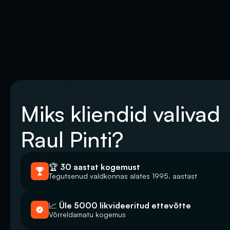
Miks kliendid valivad 
Raul Pinti?
🏆 30 aastat kogemust
Tegutsenud valdkonnas alates 1995. aastast
📈 Üle 5000 likvideeritud ettevõtte
Võrreldamatu kogemus