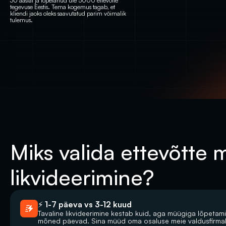
30 aastat ja lõpetanud üle 5000 ettevõtte 
tegevuse Eestis. Tema kogemus tagab, et 
kliendi jaoks oleks saavutatud parim võimalik 
tulemus.
Miks valida ettevõtte 
likvideerimine?
⚡ 1-7 päeva vs 3-12 kuud
Tavaline likvideerimine kestab kuid, aga müügiga lõpetami
mõned päevad. Sina müüd oma osaluse meie valdusfirmale 