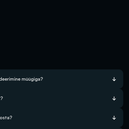
ideerimine müügiga?
k?
 osta?