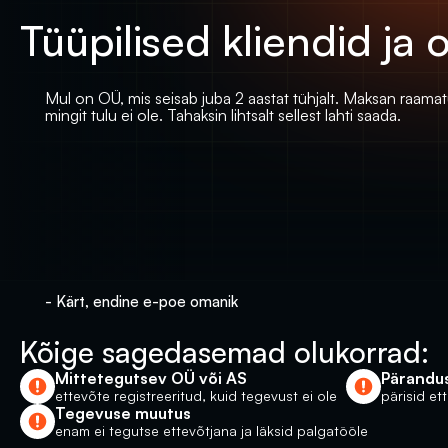
Tüüpilised kliendid ja 
Mul on OÜ, mis seisab juba 2 aastat tühjalt. Maksan raamatu
mingit tulu ei ole. Tahaksin lihtsalt sellest lahti saada.
- Kärt, endine e-poe omanik
Kõige sagedasemad olukorrad: 
Mittetegutsev OÜ või AS
Pärandu
ettevõte registreeritud, kuid tegevust ei ole
pärisid et
Tegevuse muutus 
enam ei tegutse ettevõtjana ja läksid palgatööle