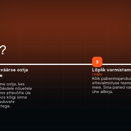
? 
3
väärse ostja 
Lõplik vormistam
ne
1 PÄEV
Kõik paberimajanduse
ettevalmistuse teeme
me ostja, kes 
meie. Sina paned vai
õikidele nõuetele 
ühe allkirja.
mis ettevõtte üle 
os kõigi sinna 
uluvate 
stega.