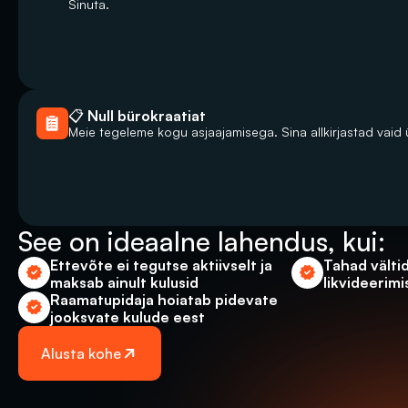
Sinuta.
📋 Null bürokraatiat
Meie tegeleme kogu asjaajamisega. Sina allkirjastad vaid 
See on ideaalne lahendus, kui: 
Ettevõte ei tegutse aktiivselt ja 
Tahad vältid
maksab ainult kulusid
likvideerimi
Raamatupidaja hoiatab pidevate 
jooksvate kulude eest
Alusta kohe