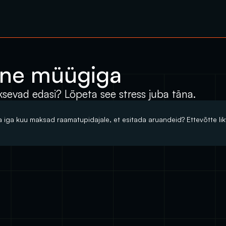
mine müügiga
sevad edasi? Lõpeta see stress juba täna.
 iga kuu maksad raamatupidajale, et esitada aruandeid? Ettevõtte likvi