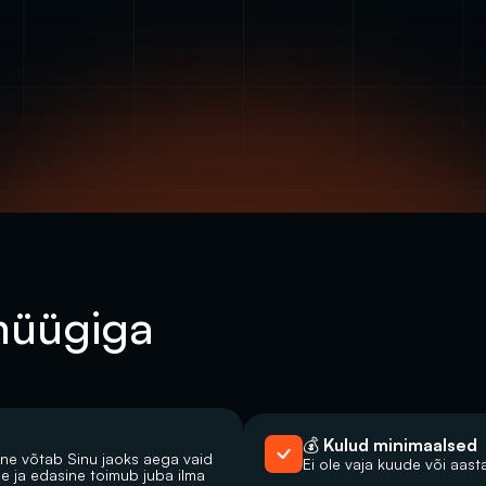
müügiga 
💰 Kulud minimaalsed
ne võtab Sinu jaoks aega vaid 
Ei ole vaja kuude või aas
ja edasine toimub juba ilma 