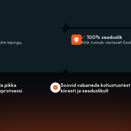
✅ 100% seaduslik
ühe lepingu.
Kõik toimub vastavalt Eest
a pikka 
Soovid vabaneda kohustustest 
sprotsessi
kiiresti ja seaduslikult