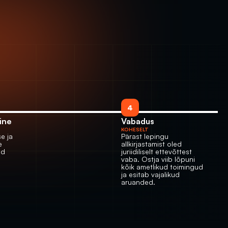
4
ine
Vabadus 
KOHESELT
 ja 
Pärast lepingu 
 
allkirjastamist oled 
d 
juriidiliselt ettevõttest 
vaba. Ostja viib lõpuni 
kõik ametlikud toimingud 
ja esitab vajalikud 
aruanded.