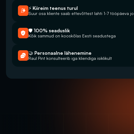
⚡ Kiireim teenus turul
Suur osa kliente saab ettevõttest lahti 1-7 tööpäeva j
🛡️ 100% seaduslik
Kõik sammud on kooskõlas Eesti seadustega
🤝 Personaalne lähenemine
Raul Pint konsulteerib iga kliendiga isiklikult