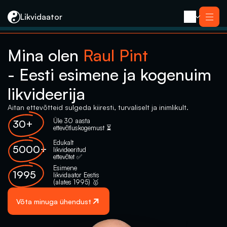
Likvidaator
Mina olen 
Raul Pint
Teenused
- Eesti esimene ja kogenuim 
Likvideerimine koos müügiga
Likvideerimine
Saneerimine
likvideerija
Pankrotimenetlus
E-residendi ettevõtte sulgemine
Kontakt
Aitan ettevõtteid sulgeda kiiresti, turvaliselt ja inimlikult.
Üle 30 aasta 
30+
ettevõtluskogemust ⏳
Edukalt 
5000+
likvideeritud 
ettevõtet️ ✅
Esimene 
1995
likvidaator Eestis 
(alates 1995) 🥇
Võta minuga ühendust