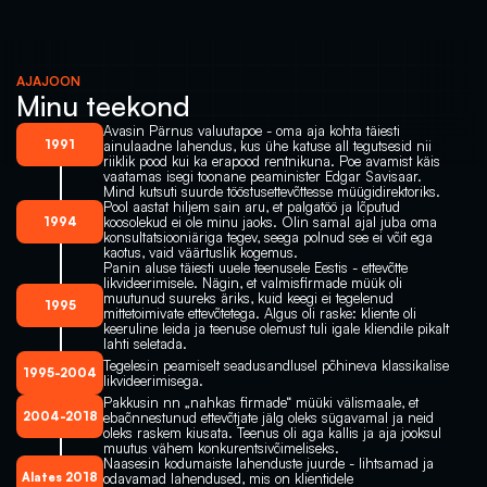
AJAJOON
Minu teekond
Avasin Pärnus valuutapoe - oma aja kohta täiesti 
1991
ainulaadne lahendus, kus ühe katuse all tegutsesid nii 
riiklik pood kui ka erapood rentnikuna. Poe avamist käis 
vaatamas isegi toonane peaminister Edgar Savisaar.
Mind kutsuti suurde tööstusettevõttesse müügidirektoriks. 
Pool aastat hiljem sain aru, et palgatöö ja lõputud 
koosolekud ei ole minu jaoks. Olin samal ajal juba oma 
1994
konsultatsiooniäriga tegev, seega polnud see ei võit ega 
kaotus, vaid väärtuslik kogemus.
Panin aluse täiesti uuele teenusele Eestis - ettevõtte 
likvideerimisele. Nägin, et valmisfirmade müük oli 
muutunud suureks äriks, kuid keegi ei tegelenud 
1995
mittetoimivate ettevõtetega. Algus oli raske: kliente oli 
keeruline leida ja teenuse olemust tuli igale kliendile pikalt 
lahti seletada.
Tegelesin peamiselt seadusandlusel põhineva klassikalise 
1995-2004
likvideerimisega.
Pakkusin nn „nahkas firmade“ müüki välismaale, et 
2004-2018
ebaõnnestunud ettevõtjate jälg oleks sügavamal ja neid 
oleks raskem kiusata. Teenus oli aga kallis ja aja jooksul 
muutus vähem konkurentsivõimeliseks.
Naasesin kodumaiste lahenduste juurde - lihtsamad ja 
Alates 2018
odavamad lahendused, mis on klientidele 