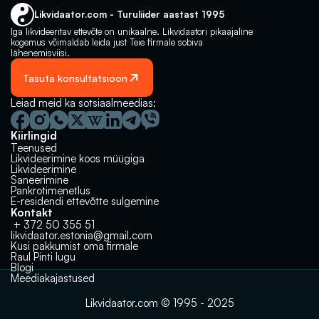
Likvidaator.com - Turuliider aastast 1995
Iga likvideeritav ettevõte on unikaalne. Likvidaatori pikaajaline 
kogemus võimaldab leida just Teie firmale sobiva 
lähenemisviisi.
Tasuta konsultatsioon
Leiad meid ka sotsiaalmeedias:
Kiirlingid
Teenused
Likvideerimine koos müügiga
Likvideerimine
Saneerimine
Pankrotimenetlus
E-residendi ettevõtte sulgemine
Kontakt
 + 372 50 355 51
likvidaator.estonia@gmail.com
Küsi pakkumist oma firmale
Raul Pinti lugu
Blogi
Meediakajastused
Likvidaator.com © 1995 - 2025