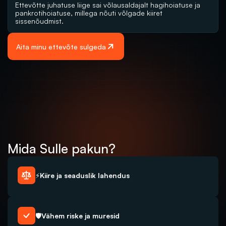
Ettevõtte juhatuse liige sai võlausaldajalt hagihoiatuse ja 
pankrotihoiatuse, millega nõuti võlgade kiiret 
sissenõudmist.
Aita minu ettevõte sulgeda
Mida Sulle pakun?
⚡Kiire ja seaduslik lahendus
🛡️Vähem riske ja muresid