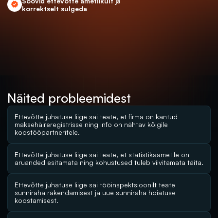
Soovid ettevõtte ametlikult ja 
korrektselt sulgeda
Näited probleemidest
Ettevõtte juhatuse liige sai teate, et firma on kantud 
maksehäireregistrisse ning info on nähtav kõigile 
koostööpartneritele.
Ettevõtte juhatuse liige sai teate, et statistikaametile on 
aruanded esitamata ning kohustused tuleb viivitamata täita.
Ettevõtte juhatuse liige sai tööinspektsioonilt teate 
sunniraha rakendamisest ja uue sunniraha hoiatuse 
koostamisest.