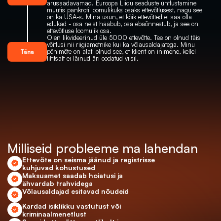
arusaadavamad. Euroopa Liidu seaduste ühtlustamine 
muutis pankroti loomulikuks osaks ettevõtlusest, nagu see 
on ka USA-s. Mina usun, et kõik ettevõtted ei saa olla 
edukad - osa neist hääbub, osa ebaõnnestub, ja see on 
ettevõtluse loomulik osa.
Olen likvideerinud üle 5000 ettevõtte. Tee on olnud täis 
võitlusi nii riigiametnike kui ka võlausaldajatega. Minu 
põhimõte on alati olnud see, et klient on inimene, kellel 
Täna
lihtsalt ei läinud äri oodatud viisil.
Milliseid probleeme ma lahendan
Ettevõte on seisma jäänud ja registrisse 
kuhjuvad kohustused
Maksuamet saadab hoiatusi ja 
ähvardab trahvidega
Võlausaldajad esitavad nõudeid
Kardad isiklikku vastutust või 
kriminaalmenetlust