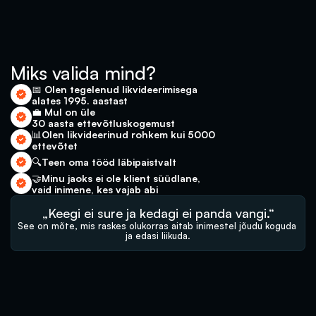
Miks valida mind?
📅 Olen tegelenud likvideerimisega 
alates 1995. aastast
💼 Mul on üle 
30 aasta ettevõtluskogemust
📊Olen likvideerinud rohkem kui 5000 
ettevõtet
🔍Teen oma tööd läbipaistvalt
🤝Minu jaoks ei ole klient süüdlane, 
vaid inimene, kes vajab abi
„Keegi ei sure ja kedagi ei panda vangi.“
See on mõte, mis raskes olukorras aitab inimestel jõudu koguda 
ja edasi liikuda.