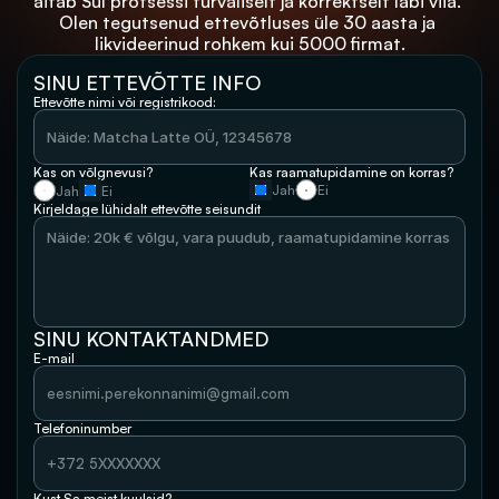
aitab Sul protsessi turvaliselt ja korrektselt läbi viia. 
Olen tegutsenud ettevõtluses üle 30 aasta ja 
likvideerinud rohkem kui 5000 firmat.
SINU ETTEVÕTTE INFO
Ettevõtte nimi või registrikood:
Kas on võlgnevusi? 
Kas raamatupidamine on korras?
Jah
Ei 
Jah
Ei 
Kirjeldage lühidalt ettevõtte seisundit 
SINU KONTAKTANDMED
E-mail
Telefoninumber
Kust Sa meist kuulsid?