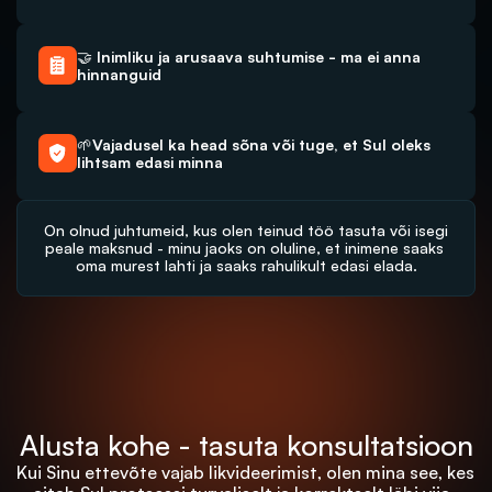
🤝 Inimliku ja arusaava suhtumise - ma ei anna 
hinnanguid
🌱Vajadusel ka head sõna või tuge, et Sul oleks 
lihtsam edasi minna
On olnud juhtumeid, kus olen teinud töö tasuta või isegi 
peale maksnud - minu jaoks on oluline, et inimene saaks 
oma murest lahti ja saaks rahulikult edasi elada.
Alusta kohe - tasuta konsultatsioon
Kui Sinu ettevõte vajab likvideerimist, olen mina see, kes 