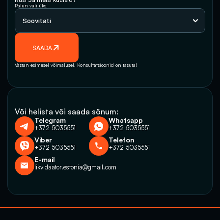
Palun vali üks:
SAADA
Vastan esimesel võimalusel. Konsultatsioonid on tasuta!
Või helista või saada sõnum:
Telegram
Whatsapp
+372 5035551
+372 5035551
Viber
Telefon
+372 5035551
+372 5035551
E-mail
likvidaator.estonia@gmail.com