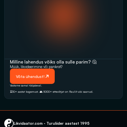
Milline lahendus võiks olla sulle parim? 🤔
Müük, likvideerimine‬‭ või pankrot?
 Võta ühendust!
Vastame samal tööpäeval. 
⏳30+ aastat kogemust. 👥 5000+‭ ettevõtjat on Raulilt abi saanud.‬
Likvidaator.com - Turuliider aastast 1995