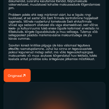
dokumendid, sularaha kasutamise tõendid, tööjõumaksude 
valearvestused, muudatused kohalike maksuseaduste tõlgendamises 
jpm.
Probleem poleks ehk isegi märkimist väärt, kui ei liiguks ringi 
kuuldused, et sel aastal võib Eesti firmade kontrollimine hüppeliselt 
sageneda. Mõnele naaberturul toimetavale Eesti ehitusfirmale 
võivad aga sedasorti üllatused olla väga ebameeldivad, sest võõras 
keele- ja kultuuriruumis tuleb enese õiguste kaitsmisel arvestada nii 
tõlkekulude, kõrgete õigusabikulude ja muu sellisega. Tulemus võib 
sellegipoolest päädida märkimisväärse maksunõudega üle jõu 
käivas summas.
Soovitan kiiresti kriitilise pilguga üle käia välismaal tegutseva 
ettevõtte raamatupidamine. Juhul kui sinna on tegevusaastate 
jooksul kogunenud midagi sellist, mis võiks tegevuskohajärgses 
maksuametis või muus asutuses kõrgendatud huvi tekitada, tuleks 
kaaluda antud juriidilise isiku äritegevuse jätkamise mõistlikkust.
Originaal