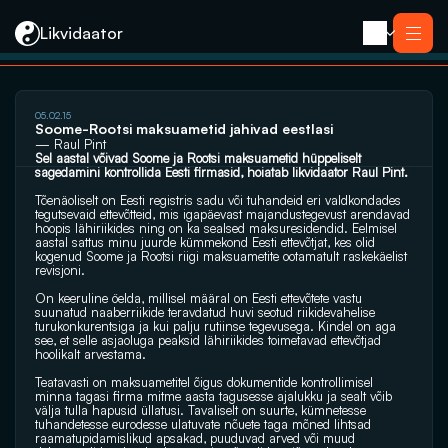
Likvidaator
05.02.15
Teenused
Soome-Rootsi maksuametid jahivad eestlasi
Likvideerimine koos müügiga
— Raul Pint
Likvideerimine
Sel aastal võivad Soome ja Rootsi maksuametid hüppeliselt 
Saneerimine
sagedamini kontrollida Eesti firmasid, hoiatab likvidaator Raul Pint.
Pankrotimenetlus
E-residendi ettevõtte sulgemine
Kontakt
Tõenäoliselt on Eesti registris sadu või tuhandeid eri valdkondades 
tegutsevaid ettevõtteid, mis igapäevast majandustegevust arendavad 
hoopis lähiriikides ning on ka sealsed maksuresidendid. Eelmisel 
aastal sattus minu juurde kümmekond Eesti ettevõtjat, kes olid 
kogenud Soome ja Rootsi riigi maksuametite ootamatult raskekäelist 
revisjoni.
On keeruline öelda, millisel määral on Eesti ettevõtete vastu 
suunatud naaberriikide teravdatud huvi seotud riikidevahelise 
turukonkurentsiga ja kui palju rutiinse tegevusega. Kindel on aga 
see, et selle asjaoluga peaksid lähiriikides toimetavad ettevõtjad 
hoolikalt arvestama.
Teatavasti on maksuametitel õigus dokumentide kontrollimisel 
minna tagasi firma mitme aasta tagusesse ajalukku ja sealt võib 
välja tulla hapusid üllatusi. Tavaliselt on suurte, kümnetesse 
tuhandetesse eurodesse ulatuvate nõuete taga mõned lihtsad 
raamatupidamislikud apsakad, puuduvad arved või muud 