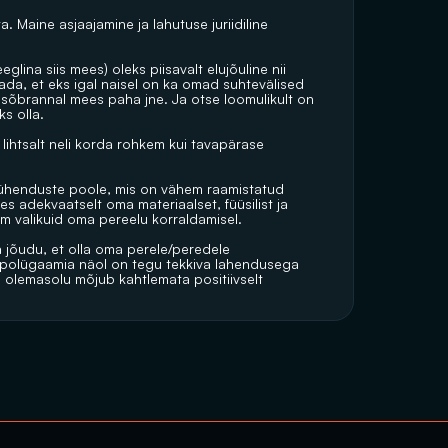
. Maine asjaajamine ja lahutuse juriidiline 
lina siis mees) oleks piisavalt elujõuline nii 
stada, et eks igal naisel on ka omad suhtevälised 
õbrannal mees paha jne. Ja otse loomulikult on 
s olla.
ihtsalt neli korda rohkem kui tavapärase 
ühenduste poole, mis on vähem raamistatud 
es adekvaatselt oma materiaalset, füüsilist ja 
m valikuid oma pereelu korraldamisel.
a jõudu, et olla oma perele/peredele 
ja polügaamia näol on tegu tekkiva lahendusega 
 olemasolu mõjub kahtlemata positiivselt 