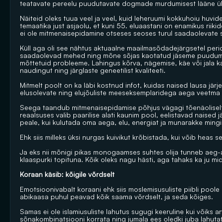
teatavate pereelu puudutavate dogmade murdumisest lääne üh
Näiteid oleks tuua veel ja veel, kuid leheruumi kokkuhoiu huvi
temaatika just asjaolu, et kuni 55. eluaastani on enamikus riik
ei ole mitmenaisepidamine otseses seoses turul saadaolevate s
Küll aga oli see nähtus aktuaalne maailmasõdadejärgsetel perio
saadaolevad mehed ning mõne sõjas kaotatud jäseme puudumine
mõttetuid probleeme. Lahingus kõrva, nägemise, käe või jala ka
naudingut ning järglaste geneetilist kvaliteeti.
Mitmelt poolt on ka läbi kostnud infot, kuidas naised lausa järjeko
elusolevate ning elujõuliste meeseksemplaridega aega veetma
Seega taandub mitmenaisepidamise põhjus vägagi tõenäoliselt mi
reaalsuses valib paarilise alati kaunim pool, eelistavad naised 
peale, kui kulutada oma aega, elu, energiat ja munarakke mingi 
Ehk siis milleks üksi nurgas kuivikut krõbistada, kui võib heas 
Ja eks nii mõnigi pikas monogaamses suhtes olija tunneb aeg-aj
klaaspurki topituna. Kõik oleks nagu hästi, aga tahaks ka ju m
Koraan käsib: kõigile võrdselt
Emotsioonivabalt koraani ehk siis moslemisusuliste piibli poole 
abikaasa puhul peavad kõik saama võrdselt, ja seda kõiges.
Samas ei ole islamiusuliste lahutus sugugi keeruline kui võiks ar
sõnakombinatsiooni korrata ning jumala ees oledki juba lahuta