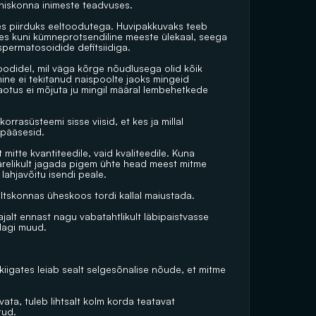
iskonna inimeste teadvuses.
des piirduks eeltoodutega. Huvipakkuvaks teeb 
ides kuni kümneprotsendiline meeste ülekaal, seega 
permatosoidide defitsiidiga.
odidel, mil väga kõrge nõudlusega olid kõik 
 ei tekitanud naispoolte jaoks mingeid 
otus ei mõjuta ju mingil määral lembehetkede 
rrasüsteemi sisse viisid, et kes ja millal 
 pääsesid.
tte kvantiteedile, vaid kvaliteedile. Kuna 
järelikult jagada pigem ühte head meest mitme 
lahjavõitu isendi peale.
seltskonnas üheskoos tordi kallal maiustada.
alt ennast nagu vabatahtlikult läbipaistvasse 
idagi muud.
kiigates leiab sealt selgesõnalise nõude, et mitme 
vata, tuleb lihtsalt kolm korda teatavat 
tud.