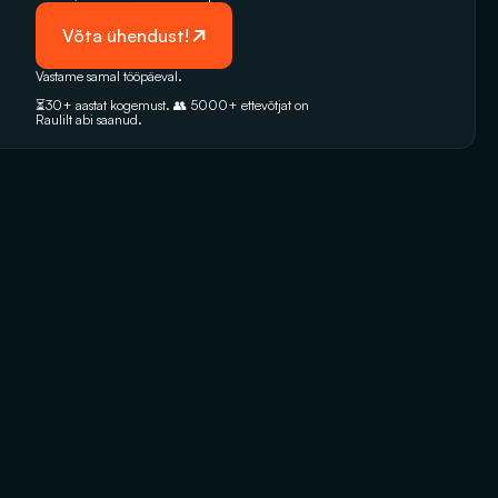
 Võta ühendust!
Vastame samal tööpäeval. 
⏳30+ aastat kogemust. 👥 5000+‭ ettevõtjat on 
Raulilt abi saanud.‬