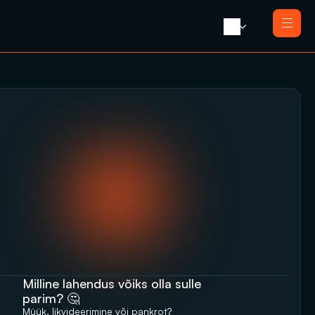
Avaleht 
Meist 
Teenused
Likvideerimine koos müügiga
Blogi 
Likvideerimine
Press 
Saneerimine
Kontakt
Pankrotimenetlus
E-residendi ettevõtte sulgemine
Milline lahendus võiks olla sulle 
parim? 🤔
Müük, likvideerimine‬‭ või pankrot?