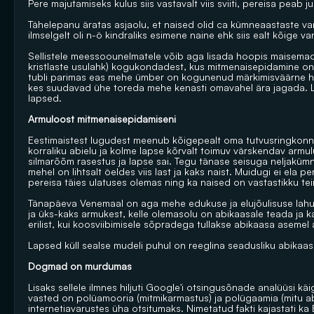
Pere majutamiseks kulus siis vastavalt viis sviiti, pereisa peab
Tähelepanu äratas asjaolu, et naised olid ca kümneaastaste 
ilmselgelt oli n-ö kindraliks esimene naine ehk siis ealt kõige 
Sellistele meessoounelmatele võib aga lisada hoopis maisemad
kristlaste usulahk) kogukondadest, kus mitmenaisepidamine on n
tubli parimas eas mehe ümber on kogunenud märkimisväärne hulk,
kes suudavad ühe toreda mehe kenasti omavahel ära jagada. Lo
lapsed.
Armuloost mitmenaisepidamiseni
Eestimaistest lugudest meenub kõigepealt oma tutvusringkonnast
korraliku abielu ja kolme lapse kõrvalt toimuv värskendav armu
silmarõõm rasestus ja lapse sai. Tegu tänase seisuga neljaküm
mehel on lihtsalt öeldes viis last ja kaks naist. Muidugi ei ela 
pereisa täies ulatuses olemas ning ka naised on vastastikku te
Tänapäeva Venemaal on aga mehe edukuse ja elujõulisuse lahu
ja üks-kaks armukest, kelle olemasolu on abikaasale teada ja ka
erilist, kui koosviibimisele sõpradega tullakse abikaasa aseme
Lapsed küll sealse mudeli puhul on reeglina seadusliku abikaas
Dogmad on murdumas
Lisaks sellele ilmnes hiljuti Google'i otsingusõnade analüüsi kä
vasted on polüamooria (mitmikarmastus) ja polügaamia (mitu a
internetiavarustes üha otsitumaks. Nimetatud fakti kajastati ka 