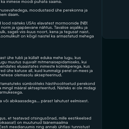
 ju ka inimese moodi puhata saama.
vanusevahedega, moodustasid ühe perekonna ja 
vanem daam.
 lood näiteks USAs elavatest mormoonide (NB! 
orm ja igapäevane nähtus. Tavalise asjaliku ja 
 sageli viis-kuus noort, kena ja tegusat naist, 
omulikult on kõigil naistel ka armastatud mehega 
 ühe tubli ja küllalt eduka mehe lugu, kus 
lugu muutus sujuvalt mitmenaisepidamiseks, kui 
nendates eluaastates inimeste kolmikperega, kus 
pered ühe katuse all, kuid kummalgi perel on mees ja 
ineteise olemasolu aksepteerinud.
tamatuteks sümboliteks hästihoolitsetud perekond 
 mingil määral aktsepteeritud. Näiteks ei ole midagi 
l armukesega.
a või abikaasadega... pärast lahutust eelmisest.
igus, et teatavad otsingusõnad, mille eestikeelsed 
bikaasat) on muutunud läänemaailma 
Eesti meediaruumis ning annab ühtlasi tunnistust 