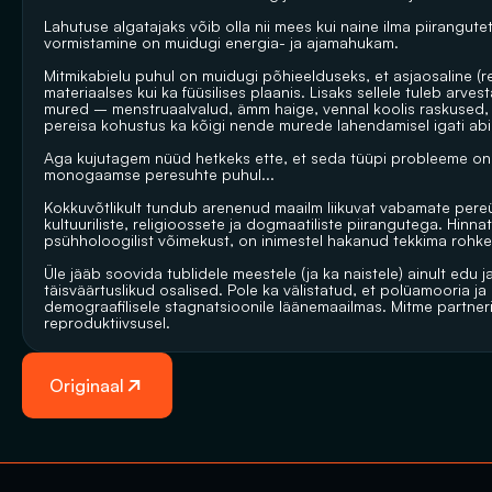
Lahutuse algatajaks võib olla nii mees kui naine ilma piiranguteta
vormistamine on muidugi energia- ja ajamahukam.
Mitmikabielu puhul on muidugi põhieelduseks, et asjaosaline (reeg
materiaalses kui ka füüsilises plaanis. Lisaks sellele tuleb arve
mured – menstruaalvalud, ämm haige, vennal koolis raskused, s
pereisa kohustus ka kõigi nende murede lahendamisel igati abik
Aga kujutagem nüüd hetkeks ette, et seda tüüpi probleeme on l
monogaamse peresuhte puhul...
Kokkuvõtlikult tundub arenenud maailm liikuvat vabamate pere
kultuuriliste, religioossete ja dogmaatiliste piirangutega. Hinnat
psühholoogilist võimekust, on inimestel hakanud tekkima rohke
Üle jääb soovida tublidele meestele (ja ka naistele) ainult edu j
täisväärtuslikud osalised. Pole ka välistatud, et polüamooria 
demograafilisele stagnatsioonile läänemaailmas. Mitme partneri
reproduktiivsusel.
Originaal