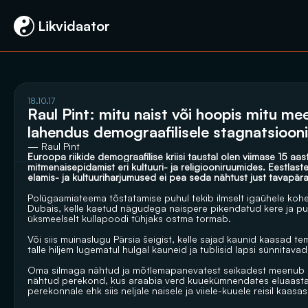
 Likvidaator
18.10.17
Raul Pint: mitu naist või hoopis mitu me
lahendus demograafilisele stagnatsiooni
— Raul Pint
Euroopa riikide demograafilise kriisi taustal olen viimase 15 aas
mitmenaisepidamist eri kultuuri- ja religiooniruumides. Eestlast
elamis- ja kultuuriharjumused ei pea seda nähtust just tavapäras
Polügaamiateema tõstatamise puhul tekib ilmselt igaühele kohe si
Dubais, kelle kaetud nägudega naispere pikendatud kere ja puhtas
üksmeelselt kullapoodi tühjaks ostma tormab.
Või siis muinaslugu Pärsia šeigist, kelle sajad kaunid kaasad 
talle hiljem lugematul hulgal kauneid ja tublisid lapsi sünnitavad
Oma silmaga nähtud ja mõtlemapanevatest seikadest meenub kõig
nähtud perekond, kus araabia verd kuuekümnendates eluaastate
perekonnale ehk siis neljale naisele ja viiele-kuuele reisil kaasas