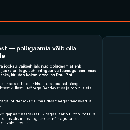
est – polügaamia võib olla 
le
ta jooksul vaikselt jälginud polügaamiat ehk 
e jaoks on tegu suht intrigeeriva teemaga, sest meie 
eks, kirjutab kolme lapse isa Raul Pint.
lmade ette pilt rikkast araabia naftašeigist 
t kullast iluvõrega Bentleyst välja ronib ja siis 
temaga jõudehetkedel meeldivalt aega veedavad ja 
.
epealt aastakest 12 tagasi Kairo Hiltoni hotellis 
s asjalik mees tegi check in'i kogu oma 
 olevale lapsele.