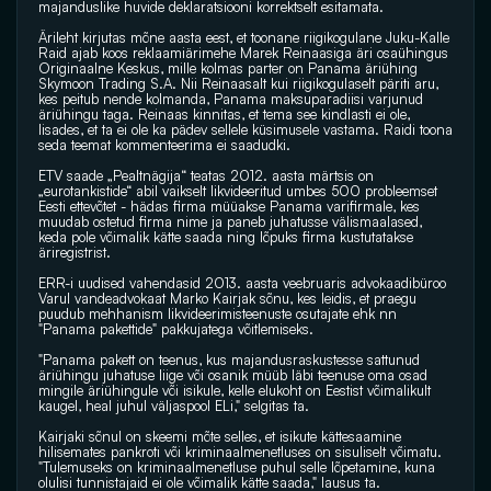
majanduslike huvide deklaratsiooni korrektselt esitamata.
Ärileht kirjutas mõne aasta eest, et toonane riigikogulane Juku-Kalle 
Raid ajab koos reklaamiärimehe Marek Reinaasiga äri osaühingus 
Originaalne Keskus, mille kolmas parter on Panama äriühing 
Skymoon Trading S.A. Nii Reinaasalt kui riigikogulaselt päriti aru, 
kes peitub nende kolmanda, Panama maksuparadiisi varjunud 
äriühingu taga. Reinaas kinnitas, et tema see kindlasti ei ole, 
lisades, et ta ei ole ka pädev sellele küsimusele vastama. Raidi toona 
seda teemat kommenteerima ei saadudki.
ETV saade „Pealtnägija“ teatas 2012. aasta märtsis on 
„eurotankistide“ abil vaikselt likvideeritud umbes 500 probleemset 
Eesti ettevõtet - hädas firma müüakse Panama varifirmale, kes 
muudab ostetud firma nime ja paneb juhatusse välismaalased, 
keda pole võimalik kätte saada ning lõpuks firma kustutatakse 
äriregistrist.
ERR-i uudised vahendasid 2013. aasta veebruaris advokaadibüroo 
Varul vandeadvokaat Marko Kairjak sõnu, kes leidis, et praegu 
puudub mehhanism likvideerimisteenuste osutajate ehk nn 
"Panama pakettide" pakkujatega võitlemiseks.
"Panama pakett on teenus, kus majandusraskustesse sattunud 
äriühingu juhatuse liige või osanik müüb läbi teenuse oma osad 
mingile äriühingule või isikule, kelle elukoht on Eestist võimalikult 
kaugel, heal juhul väljaspool ELi," selgitas ta.
Kairjaki sõnul on skeemi mõte selles, et isikute kättesaamine 
hilisemates pankroti või kriminaalmenetluses on sisuliselt võimatu. 
"Tulemuseks on kriminaalmenetluse puhul selle lõpetamine, kuna 
olulisi tunnistajaid ei ole võimalik kätte saada," lausus ta.