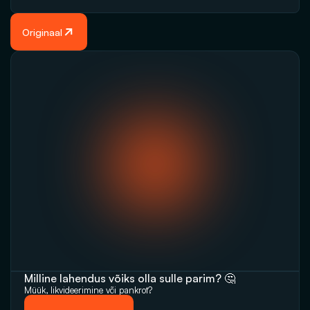
Originaal
Milline lahendus võiks olla sulle parim? 🤔
Müük, likvideerimine‬‭ või pankrot?