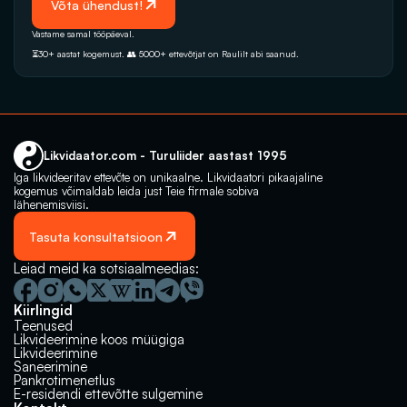
 Võta ühendust!
Vastame samal tööpäeval. 
⏳30+ aastat kogemust. 👥 5000+‭ ettevõtjat on Raulilt abi saanud.‬
Likvidaator.com - Turuliider aastast 1995
Iga likvideeritav ettevõte on unikaalne. Likvidaatori pikaajaline 
kogemus võimaldab leida just Teie firmale sobiva 
lähenemisviisi.
Tasuta konsultatsioon
Leiad meid ka sotsiaalmeedias:
Kiirlingid
Teenused
Likvideerimine koos müügiga
Likvideerimine
Saneerimine
Pankrotimenetlus
E-residendi ettevõtte sulgemine