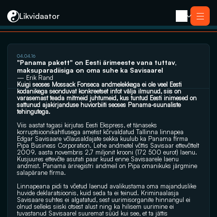
Likvidaator
04.04.16
Teenused
"Panama pakett" on Eesti ärimeeste vana tuttav, 
Likvideerimine koos müügiga
maksuparadiisiga on oma suhe ka Savisaarel
Likvideerimine
— Erik Rand
Saneerimine
Kuigi seoses Mossack Fonseca andmelekkega ei ole veel Eesti 
Pankrotimenetlus
kodanikega seonduvat konkreetset infot välja ilmunud, siis on 
E-residendi ettevõtte sulgemine
Kontakt
varasemast teada mitmeid juhtumeid, kus tuntud Eesti inimesed on 
sattunud ajakirjanduse huviorbiiti seoses Panama-suunaliste 
tehingutega.
Viis aastat tagasi kirjutas Eesti Ekspress, et tänaseks 
korruptsioonikahtlusega ametist kõrvaldatud Tallinna linnapea 
Edgar Savisaare võlausaldajate sekka kuulub ka Panama firma 
Pipa Business Corporation. Lehe andmetel võttis Savisaar ettevõttelt 
2009. aasta novembris 2,7 miljonit krooni (172 500 eurot) laenu. 
Kusjuures ettevõte asutati paar kuud enne Savisaarele laenu 
andmist. Panama äriregistri andmeil on Pipa omanikuks järgmine 
salapärane firma.
Linnapeana pidi ta võetud laenud avalikustama oma majanduslike 
huvide deklaratsioonis, kuid seda ta ei teinud. Kriminaalasja 
Savisaare suhtes ei algatatud, sest uurimisorganite hinnangul ei 
olnud selleks siiski otsest alust ning ka hilisem uurimine ei 
tuvastanud Savisaarel suuremat süüd kui see, et ta jättis 