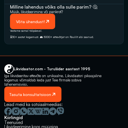
Milline lahendus võiks olla sulle parim? 🤔
Müük, likvideerimine‬‭ või pankrot?
 Võta ühendust!
Vastame samal tööpäeval. 
⏳30+ aastat kogemust. 👥 5000+‭ ettevõtjat on Raulilt abi saanud.‬
Likvidaator.com - Turuliider aastast 1995
Iga likvideeritav ettevõte on unikaalne. Likvidaatori pikaajaline 
kogemus võimaldab leida just Teie firmale sobiva 
lähenemisviisi.
Tasuta konsultatsioon
Leiad meid ka sotsiaalmeedias:
Kiirlingid
Teenused
Likvideerimine koos müügiga