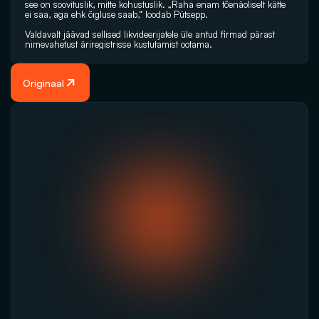
see on soovituslik, mitte kohustuslik. „Raha enam tõenäoliselt kätte 
ei saa, aga ehk õigluse saab,“ loodab Pütsepp.
Valdavalt jäävad sellised likvideerijatele üle antud firmad pärast 
nimevahetust äriregistrisse kustutamist ootama.
Originaal