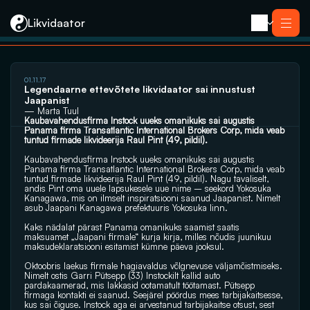
Likvidaator
01.11.17
Teenused
Legendaarne ettevõtete likvidaator sai innustust 
Likvideerimine koos müügiga
Jaapanist
Likvideerimine
— Marta Tuul
Saneerimine
Kaubavahendusfirma Instock uueks omanikuks sai augustis 
Pankrotimenetlus
Panama firma Transatlantic International Brokers Corp, mida veab 
E-residendi ettevõtte sulgemine
Kontakt
tuntud firmade likvideerija Raul Pint (49, pildil).
Kaubavahendusfirma Instock uueks omanikuks sai augustis 
Panama firma Transatlantic International Brokers Corp, mida veab 
tuntud firmade likvideerija Raul Pint (49, pildil). Nagu tavaliselt, 
andis Pint oma uuele lapsukesele uue nime – seekord Yokosuka 
Kanagawa, mis on ilmselt inspiratsiooni saanud Jaapanist. Nimelt 
asub Jaapani Kanagawa prefektuuris Yokosuka linn.
Kaks nädalat pärast Panama omanikuks saamist saatis 
maksuamet „Jaapani firmale“ kurja kirja, milles nõudis juunikuu 
maksudeklaratsiooni esitamist kümne päeva jooksul.
Oktoobris laekus firmale hagiavaldus võlgnevuse väljamõistmiseks. 
Nimelt ostis Garri ­Pütsepp (33) Instockilt kallid auto 
pardakaamerad, mis lakkasid ootamatult töötamast. Pütsepp 
firmaga kontakti ei saanud. Seejärel pöördus mees tarbijakaitsesse, 
kus sai õiguse. Instock aga ei arvestanud tarbijakaitse otsust, sest 