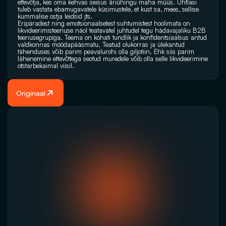
ettevõtja, kes oma kehvas seisus äriühingu maha müüs. Ühtlasi 
tuleb vastata ebamugavatele küsimustele, et kust sa, mees, sellise 
kummalise ostja leidsid jts.
Eripäradest ning emotsionaalsetest suhtumistest hoolimata on 
likvideerimisteenuse näol teatavatel juhtudel tegu hädavajaliku B2B 
teenusegrupiga. Teema on kohati tundlik ja konfidentsiaalsus antud 
valdkonnas möödapääsmatu. Teatud olukorras ja ülekantud 
tähenduses võib parim peavalurohi olla giljotiin. Ehk siis parim 
lähenemine ettevõttega seotud muredele võib olla selle likvideerimine 
otstarbekaimal viisil.
Originaal