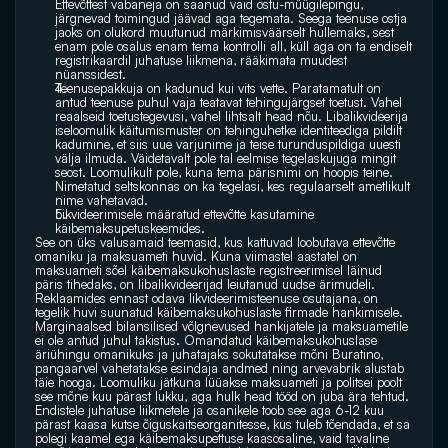
Ettevõttest vabaneja on saanud vaid ostu-müügilepingu, 
järgnevad toimingud jäävad aga tegemata. Seega teenuse ostja 
jaoks on olukord muutunud märkimisväärselt hullemaks, sest 
enam pole osalus enam tema kontrolli all, küll aga on ta endiselt 
registrikaardil juhatuse liikmena, rääkimata muudest 
nüanssidest.
Teenusepakkuja on kadunud kui vits vette. Paratamatult on 
antud teenuse puhul vaja teatavat tehingujärgset toetust. Vahel 
reaalseid toetustegevusi, vahel lihtsalt head nõu. Libalikvideerija 
iseloomulik käitumismuster on tehinguhetke identiteediga pildilt 
kadumine, et siis uue varjunime ja teise turunduspildiga uuesti 
välja ilmuda. Väidetavalt pole tal eelmise tegelaskujuga mingit 
seost. Loomulikult pole, kuna tema pärisnimi on hoopis teine. 
Nimetatud seltskonnas on ka tegelasi, kes regulaarselt ametlikult 
nime vahetavad.
Likvideerimisele määratud ettevõtte kasutamine 
käibemaksupetuskeemides.
See on üks valusamaid teemasid, kus kattuvad loobutava ettevõtte 
omaniku ja maksuameti huvid. Kuna viimastel aastatel on 
maksuameti sõel käibemaksukohuslaste registreerimisel läinud 
päris tihedaks, on libalikvideerijad leiutanud uudse ärimudeli. 
Reklaamides ennast odava likvideerimisteenuse osutajana, on 
tegelik huvi suunatud käibemaksukohuslaste firmade hankimisele. 
Marginaalsed bilansilised võlgnevused hankijatele ja maksuametile 
ei ole antud juhul takistus. Omandatud käibemaksukohuslase 
äriühingu omanikuks ja juhatajaks sokutatakse mõni Buratino, 
pangaarvel vahetatakse esindaja andmed ning arvevabrik alustab 
täie hooga. Loomuliku jätkuna lüüakse maksuameti ja politsei poolt 
see mõne kuu pärast lukku, aga hulk head tööd on juba ära tehtud.
Endistele juhatuse liikmetele ja osanikele toob see aga 6-12 kuu 
pärast kaasa kutse õiguskaitseorganitesse, kus tuleb tõendada, et sa 
polegi kaamel ega käibemaksupettuse kaasosaline, vaid tavaline 