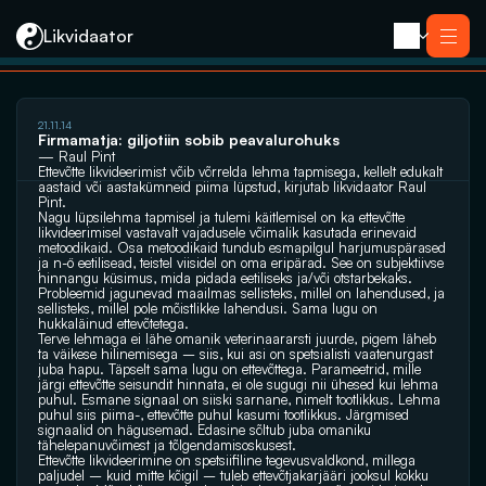
Likvidaator
21.11.14
Teenused
Firmamatja: giljotiin sobib peavalurohuks
Likvideerimine koos müügiga
— Raul Pint
Likvideerimine
Ettevõtte likvideerimist võib võrrelda lehma tapmisega, kellelt edukalt 
Saneerimine
aastaid või aastakümneid piima lüpstud, kirjutab likvidaator Raul 
Pankrotimenetlus
Pint.
E-residendi ettevõtte sulgemine
Kontakt
Nagu lüpsilehma tapmisel ja tulemi käitlemisel on ka ettevõtte 
likvideerimisel vastavalt vajadusele võimalik kasutada erinevaid 
metoodikaid. Osa metoodikaid tundub esmapilgul harjumuspärased 
ja n-ö eetilisead, teistel viisidel on oma eripärad. See on subjektiivse 
hinnangu küsimus, mida pidada eetiliseks ja/või otstarbekaks.
Probleemid jagunevad maailmas sellisteks, millel on lahendused, ja 
sellisteks, millel pole mõistlikke lahendusi. Sama lugu on 
hukkaläinud ettevõtetega.
Terve lehmaga ei lähe omanik veterinaararsti juurde, pigem läheb 
ta väikese hilinemisega – siis, kui asi on spetsialisti vaatenurgast 
juba hapu. Täpselt sama lugu on ettevõttega. Parameetrid, mille 
järgi ettevõtte seisundit hinnata, ei ole sugugi nii ühesed kui lehma 
puhul. Esmane signaal on siiski sarnane, nimelt tootlikkus. Lehma 
puhul siis piima-, ettevõtte puhul kasumi tootlikkus. Järgmised 
signaalid on hägusemad. Edasine sõltub juba omaniku 
tähelepanuvõimest ja tõlgendamisoskusest.
Ettevõtte likvideerimine on spetsiifiline tegevusvaldkond, millega 
paljudel – kuid mitte kõigil – tuleb ettevõtjakarjääri jooksul kokku 