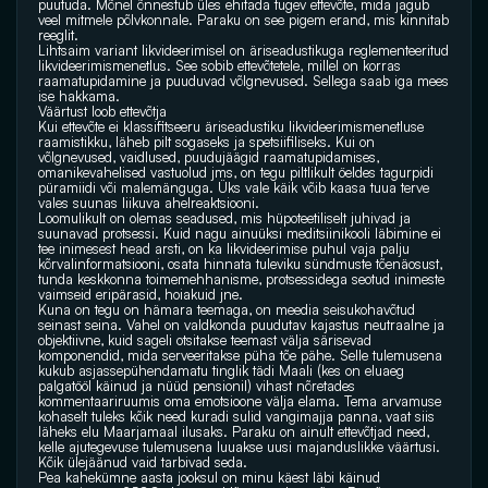
puutuda. Mõnel õnnestub üles ehitada tugev ettevõte, mida jagub 
veel mitmele põlvkonnale. Paraku on see pigem erand, mis kinnitab 
reeglit.
Lihtsaim variant likvideerimisel on äriseadustikuga reglementeeritud 
likvideerimismenetlus. See sobib ettevõtetele, millel on korras 
raamatupidamine ja puuduvad võlgnevused. Sellega saab iga mees 
ise hakkama.
Väärtust loob ettevõtja
Kui ettevõte ei klassifitseeru äriseadustiku likvideerimismenetluse 
raamistikku, läheb pilt sogaseks ja spetsiifiliseks. Kui on 
võlgnevused, vaidlused, puudujäägid raamatupidamises, 
omanikevahelised vastuolud jms, on tegu piltlikult öeldes tagurpidi 
püramiidi või malemänguga. Üks vale käik võib kaasa tuua terve 
vales suunas liikuva ahelreaktsiooni.
Loomulikult on olemas seadused, mis hüpoteetiliselt juhivad ja 
suunavad protsessi. Kuid nagu ainuüksi meditsiinikooli läbimine ei 
tee inimesest head arsti, on ka likvideerimise puhul vaja palju 
kõrvalinformatsiooni, osata hinnata tuleviku sündmuste tõenäosust, 
tunda keskkonna toimemehhanisme, protsessidega seotud inimeste 
vaimseid eripärasid, hoiakuid jne.
Kuna on tegu on hämara teemaga, on meedia seisukohavõtud 
seinast seina. Vahel on valdkonda puudutav kajastus neutraalne ja 
objektiivne, kuid sageli otsitakse teemast välja särisevad 
komponendid, mida serveeritakse püha tõe pähe. Selle tulemusena 
kukub asjassepühendamatu tinglik tädi Maali (kes on eluaeg 
palgatööl käinud ja nüüd pensionil) vihast nõretades 
kommentaariruumis oma emotsioone välja elama. Tema arvamuse 
kohaselt tuleks kõik need kuradi sulid vangimajja panna, vaat siis 
läheks elu Maarjamaal ilusaks. Paraku on ainult ettevõtjad need, 
kelle ajutegevuse tulemusena luuakse uusi majanduslikke väärtusi. 
Kõik ülejäänud vaid tarbivad seda.
Pea kahekümne aasta jooksul on minu käest läbi käinud 