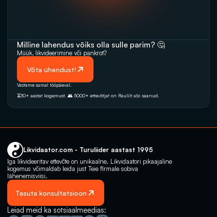
Milline lahendus võiks olla sulle parim? 🤔
Müük, likvideerimine‬‭ või pankrot?
 Võta ühendust!
Vastame samal tööpäeval. 
⏳30+ aastat kogemust. 👥 5000+‭ ettevõtjat on Raulilt abi saanud.‬
Likvidaator.com - Turuliider aastast 1995
Iga likvideeritav ettevõte on unikaalne. Likvidaatori pikaajaline 
kogemus võimaldab leida just Teie firmale sobiva 
lähenemisviisi.
Tasuta konsultatsioon
Leiad meid ka sotsiaalmeedias: