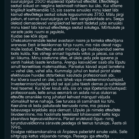
suurusjärgus 2500 elupäevad lõpetanud ettevõtet. Ettevõtetega 
seotud isikuid on reeglina keskmiselt rohkem kui üks. Kui võtame 
tinglikult koefitsiendiks 1,5, siis saame ainuüksi minu käest läbi 
käinud ettevõtetega seotud isikute kogusummaks 3750. Mälu järgi 
pakun, et samas suurusjärgus on Eesti vanglakohtade arv. Seega 
oleksid olemasolevad vanglakohad kenasti täidetud juba ainuüksi 
minu käest läbi käinud ettevõtetega seotud isikutega. Mõrtsukate ja 
varaste jaoks ruumi ei jagukski.
Kuidas see kõik algas
Üheksakümnendate keskel avastasin noore ja toimeka ettevõtjana 
arenevas Eesti ärikeskkonnas tühja ruumi, mis näis olevat nagu 
mulle loodud. Ettevõtteid asutati mürinal, iga muldapandud seeme 
tootis kulda. Kes vähegi ennast liigutada viitsis ja jaksas, sai oma 
äri liikuma. Minu sisetunne ütles, et ükski pidu pole igavene ja 
varsti hakkab laaste lendama. Arengu kasvukõver saab olla lõputu 
ainult teoreetilises matemaatikas. Päriselus käivad asjad lainetena 
– vahel üles, vahel alla. Kummalgi juhul on teatud piirist alates 
efektiivsuse huvides otstarbekas kasutada professionaali abi.
Kui kõvera suund on üles, siis läheb vaja investeerimisnõustajaid. 
Investeerimisnõustajad olid sel ajal juba täiesti olemas ja suhteliselt 
heal tasemel. Kui kõver kisub alla, siis on vaja lõpetamisnõustajaid: 
professionaale, kelle ainus eesmärk on aidata nirus olukorras 
ettevõtte omanikke ning juhatust kehvast mängust väljuda 
võimalikult terve nahaga. See turuosa oli samahästi kui tühi.
Keeruline oli leida pakutavale teenusele nime, mis piisava 
tabavusega kirjeldaks asja olemust. Lõpuks jäi nimeks ettevõtete 
likvideerimine, mis hoolimata keelelisest lohisevusest kattis kogu 
plaanitava tegevusvaldkonna. Pärast arutelusid õigus- ning 
turundusvaldkonna säravate peadega oli teenus turuküps. Aasta oli 
1996.
Esialgse reklaamikanalina oli Äripäeva paberleht ainuke valik. Selle 
sihtgrupp kattus väljaande nimega. Peaaegu iga ettevõtja 