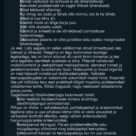
Mõned vastuolud või erihuvid ei ole lahendatavad.
Keerulistel probleemidel on sageli lihtsad lahendused.
Võlad tekitavad võlaringi.
Kui mingi asi saab ja tahab viltu minna, siis ta ka läheb.
Ahvid ei saa teha äri.
Krediidi müük on kõige kurja juur.
Alati võib alustada uuesti.
Pankrot ja ärikeeld ei ole võrreldavad surmaotsuse 
täideviimisega.
Globaalses plaanis on ühe juriidilise isiku saatus marginaalse 
tähendusega.
Ja veel. Läbi aegade on selles valdkonnas olnud õnneotsijaid, kes 
tulevad ja lähevad. Reeglina on tegu kummalise taustaga 
tegelastega, kes on kinni istunud või varsti kinni minemas ja kes 
oma tegelikku identiteeti avaldada ei taha. Pidevalt vahetuvad 
mobiilinumbrid ja veebipõhised meiliaadressid, olematud nimed ja 
perekonnanimed, tuvastamatu taust. Maksuamet ja muud organid 
on neid tabavalt nimetanud libalikvideerijateks. Sellistele 
teenusepakkujatele on iseloomulik uskumatult madal hind. Kaasneb 
libe jutt mõõduka tasu eest praktiliselt kõigist maailma probleemidest 
vabastamise kohta. Kõlab magusalt, nagu needusest vabastamine 
posija juures.
Sagedasemad libalikvideerijaga kaasnevad riskid:
Notar keeldub likvideerimisele mineva äriühingu 
ülevõtmislepingut vormistamast.
Põhjus on lihtne – kohaletassitud, puhtakspestud ja ärakammitud 
tegelane ostja ja uue juhatuse liikme rollis ei vasta visuaalsel ja 
verbaalsel kontrollil ettevõtja, veelgi vähem ärikonsultandi 
harjumuspärastele kriteeriumitele.
Poolelijäänud tehingud. Pärast probleemettevõtte ostu-
müügilepingu sõlmimist ning kokkulepitud teenustasu 
kättesaamist kaovad nii teenusepakkuja kui nn uus omanik. 