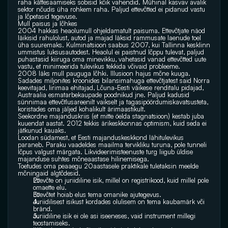
raha kättesaamiseks sobisid kõik vahendid. Mühinal kasvav avalik 
sektor nõudis üha rohkem raha. Paljud ettevõtted ei pidanud vastu 
ja lõpetasid tegevuse.
Mull paisus ja lõhkes
2004 hakkas heaolumull ohjeldamatult paisuma. Ettevõtjate näod 
läikisid rahulolust, autod ja majad läksid rammusate laenude toel 
üha suuremaks. Kulminatsioon saabus 2007, kui Tallinna kesklinn 
ummistus luksusautodest. Heaolul ei paistnud lõppu tulevat, paljud 
puhastasid kiiruga oma minevikku, vahetasid vanad ettevõtted uute 
vastu, et minimeerida tulevikus tekkida võivaid probleeme.
2008 läks mull pauguga lõhki. Illusioon hajus mõne kuuga. 
Sadades miljonites kroonides bilansimahuga ettevõtjatest said Norra 
keevitajad, Iirimaa ehitajad, Lõuna-Eesti väikese renditalu pidajad, 
Austraalia esmatarbekaupade poodnikud jne. Paljud kadusid 
sünnimaa ettevõtlusareenilt vaikselt ja tagasipöördumiskavatsusteta, 
koristades oma jäljed kohalikult ärimaastikult.
Seekordne majanduskriis (et mitte öelda stagnatsioon) kestab juba 
kuuendat aastat. 2012 tekkis ärikeskkonnas optimism, kuid seda ei 
jätkunud kauaks.
Loodan südamest, et Eesti majanduskeskkond lähitulevikus 
paraneb. Paraku vaadeldes maailma tervikliku turuna, pole tunneli 
lõpus valgust märgata. Likvideerimisteenuste turg liigub üldise 
majanduse suhtes mõneaastase hilinemisega.
Toetudes oma peaaegu 20aastasele praktikale tuletaksin meelde 
mõningaid algtõdesid.
Ettevõte on juriidiline isik, millel on registrikood, kuid millel pole 
omaette elu.
Ettevõtet hoiab elus tema omanike ajutegevus.
Juriidilisest isikust kordades olulisem on tema kaubamärk või 
bränd.
Juriidiline isik ei ole asi iseeneses, vaid instrument millegi 
teostamiseks.