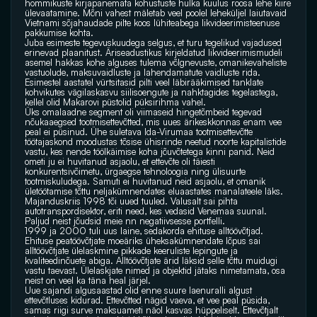
hommikuste kirjapanemata kohustuste hulka kuulus roosa lehe kiire 
ülevaatamine. Mõni vahest mäletab veel poolel leheküljel laiutavaid 
Vietnami sõjahaudade pilte koos lühiteabega likvideerimisteenuse 
pakkumise kohta.
Juba esimeste tegevuskuudega selgus, et turu tegelikud vajadused 
erinevad plaanitust. Äriseadustikus kirjeldatud likvideerimismudeli 
asemel hakkas kohe alguses tulema võlgnevuste, omanikevaheliste 
vastuolude, maksuvaidluste ja lahendamatute vaidluste rida. 
Esimestel aastatel vürtsitasid pilti veel läbirääkimised tanklate 
kohvikutes vägilaskasvu siilisoengute ja nahktagides tegelastega, 
kellel olid Makarovi püstolid püksirihma vahel.
Üks omalaadne segment oli viimaseid hingetõmbeid tegevad 
nõukaaegsed tootmisettevõtted, mis uues ärikeskkonnas enam vee 
peal ei püsinud. Ühe suletava Ida-Virumaa tootmisettevõtte 
töötajaskond moodustas tõsise ühisrinde neetud noorte kapitalistide 
vastu, kes nende töölkäimise koha jõuvõtetega kinni panid. Neid 
ometi ju ei huvitanud asjaolu, et ettevõte oli täiesti 
konkurentsivõimetu, ürgaegse tehnoloogia ning ülisuurte 
tootmiskuludega. Samuti ei huvitanud neid asjaolu, et omanik 
ületöötamise tõttu neljakümnendates eluaastates manalateele läks.
Majanduskriis 1998 tõi uued tuuled. Valusalt sai pihta 
autotranspordisektor, eriti need, kes vedasid Venemaa suunal. 
Paljud neist jõudsid meie nn negatiivsesse portfelli.
1999 ja 2000 tuli uus laine, sedakorda ehituse alltöövõtjad. 
Ehituse peatöövõtjate moeäriks üheksakümnendate lõpus sai 
alltöövõtjate ülelaskmine pikkade keeruliste lepingute ja 
kvaliteedinõuete abiga. Alltöövõtjate ärid läksid selle tõttu muidugi 
vastu taevast. Ülelaskjate nimed ja objektid jätaks nimetamata, osa 
neist on veel ka täna heal järjel.
Uue sajandi algusaastad olid enne suure laenuralli algust 
ettevõtluses kidurad. Ettevõtted nägid vaeva, et vee peal püsida, 
samas riigi surve maksuameti näol kasvas hüppeliselt. Ettevõtjalt 