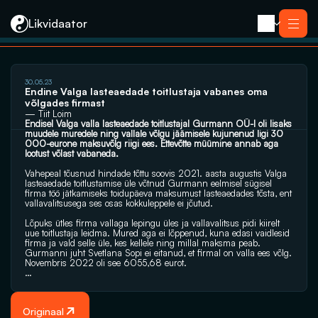
Likvidaator
30.05.23
Teenused
Endine Valga lasteaedade toitlustaja vabanes oma 
Likvideerimine koos müügiga
võlgades firmast
Likvideerimine
— Tiit Loim
Saneerimine
Endisel Valga valla lasteaedade toitlustajal Gurmann OÜ-l oli lisaks 
Pankrotimenetlus
muudele muredele ning vallale võlgu jäämisele kujunenud ligi 30 
E-residendi ettevõtte sulgemine
Kontakt
000-eurone maksuvõlg riigi ees. Ettevõtte müümine annab aga 
lootust võlast vabaneda.
Vahepeal tõusnud hindade tõttu soovis 2021. aasta augustis Valga 
lasteaedade toitlustamise üle võtnud Gurmann eelmisel sügisel 
firma töö jätkamiseks toidupäeva maksumust lasteaedades tõsta, ent 
vallavalitsusega ses osas kokkuleppele ei jõutud.
Lõpuks ütles firma vallaga lepingu üles ja vallavalitsus pidi kiirelt 
uue toitlustaja leidma. Mured aga ei lõppenud, kuna edasi vaidlesid 
firma ja vald selle üle, kes kellele ning millal maksma peab. 
Gurmanni juht Svetlana Sopi ei eitanud, et firmal on valla ees võlg. 
Novembris 2022 oli see 6055,68 eurot.
…
Originaal