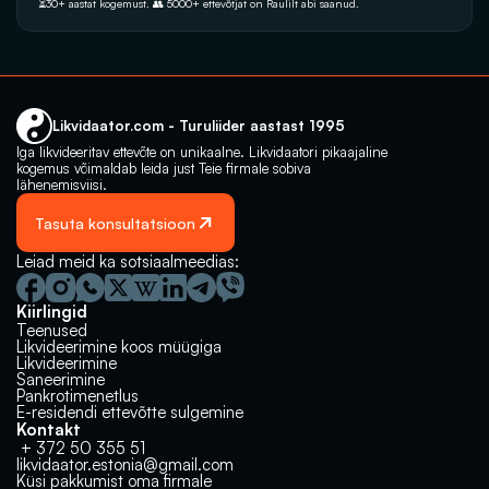
⏳30+ aastat kogemust. 👥 5000+‭ ettevõtjat on Raulilt abi saanud.‬
Likvidaator.com - Turuliider aastast 1995
Iga likvideeritav ettevõte on unikaalne. Likvidaatori pikaajaline 
kogemus võimaldab leida just Teie firmale sobiva 
lähenemisviisi.
Tasuta konsultatsioon
Leiad meid ka sotsiaalmeedias:
Kiirlingid
Teenused
Likvideerimine koos müügiga
Likvideerimine
Saneerimine
Pankrotimenetlus
E-residendi ettevõtte sulgemine
Kontakt
 + 372 50 355 51
likvidaator.estonia@gmail.com
Küsi pakkumist oma firmale