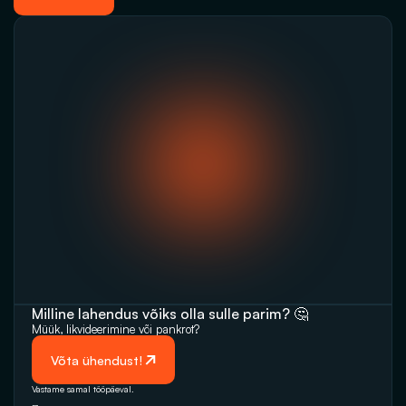
Milline lahendus võiks olla sulle parim? 🤔
Müük, likvideerimine‬‭ või pankrot?
 Võta ühendust!
Vastame samal tööpäeval. 