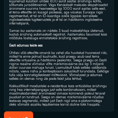
kujunenud kulufoon umbes 800 eurot aastas äriühingu kohta, 
sõltumata jurisdiktsioonist. Väga tõenäoliselt maksaks ekspatriaadist 
äriinimene suurima heameelega ligi 1000 eurot aastas selle eest, 
et tema ettevõtte on kusagil pisikeses, aga viisakas Euroopa riigis 
registreeritud, et tal on ID-kaardiga isiklik ligipääs korralikele 
ingliskeelsetele tugiteenustele ja et tal on hästitoimiv ingliskeelne 
internetipank.
Samas kui aastamaks on näiteks 3 kuud maksetähtaja ületanud, 
kustub äriühing automaatselt registrist. Aastamaksu tasumisel koos 
mõõduka lisatasuga ennistatakse äriühing registrisse.
Eesti edumaa teiste ees
Ühtlasi võib ettevõtte omanik ka vahel olla huvitatud huvireisist riiki, 
millest ta enne polnud kuulnudki, kuid praegu asub seal tema 
ettevõtte virtuaalne ja hästitoimiv peakontor. Seega praegu on Eestil 
riigina reaalne võimalus võtta märkimisväärne osa ligi 5 miljardi 
dollari suuruse mahuga turust. Loomulikult tuleb selleks valdkonda 
mõista, vaeva näha ja kontseptsiooni oskuslikult turundada. Eelkõige 
tulla välja konnatiigikesksest mõtteviisist. Võimalused ja edumaa 
selleks on olemas ning üle poole tööst juba tehtud.
Kokkuvõtlikult moodustaks e-residentsus koos eritüübilise äriühingu 
ning hea internetipangaga just selle kombinatsiooni, millest 
maailmakodanikest äriinimesed viimase kümnendi jooksul teravat 
puudust on tundnud. Seega on olemas märkimisväärne nõudlus 
teatavas segmendis, millest just Eesti riigil oma e-platvormidega 
oleks võimalik asjaliku tegutsemise korral oluline tükk haugata.