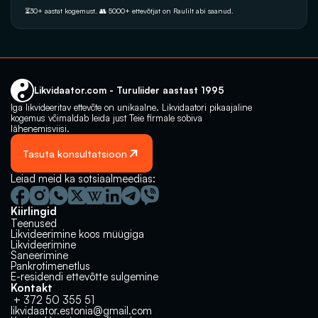
⏳30+ aastat kogemust. 👥 5000+‭ ettevõtjat on Raulilt abi saanud.‬
Likvidaator.com - Turuliider aastast 1995
Iga likvideeritav ettevõte on unikaalne. Likvidaatori pikaajaline 
kogemus võimaldab leida just Teie firmale sobiva 
lähenemisviisi.
Tasuta konsultatsioon
Leiad meid ka sotsiaalmeedias:
Kiirlingid
Teenused
Likvideerimine koos müügiga
Likvideerimine
Saneerimine
Pankrotimenetlus
E-residendi ettevõtte sulgemine
Kontakt
 + 372 50 355 51
likvidaator.estonia@gmail.com