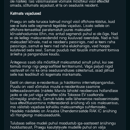
ole näiteks Tais välismaalasel võimalik mõistlikul viisil ettevõtet 
omada, sõltumata asjaolust, et ta on seaduslik resident.
Katmata vajadused
Praegu on selle turuosa katnud mingil viisil offshore-tööstus, kuid 
see ei kata selle segmendi tegelikke vajadusi. Lisaks sellele on 
offshore-temaatikal paratamatult juures maksudest 
kõrvalehoidumise lõhn, mis antud segmendi puhul ei ole õige. Nad 
ei ole kellegi maksuresidendid ning kuuluvad iseendale. Nad ei hiili 
maksudest kõrvale, nad ei resideeru passiriigis, nad ei teeni raha 
passiriigis, samuti ei teeni nad raha elukohariigis, vaid hoopis 
kulutavad seda seal. Samas puudub neil täiuslik instrument toimiva 
ärikeha ja panganduse kaudu.
Äritegevus saab olla mõistlikult maksustatud ainult juhul, kui see 
toimub mingi riigi geograafilisel territooriumil. Väga paljud riigid 
vastavalt on nii ka oma seadusandluses sätestanud, osad jätnud 
selle kas teadlikult või kogemata märkamata.
Eestil on olemas e-residentsus ja hästitoimiv internetipangandus. 
Puudu on vaid võimalus muuta e-residentsuse saamine 
kättesaadavamaks (näiteks Manila lähistel resideeruva hollandlase 
jaoks ei ole just väga ahvatlev sõita Tokiosse EV saatkonda 
sõrmejälgi andma). Samuti tuleks selle lähenemise realiseerimiseks 
luua ettevõtlusvormina mitteresidendi äriühing või siis maksuerisus, 
mis välistab vajaduse kohaliku maksuametiga suhtlemiseks. 
Headeks näideteks on Araabia Ühendemiraatide RAK IC äriühing 
või Hongkongi maksuseadustik.
Tulubaas sellise mudeli puhul moodustub iga-aastasest äriühingu 
hooldustasust. Praegu kasutatavate mudelite puhul on välja 