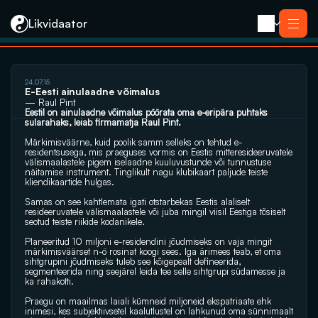
Likvidaator
24.07.15
Teenused
E-Eesti ainulaadne võimalus
Likvideerimine koos müügiga
— Raul Pint
Likvideerimine
Eestil on ainulaadne võimalus pöörata oma e-eripära puhtaks 
Saneerimine
sularahaks, leiab firmamatja Raul Pint.
Pankrotimenetlus
E-residendi ettevõtte sulgemine
Kontakt
Märkimisväärne, kuid poolik samm selleks on tehtud e-
residentsusega, mis praeguses vormis on Eestis mitteresideeruvatele 
välismaalastele pigem iselaadne kuuluvustunde või tunnustuse 
näitamise instrument. Tinglikult nagu klubikaart paljude teiste 
kliendikaartide hulgas.
Samas on see kahtlemata igati otstarbekas Eestis alaliselt 
resideeruvatele välismaalastele või juba mingil viisil Eestiga tõsiselt 
seotud teiste riikide kodanikele.
Planeeritud 10 miljoni e-residendini jõudmiseks on vaja mingit 
märkimisväärset n-ö rosinat koogi sees. Iga ärimees teab, et oma 
sihtgrupini jõudmiseks tuleb see kõigepealt defineerida, 
segmenteerida ning seejärel leida tee selle sihtgrupi südamesse ja 
ka rahakotti.
Praegu on maailmas laiali kümneid miljoneid ekspatriaate ehk 
inimesi, kes subjektiivsetel kaalutlustel on lahkunud oma sünnimaalt 