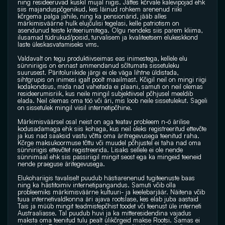
ning resideeruvad kuskil mujal riigis. Jättes kõrvale kalevipojad ehk 
siis majanduspõgenikud, kes läinud rohkem arenenud riiki 
kõrgema palga jahile, ning ka pensionärid, jääb alles 
märkimisväärne hulk elujõulisi tegelasi, kelle patriotism on 
asendunud teiste kriteeriumitega. Olgu nendeks siis parem kliima, 
ilusamad tüdrukud/poisid, turvalisem ja kvaliteetsem elukeskkond 
laste üleskasvatamiseks vms.
Valdavalt on tegu produktiivseimas eas inimestega, kellele elu 
sünniriigis on ennast ammendanud sõltumata sissetuleku 
suurusest. Päritoluriikide järgi ei ole väga lihtne üldistada, 
sihtgrupis on inimesi igalt poolt maailmast. Kõigil neil on mingi riigi 
kodakondsus, mida nad vahetada ei plaani, samuti on neil olemas 
resideerumisriik, kus neile mingil subjektiivsel põhjusel meeldib 
elada. Neil olemas oma töö või äri, mis loob neile sissetulekut. Sageli 
on sissetulek mingil viisil internetipõhine.
Märkimisväärsel osal neist on aga teatav probleem n-ö ärilise 
kodusadamaga ehk siis kohaga, kus neil oleks registreeritud ettevõte 
ja kus nad saaksid vastu võtta oma äritregevusega teenitud raha. 
Kõrge maksukoormuse tõttu või muudel põhjustel ei taha nad oma 
sünniriigis ettevõtet registreerida. Lisaks sellele ei ole nende 
sünnimaal ehk siis passiriigil mingit seost ega ka mingeid teeneid 
nende praeguse äritegevusega.
Elukohariigis tavaliselt puudub hästiarenenud tugiteenuste baas 
ning ka hästitoimiv internetipangandus. Samuti võib olla 
probleemiks märkimisväärne kultuuri- ja keelebarjäär. Näitena võib 
tuua internetivaldkonna äri ajava rootslase, kes elab juba aastaid 
Tais ja müüb mingit teadmistepõhist toodet või teenust üle interneti 
Austraaliasse. Tal puudub huvi ja ka mitteresidendina vajadus 
maksta oma teenitud tulu pealt ülikõrgeid makse Rootsi. Samas ei 