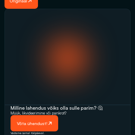
Originaal
Milline lahendus võiks olla sulle parim? 🤔
Müük, likvideerimine‬‭ või pankrot?
 Võta ühendust!
Vastame samal tööpäeval. 