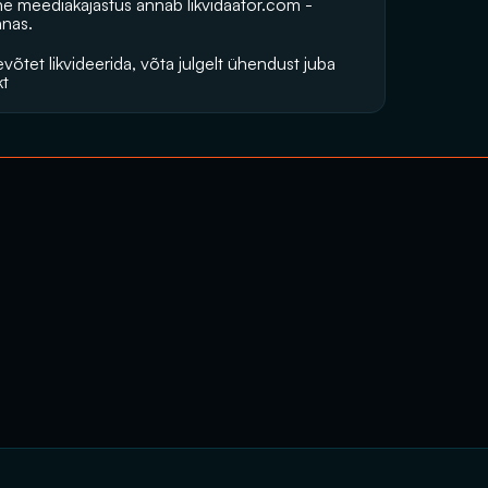
vne meediakajastus annab 
likvidaator.com
 -
nnas.
võtet likvideerida, võta julgelt ühendust juba 
kt