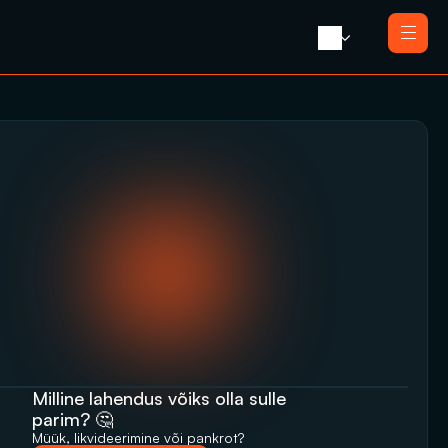
Avaleht 
Meist 
Teenused
Likvideerimine koos müügiga
Blogi 
Likvideerimine
Press 
Saneerimine
Kontakt
Pankrotimenetlus
E-residendi ettevõtte sulgemine
Milline lahendus võiks olla sulle 
parim? 🤔
Müük, likvideerimine‬‭ või pankrot?