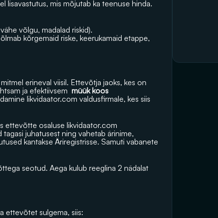
l lisavastutus, mis mõjutab ka teenuse hinda. 
vähe võlgu, madalad riskid).
õlmab kõrgemaid riske, keerukamaid etappe, 
itmel erineval viisil. Ettevõtja jaoks, kes on 
htsam ja efektiivsem 
 müük koos 
ndamine 
likvidaator.com
 valdusfirmale, kes siis 
s ettevõtte osaluse 
likvidaator.com
d tagasi juhatusest ning vahetab ärinime, 
tused kantakse Äriregistrisse. Samuti vabanete 
ttega seotud. Aega kulub reeglina 2 nädalat 
 ettevõtet sulgema, siis: