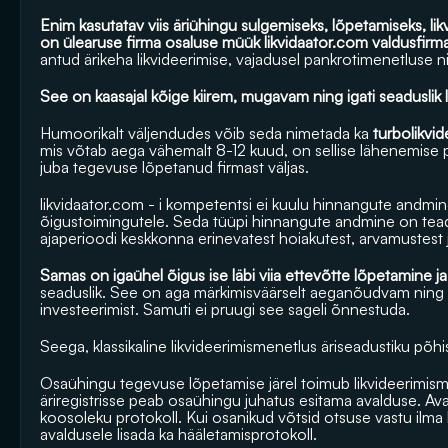
Enim kasutatav viis äriühingu sulgemiseks, lõpetamiseks, likv
on ülearuse firma osaluse müük 
likvidaator.com
 valdusfirma
antud ärikeha likvideerimise, vajadusel pankrotimenetluse ni
See on kaasajal kõige kiirem, mugavam ning igati seaduslik
Humoorikalt väljendudes võib seda nimetada ka
 turbolikvi
mis võtab aega vähemalt 8-12 kuud, on sellise lähenemise 
juba tegevuse lõpetanud firmast väljas.
likvidaator.com
 - i kompetentsi ei kuulu hinnangute andmine 
õigustoimingutele. Seda tüüpi hinnangute andmine on teadao
ajaperioodi keskkonna erinevatest hoiakutest, arvamustest j
Samas on igaühel õigus ise läbi viia ettevõtte lõpetamine ja
seaduslik. See on aga märkimisväärselt aeganõudvam ning ee
investeerimist. Samuti ei pruugi see sageli õnnestuda.
Seega, klassikaline likvideerimismenetlus äriseadustiku põhise
Osaühingu tegevuse lõpetamise järel toimub likvideerimis
äriregistrisse peab osaühingu juhatus esitama avalduse. Aval
koosoleku protokoll. Kui osanikud võtsid otsuse vastu ilma 
avaldusele lisada ka hääletamisprotokoll. 