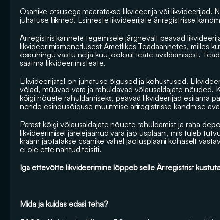
Osanike otsusega määratakse likvideerija või likvideerijad.
juhatuse liikmed. Esimeste likvideerijate äriregistrisse kand
Äriregistris kannete tegemisele järgnevalt peavad likvideer
likvideerimismenetlusest Ametlikes Teadaannetes, milles k
osaühingu vastu nelja kuu jooksul teate avaldamisest. Teada
saatma likvideerimisteate.
Likvideerijatel on juhatuse õigused ja kohustused. Likvide
võlad, müüvad vara ja rahuldavad võlausaldajate nõuded. Kui 
kõigi nõuete rahuldamiseks, peavad likvideerijad esitama pan
nende esindusõiguse muutmise äriregistrisse kandmise avald
Pärast kõigi võlausaldajate nõuete rahuldamist ja raha depon
likvideerimisel järelejäänud vara jaotusplaani, mis tuleb tutv
kraam jaotatakse osanike vahel jaotusplaani kohaselt vastava
ei ole ette nähtud teisiti. 
Iga ettevõtte likvideerimine lõppeb selle Äriregistrist kustu
Mida ja kuidas edasi teha?