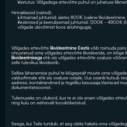
Vastutus: Võlgadega ettevõtte puhul on juhatuse liikmete
Hinnaklassid (näited): 
Lihtsamad juhtumid: alates 800€ (vaikne likvideerimine, 
Keskmised ja keerulisemad juhtumid: 1200€ - 4800€ (h
võlgade ülevõtmist koos äriühinguga). 
Võlgades ettevõtte
 likvideerimine Eestis 
võib toimuda päris m
otsustanud oma võlgades ettevõtte likvideerida, on kõige li
likvideerimisega 
ehk siis võlgades ettevõtte osaluse võõra
selle tulevikus likvideerib.
Sellise lähenemise puhul te kõigepealt müüte oma võlgade
valdusfirmale ehk siis osaluse ostjale. Uus osanik kutsub tei
aadressi, kontaktandmed ja tegeliku kasusaaja.Vastavad muu
dokumentatsioonist. 
Tulemuseks on olukord, kus te ei ole enam võlgades ettevõ
ning kulu on eelnevalt kooskõlastatud.
Seega, kui Teile tundub, et aeg oleks hakata oma võlgadega