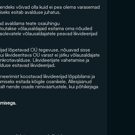
 Nendeks võivad olla kuid ei pea olema varasemad 
miseks esitab avalduse juhatus.
ijad avaldama teate osaühingu 
utsutakse võlausaldajaid esitama oma nõuded 
olevatele võlausaldajatele peavad likvideerijad 
erijad lõpetavad OÜ tegevuse, nõuavad sisse 
likvideeritava OÜ varast ei jätku võlausaldajate 
krotiavalduse. Likvideerijate vahetamise ja 
use esitavad likvideerijad.
eerimist koostavad likvideerijad lõppbilansi ja 
umiseks esitada kõigile osanikele. Allesjäänud 
lt nende osade nimiväärtustele, kui põhikirjaga 
tamisega.