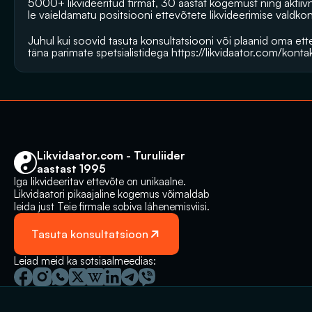
5000+ likvideeritud firmat, 30 aastat kogemust ning aktii
le vaieldamatu positsiooni ettevõtete likvideerimise valdko
Juhul kui soovid tasuta konsultatsiooni või plaanid oma ette
täna parimate spetsialistidega 
https://likvidaator.com/konta
Likvidaator.com - Turuliider 
aastast 1995
Iga likvideeritav ettevõte on unikaalne. 
Likvidaatori pikaajaline kogemus võimaldab 
leida just Teie firmale sobiva lähenemisviisi.
Tasuta konsultatsioon
Leiad meid ka sotsiaalmeedias: