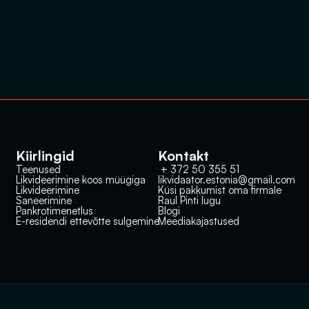
Kiirlingid
Kontakt
Teenused
 + 372 50 355 51
Likvideerimine koos müügiga
likvidaator.estonia@gmail.com
Likvideerimine
Küsi pakkumist oma firmale
Saneerimine
Raul Pinti lugu
Pankrotimenetlus
Blogi
E-residendi ettevõtte sulgemine
Meediakajastused