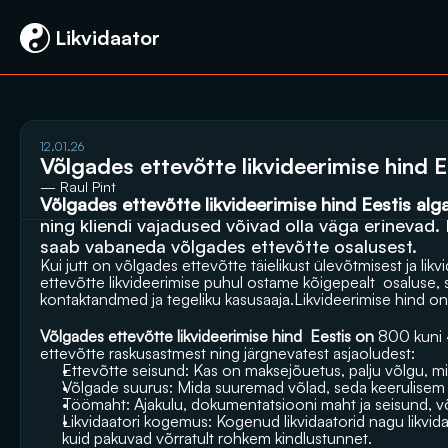
 Likvidaator
12.01.26
Võlgades ettevõtte likvideerimise hind E
— Raul Pint
Võlgades ettevõtte likvideerimise hind Eestis al
ning kliendi vajadused võivad olla väga erinevad.
saab vabaneda võlgades ettevõtte osalusest.
Kui jutt on võlgades ettevõtte täielikust ülevõtmisest ja li
ettevõtte likvideerimise puhul ostame kõigepealt  osaluse, 
kontaktandmed ja tegeliku kasusaaja.Likvideerimise hind on 
Võlgades ettevõtte likvideerimise hind
 Eestis on 
800 kuni 
ettevõtte raskusastmest ning järgnevatest asjaoludest:
Ettevõtte seisund: Kas on maksejõuetus, palju võlgu, m
Võlgade suurus: Mida suuremad võlad, seda keerulisem ja
Töömaht: Ajakulu, dokumentatsiooni maht ja seisund, võl
Likvidaatori kogemus: Kogenud likvidaatorid nagu 
likvi
kuid pakuvad võrratult rohkem kindlustunnet.