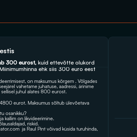
estis
gab 300 eurost,
 kuid ettevõtte olukord 
 Miinimumhinna ehk siis 300 euro eest 
kvideerrimisest, on maksumus kõrgem . Võlgades 
seejärel vahetame juhatuse, aadressi, ärinime 
sellisel juhul alates 800 eurost.
4800 eurot. Maksumus sõltub ülevõetava 
itu osanikku?
 kallim on likvideerimine.
ausaldajad, riskid.
daator.com
  ja Raul Pint võivad küsida turuhinda, 