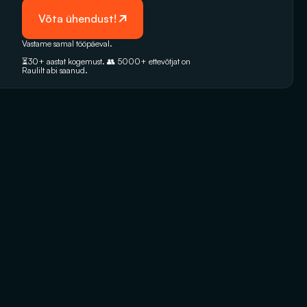
 Võta ühendust!
Vastame samal tööpäeval. 
⏳30+ aastat kogemust. 👥 5000+‭ ettevõtjat on 
Raulilt abi saanud.‬