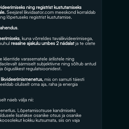
ideerimiseks ning registrist kustutamiseks 
le.
 Seejärel 
likvidaator.com
 meeskond korraldab 
ng lõpetuseks registrist kustutamise.
 lahendus
.
deerimiseks
, kuna võrreldes tavalikvideerimisega, 
puhul 
reaalne ajakulu umbes 2 nädalat
 ja te olete 
klientide varasematele ärilistele ning 
levalt äärmiselt subjektiivne ning sõltub antud 
a õiguslikest regulatsioonidest.
 likvideerimismenetus, 
mis on samuti täiesti 
ldab oluliselt oma aja, raha ja energia 
lt näeb välja nii:
menetlus. Lõpetamisotsuse kandmiseks 
dusele lisatakse osanike otsus ja osanike 
koosolekut kokku kutsumata, siis on vaja 