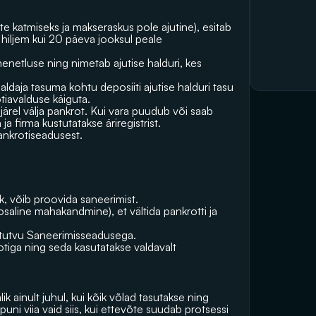
e katmiseks ja makseraskus pole ajutine), esitab 
hiljem kui 20 päeva jooksul peale 
netluse ning nimetab ajutise halduri, kes 
daja tasuma kohtu deposiiti ajutise halduri tasu 
tiavalduse käiguta.
ärel välja pankrot. Kui vara puudub või saab 
 firma kustutatakse äriregistrist.
pankrotiseadusest.
k, võib proovida saneerimist. 
line mahakandmine), et vältida pankrotti ja 
s tutvu Saneerimisseadusega. 
otiga ning seda kasutatakse valdavalt 
ik ainult juhul, kui kõik võlad tasutakse ning 
uni viia vaid siis, kui ettevõte suudab protsessi 