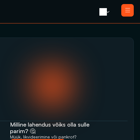
Avaleht 
Meist 
Teenused
Likvideerimine koos müügiga
Blogi 
Likvideerimine
Press 
Saneerimine
Kontakt
Pankrotimenetlus
E-residendi ettevõtte sulgemine
Milline lahendus võiks olla sulle 
parim? 🤔
Müük, likvideerimine‬‭ või pankrot?