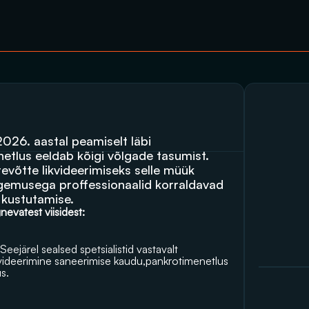
026. aastal peamiselt läbi 
etlus eeldab kõigi võlgade tasumist. 
Samuti on sageli kasutatav võimalus võlgades ettevõtte likvideerimiseks selle müük 
ogemusega proffessionaalid korraldavad 
t kustutamise.
nevatest viisidest:
 Seejärel sealsed spetsialistid vastavalt 
kvideerimine saneerimise kaudu,pankrotimenetlus 
s.