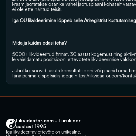
kraam jaotatakse osanike vahel jaotusplaani kohaselt vastava
ei ole ette nähtud teisiti. 
Iga OÜ likvideerimine lõppeb selle Äriregistrist kustutamiseg
Mida ja kuidas edasi teha?
5000+ likvideeritud firmat, 30 aastat kogemust ning aktii
le vaieldamatu positsiooni ettevõtete likvideerimise valdko
Juhul kui soovid tasuta konsultatsiooni või plaanid oma firma
täna parimate spetsialistidega 
https://likvidaator.com/konta
Likvidaator.com - Turuliider 
aastast 1995
Iga likvideeritav ettevõte on unikaalne. 