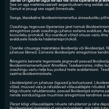
Samas on igaühel õigus ise läbi viia firma lõpetamine ja lik
See on aga märkimisväärselt aeganõudvam ning eeldab olulise
Samuti ei pruugi see sageli õnnestuda.
Seega, klassikaline likvideerimismenetlus äriseadustiku põhise
Osaühingu tegevuse lõpetamise järel toimub likvideerimis
äriregistrisse peab osaühingu juhatus esitama avalduse. Aval
koosoleku protokoll. Kui osanikud võtsid otsuse vastu ilma 
avaldusele lisada ka hääletamisprotokoll. 
Osanike otsusega määratakse likvideerija või likvideerijad.
juhatuse liikmed. Esimeste likvideerijate äriregistrisse kand
Äriregistris kannete tegemisele järgnevalt peavad likvideer
likvideerimismenetlusest Ametlikes Teadaannetes, milles k
osaühingu vastu nelja kuu jooksul teate avaldamisest. Teada
saatma likvideerimisteate.
Likvideerijatel on juhatuse õigused ja kohustused. Likvide
võlad, müüvad vara ja rahuldavad võlausaldajate nõuded. Kui 
kõigi nõuete rahuldamiseks, peavad likvideerijad esitama pan
nende esindusõiguse muutmise äriregistrisse kandmise avald
Pärast kõigi võlausaldajate nõuete rahuldamist ja raha depon
likvideerimisel järelejäänud vara jaotusplaani, mis tuleb tutv