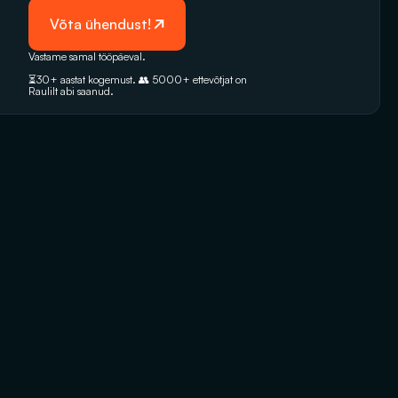
 Võta ühendust!
Vastame samal tööpäeval. 
⏳30+ aastat kogemust. 👥 5000+‭ ettevõtjat on 
Raulilt abi saanud.‬