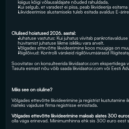
käigus kõigi võlausaldajate nõuded rahuldada. 
Kui selgub, et varadest ei piisa, peab likvideerija esitam
Likvideerimise alustamiseks tuleb esitada avaldus E-ärireg
Olulised hoiatused 2026. aastal: 
Juhatuse vastutus: Kui juhatus viivitab pankrotiavalduse
hüvitamist juhatuse liikme isikliku vara arvelt.
Võlgades ettevõtte likvideerimine koos müügiga on muu
Riigilõivud: Kontrolli värskeid riigilõivumäärasid Riigiteataj
Soovitatav on konsulteerida 
likvidaator.com
 ekspertidega või
Tasuta esmast nõu võib saada 
likvidaator.com
 või Eesti Ad
Miks see on oluline?
Võlgades ettevõtte likvideerimine ja registrist kustutamine i
näiteks vajaduse firma registrisse ennistada.
Võlgades ettevõtte likvideerimine maksab alates 300 euros
olla väga erinevad. Miinimumhinna ehk siis 300 euro eest 