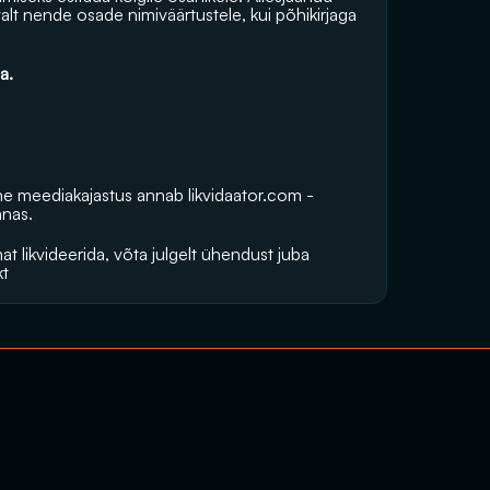
lt nende osade nimiväärtustele, kui põhikirjaga 
a.
vne meediakajastus annab 
likvidaator.com
 -
nnas.
t likvideerida, võta julgelt ühendust juba 
kt