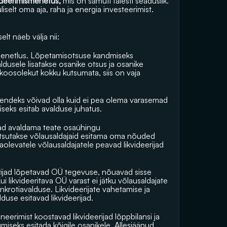
videerimismenetus, 
mis on samuti täiesti seaduslik. 
lt oma aja, raha ja energia investeerimist. 
lt näeb välja nii:
menetlus. Lõpetamisotsuse kandmiseks 
dusele lisatakse osanike otsus ja osanike 
koosolekut kokku kutsumata, siis on vaja 
 Nendeks võivad olla kuid ei pea olema varasemad 
miseks esitab avalduse juhatus.
ijad avaldama teate osaühingu 
utsutakse võlausaldajaid esitama oma nõuded 
olevatele võlausaldajatele peavad likvideerijad 
erijad lõpetavad OÜ tegevuse, nõuavad sisse 
likvideeritava OÜ varast ei jätku võlausaldajate 
krotiavalduse. Likvideerijate vahetamise ja 
use esitavad likvideerijad.
eerimist koostavad likvideerijad lõppbilansi ja 
umiseks esitada kõigile osanikele. Allesjäänud 