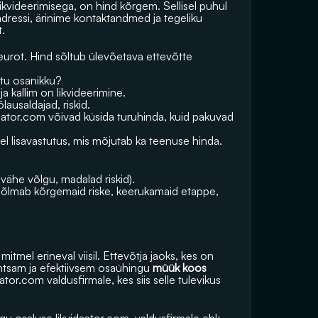
ikvideerimisega, on hind kõrgem. Sellisel puhul 
dressi, ärinime kontaktandmed ja tegeliku 
t.
rot. Hind sõltub ülevõetava ettevõtte 
itu osanikku?
 kallim on likvideerimine.
ausaldajad, riskid.
daator.com
 võivad küsida turuhinda, kuid pakuvad 
l lisavastutus, mis mõjutab ka teenuse hinda. 
vähe võlgu, madalad riskid).
õlmab kõrgemaid riske, keerukamaid etappe, 
itmel erineval viisil. Ettevõtja jaoks, kes on 
htsam ja efektiivsem osaühingu
 müük koos 
aator.com
 valdusfirmale, kes siis selle tulevikus 