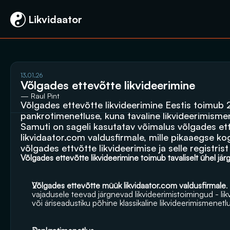
 Likvidaator
13.01.26
Võlgades ettevõtte likvideerimine
— Raul Pint
Võlgades ettevõtte likvideerimine Eestis toimub 2
pankrotimenetluse, kuna tavaline likvideerimismen
likvidaator.com
 valdusfirmale, mille pikaaegse k
võlgades ettvõtte likvideerimise ja selle registris
Võlgades ettevõtte likvideerimine toimub tavaliselt ühel järg
Võlgades ettevõtte müük 
likvidaator.com
 valdusfirmale
.
vajadusele teevad järgnevad likvideerimistoimingud - li
või äriseadustiku põhine klassikaline likvideerimismenetlu