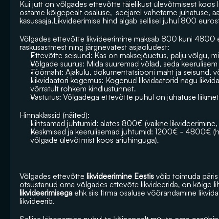
Kui jutt on võlgades ettevõtte täielikust ülevõtmisest koos l
ostame kõigepealt osaluse,  seejärel vahetame juhatuse, aa
kasusaaja.Likvideerimise hind algab sellisel juhul 800 euros
Võlgades ettevõtte likvideerimine maksab 800 kuni 4800 eu
raskusastmest ning järgnevatest asjaoludest:
Ettevõtte seisund: Kas on maksejõuetus, palju võlgu, m
Võlgade suurus: Mida suuremad võlad, seda keerulisem ja
Töömaht: Ajakulu, dokumentatsiooni maht ja seisund, võl
Likvidaatori kogemus: Kogenud likvidaatorid nagu 
likvi
võrratult rohkem kindlustunnet.
Vastutus: Võlgadega ettevõtte puhul on juhatuse liikmete
Hinnaklassid (näited):
Lihtsamad juhtumid: alates 800€ (vaikne likvideerimine, 
Keskmised ja keerulisemad juhtumid: 1200€ - 4800€ (h
võlgade ülevõtmist koos äriühinguga). 
Võlgades ettevõtte
 likvideerimine Eestis 
võib toimuda päris m
otsustanud oma võlgades ettevõte likvideerida, on kõige li
likvideerimisega 
ehk siis firma osaluse võõrandamine 
likvid
likvideerib.