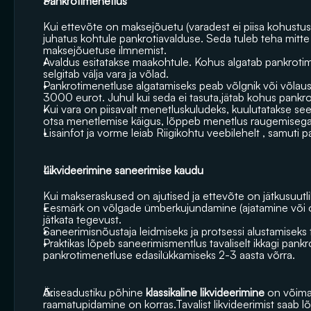
Pankrotimenetlus 
Kui ettevõte on maksejõuetu (varadest ei piisa kohustust
juhatus kohtule pankrotiavalduse. Seda tuleb teha mitte 
maksejõuetuse ilmnemist.
Avaldus esitatakse maakohtule. Kohus algatab pankrotime
selgitab välja vara ja võlad.
Pankrotimenetluse algatamiseks peab võlgnik või võlausal
3000 eurot. Juhul kui seda ei tasuta,jätab kohus pankro
Kui vara on piisavalt menetluskuludeks, kuulutatakse seej
otsa menetlemise käigus, lõppeb menetlus raugemisega ja
Lisainfot ja vorme leiab Riigikohtu veebilehelt , samuti 
Likvideerimine saneerimise kaudu 
Kui makseraskused on ajutised ja ettevõte on jätkusuutli
Eesmärk on võlgade ümberkujundamine (ajatamine või osa
jätkata tegevust.
Saneerimisnõustaja leidmiseks ja protsessi alustamisek
Praktikas lõpeb saneerimismentlus tavaliselt ikkagi pankr
pankrotimenetluse edasilükkamiseks 2-3 aasta võrra.
Äriseadustiku põhine 
klassikaline likvideerimine
 on võimal
raamatupidamine on korras.Tavalist likvideerimist saab lõp