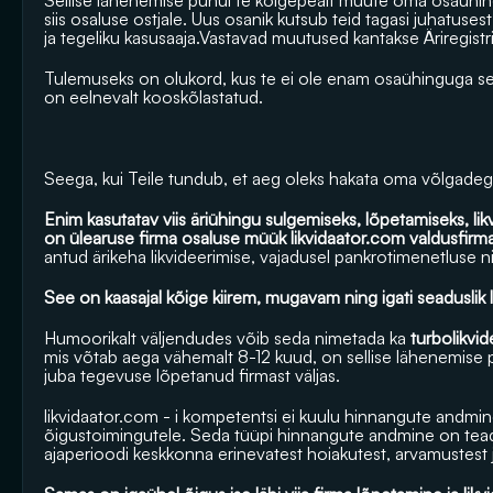
Sellise lähenemise puhul te kõigepealt müüte oma osaühin
siis osaluse ostjale. Uus osanik kutsub teid tagasi juhatuse
ja tegeliku kasusaaja.Vastavad muutused kantakse Äriregist
Tulemuseks on olukord, kus te ei ole enam osaühinguga seo
on eelnevalt kooskõlastatud.
Seega, kui Teile tundub, et aeg oleks hakata oma võlgadega
Enim kasutatav viis äriühingu sulgemiseks, lõpetamiseks, likv
on ülearuse firma osaluse müük 
likvidaator.com
 valdusfirma
antud ärikeha likvideerimise, vajadusel pankrotimenetluse ni
See on kaasajal kõige kiirem, mugavam ning igati seaduslik
Humoorikalt väljendudes võib seda nimetada ka
 turbolikvi
mis võtab aega vähemalt 8-12 kuud, on sellise lähenemise 
juba tegevuse lõpetanud firmast väljas.
likvidaator.com
 - i kompetentsi ei kuulu hinnangute andmine 
õigustoimingutele. Seda tüüpi hinnangute andmine on teadao
ajaperioodi keskkonna erinevatest hoiakutest, arvamustest j