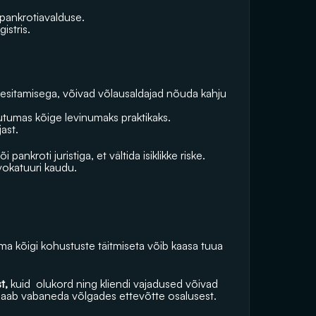
a pankrotiavalduse.
istris. 
 esitamisega, võivad võlausaldajad nõuda kahju 
tumas kõige levinumaks praktikaks.
ast. 
 pankroti juristiga, et vältida isiklikke riske. 
vokatuuri kaudu.
lma kõigi kohustuste täitmiseta võib kaasa tuua 
t,
 kuid  olukord ning kliendi vajadused võivad 
saab vabaneda võlgades ettevõtte osalusest.