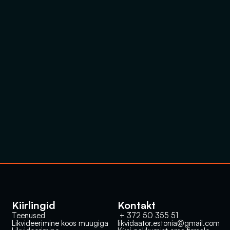
Kiirlingid
Kontakt
Teenused
 + 372 50 355 51
Likvideerimine koos müügiga
likvidaator.estonia@gmail.com