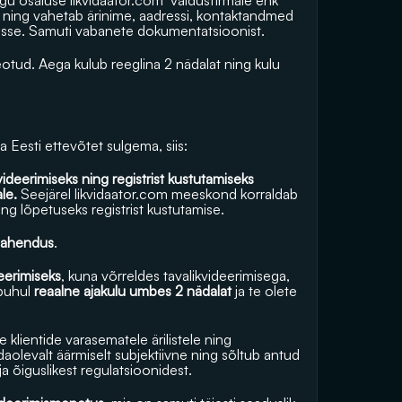
gu osaluse 
likvidaator.com
  valdusfirmale ehk 
st ning vahetab ärinime, aadressi, kontaktandmed 
risse. Samuti vabanete dokumentatsioonist. 
tud. Aega kulub reeglina 2 nädalat ning kulu 
 Eesti ettevõtet sulgema, siis:
ideerimiseks ning registrist kustutamiseks 
le.
 Seejärel 
likvidaator.com
 meeskond korraldab 
ng lõpetuseks registrist kustutamise.
 lahendus
.
deerimiseks
, kuna võrreldes tavalikvideerimisega, 
puhul 
reaalne ajakulu umbes 2 nädalat
 ja te olete 
klientide varasematele ärilistele ning 
levalt äärmiselt subjektiivne ning sõltub antud 
a õiguslikest regulatsioonidest.