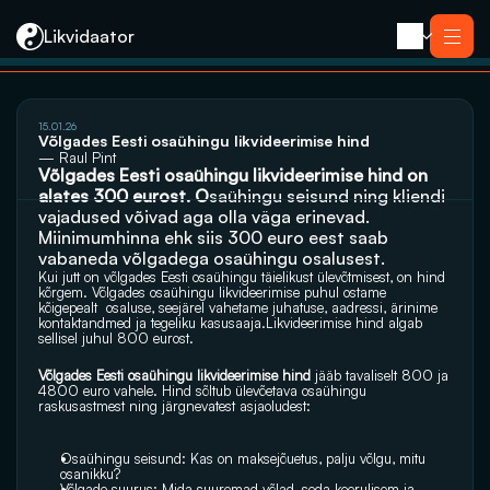
Likvidaator
15.01.26
Teenused
Võlgades Eesti osaühingu likvideerimise hind
Likvideerimine koos müügiga
— Raul Pint
Likvideerimine
Võlgades Eesti osaühingu likvideerimise hind on 
Saneerimine
alates 300 eurost. O
saühingu seisund ning kliendi 
Pankrotimenetlus
E-residendi ettevõtte sulgemine
vajadused võivad aga olla väga erinevad. 
Kontakt
Miinimumhinna ehk siis 300 euro eest saab 
vabaneda võlgadega osaühingu osalusest.
Kui jutt on võlgades Eesti osaühingu täielikust ülevõtmisest, on hind 
kõrgem. Võlgades osaühingu likvideerimise puhul ostame 
kõigepealt  osaluse, seejärel vahetame juhatuse, aadressi, ärinime 
kontaktandmed ja tegeliku kasusaaja.Likvideerimise hind algab 
sellisel juhul 800 eurost.
Võlgades Eesti osaühingu likvideerimise hind
 jääb tavaliselt 800 ja 
4800 euro vahele. Hind sõltub ülevõetava osaühingu 
raskusastmest ning järgnevatest asjaoludest:
Osaühingu seisund: Kas on maksejõuetus, palju võlgu, mitu 
osanikku?
Võlgade suurus: Mida suuremad võlad, seda keerulisem ja 