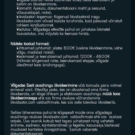
kallim on likvideerimine.
Töömaht: Ajakulu, dokumentatsiooni maht ja seisund, 
võlausaldajad, riskid.
Likvidaatori kogemus: Kogenud likvidaatorid nagu 
likvidaator.com
 võivad küsida turuhinda, kuid pakuvad võrratult 
rohkem kindlustunnet.
Vastutus: Võlgadega ettevõtte puhul on juhatuse liikmetel 
lisavastutus, mis mõjutab ka teenuse hinda. 
Näiteks toodud hinnad: 
Lihtsamad juhtumid: alates 800€ (vaikne likvideerimine, vähe 
võlgu, madalad riskid).
Keskmised ja keerulisemad juhtumid: 1200€ - 4800€ 
(hõlmab kõrgemaid riske, keerukamaid etappe, võlgade 
ülevõtmist koos äriühinguga). 
Võlgades Eesti osaühingu likvideerimine 
võib toimuda päris mitmel 
erineval viisil. Ettevõtja jaoks, kes on otsustanud oma firma 
likvideerida, on kõige lihtsam ja efektiivsem osaühingu
 müük koos 
likvideerimisega 
ehk siis firma osaluse võõrandamine 
likvidaator.com
 valdusfirmale, kes siis selle tulevikus likvideerib.
Sellise lähenemise puhul te kõigepealt müüte oma võlgadega 
osaühingu osaluse 
likvidaator.com
  valdusfirmale ehk siis  osaluse 
ostjale. Uus osanik kutsub teid tagasi juhatusest ning vahetab 
ärinime, aadressi, kontaktandmed ja tegeliku kasusaaja.Vastavad 
muutused kantakse Äriregistrisse.  Samuti vabanete 
dokumentatsioonist. 