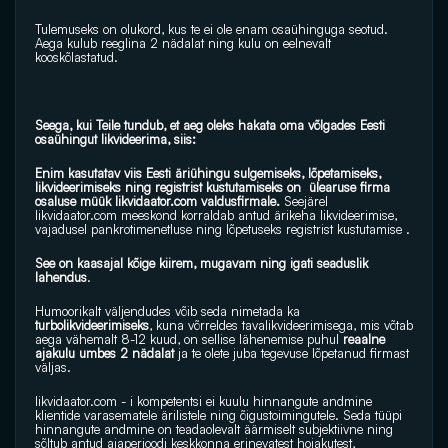
Tulemuseks on olukord, kus te ei ole enam osaühinguga seotud. 
Aega kulub reeglina 2 nädalat ning kulu on eelnevalt 
kooskõlastatud.
Seega, kui Teile tundub, et aeg oleks hakata oma võlgades Eesti 
osaühingut likvideerima, siis:
Enim kasutatav viis Eesti äriühingu sulgemiseks, lõpetamiseks, 
likvideerimiseks ning registrist kustutamiseks on  ülearuse firma 
osaluse müük 
likvidaator.com
 valdusfirmale.
 Seejärel 
likvidaator.com
 meeskond korraldab antud ärikeha likvideerimise, 
vajadusel pankrotimenetluse ning lõpetuseks registrist kustutamise .
See on kaasajal kõige kiirem, mugavam ning igati seaduslik 
lahendus
.
Humoorikalt väljendudes võib seda nimetada ka
turbolikvideerimiseks
, kuna võrreldes tavalikvideerimisega, mis võtab 
aega vähemalt 8-12 kuud, on sellise lähenemise puhul 
reaalne 
ajakulu umbes 2 nädalat
 ja te olete juba tegevuse lõpetanud firmast 
väljas.
likvidaator.com
 - i kompetentsi ei kuulu hinnangute andmine 
klientide varasematele ärilistele ning õigustoimingutele. Seda tüüpi 
hinnangute andmine on teadaolevalt äärmiselt subjektiivne ning 
sõltub antud ajaperioodi keskkonna erinevatest hoiakutest, 