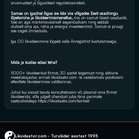
arvamustest ja õiguslikest regulatsioonidest.
Samas on igaühel õigus ise läbi viia võlgades Eesti osaühingu 
lõpetamine ja likvideerimismenetlus, 
mis on samuti täiesti seaduslik. 
See on aga märkimisväärselt aeganõudvam ning eeldab 
oluliselt oma aja, raha ja energia investeerimist. Samuti ei pruugi 
see sageli õnnestuda.
Iga OÜ likvideerimine lõppeb selle Äriregistrist kustutamisega.
Mida ja kuidas edasi teha?
5000+ likvideeritud firmat, 30 aastat kogemust ning aktiivne 
meediakajastus annab 
likvidaator.com
 -le vaieldamatu positsiooni 
ettevõtete likvideerimise valdkonnas.
Juhul kui soovid tasuta konsultatsiooni või plaanid oma firmat 
likvideerida, võta julgelt ühendust juba täna parimate 
spetsialistidega 
https://likvidaator.com/kontakt
Likvidaator.com - Turuliider aastast 1995