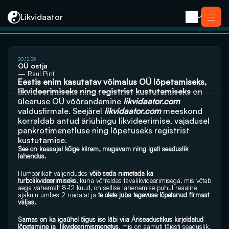
Likvidaator
20.12.25
Teenused
OÜ ostja
Likvideerimine koos müügiga
— Raul Pint
Likvideerimine
Eestis enim kasutatav võimalus OÜ lõpetamiseks, 
Saneerimine
likvideerimiseks ning registrist kustutamiseks
 on 
Pankrotimenetlus
E-residendi ettevõtte sulgemine
ülearuse OÜ võõrandamine 
Kontakt
likvidaator.com
valdusfirmale. Seejärel
likvidaator.com
 meeskond 
korraldab antud äriühingu likvideerimise, vajadusel 
pankrotimenetluse ning lõpetuseks registrist 
kustutamise.
See on kaasajal kõige kiirem, mugavam ning igati seaduslik 
lahendus.
Humoorikalt väljendudes
 võib seda nimetada ka 
turbolikvideerimiseks
, kuna võrreldes tavalikvideerimisega, mis võtab 
aega vähemalt 8-12 kuud, on sellise lähenemise puhul reaalne 
ajakulu umbes 2 nädalat ja 
te olete juba tegevuse lõpetanud firmast 
väljas.
Samas on ka igaühel õigus ise läbi viia Äriseadustikus kirjeldatud 
lõpetamine ja  likvideerimismenetus
, mis on samuti täiesti seaduslik. 