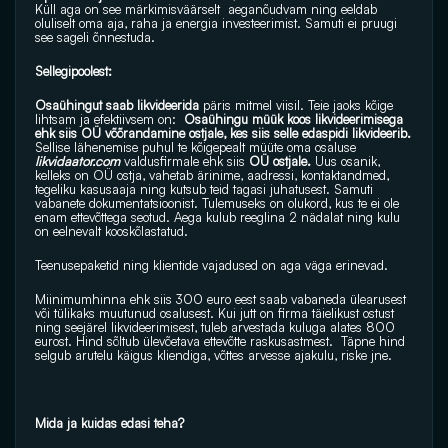
Küll aga on see märkimisväärselt  aeganõudvam ning eeldab 
oluliselt oma aja, raha ja energia investeerimist. Samuti ei pruugi 
see sageli õnnestuda.
Sellegipoolest:
Osaühingut saab likvideerida
 päris mitmel viisil. Teie jaoks kõige 
lihtsam ja efektiivsem on:  
Osaühingu müük koos likvideerimisega 
ehk siis OÜ võõrandamine ostjale, kes siis selle edaspidi likvideerib.
Sellise lähenemise puhul te kõigepealt müüte oma osaluse
likvidaator.com
 valdusfirmale ehk siis
 OÜ ostjale. 
Uus osanik, 
kelleks on OÜ ostja, vahetab ärinime, aadressi, kontaktandmed, 
tegeliku kasusaaja ning kutsub teid tagasi juhatusest. Samuti 
vabanete dokumentatsioonist. Tulemuseks on olukord, kus te ei ole 
enam ettevõttega seotud. Aega kulub reeglina 2 nädalat ning kulu 
on eelnevalt kooskõlastatud.
Teenusepaketid ning klientide vajadused on aga väga erinevad.
Miinimumhinna ehk siis 300 euro eest saab vabaneda ülearusest 
või tülikaks muutunud osalusest. Kui jutt on firma täielikust ostust 
ning seejärel likvideerimisest, tuleb arvestada kuluga alates 800 
eurost. Hind sõltub ülevõetava ettevõtte raskusastmest.  Täpne hind 
selgub arutelu käigus kliendiga, võttes arvesse ajakulu, riske jne.
Mida ja kuidas edasi teha?