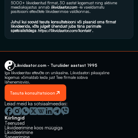
5000+ likvideeritud firmat, 30 aastat kogemust ning aktiivne 
meediakajastus annab 
likvidaator.com
 -le vaieldamatu 
positsiooni ettevõtete likvideerimise valdkonnas.
Juhul kui soovid tasuta konsultatsiooni või plaanid oma firmat 
likvideerida, võta julgelt ühendust juba täna parimate 
spetsialistidega 
https://likvidaator.com/kontakt .
Likvidaator.com - Turuliider aastast 1995
Iga likvideeritav ettevõte on unikaalne. Likvidaatori pikaajaline 
kogemus võimaldab leida just Teie firmale sobiva 
lähenemisviisi.
Tasuta konsultatsioon
Leiad meid ka sotsiaalmeedias:
Kiirlingid
Teenused
Likvideerimine koos müügiga
Likvideerimine
Saneerimine