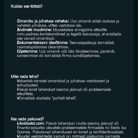
Kuidas see töötab?
Omaniku ja juhatuse vahetus:
 Uus omanik ostab osaluse ja 
vahetab juhatuse, võttes vastutuse üle.
Andmete muutmine:
 Muudetakse äriregistris ettevõtte 
nimi,aadress,kontakandmed ja tegelik kasusaaja, et eraldada 
see vanast omanikust.
Dokumentatsiooni ülevõtmine: 
Teenusepakkuja korraldab 
raamatupidamise üleandmise.
Lõpetamine:
 Uus omanik viib läbi likvideerimise, pankroti, 
saneerimise või korraldab firma sundlõpetamise. 
Miks seda teha? 
Vabastab senised omanikud ja juhatuse vastutusest ja 
kohustustest.
Pakub kiiret lahendust seisma jäänud või probleemsele 
ettevõttele.
Võimaldab alustada "puhtalt lehelt". 
Kes seda pakuvad? 
Likvidaator.com:
 Pakub lahendusi riiulile seisma jäänud või 
finantsraskustes olevatele probleemsetele firmadele nii Eestis kui 
Soomes. Pakutavad lahendused on kiired ja konfidentsiaalsed.
Muudel veebilehtedel samuti on mitmeid pakkumisi sarnaste 