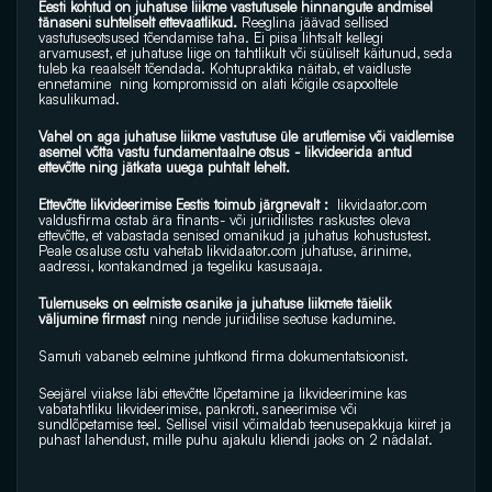
Eesti kohtud on juhatuse liikme vastutusele hinnangute andmisel  
tänaseni suhteliselt ettevaatlikud.
 Reeglina jäävad sellised 
vastutuseotsused tõendamise taha. Ei piisa lihtsalt kellegi 
arvamusest, et juhatuse liige on tahtlikult või süüliselt käitunud, seda 
tuleb ka reaalselt tõendada. Kohtupraktika näitab, et vaidluste 
ennetamine  ning kompromissid on alati kõigile osapooltele 
kasulikumad.
Vahel on aga juhatuse liikme vastutuse üle arutlemise või vaidlemise 
asemel võtta vastu fundamentaalne otsus - likvideerida antud 
ettevõtte ning jätkata uuega puhtalt lehelt. 
Ettevõtte likvideerimise Eestis toimub järgnevalt : 
likvidaator.com
valdusfirma ostab ära finants- või juriidilistes raskustes oleva 
ettevõtte, et vabastada senised omanikud ja juhatus kohustustest. 
Peale osaluse ostu vahetab 
likvidaator.com
 juhatuse, ärinime, 
aadressi, kontakandmed ja tegeliku kasusaaja. 
Tulemuseks on eelmiste osanike ja juhatuse liikmete täielik 
väljumine firmast 
ning nende juriidilise seotuse kadumine.
Samuti vabaneb eelmine juhtkond firma dokumentatsioonist.
Seejärel viiakse läbi ettevõtte lõpetamine ja likvideerimine kas 
vabatahtliku likvideerimise, pankroti, saneerimise või 
sundlõpetamise teel. Sellisel viisil võimaldab teenusepakkuja kiiret ja 
puhast lahendust, mille puhu ajakulu kliendi jaoks on 2 nädalat. 