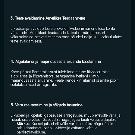
3. Teate avaldamine Ametlikes Teadaannetes
Likvideerija avaldab teate ettevõtte likvideerimismenetluse kohta 
väljaandes Ametlikud Teadaanded. Teates märgitakse, et 
võlausaldajad peavad esitama oma nõuded nelja kuu jooksul alates 
teate avaldamisest. 
4. Algabilansi ja majandusaasta aruande koostamine 
Kohe pärast lõpetamisotsust tuleb koostatakse likvideerimise 
algbilanss ja lõpetamisotsuse tegemise hetkeni ulatuv 
majandusaasta aruanne. Peale nende kinnitamist osanike poolt 
esitatakse need äriregistrile.
5. Vara realiseerimine ja võlgade tasumine 
Likvideerija lõpetab igapäevase äritegevuse, müüb ettevõtte vara ja 
nõuab sisse võlad. Saadud rahaga jagab laiali võlausaldajatele. 
Märkus: 
Kui selgub, et ettevõtte varast ei jätku kõigi nõuete 
rahuldamiseks, peab likvideerija esitama kohtule 
pankrotiavalduse. 