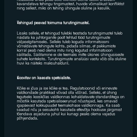
kavandatava tehingu tingimustest, huvide võimalikust konfliktist 
ning sellest, miks on tehing ühingule oluline ja kasulik.
Tehingud peavad toimuma turutingimustel.
Lisaks sellele, et tehingud tulebki teostada turutingimustel tuleb 
näidata ka juhtorganite poolt tehtud tööd turutingimuste 
väljaselgitamiseks. Selleks tuleb koguda informatsiooni 
võrreldavate tehingute kohta, pidada silmas, et pakkumiste 
korral peab neid olema mitu ning kogutud informatsioon 
säilitada. Säilitamine ei ole teemaks mitte üksnes ühingusiseste 
suhete kontekstis. Turutingimuste analüüsi vastu võib olla oluline 
huvi ka näiteks maksuhalduril.
Soovitav on kaasata spetsialiste.
Kõike ei jõua ja ise kõike ei tea. Regulatsioonid või erinevate 
valdkondade praktikad võivad olla võõrad. Selleks, et ühing 
tegutseks kooskõlas valdkonnas kohaldatavate standarditega on 
mõistlik kasutada spetsialiseerunud nõustajaid, kes omavad 
igapäevast kokkupuudet teemakohase valdkonnaga. Ka saab 
saadud nõu ja seisukohti kasutada ettevõtja hoolsuse järgimist 
tõendava asjaoluna juhul kui kunagi peaks olema vajadus 
põhjendada.