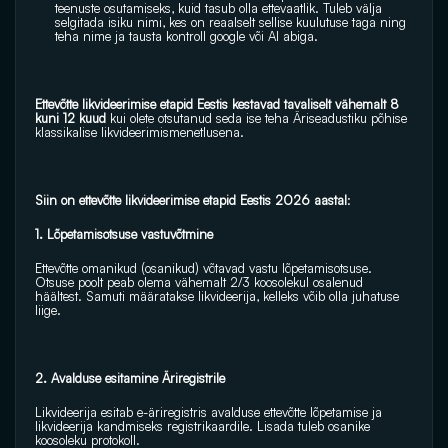
teenuste osutamiseks, kuid tasub olla ettevaatlik. Tuleb välja 
selgitada isiku nimi, kes on reaalselt sellise kuulutuse taga ning  
teha nime ja tausta kontroll google või AI abiga.
Ettevõtte likvideerimise etapid Eestis kestavad tavaliselt vähemalt 8 
kuni 12 kuud 
kui olete otsutanud seda ise teha Äriseadustiku põhise 
klassikalise likvideerimismenetlusena.
Siin on ettevõtte likvideerimise etapid Eestis 2026 aastal
: 
1. Lõpetamisotsuse vastuvõtmine 
Ettevõtte omanikud (osanikud) võtavad vastu lõpetamisotsuse. 
Otsuse poolt peab olema vähemalt 2/3 koosolekul osalenud 
häältest. Samuti määratakse likvideerija, kelleks võib olla juhatuse 
liige. 
2. Avalduse esitamine Äriregistrile 
Likvideerija esitab e-äriregistris avalduse ettevõtte lõpetamise ja 
likvideerija kandmiseks registrikaardile. Lisada tuleb osanike 
koosoleku protokoll. 