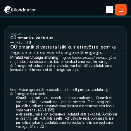
Likvidaator
13.02.26
Teenused
OÜ omaniku vastutus
Likvideerimine koos müügiga
— Raul Pint
Likvideerimine
OÜ omanik ei vastuta isiklikult ettevõtte  eest kui 
Saneerimine
tegu on piiratud vastutusega äriühinguga.
Pankrotimenetlus
E-residendi ettevõtte sulgemine
Piiratud vastutusega äriühing
Kontakt
 (
inglise keeles
limited company
) on 
majandusühenduse
 vorm, kus omanikud oma isikliku varaga 
äriühingu kohustuste eest ei vastuta, vaid 
ettevõte
 vastutab oma 
kohustuste täitmise eest äriühingu varaga.
Eesti Vabariigis on 
äriseadustiku
 kohaselt piiratud vastutusega 
äriühingute
 vormideks:
Osaühing
, millel on osadeks jaotatud 
osakapital
. Osanik ei 
vastuta isiklikult osaühingu kohustuste eest. Osaühing ise 
juriidilise isikuna
 vastutab oma kohustuste täitmise eest kogu 
oma varaga. (ÄS § 135).
Aktsiaselts
, millel on 
aktsiateks
 jaotatud aktsiakapital. Aktsionär 
ei vastuta isiklikult aktsiaseltsi kohustuste eest. Aktsiaselts ise 
juriidilise isikuna vastutab oma kohustuste täitmise eest oma 
varaga. (ÄS § 221).