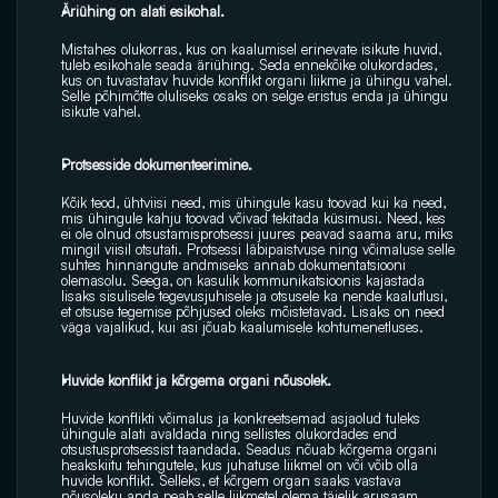
Äriühing on alati esikohal.
Mistahes olukorras, kus on kaalumisel erinevate isikute huvid, 
tuleb esikohale seada äriühing. Seda ennekõike olukordades, 
kus on tuvastatav huvide konflikt organi liikme ja ühingu vahel. 
Selle põhimõtte oluliseks osaks on selge eristus enda ja ühingu 
isikute vahel.
Protsesside dokumenteerimine.
Kõik teod, ühtviisi need, mis ühingule kasu toovad kui ka need, 
mis ühingule kahju toovad võivad tekitada küsimusi. Need, kes 
ei ole olnud otsustamisprotsessi juures peavad saama aru, miks 
mingil viisil otsutati. Protsessi läbipaistvuse ning võimaluse selle 
suhtes hinnangute andmiseks annab dokumentatsiooni 
olemasolu. Seega, on kasulik kommunikatsioonis kajastada 
lisaks sisulisele tegevusjuhisele ja otsusele ka nende kaalutlusi, 
et otsuse tegemise põhjused oleks mõistetavad. Lisaks on need 
väga vajalikud, kui asi jõuab kaalumisele kohtumenetluses.
Huvide konflikt ja kõrgema organi nõusolek.
Huvide konflikti võimalus ja konkreetsemad asjaolud tuleks 
ühingule alati avaldada ning sellistes olukordades end 
otsustusprotsessist taandada. Seadus nõuab kõrgema organi 
heakskiitu tehingutele, kus juhatuse liikmel on või võib olla 
huvide konflikt. Selleks, et kõrgem organ saaks vastava 
nõusoleku anda peab selle liikmetel olema täielik arusaam 