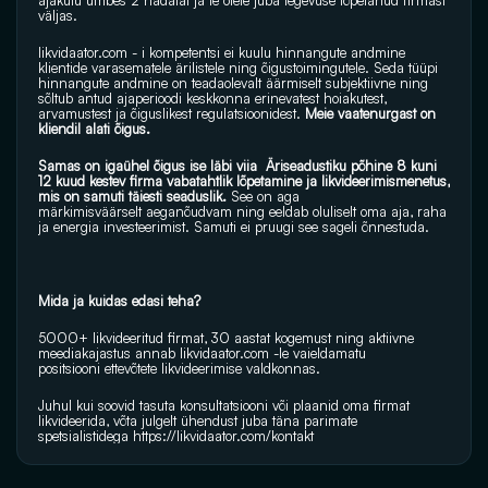
ajakulu umbes 2 nädalat ja te olete juba tegevuse lõpetanud firmast 
väljas.
likvidaator.com
 - i kompetentsi ei kuulu hinnangute andmine 
klientide varasematele ärilistele ning õigustoimingutele. Seda tüüpi 
hinnangute andmine on teadaolevalt äärmiselt subjektiivne ning 
sõltub antud ajaperioodi keskkonna erinevatest hoiakutest, 
arvamustest ja õiguslikest regulatsioonidest.
 Meie vaatenurgast on 
kliendil alati õigus.
Samas on igaühel õigus ise läbi viia  Äriseadustiku põhine 8 kuni 
12 kuud kestev firma vabatahtlik lõpetamine ja likvideerimismenetus, 
mis on samuti täiesti seaduslik. 
See on aga 
märkimisväärselt aeganõudvam ning eeldab oluliselt oma aja, raha 
ja energia investeerimist. Samuti ei pruugi see sageli õnnestuda.
Mida ja kuidas edasi teha?
5000+ likvideeritud firmat, 30 aastat kogemust ning aktiivne 
meediakajastus annab 
likvidaator.com
 -le vaieldamatu 
positsiooni ettevõtete likvideerimise valdkonnas.
Juhul kui soovid tasuta konsultatsiooni või plaanid oma firmat 
likvideerida, võta julgelt ühendust juba täna parimate 
spetsialistidega 
https://likvidaator.com/kontakt