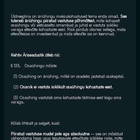
Üldreeglina on äriühingu maksukohustused tema enda omad. 
See 
tuleneb äriühingu piiratud vastutuse põhimõttest, 
mille kohaselt 
osaühingu või aktsiaseltsi omanikud ja juhid ei vastuta isikliku 
varaga ettevõtte kohustuste eest. Risk piirdub üksnes sellega, mida 
ettevõttesse on investeeritud ja mida ettevõte ise on teeninud.
Kehtiv Äriseadustik ütleb nii:
§ 135.   Osaühingu mõiste
  (1) Osaühing on äriühing, millel on osadeks jaotatud osakapital.
  (2)
 Osanik ei vastuta isiklikult osaühingu kohustuste eest.
  (3) Osaühing vastutab oma kohustuste täitmise eest kogu oma 
varaga.
Kõlab lihtsalt ja selgelt, kuid:
Piiratud vastutuse mudel pole aga absoluutne 
– see on mõeldud 
vähendama heas usus tegutsevate ettevõtjate isiklikke riske, mitte 