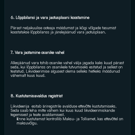
6. Lõppbilansi ja vara jaotusplaani koostamine 
Pärast neljakuulise ooteaja möödumist ja kõigi võlgade tasumist 
koostatakse lõppbilanss ja järelejäänud vara jaotusplaan. 
7. Vara jaotamine osanike vahel 
Allesjäänud vara tohib osanike vahel välja jagada kaks kuud pärast 
seda, kui lõppbilanss on osanikele tutvumiseks esitatud ja sellest on 
teatatud. Likvideerimise algusest olema selleks hetkeks möödunud 
vähemalt kuus kuud. 
8. Kustutamisavaldus registrist 
Likvideerija  esitab äriregistrile avalduse ettevõtte kustutamiseks. 
Seda saab teha mitte vähem kui kuus kuud likvideerimiskande 
tegemisest ja teate avaldamisest. 
Enne kustutamist kontrollib Maksu- ja Tolliamet, kas ettevõttel on 
maksuvõlgu.