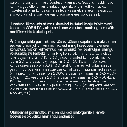
pakkuma varju tahtlikule seaduserikkumisele. Seetõttu näebki juba 
kehtiv õigus ette, et kui juhatuse liige rikub tahtlikult või raskest 
hooletusest oma kohustusi ja sellega kaasneb näiteks maksuvõlg, 
siis võib ka juhatuse liige vastutada selle eest solidaarselt.
Juhatuse liikme kohustuste rikkumisel tekitatud kahju hüvitamisel 
kohaldub VÕS § 115. Juhatuse liikme vastutust osaühingu ees võib 
modifitseerida kokkuleppel .
Äriühingu juhtorgani liikmed võivad võlausaldajate sh. maksuameti 
ees vastutada juhul, kui nad rikuvad mingit seadusest tulenevat 
kohustust, mis on kehtestatud kas ainuüksi või sealhulgas ühingu 
võlausaldajate kaitseks 
(vt ka Riigikohtu 31. märtsi 2010. a otsus 
tsiviilasjas nr 3-2-1-7-10, p 30 ja seal viidatud kohtupraktika; 17. 
juuni 2015. a otsus tsiviilasjas nr 3-2-1-69-15, p 11). Selliseks 
kohustuseks saab olla ÄS § 180 lg-st 51 tulenev kohustus esitada 
osaühingu püsiva maksejõuetuse korral osaühingu pankrotiavaldus 
(vt Riigikohtu 17. detsembri 2009. a otsus tsiviilasjas nr 3-2-1-150-
09, p 11; 25. veebruari 2013. a otsus tsiviilasjas nr 3-2-1-188-12, p 
12). Sel juhul põhineb juhtorgani liikme vastutus deliktiõigusel, 
konkreetselt VÕS §-l 1043 ja § 1045 lg 1 p-l 7 (vt Riigikohtu eespool 
viidatud otsused tsiviilasjas nr 3-2-1-7-10, p 30 ja tsiviilasjas nr 3-2-
1-69-15, p 11).
Olulisemad põhimõtted, mis on olulised juhtorganite liikmete 
tegevusele õigusliku hinnangu andmisel: