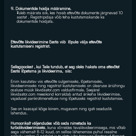
9. Dokumentide hoidja määramine.
Tuleb määrata isik, kes hoiab ettevõtte dokumente järgnevad 10 
aastat . Registripidaja võib teha kustutamiskande ka 
dokumentide hoidjata.
Ettevõtte likvideerimine Eestis viib  lõpuks välja ettevõtte 
kustutamiseni registrist.
Sellegipoolest , kui Teile tundub, et aeg oleks hakata oma ettevõtet  
Eestis lõpetama ja likvideerima,  siis:
Enim kasutatav viis ettevõtte sulgemiseks, lõpetamiseks, 
likvideerimiseks ning registrist kustutamiseks on ülearuse äriühingu 
osaluse müük 
likvidaator.com
 valdusfirmale. Seejärel 
likvidaator.com
 meeskond korraldab antud ärikeha likvideerimise, 
vajadusel pankrotimenetluse ning lõpetuseks registrist kustutamise.
See on kaasajal kõige kiirem, mugavam ning igati seaduslik 
lahendus.
Humoorikalt väljendudes võib seda nimetada ka 
turbolikvideerimiseks
, kuna võrreldes tavalikvideerimisega, mis võtab 
aega vähemalt 8-12 kuud, on sellise lähenemise puhul reaalne 