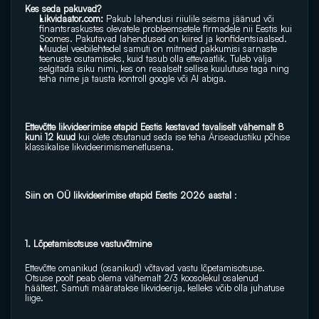
Kes seda pakuvad? 
Likvidaator.com:
 Pakub lahendusi riiulile seisma jäänud või 
finantsraskustes olevatele probleemsetele firmadele nii Eestis kui 
Soomes. Pakutavad lahendused on kiired ja konfidentsiaalsed.
Muudel veebilehtedel samuti on mitmeid pakkumisi sarnaste 
teenuste osutamiseks, kuid tasub olla ettevaatlik. Tuleb välja 
selgitada isiku nimi, kes on reaalselt sellise kuulutuse taga ning  
teha nime ja tausta kontroll google või AI abiga.
Ettevõtte likvideerimise etapid Eestis kestavad tavaliselt vähemalt 8 
kuni 12 kuud 
kui olete otsutanud seda ise teha Äriseadustiku põhise 
klassikalise likvideerimismenetlusena.
Siin on OÜ likvideerimise etapid Eestis 2026 aastal 
: 
1. Lõpetamisotsuse vastuvõtmine 
Ettevõtte omanikud (osanikud) võtavad vastu lõpetamisotsuse. 
Otsuse poolt peab olema vähemalt 2/3 koosolekul osalenud 
häältest. Samuti määratakse likvideerija, kelleks võib olla juhatuse 
liige. 