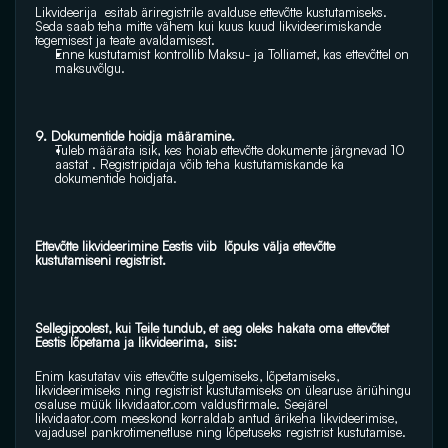
Likvideerija  esitab äriregistrile avalduse ettevõtte kustutamiseks. 
Seda saab teha mitte vähem kui kuus kuud likvideerimiskande 
tegemisest ja teate avaldamisest. 
Enne kustutamist kontrollib Maksu- ja Tolliamet, kas ettevõttel on 
maksuvõlgu.
9. Dokumentide hoidja määramine.
Tuleb määrata isik, kes hoiab ettevõtte dokumente järgnevad 10 
aastat . Registripidaja võib teha kustutamiskande ka 
dokumentide hoidjata.
Ettevõtte likvideerimine Eestis viib  lõpuks välja ettevõtte 
kustutamiseni registrist.
Sellegipoolest, kui Teile tundub, et aeg oleks hakata oma ettevõtet  
Eestis lõpetama ja likvideerima,  siis:
Enim kasutatav viis ettevõtte sulgemiseks, lõpetamiseks, 
likvideerimiseks ning registrist kustutamiseks on ülearuse äriühingu 
osaluse müük 
likvidaator.com
 valdusfirmale. Seejärel 
likvidaator.com
 meeskond korraldab antud ärikeha likvideerimise, 
vajadusel pankrotimenetluse ning lõpetuseks registrist kustutamise.