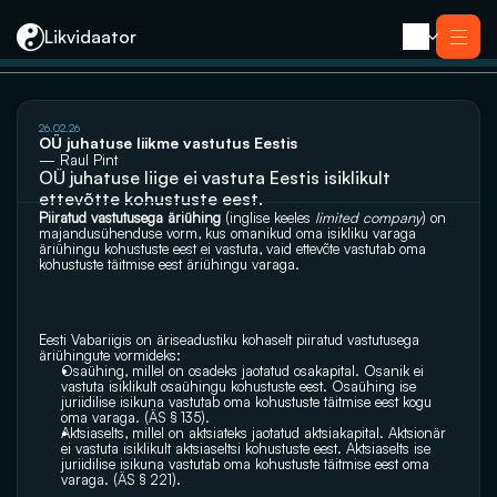
Likvidaator
26.02.26
Teenused
OÜ juhatuse liikme vastutus Eestis
Likvideerimine koos müügiga
— Raul Pint
Likvideerimine
OÜ juhatuse liige ei vastuta Eestis isiklikult 
Saneerimine
ettevõtte kohustuste eest.
Pankrotimenetlus
E-residendi ettevõtte sulgemine
Piiratud vastutusega äriühing
Kontakt
 (
inglise keeles
limited company
) on 
majandusühenduse
 vorm, kus omanikud oma isikliku varaga 
äriühingu kohustuste eest ei vastuta, vaid 
ettevõte
 vastutab oma 
kohustuste täitmise eest äriühingu varaga.
Eesti Vabariigis on 
äriseadustiku
 kohaselt piiratud vastutusega 
äriühingute
 vormideks:
Osaühing
, millel on osadeks jaotatud 
osakapital
. Osanik ei 
vastuta isiklikult osaühingu kohustuste eest. Osaühing ise 
juriidilise isikuna
 vastutab oma kohustuste täitmise eest kogu 
oma varaga. (ÄS § 135).
Aktsiaselts
, millel on 
aktsiateks
 jaotatud aktsiakapital. Aktsionär 
ei vastuta isiklikult aktsiaseltsi kohustuste eest. Aktsiaselts ise 
juriidilise isikuna vastutab oma kohustuste täitmise eest oma 
varaga. (ÄS § 221).