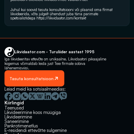
Juhul kui soovid tasuta konsultatsiooni või plaanid oma firmat 
likvideerida, võta julgelt ühendust juba täna parimate 
spetsialistidega 
https://likvidaator.com/kontakt
Likvidaator.com - Turuliider aastast 1995
Iga likvideeritav ettevõte on unikaalne. Likvidaatori pikaajaline 
kogemus võimaldab leida just Teie firmale sobiva 
lähenemisviisi.
Tasuta konsultatsioon
Leiad meid ka sotsiaalmeedias:
Kiirlingid
Teenused
Likvideerimine koos müügiga
Likvideerimine
Saneerimine
Pankrotimenetlus
E-residendi ettevõtte sulgemine