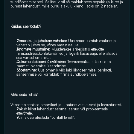
sundlõpetamise teel. Sellisel viisil võimaldab teenusepakkuja kiiret ja 
puhast lahendust, mille puhu ajakulu kliendi jaoks on 2 nädalat. 
Kuidas see töötab?
Omaniku ja juhatuse vahetus:
 Uus omanik ostab osaluse ja 
vahetab juhatuse, võttes vastutuse üle.
Andmete muutmine:
 Muudetakse äriregistris ettevõtte 
nimi,aadress,kontakandmed ja tegelik kasusaaja, et eraldada 
see vanast omanikust.
Dokumentatsiooni ülevõtmine: 
Teenusepakkuja korraldab 
raamatupidamise üleandmise.
Lõpetamine:
 Uus omanik viib läbi likvideerimise, pankroti, 
saneerimise või korraldab firma sundlõpetamise. 
Miks seda teha? 
Vabastab senised omanikud ja juhatuse vastutusest ja kohustustest.
Pakub kiiret lahendust seisma jäänud või probleemsele 
ettevõttele.
Võimaldab alustada "puhtalt lehelt". 