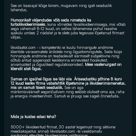
See on kaasajal kõige kiirem, mugavam ning igati seaduslik 
lahendus.
Humoorikalt väljendudes võib seda nimetada ka 
turbolikvideerimiseks
, kuna võrreldes tavalikvideerimisega, mis võtab 
aega vähemalt 8-12 kuud, on sellise lähenemise puhul reaalne 
ajakulu umbes 2 nädalat ja te olete juba tegevuse lõpetanud firmast 
väljas.
likvidaator.com
 - i kompetentsi ei kuulu hinnangute andmine 
klientide varasematele ärilistele ning õigustoimingutele. Seda tüüpi 
hinnangute andmine on teadaolevalt äärmiselt subjektiivne ning 
sõltub antud ajaperioodi keskkonna erinevatest hoiakutest, 
arvamustest ja õiguslikest regulatsioonidest.
 Meie vaatenurgast on 
kliendil alati õigus.
Samas on igaühel õigus ise läbi viia  Äriseadustiku põhine 8 kuni 
12 kuud kestev firma vabatahtlik lõpetamine ja likvideerimismenetus, 
mis on samuti täiesti seaduslik. 
See on aga 
märkimisväärselt aeganõudvam ning eeldab oluliselt oma aja, raha 
ja energia investeerimist. Samuti ei pruugi see sageli õnnestuda.
Mida ja kuidas edasi teha?
5000+ likvideeritud firmat, 30 aastat kogemust ning aktiivne 
meediakajastus annab 
likvidaator.com
 -le vaieldamatu 
positsiooni ettevõtete likvideerimise valdkonnas.