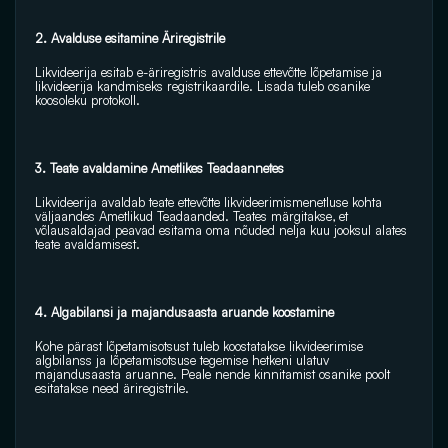
2. Avalduse esitamine Äriregistrile 
Likvideerija esitab e-äriregistris avalduse ettevõtte lõpetamise ja 
likvideerija kandmiseks registrikaardile. Lisada tuleb osanike 
koosoleku protokoll. 
3. Teate avaldamine Ametlikes Teadaannetes
Likvideerija avaldab teate ettevõtte likvideerimismenetluse kohta 
väljaandes Ametlikud Teadaanded. Teates märgitakse, et 
võlausaldajad peavad esitama oma nõuded nelja kuu jooksul alates 
teate avaldamisest. 
4. Algabilansi ja majandusaasta aruande koostamine 
Kohe pärast lõpetamisotsust tuleb koostatakse likvideerimise 
algbilanss ja lõpetamisotsuse tegemise hetkeni ulatuv 
majandusaasta aruanne. Peale nende kinnitamist osanike poolt 
esitatakse need äriregistrile.