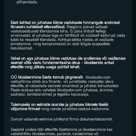
põhjendada.
Eesti kohtud on juhatuse liikme vastutusele hinnangute andmisel  
tänaseni suhteliselt ettevaatlikud.
 Reeglina jäävad sellised 
vastutuseotsused tõendamise taha. Ei piisa lihtsalt kellegi 
arvamusest, et juhatuse liige on tahtlikult või süüliselt käitunud, seda 
tuleb ka reaalselt tõendada. Kohtupraktika näitab, et vaidluste 
ennetamine  ning kompromissid on alati kõigile osapooltele 
kasulikumad.
Vahel on aga juhatuse liikme vastutuse üle arutlemise või vaidlemise 
asemel võtta vastu fundamentaalne otsus - likvideerida antud 
ettevõtte ning jätkata uuega puhtalt lehelt. 
OÜ likvideerimine Eestis toimub järgnevalt: 
likvidaator.com
valdusfirma ostab ära finants- või juriidilistes raskustes oleva 
ettevõtte, et vabastada senised omanikud ja juhatus kohustustest. 
Peale osaluse ostu vahetab 
likvidaator.com
 juhatuse, ärinime, 
aadressi, kontakandmed ja tegeliku kasusaaja. 
Tulemuseks on eelmiste osanike ja juhatuse liikmete täielik 
väljumine firmast 
ning nende juriidilise seotuse kadumine.
Samuti vabaneb eelmine juhtkond firma dokumentatsioonist.
Seejärel viiakse läbi ettevõtte lõpetamine ja likvideerimine kas 
vabatahtliku likvideerimise, pankroti, saneerimise või 