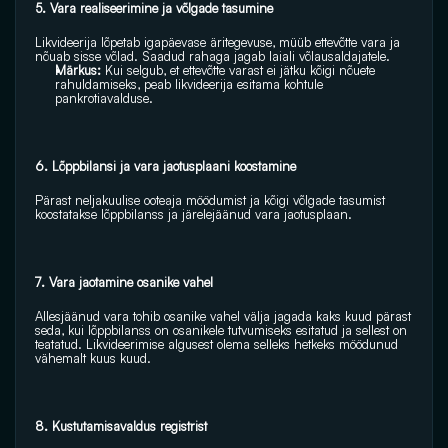
5. Vara realiseerimine ja võlgade tasumine 
Likvideerija lõpetab igapäevase äritegevuse, müüb ettevõtte vara ja 
nõuab sisse võlad. Saadud rahaga jagab laiali võlausaldajatele. 
Märkus: 
Kui selgub, et ettevõtte varast ei jätku kõigi nõuete 
rahuldamiseks, peab likvideerija esitama kohtule 
pankrotiavalduse. 
6. Lõppbilansi ja vara jaotusplaani koostamine 
Pärast neljakuulise ooteaja möödumist ja kõigi võlgade tasumist 
koostatakse lõppbilanss ja järelejäänud vara jaotusplaan. 
7. Vara jaotamine osanike vahel 
Allesjäänud vara tohib osanike vahel välja jagada kaks kuud pärast 
seda, kui lõppbilanss on osanikele tutvumiseks esitatud ja sellest on 
teatatud. Likvideerimise algusest olema selleks hetkeks möödunud 
vähemalt kuus kuud. 
8. Kustutamisavaldus registrist 