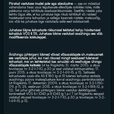
Piiratud vastutuse mudel pole aga absoluutne 
– see on mõeldud 
vähendama heas usus tegutsevate ettevõtjate isiklikke riske, mitte 
pakkuma varju tahtlikule seaduserikkumisele. Seetõttu näebki juba 
kehtiv õigus ette, et kui juhatuse liige rikub tahtlikult või raskest 
hooletusest oma kohustusi ja sellega kaasneb näiteks maksuvõlg, 
siis võib ka juhatuse liige vastutada selle eest solidaarselt.
Juhatuse liikme kohustuste rikkumisel tekitatud kahju hüvitamisel 
kohaldub VÕS § 115. Juhatuse liikme vastutust osaühingu ees võib 
modifitseerida kokkuleppel.
Äriühingu juhtorgani liikmed võivad võlausaldajate sh.maksuameti 
ees vastutada juhul, kui nad rikuvad mingit seadusest tulenevat 
kohustust, mis on kehtestatud kas ainuüksi või sealhulgas ühingu 
võlausaldajate kaitseks 
(vt ka Riigikohtu 31. märtsi 2010. a otsus 
tsiviilasjas nr 3-2-1-7-10, p 30 ja seal viidatud kohtupraktika; 17. 
juuni 2015. a otsus tsiviilasjas nr 3-2-1-69-15, p 11). Selliseks 
kohustuseks saab olla ÄS § 180 lg-st 51 tulenev kohustus esitada 
osaühingu püsiva maksejõuetuse korral osaühingu pankrotiavaldus 
(vt Riigikohtu 17. detsembri 2009. a otsus tsiviilasjas nr 3-2-1-150-
09, p 11; 25. veebruari 2013. a otsus tsiviilasjas nr 3-2-1-188-12, p 
12). Sel juhul põhineb juhtorgani liikme vastutus deliktiõigusel, 
konkreetselt VÕS §-l 1043 ja § 1045 lg 1 p-l 7 (vt Riigikohtu eespool 
viidatud otsused tsiviilasjas nr 3-2-1-7-10, p 30 ja tsiviilasjas nr 3-2-
1-69-15, p 11).