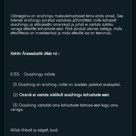
Üldreeglina on äriühingu maksukohustused tema enda omad. See 
tuleneb äriühingu piiratud vastutuse põhimõttest, mille kohaselt 
osaühingu ja aktsiaseltsi omanikud ja juhid ei vastuta isikliku 
varaga ettevõtte kohustuste eest. Risk piirdub üksnes sellega, mida 
ettevõttesse on investeeritud ja mida ettevõte ise on teeninud.
Kehtiv Äriseadustik ütleb nii :
§ 135.   Osaühingu mõiste
  (1) Osaühing on äriühing, millel on osadeks jaotatud osakapital.
  (2)
 Osanik ei vastuta isiklikult osaühingu kohustuste eest.
  (3) Osaühing vastutab oma kohustuste täitmise eest kogu oma 
varaga.
Kõlab lihtsalt ja selgelt, kuid: