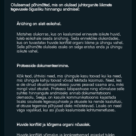
Olulisemad põhimõtted, mis on olulised juhtorganite liikmete 
tegevusele õigusliku hinnangu andmisel:
Äriühing on alati esikohal.
Mistahes olukorras, kus on kaalumisel erinevate isikute huvid, 
tuleb esikohale seada äriühing. Seda ennekõike olukordades, 
kus on tuvastatav huvide konflikt organi liikme ja ühingu vahel. 
Selle põhimõtte oluliseks osaks on selge eristus enda ja ühingu 
isikute vahel.
Protsesside dokumenteerimine.
Kõik teod, ühtviisi need, mis ühingule kasu toovad kui ka need, 
mis ühingule kahju toovad võivad tekitada küsimusi. Need, kes 
ei ole olnud otsustamisprotsessi juures peavad saama aru, miks 
mingil viisil otsutati. Protsessi läbipaistvuse ning võimaluse selle 
suhtes hinnangute andmiseks annab dokumentatsiooni 
olemasolu. Seega, on kasulik kommunikatsioonis kajastada 
lisaks sisulisele tegevusjuhisele ja otsusele ka nende kaalutlusi, 
et otsuse tegemise põhjused oleks mõistetavad. Lisaks on need 
väga vajalikud, kui asi jõuab kaalumisele kohtumenetluses.
Huvide konflikt ja kõrgema organi nõusolek.
Huvide konflikti võimalus ja konkreetsemad asjaolud tuleks 