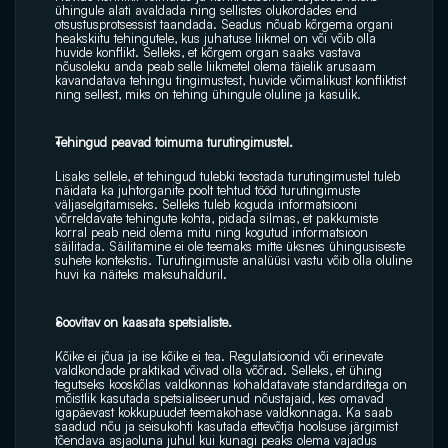
ühingule alati avaldada ning sellistes olukordades end 
otsustusprotsessist taandada. Seadus nõuab kõrgema organi 
heakskiitu tehingutele, kus juhatuse liikmel on või võib olla 
huvide konflikt. Selleks, et kõrgem organ saaks vastava 
nõusoleku anda peab selle liikmetel olema täielik arusaam 
kavandatava tehingu tingimustest, huvide võimalikust konfliktist 
ning sellest, miks on tehing ühingule oluline ja kasulik.
Tehingud peavad toimuma turutingimustel.
Lisaks sellele, et tehingud tulebki teostada turutingimustel tuleb 
näidata ka juhtorganite poolt tehtud tööd turutingimuste 
väljaselgitamiseks. Selleks tuleb koguda informatsiooni 
võrreldavate tehingute kohta, pidada silmas, et pakkumiste 
korral peab neid olema mitu ning kogutud informatsioon 
säilitada. Säilitamine ei ole teemaks mitte üksnes ühingusiseste 
suhete kontekstis. Turutingimuste analüüsi vastu võib olla oluline 
huvi ka näiteks maksuhalduril.
Soovitav on kaasata spetsialiste.
Kõike ei jõua ja ise kõike ei tea. Regulatsioonid või erinevate 
valdkondade praktikad võivad olla võõrad. Selleks, et ühing 
tegutseks kooskõlas valdkonnas kohaldatavate standarditega on 
mõistlik kasutada spetsialiseerunud nõustajaid, kes omavad 
igapäevast kokkupuudet teemakohase valdkonnaga. Ka saab 
saadud nõu ja seisukohti kasutada ettevõtja hoolsuse järgimist 
tõendava asjaoluna juhul kui kunagi peaks olema vajadus 