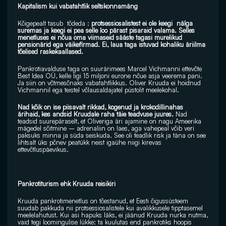
Kapitalism kui vabatahtlik seltskonnamäng
Kõigepealt tasub  tõdeda : 
protsessiosalistest ei ole keegi  nälga 
suremas ja keegi ei pea selle loo pärast pisaraid valama. Selles 
menetluses ei nõua oma viimaseid sääste tagasi murelikud 
pensionärid ega väikefirmad. Ei, laua taga istuvad kohaliku äriilma 
tõelised raskekaallased.
Pankrotiavalduse taga on suurärimees Marcel Vichmanni ettevõte 
Best Idea OÜ, kelle ligi 15 miljoni eurone nõue asja veerema pani. 
Ja siin on võtmesõnaks vabatahtlikkus. Oliver Kruuda ei hoidnud 
Vichmannil ega teistel võlausaldajatel püstolit meelekohal. 
Nad kõik on ise piisavalt rikkad, kogenud ja krokodillinahas  
ärihaid, kes andsid Kruudale raha täie teadvuse juures.
 Nad 
teadsid suurepäraselt, et Oliveriga äri ajamine on nagu Ameerika 
mägedel sõitmine – adrenaliin on laes, aga vahepeal võib veri 
paksuks minna ja süda seiskuda. See oli teadlik risk ja täna on see 
lihtsalt üks põnev peatükk neist igaühe niigi kirevas  
ettevõtluspäevikus.
Pankrotiturism ehk Kruuda reisikiri
Kruuda pankrotimenetlus on tõestanud, et Eesti õigussüsteem 
suudab pakkuda nii protsessiosalistele kui avalikkusele tipptasemel 
meelelahutust. Kui asi hapuks läks, ei jäänud Kruuda nurka nutma, 
vaid tegi loomingulise lükke: ta kuulutas end pankrotiks hoopis 