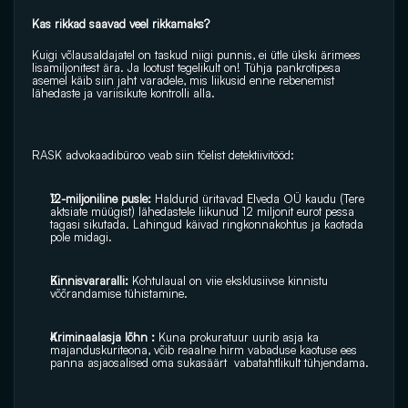
Kas rikkad saavad veel rikkamaks?
Kuigi võlausaldajatel on taskud niigi punnis, ei ütle ükski ärimees 
lisamiljonitest ära. Ja lootust tegelikult on! Tühja pankrotipesa 
asemel käib siin jaht varadele, mis liikusid enne rebenemist  
lähedaste ja variisikute kontrolli alla.
RASK advokaadibüroo
 veab siin tõelist detektiivitööd:
12-miljoniline pusle: 
Haldurid üritavad Elveda OÜ kaudu (Tere 
aktsiate müügist) lähedastele liikunud 12 miljonit eurot pessa 
tagasi sikutada. Lahingud käivad ringkonnakohtus ja kaotada 
pole midagi.
Kinnisvararalli:
 Kohtulaual on viie eksklusiivse kinnistu 
võõrandamise tühistamine.
Kriminaalasja lõhn :
 Kuna prokuratuur uurib asja ka 
majanduskuriteona, võib reaalne hirm vabaduse kaotuse ees 
panna asjaosalised oma sukasäärt  vabatahtlikult tühjendama.