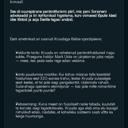
Iirimaal! 
See oli suurepärane pankrotiturismi pärl, mis pani Soraineni 
advokaadid ja Iiri kohtunikud higistama, kuni viimased lõpuks käed 
üles tõstsid ja asja Eestile tagasi andsid.
Eesti ametnikud on saanud Kruudaga tõelise spordipäeva:
Haldurite tants: Kruuda on vahetanud pankrotihaldureid nagu 
sokke. Praegune haldur Mark Uska on järjekorras juba neljas 
– mees, kes peab seda rege edasi vedama.
Konto puudumise müstika: Kui kohus määras talle koostööst 
hoidumise eest 320-eurose trahvi, teatas Kruuda sulaselges 
eesti keeles, et tal pole isegi pangakontot, rääkimata rahast. 
Sularahaga opereeriv eksmiljonär – kas pole mitte romantiline 
tagasitulek juurte juurde?
Peitusemäng: Kuna meest on füüsiliselt raske tabada, kuulutati 
ta korraks isegi tagaotsitavaks. Kruuda aga elab oma elu kusagil 
rahulikult edasi, näidates, et kohalikku süsteemi saab võtta ka 
kerge huumoriga.