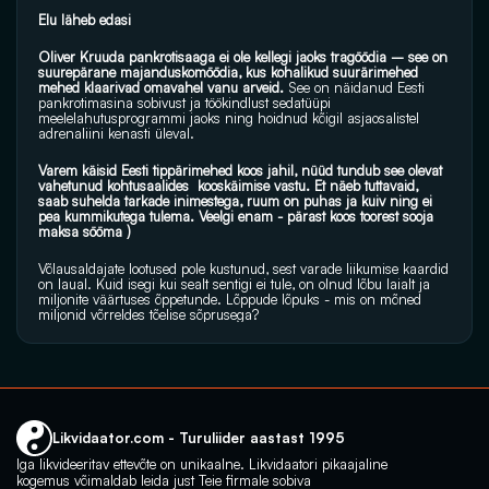
Elu läheb edasi
Oliver Kruuda pankrotisaaga ei ole kellegi jaoks tragöödia – see on 
suurepärane majanduskomöödia, kus kohalikud suurärimehed 
mehed klaarivad omavahel vanu arveid.
 See on näidanud Eesti 
pankrotimasina sobivust ja töökindlust sedatüüpi 
meelelahutusprogrammi jaoks ning hoidnud kõigil asjaosalistel 
adrenaliini kenasti üleval.
Varem käisid Eesti tippärimehed koos jahil, nüüd tundub see olevat 
vahetunud kohtusaalides  kooskäimise vastu. Et näeb tuttavaid, 
saab suhelda tarkade inimestega, ruum on puhas ja kuiv ning ei 
pea kummikutega tulema. Veelgi enam - pärast koos toorest sooja 
maksa sööma )
Võlausaldajate lootused pole kustunud, sest varade liikumise kaardid 
on laual. Kuid isegi kui sealt sentigi ei tule, on olnud lõbu laialt ja  
miljonite väärtuses õppetunde. Lõppude lõpuks - mis on mõned 
miljonid võrreldes tõelise sõprusega?
Likvidaator.com - Turuliider aastast 1995
Iga likvideeritav ettevõte on unikaalne. Likvidaatori pikaajaline 
kogemus võimaldab leida just Teie firmale sobiva 