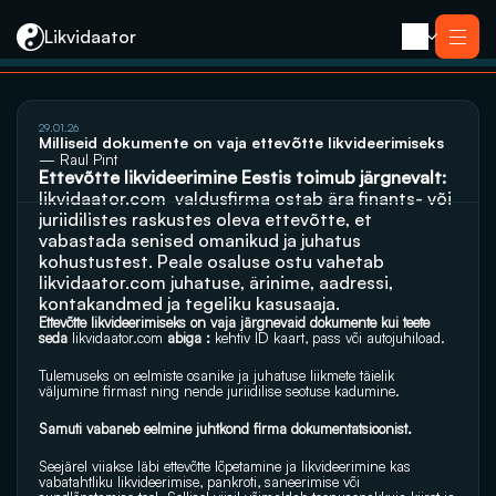
Likvidaator
29.01.26
Teenused
Milliseid dokumente on vaja ettevõtte likvideerimiseks
Likvideerimine koos müügiga
— Raul Pint
Likvideerimine
Ettevõtte likvideerimine Eestis toimub järgnevalt: 
Saneerimine
likvidaator.com
  valdusfirma ostab ära finants- või 
Pankrotimenetlus
E-residendi ettevõtte sulgemine
juriidilistes raskustes oleva ettevõtte, et 
Kontakt
vabastada senised omanikud ja juhatus 
kohustustest. Peale osaluse ostu vahetab 
likvidaator.com
 juhatuse, ärinime, aadressi, 
kontakandmed ja tegeliku kasusaaja. 
Ettevõtte likvideerimiseks on vaja järgnevaid dokumente kui teete 
seda 
likvidaator.com
 abiga :
 kehtiv ID kaart, pass või autojuhiload.
Tulemuseks on eelmiste osanike ja juhatuse liikmete täielik 
väljumine firmast ning nende juriidilise seotuse kadumine.
Samuti vabaneb eelmine juhtkond firma dokumentatsioonist.
Seejärel viiakse läbi ettevõtte lõpetamine ja likvideerimine kas 
vabatahtliku likvideerimise, pankroti, saneerimise või 