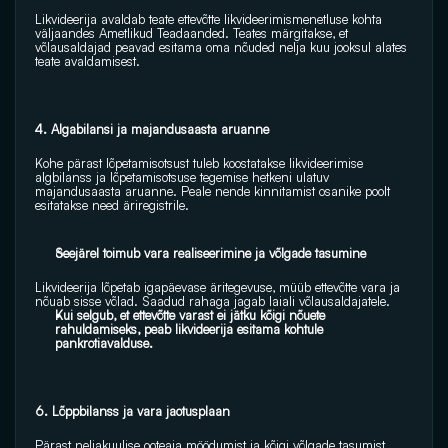
Likvideerija avaldab teate ettevõtte likvideerimismenetluse kohta 
väljaandes Ametlikud Teadaanded. Teates märgitakse, et 
võlausaldajad peavad esitama oma nõuded nelja kuu jooksul alates 
teate avaldamisest. 
4. Algabilansi ja majandusaasta aruanne
Kohe pärast lõpetamisotsust tuleb koostatakse likvideerimise 
algbilanss ja lõpetamisotsuse tegemise hetkeni ulatuv 
majandusaasta aruanne. Peale nende kinnitamist osanike poolt 
esitatakse need äriregistrile.
Seejärel toimub vara realiseerimine ja võlgade tasumine 
Likvideerija lõpetab igapäevase äritegevuse, müüb ettevõtte vara ja 
nõuab sisse võlad. Saadud rahaga jagab laiali võlausaldajatele.
Kui selgub, et ettevõtte varast ei jätku kõigi nõuete 
rahuldamiseks, peab likvideerija esitama kohtule 
pankrotiavalduse. 
6. Lõppbilanss ja vara jaotusplaan 
Pärast neljakuulise ooteaja möödumist ja kõigi võlgade tasumist 