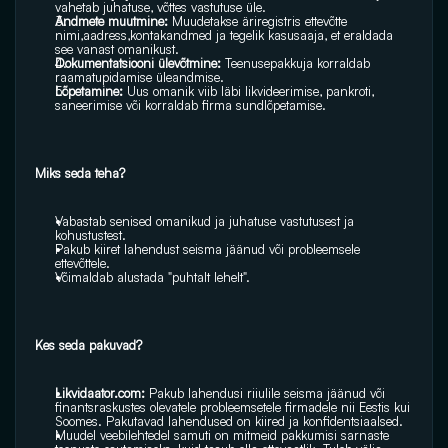
vahetab juhatuse, võttes vastutuse üle.
Andmete muutmine:
 Muudetakse äriregistris ettevõtte 
nimi,aadress,kontakandmed ja tegelik kasusaaja, et eraldada 
see vanast omanikust.
Dokumentatsiooni ülevõtmine: 
Teenusepakkuja korraldab 
raamatupidamise üleandmise.
Lõpetamine:
 Uus omanik viib läbi likvideerimise, pankroti, 
saneerimise või korraldab firma sundlõpetamise. 
Miks seda teha? 
Vabastab senised omanikud ja juhatuse vastutusest ja 
kohustustest.
Pakub kiiret lahendust seisma jäänud või probleemsele 
ettevõttele.
Võimaldab alustada "puhtalt lehelt". 
Kes seda pakuvad? 
Likvidaator.com:
 Pakub lahendusi riiulile seisma jäänud või 
finantsraskustes olevatele probleemsetele firmadele nii Eestis kui 
Soomes. Pakutavad lahendused on kiired ja konfidentsiaalsed.
Muudel veebilehtedel samuti on mitmeid pakkumisi sarnaste 