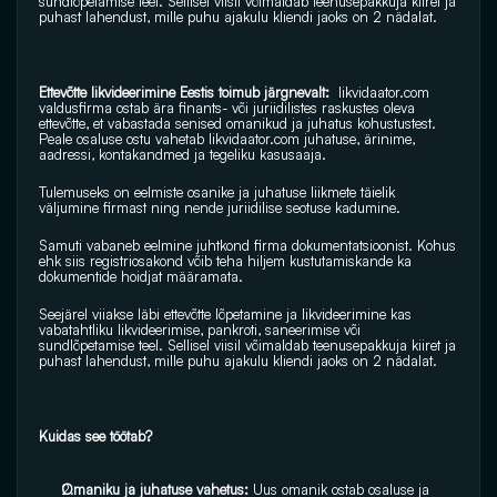
sundlõpetamise teel. Sellisel viisil võimaldab teenusepakkuja kiiret ja 
puhast lahendust, mille puhu ajakulu kliendi jaoks on 2 nädalat. 
Ettevõtte likvideerimine Eestis toimub järgnevalt: 
likvidaator.com
valdusfirma ostab ära finants- või juriidilistes raskustes oleva 
ettevõtte, et vabastada senised omanikud ja juhatus kohustustest. 
Peale osaluse ostu vahetab 
likvidaator.com
 juhatuse, ärinime, 
aadressi, kontakandmed ja tegeliku kasusaaja. 
Tulemuseks on eelmiste osanike ja juhatuse liikmete täielik 
väljumine firmast ning nende juriidilise seotuse kadumine.
Samuti vabaneb eelmine juhtkond firma dokumentatsioonist. Kohus 
ehk siis registriosakond võib teha hiljem kustutamiskande ka 
dokumentide hoidjat määramata.
Seejärel viiakse läbi ettevõtte lõpetamine ja likvideerimine kas 
vabatahtliku likvideerimise, pankroti, saneerimise või 
sundlõpetamise teel. Sellisel viisil võimaldab teenusepakkuja kiiret ja 
puhast lahendust, mille puhu ajakulu kliendi jaoks on 2 nädalat. 
Kuidas see töötab?
Omaniku ja juhatuse vahetus:
 Uus omanik ostab osaluse ja 