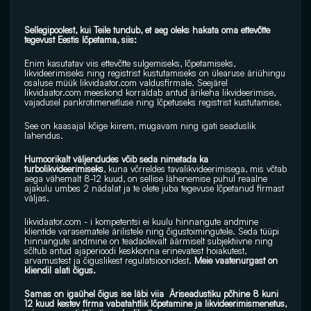
Sellegipoolest, kui Teile tundub, et aeg oleks hakata oma ettevõtte 
tegevust Eestis lõpetama, siis:
Enim kasutatav viis ettevõtte sulgemiseks, lõpetamiseks, 
likvideerimiseks ning registrist kustutamiseks on ülearuse äriühingu 
osaluse müük 
likvidaator.com
 valdusfirmale. Seejärel 
likvidaator.com
 meeskond korraldab antud ärikeha likvideerimise, 
vajadusel pankrotimenetluse ning lõpetuseks registrist kustutamise.
See on kaasajal kõige kiirem, mugavam ning igati seaduslik 
lahendus.
Humoorikalt väljendudes võib seda nimetada ka 
turbolikvideerimiseks
, kuna võrreldes tavalikvideerimisega, mis võtab 
aega vähemalt 8-12 kuud, on sellise lähenemise puhul reaalne 
ajakulu umbes 2 nädalat ja te olete juba tegevuse lõpetanud firmast 
väljas.
likvidaator.com
 - i kompetentsi ei kuulu hinnangute andmine 
klientide varasematele ärilistele ning õigustoimingutele. Seda tüüpi 
hinnangute andmine on teadaolevalt äärmiselt subjektiivne ning 
sõltub antud ajaperioodi keskkonna erinevatest hoiakutest, 
arvamustest ja õiguslikest regulatsioonidest.
 Meie vaatenurgast on 
kliendil alati õigus.
Samas on igaühel õigus ise läbi viia  Äriseadustiku põhine 8 kuni 
12 kuud kestev firma vabatahtlik lõpetamine ja likvideerimismenetus, 