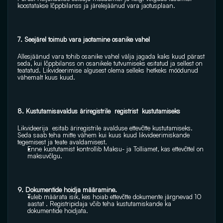
koostatakse lõppbilanss ja järelejäänud vara jaotusplaan. 
7. Seejärel toimub vara jaotamine osanike vahel 
Allesjäänud vara tohib osanike vahel välja jagada kaks kuud pärast 
seda, kui lõppbilanss on osanikele tutvumiseks esitatud ja sellest on 
teatatud. Likvideerimise algusest olema selleks hetkeks möödunud 
vähemalt kuus kuud. 
8. Kustutamisavaldus äriregistrile  registrist  kustutamiseks
Likvideerija  esitab äriregistrile avalduse ettevõtte kustutamiseks. 
Seda saab teha mitte vähem kui kuus kuud likvideerimiskande 
tegemisest ja teate avaldamisest. 
Enne kustutamist kontrollib Maksu- ja Tolliamet, kas ettevõttel on 
maksuvõlgu.
9. Dokumentide hoidja määramine.
Tuleb määrata isik, kes hoiab ettevõtte dokumente järgnevad 10 
aastat . Registripidaja võib teha kustutamiskande ka 
dokumentide hoidjata.