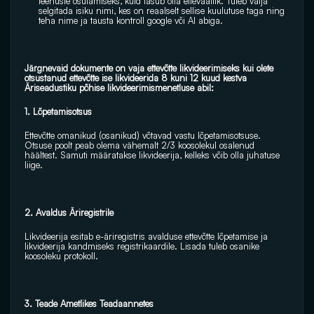
teenuste osutamiseks, kuid tasub olla ettevaatlik. Tuleb välja 
selgitada isiku nimi, kes on reaalselt sellise kuulutuse taga ning  
teha nime ja tausta kontroll google või AI abiga.
Järgnevaid dokumente on vaja ettevõtte likvideerimiseks kui olete 
otsustanud ettevõtte ise likvideerida 8 kuni 12 kuud kestva 
Äriseadustiku põhise likvideerimismenetluse abil:
1. Lõpetamisotsus 
Ettevõtte omanikud (osanikud) võtavad vastu lõpetamisotsuse. 
Otsuse poolt peab olema vähemalt 2/3 koosolekul osalenud 
häältest. Samuti määratakse likvideerija, kelleks võib olla juhatuse 
liige. 
2. Avaldus Äriregistrile 
Likvideerija esitab e-äriregistris avalduse ettevõtte lõpetamise ja 
likvideerija kandmiseks registrikaardile. Lisada tuleb osanike 
koosoleku protokoll. 
3. Teade Ametlikes Teadaannetes