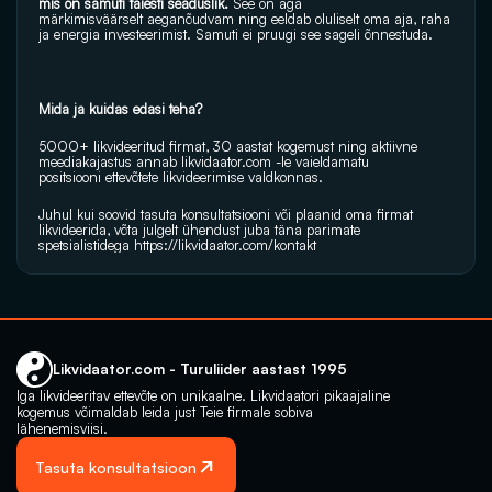
mis on samuti täiesti seaduslik. 
See on aga 
märkimisväärselt aeganõudvam ning eeldab oluliselt oma aja, raha 
ja energia investeerimist. Samuti ei pruugi see sageli õnnestuda.
Mida ja kuidas edasi teha?
5000+ likvideeritud firmat, 30 aastat kogemust ning aktiivne 
meediakajastus annab 
likvidaator.com
 -le vaieldamatu 
positsiooni ettevõtete likvideerimise valdkonnas.
Juhul kui soovid tasuta konsultatsiooni või plaanid oma firmat 
likvideerida, võta julgelt ühendust juba täna parimate 
spetsialistidega 
https://likvidaator.com/kontakt
Likvidaator.com - Turuliider aastast 1995
Iga likvideeritav ettevõte on unikaalne. Likvidaatori pikaajaline 
kogemus võimaldab leida just Teie firmale sobiva 
lähenemisviisi.
Tasuta konsultatsioon