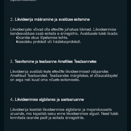
2.
 Likvideerija määramine ja avalduse esitamine 
Likvideerijaks võivad olla ettevõtte juhatuse liikmed. Likvideerimise 
kandeavalduse saab esitada e-äriregistris. Avaldusele tuleb lisada: 
Osanike otsus lõpetamise kohta.
Koosoleku protokoll või hääletusprotokoll. 
3.
 Teavitamine ja teadaanne Ametlikes Teadaannetes 
Likvideerija avaldab teate ettevõtte likvideerimisest väljaandes 
Ametlikud Teadaanded. Teadaandes märgitakse, et võlausaldajatel 
on aega neli kuud oma nõuete esitamiseks. 
4
. Likvideerimise algbilanss ja aastaaruanne 
Likvideerija koostab likvideerimise algbilansi ja majandusaasta 
aruande, mis kajastab seisu enne likvideerimise algust. Need tuleb 
kinnitada osanike poolt ja esitada äriregistrile. 