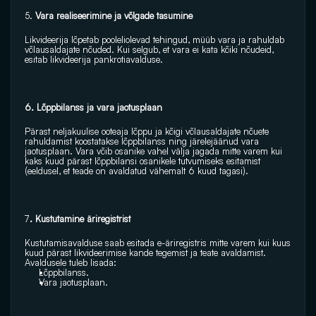
5. 
Vara realiseerimine ja võlgade tasumine 
Likvideerija lõpetab pooleliolevad tehingud, müüb vara ja rahuldab 
võlausaldajate nõuded. Kui selgub, et vara ei kata kõiki nõudeid, 
esitab likvideerija pankrotiavalduse. 
6. Lõppbilanss ja vara jaotusplaan 
Pärast neljakuulise ooteaja lõppu ja kõigi võlausaldajate nõuete 
rahuldamist koostatakse lõppbilanss ning järelejäänud vara 
jaotusplaan. Vara võib osanike vahel välja jagada mitte varem kui 
kaks kuud pärast lõppbilansi osanikele tutvumiseks esitamist 
(eeldusel, et teade on avaldatud vähemalt 6 kuud tagasi). 
7
. Kustutamine äriregistrist 
Kustutamisavalduse saab esitada e-äriregistris mitte varem kui kuus 
kuud pärast likvideerimise kande tegemist ja teate avaldamist. 
Avaldusele tuleb lisada: 
Lõppbilanss.
Vara jaotusplaan. 