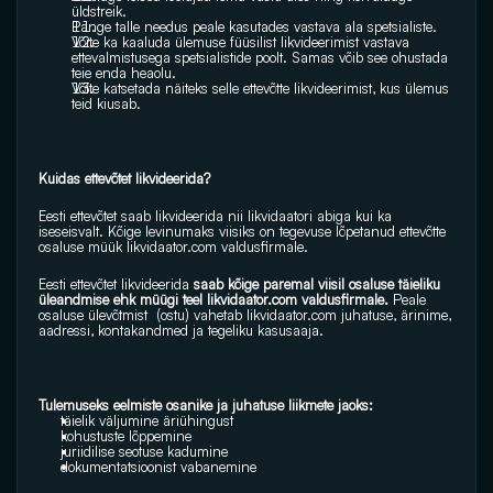
üldstreik.
Pange talle needus peale kasutades vastava ala spetsialiste. 
Võite ka kaaluda ülemuse füüsilist likvideerimist vastava 
ettevalmistusega spetsialistide poolt. Samas võib see ohustada 
teie enda heaolu. 
Võite katsetada näiteks selle ettevõtte likvideerimist, kus ülemus 
teid kiusab.
Kuidas ettevõtet likvideerida?
Eesti ettevõtet saab likvideerida nii likvidaatori abiga kui ka 
iseseisvalt. Kõige levinumaks viisiks on tegevuse lõpetanud ettevõtte 
osaluse müük 
likvidaator.com
 valdusfirmale. 
Eesti ettevõtet likvideerida 
saab kõige paremal viisil osaluse täieliku 
üleandmise ehk müügi teel 
likvidaator.com
 valdusfirmale.
 Peale 
osaluse ülevõtmist  (ostu) vahetab 
likvidaator.com
 juhatuse, ärinime, 
aadressi, kontakandmed ja tegeliku kasusaaja. 
Tulemuseks eelmiste osanike ja juhatuse liikmete jaoks:
täielik väljumine äriühingust
kohustuste lõppemine 
juriidilise seotuse kadumine
dokumentatsioonist vabanemine