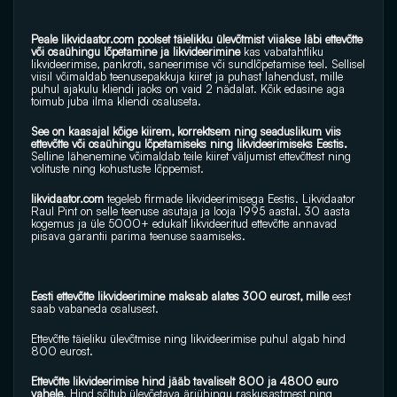
Peale 
likvidaator.com
 poolset täielikku ülevõtmist viiakse läbi ettevõtte 
või osaühingu lõpetamine ja likvideerimine
 kas vabatahtliku 
likvideerimise, pankroti, saneerimise või sundlõpetamise teel. Sellisel 
viisil võimaldab teenusepakkuja kiiret ja puhast lahendust, mille 
puhul ajakulu kliendi jaoks on vaid 2 nädalat. Kõik edasine aga 
toimub juba ilma kliendi osaluseta.
See on kaasajal kõige kiirem, korrektsem ning seaduslikum viis 
ettevõtte või osaühingu lõpetamiseks ning likvideerimiseks Eestis. 
Selline lähenemine võimaldab teile kiiret väljumist ettevõttest ning 
volituste ning kohustuste lõppemist.
likvidaator.com 
tegeleb firmade likvideerimisega Eestis. Likvidaator 
Raul Pint on selle teenuse asutaja ja looja 1995 aastal. 30 aasta 
kogemus ja üle 5000+ edukalt likvideeritud ettevõtte annavad 
piisava garantii parima teenuse saamiseks.
Eesti ettevõtte likvideerimine maksab alates 300 eurost, mille 
eest 
saab vabaneda osalusest.
Ettevõtte täieliku ülevõtmise ning likvideerimise puhul algab hind 
800 eurost.
Ettevõtte likvideerimise hind jääb tavaliselt 800 ja 4800 euro 
vahele
. Hind sõltub ülevõetava äriühingu raskusastmest ning 