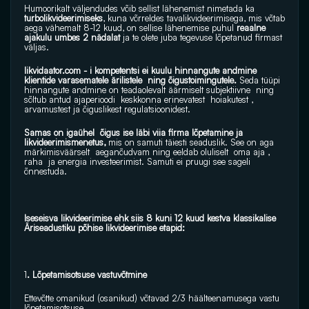
Humoorikalt väljendudes võib sellist lähenemist nimetada ka
turbolikvideerimiseks
, kuna võrreldes tavalikvideerimisega, mis võtab 
aega vähemalt 8-12 kuud, on sellise lähenemise puhul 
reaalne 
ajakulu umbes 2 nädalat
 ja te olete juba tegevuse lõpetanud firmast 
väljas.
likvidaator.com
 - i kompetentsi ei kuulu hinnangute andmine 
klientide varasematele ärilistele  ning õigustoimingutele. 
Seda tüüpi 
hinnangute andmine on teadaolevalt äärmiselt subjektiivne  ning 
sõltub antud ajaperioodi  keskkonna erinevatest  hoiakutest , 
arvamustest ja õiguslikest regulatsioonidest.
Samas on igaühel  õigus ise läbi viia firma lõpetamine ja  
likvideerimismenetus, 
mis on samuti täiesti seaduslik. See on aga 
märkimisväärselt  aeganõudvam ning eeldab oluliselt  oma aja , 
raha  ja energia investeerimist. Samuti ei pruugi see sageli 
õnnestuda.
Iseseisva likvideerimise ehk siis 8 kuni 12 kuud kestva klassikalise 
Äriseadustiku põhise likvideerimise etapid:
1
. Lõpetamisotsuse vastuvõtmine 
Ettevõtte omanikud (osanikud) võtavad 2/3 häälteenamusega vastu 
lõpetamisotsuse.