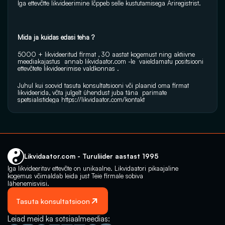
Iga ettevõtte likvideerimine lõppeb selle kustutamisega Äriregistrist.
Mida ja kuidas edasi teha ?
5000 + likvideeritud firmat , 30 aastat kogemust ning aktiivne 
meediakajastus  annab 
likvidaator.com
 -le  vaieldamatu positsiooni  
ettevõtete likvideerimise valdkonnas .
Juhul kui soovid tasuta konsultatsiooni või plaanid oma firmat 
likvideerida, võta julgelt ühendust juba täna  parimate 
spetsialistidega 
https://likvidaator.com/kontakt
Likvidaator.com - Turuliider aastast 1995
Iga likvideeritav ettevõte on unikaalne. Likvidaatori pikaajaline 
kogemus võimaldab leida just Teie firmale sobiva 
lähenemisviisi.
Tasuta konsultatsioon
Leiad meid ka sotsiaalmeedias: