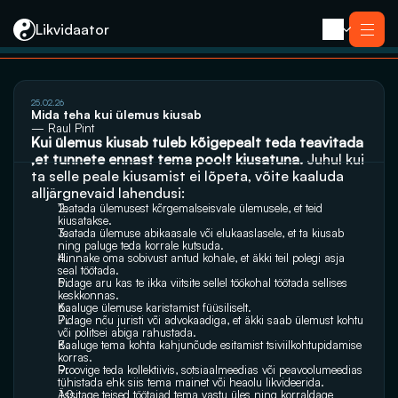
Likvidaator
25.02.26
Teenused
Mida teha kui ülemus kiusab
Likvideerimine koos müügiga
— Raul Pint
Likvideerimine
Kui ülemus kiusab tuleb kõigepealt teda teavitada 
Saneerimine
,et tunnete ennast tema poolt kiusatuna. 
Juhul kui 
Pankrotimenetlus
E-residendi ettevõtte sulgemine
ta selle peale kiusamist ei lõpeta, võite kaaluda 
Kontakt
alljärgnevaid lahendusi:
Teatada ülemusest kõrgemalseisvale ülemusele, et teid 
kiusatakse.
Teatada ülemuse abikaasale või elukaaslasele, et ta kiusab 
ning paluge teda korrale kutsuda.
Hinnake oma sobivust antud kohale, et äkki teil polegi asja 
seal töötada.
Pidage aru kas te ikka viitsite sellel töökohal töötada sellises 
keskkonnas.
Kaaluge ülemuse karistamist füüsiliselt.
Pidage nõu juristi või advokaadiga, et äkki saab ülemust kohtu 
või politsei abiga rahustada.
Kaaluge tema kohta kahjunõude esitamist tsiviilkohtupidamise 
korras.
Proovige teda kollektiivis, sotsiaalmeedias või peavoolumeedias 
tühistada ehk siis tema mainet või heaolu likvideerida.
Ässitage teised töötajad tema vastu üles ning korraldage 