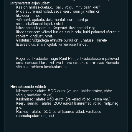
järgnevatest asjaoludest:
Kas on maksejõuetu,kui palju võlgu, mitu osanikku?
Mida suuremad võlad, seda keerulisem ja kallim on 
likvideerimine.
Töömaht, ajakulu, dokumentatsiooni maht ja 
seisund,võlausaldajad, riskid
Likvidaatori kogemus: Kogenud likvidaatorid nagu 
likvidaator.com
 võivad küsida turuhinda, kuid pakuvad võrratult 
rohkem kindlustunnet.
Vastutus: Võlgadega ettevõtte puhul on juhatuse liikmetel 
lisavastutus, mis mõjutab ka teenuse hinda. 
Kogenud likvidaator nagu Raul Pint ja 
likvidaator.com
 pakuvad 
oma teenuseid turul kehtiva hinna eest, kuid annavad kliendile 
võrratult rohkem kindlustunnet.
Hinnaklasside näited:
Lihtsamad : alates 800 eurot (vaikne likvideerimine, vähe 
võlgu, madalad riskid).
Keskmised: alates 950 eurot  (väikesed võlad, kassa vm.)
Keerulisemad : alates 1200 eurost (suuremad võlad, rmtp.neg. 
jne.)
Rasked : alates 1500 eurot (suured võlad, vaidlused, 
raamatupidamine jne.)