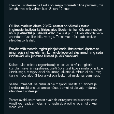
Ettevõtte likvideerimine Eestis on seega mitmeetapiline protsess, mis 
kestab tavaliselt vahemikus  8 kuni 12 kuud.
Oluline märkus: Alates 2023. aastast on võimalik teatud 
tingimustel taotleda ka lihtsustatud lõpetamist kui kõik osanikud on 
nõus ja ettevõttel puuduvad võlad.
 Sellisel puhul tuleb ettevõtte vara 
ühendada füüsilise isiku varaga. Täpsemat infot saab 
eesti.ee
ettevõtlusportaalist.
Ettevõte võib taotleda registripidajalt enda lihtsustatud lõpetamist 
ning registrist kustutamist, kui  ei ole tegevust alustanud ning seda 
kinnitavad kõik juhatuse liikmed ja kõik osanikud. 
Selleks tuleb esitada registripidajale taotlus ettevõtte registrist 
kustutamiseks äriregistriseaduse § 63 alusel koos nimetatud isikute 
kinnitusega, et tegevust ei ole kunagi alustatud, tehtud ei ole ühtegi 
kannet, koostatud ühtegi arvet ega laekunud mistahes summasid. 
Sellise lihtmenetluse puhul ei ole majandusaasta aruannete ja 
likvideerimisbilansi esitamise nõuet, samuti ei ole vaja määrata 
ettevõttele likvideerijat. 
Pärast avalduse esitamist avaldab Äriregister sellekohase teate 
Ametlikes Teadaannetes ning kustutab ettevõtte registrist 3 kuu 
möödudes.