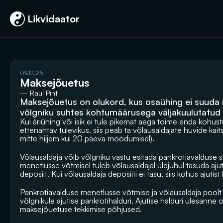
 Likvidaator
09.12.25
Maksejõuetus
— Raul Pint
Maksejõuetus on olukord, kus osaühing ei suuda 
võlgniku suhtes kohtumäärusega väljakuulutatud
Kui äriühing või isik ei tule pikemat aega toime enda kohust
ettenähtav tulevikus, siis peab ta võlausaldajate huvide kait
mitte hiljem kui 20 päeva möödumisel).
Võlausaldaja võib võlgniku vastu esitada pankrotiavalduse 
menetlusse võtmisel tuleb võlausaldajal üldjuhul tasuda ajuti
deposiit. Kui võlausaldaja deposiiti ei tasu, siis kohus ajutis
Pankrotiavalduse menetlusse võtmise ja võlausaldaja poolt 
võlgnikule ajutise pankrotihalduri. Ajutise halduri ülesanne o
maksejõuetuse tekkimise põhjused.