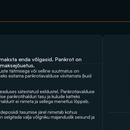
maksta enda võlgasid. Pankrot on 
 maksejõuetus.
uste täitmisega või selline suutmatus on 
seks esitama pankrotiavalduse viivitamata (kuid 
seaduses sätestatud eeldustel. Pankrotiavalduse 
se pankrotihalduri tasu ja kulude katteks 
t haldurit ei nimeta ja sellega menetlus lõppeb.
deposiidi tasumise järel nimetab kohus 
n selgitada välja võlgniku majanduslik seisund ja 