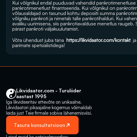
Kui võlgnikul endal puuduvad vahendid pankrotimenetluse läbi
pankrotimenetlust finantseerida. Kui võlgnikul on pankrotime
võlausaldajad on tasunud kohtu deposiiti summa pankrotimene
võlgniku pankroti ja nimetab talle pankrotihalduri. Kui vahen
avaliku uurimisena, siis pankrotiavalduse menetlus raugeb.
pärast pankroti väljakuulutamist.
Võta ühendust juba täna 
https://likvidaator.com/kontakt
 j
parimate spetsialistidega!
Likvidaator.com - Turuliider 
aastast 1995
Iga likvideeritav ettevõte on unikaalne. 
Likvidaatori pikaajaline kogemus võimaldab 
leida just Teie firmale sobiva lähenemisviisi.
Tasuta konsultatsioon
Leiad meid ka sotsiaalmeedias: