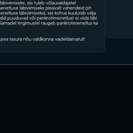
viimiseks, siis tuleb võlausaldajatel 
netluse läbiviimiseks piisavalt vahendeid (sh 
tluse läbiviimiseks), siis kohus kuulutab välja 
did puuduvad või pankrotimenetlust ei viida läbi 
 Samadel tingimustel raugeb pankrotimenetlus ka 
a pea tasuta nõu valdkonna vaideldamatult 