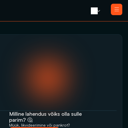
Avaleht 
Meist 
Teenused
Likvideerimine koos müügiga
Blogi 
Likvideerimine
Press 
Saneerimine
Kontakt
Pankrotimenetlus
E-residendi ettevõtte sulgemine
Milline lahendus võiks olla sulle 
parim? 🤔
Müük, likvideerimine‬‭ või pankrot?