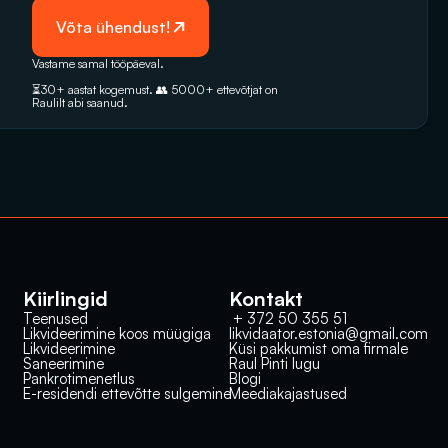
 Võta ühendust!
Vastame samal tööpäeval. 
⏳30+ aastat kogemust. 👥 5000+‭ ettevõtjat on 
Raulilt abi saanud.‬
Kiirlingid
Kontakt
Teenused
 + 372 50 355 51
Likvideerimine koos müügiga
likvidaator.estonia@gmail.com
Likvideerimine
Küsi pakkumist oma firmale
Saneerimine
Raul Pinti lugu
Pankrotimenetlus
Blogi
E-residendi ettevõtte sulgemine
Meediakajastused