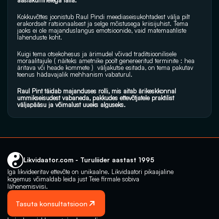
aastakümnetega täita.
Kokkuvõttes joonistub Raul Pindi meediaseisukohtadest välja pilt 
erakordselt ratsionaalsest ja selge mõistusega kriisijuhist. Tema 
jaoks ei ole majanduslangus emotsioonide, vaid matemaatiliste 
lahenduste koht. 
Kuigi tema otsekohesus ja ärimudel võivad traditsioonilisele 
moraalitajule ( näiteks ametnike poolt genereeritud terminite : hea 
äritava või heade kommete )  väljakutse esitada, on tema pakutav 
teenus hädavajalik mehhanism vabaturul. 
Raul Pint täidab majanduses rolli, mis aitab ärikeskkonnal 
ummikseisudest vabaneda, pakkudes ettevõtjatele praktilist 
väljapääsu ja võimalust uueks alguseks.
Likvidaator.com - Turuliider aastast 1995
Iga likvideeritav ettevõte on unikaalne. Likvidaatori pikaajaline 
kogemus võimaldab leida just Teie firmale sobiva 
lähenemisviisi.
Tasuta konsultatsioon