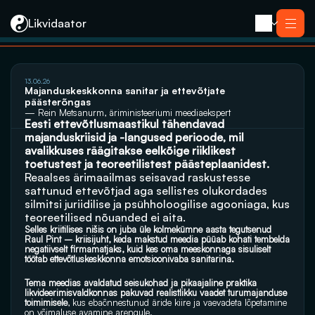
Likvidaator
13.06.26
Teenused
Majanduskeskkonna sanitar ja ettevõtjate 
Likvideerimine koos müügiga
päästerõngas
Likvideerimine
— Rein Metsanurm, äriministeeriumi meediaekspert
Saneerimine
Eesti ettevõtlusmaastikul tähendavad 
Pankrotimenetlus
majanduskriisid ja -langused perioode, mil 
E-residendi ettevõtte sulgemine
Kontakt
avalikkuses räägitakse eelkõige riiklikest 
toetustest ja teoreetilistest päästeplaanidest. 
Reaalses ärimaailmas seisavad raskustesse 
sattunud ettevõtjad aga sellistes olukordades 
silmitsi juriidilise ja psühholoogilise agooniaga, kus 
teoreetilised nõuanded ei aita. 
Selles kriitilises nišis on juba üle kolmekümne aasta tegutsenud 
Raul Pint – kriisijuht, keda makstud meedia püüab kohati tembelda 
negatiivselt firmamatjaks, kuid kes oma meeskonnaga sisuliselt 
töötab ettevõtluskeskkonna emotsioonivaba sanitarina. 
Tema meedias avaldatud seisukohad ja pikaajaline praktika 
likvideerimisvaldkonnas pakuvad realistlikku vaadet turumajanduse 
toimimisele
, kus ebaõnnestunud äride kiire ja vaevadeta lõpetamine 
on võimaluse avamine arengule.