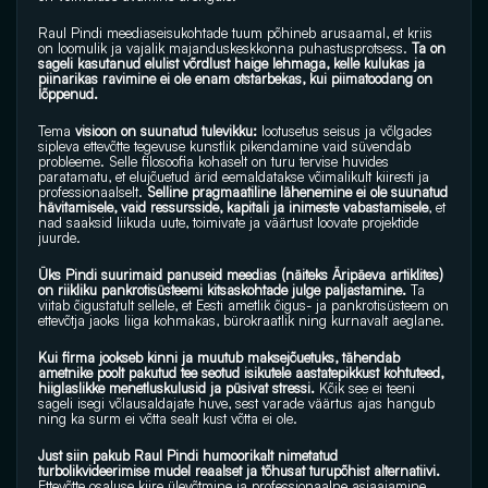
Raul Pindi meediaseisukohtade tuum põhineb arusaamal, et kriis 
on loomulik ja vajalik majanduskeskkonna puhastusprotsess. 
Ta on 
sageli kasutanud elulist võrdlust haige lehmaga, kelle kulukas ja 
piinarikas ravimine ei ole enam otstarbekas, kui piimatoodang on 
lõppenud. 
Tema 
visioon on suunatud tulevikku: 
lootusetus seisus ja võlgades 
sipleva ettevõtte tegevuse kunstlik pikendamine vaid süvendab 
probleeme. Selle filosoofia kohaselt on turu tervise huvides 
paratamatu, et elujõuetud ärid eemaldatakse võimalikult kiiresti ja 
professionaalselt. 
Selline pragmaatiline lähenemine ei ole suunatud 
hävitamisele, vaid ressursside, kapitali ja inimeste vabastamisele
, et 
nad saaksid liikuda uute, toimivate ja väärtust loovate projektide 
juurde.
Üks Pindi suurimaid panuseid meedias (näiteks Äripäeva artiklites) 
on riikliku pankrotisüsteemi kitsaskohtade julge paljastamine.
 Ta 
viitab õigustatult sellele, et Eesti ametlik õigus- ja pankrotisüsteem on 
ettevõtja jaoks liiga kohmakas, bürokraatlik ning kurnavalt aeglane. 
Kui firma jookseb kinni ja muutub maksejõuetuks, tähendab 
ametnike poolt pakutud tee seotud isikutele aastatepikkust kohtuteed, 
hiiglaslikke menetluskulusid ja püsivat stressi. 
Kõik see ei teeni 
sageli isegi võlausaldajate huve, sest varade väärtus ajas hangub 
ning ka surm ei võtta sealt kust võtta ei ole. 
Just siin pakub Raul Pindi humoorikalt nimetatud 
turbolikvideerimise mudel reaalset ja tõhusat turupõhist alternatiivi. 
Ettevõtte osaluse kiire ülevõtmine ja professionaalne asjaajamine 