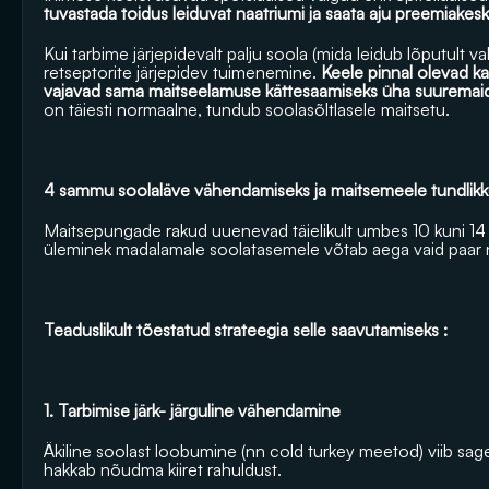
tuvastada toidus leiduvat naatriumi ja saata aju preemiakesk
Kui tarbime järjepidevalt palju soola (mida leidub lõputult va
retseptorite järjepidev tuimenemine.
 Keele pinnal olevad k
vajavad sama maitseelamuse kättesaamiseks üha suuremai
on täiesti normaalne, tundub soolasõltlasele maitsetu.
4 sammu soolaläve vähendamiseks ja maitsemeele tundlikk
Maitsepungade rakud uuenevad täielikult umbes 10 kuni 14 p
üleminek madalamale soolatasemele võtab aega vaid paar n
Teaduslikult tõestatud strateegia selle saavutamiseks :
1. Tarbimise järk- järguline vähendamine
Äkiline soolast loobumine (nn cold turkey meetod) viib sagel
hakkab nõudma kiiret rahuldust.