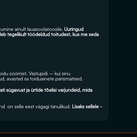
mine ainult lauasoolatoosile. 
Uuringud 
eb tegelikult töödeldud toitudest, kus me seda 
du söömist. Vastupidi – kui sinu 
d, avastad sa toiduainete pärismaitsed. 
 sügavust ja ürtide tõelisi varjundeid, mida 
  on selle eest vägagi tänulikud. 
Lisaks sellele - 