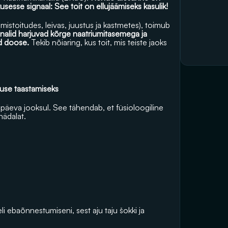
usesse signaal: See toit on ellujäämiseks kasulik!
lmistoitudes, leivas, juustus ja kastmetes), toimub 
analid harjuvad kõrge naatriumitasemega ja 
d doose.
 Tekib nõiaring, kus toit, mis teiste jaoks 
use taastamiseks
äeva jooksul. See tähendab, et füsioloogiline 
ädalat. 
i ebaõnnestumiseni, sest aju taju šokki ja 