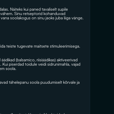
as. Näiteks kui paned tavaliselt supile 
gu vähem. Sinu retseptorid kohanduvad 
 vana soolakogus on sinu jaoks juba liiga vänge.
da teiste tugevate maitsete stimuleerimisega.
äädikad (balsamico, riisiäädikas) aktiveerivad 
Kui piserdad toidule veidi sidrunimahla, vajad 
em soola.
õmbavad tähelepanu soola puudumiselt kõrvale ja 