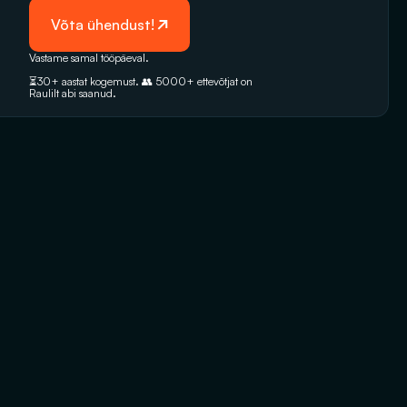
 Võta ühendust!
Vastame samal tööpäeval. 
⏳30+ aastat kogemust. 👥 5000+‭ ettevõtjat on 
Raulilt abi saanud.‬