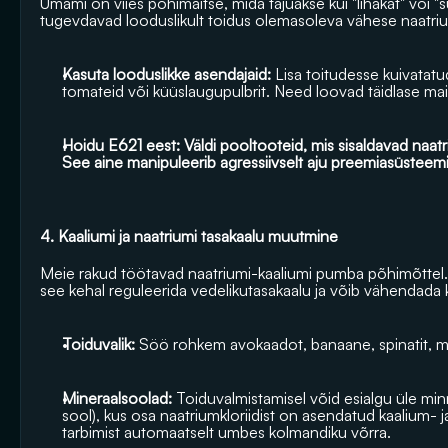
Umami on viies põhimaitse, mida tajuakse kui "lihakat" või "
tugevdavad looduslikult toidus olemasoleva vähese naatri
Kasuta looduslikke asendajaid: 
Lisa toitudesse kuivatatu
tomateid või küüslaugupulbrit. Need loovad täidlase mait
Hoidu E621 eest: Väldi pooltooteid, mis sisaldavad naatr
See aine manipuleerib agressiivselt aju preemiasüsteemi
4. Kaaliumi ja naatriumi tasakaalu muutmine
Meie rakud töötavad naatriumi-kaaliumi pumba põhimõttel. 
see kehal reguleerida vedelikutasakaalu ja võib vähendada k
Toiduvalik: 
Söö rohkem avokaadot, banaane, spinatit, ma
Mineraalsoolad: 
Toiduvalmistamisel võid esialgu üle mi
sool), kus osa naatriumkloriidist on asendatud kaalium-
tarbimist automaatselt umbes kolmandiku võrra.