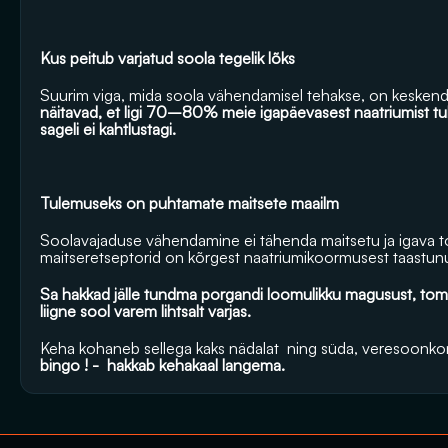
Kus peitub varjatud soola tegelik lõks
Suurim viga, mida soola vähendamisel tehakse, on keskendu
näitavad, et ligi 70–80% meie igapäevasest naatriumist tul
sageli ei kahtlustagi.
Tulemuseks on puhtamate maitsete maailm
Soolavajaduse vähendamine ei tähenda maitsetu ja igava toi
maitseretseptorid on kõrgest naatriumikoormusest taastunu
Sa hakkad jälle tundma porgandi loomulikku magusust, tomati
liigne sool varem lihtsalt varjas.
Keha kohaneb sellega kaks nädalat  ning süda, veresoonkond
bingo ! -  hakkab kehakaal langema.