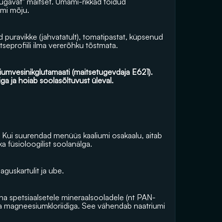
sügavat" maitset. Umami-rikkad toidud 
umi mõju.
d puravikke (jahvatatult), tomatipastat, küpsenud 
seprofiili ilma vererõhku tõstmata.
iumvesinikglutamaati (maitsetugevdaja E621). 
ga ja hoiab soolasõltuvust üleval.
Kui suurendad menüüs kaaliumi osakaalu, aitab 
a füsioloogilist soolanälga.
guskartulit ja ube.
nna spetsiaalsetele mineraalsooladele (nt PAN-
 ja magneesiumkloriidiga. See vähendab naatriumi 