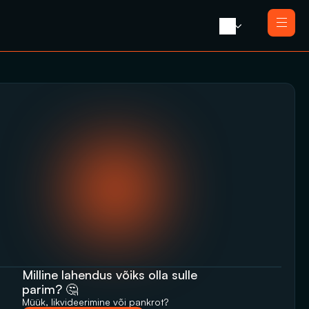
Avaleht 
Meist 
Teenused
Likvideerimine koos müügiga
Blogi 
Likvideerimine
Press 
Saneerimine
Kontakt
Pankrotimenetlus
E-residendi ettevõtte sulgemine
Milline lahendus võiks olla sulle 
parim? 🤔
Müük, likvideerimine‬‭ või pankrot?