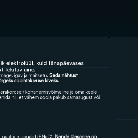
ik elektrolüüt, kuid tänapäevases 
 tekitav aine. 
mage, igav ja maitsetu. 
Seda nähtust 
õrgeks soolataluvuse läveks.
n erakordselt kohanemisvõimeline ja oma keele 
nida nii, et vähem soola pakub samasugust või 
  naatriumikanalid (ENaC). 
Nende ülesanne on 