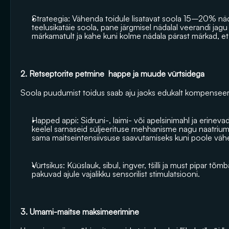
Strateegia: Vähenda toidule lisatavat soola 15–20% nädal
teelusikatäie soola, pane järgmisel nädalal veerandi ja
märkamatult ja kahe kuni kolme nädala pärast märkad, et
2. Retseptorite petmine  happe ja muude vürtsidega
Soola puudumist toidus saab aju jaoks edukalt kompenseeri
Happed appi: Sidruni-, laimi- või apelsinimahl ja erinevad 
keelel sarnaseid süljeerituse mehhanisme nagu naatrium. 
sama maitseintensiivsuse saavutamiseks kuni poole väh
Vürtsikus: Küüslauk, sibul, ingver, tšilli ja must pipar t
pakuvad ajule vajalikku sensorilist stimulatsiooni.
3. Umami-maitse maksimeerimine