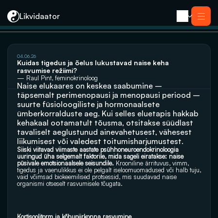
Likvidaator
04.06.26
Teenused
Kuidas tigedus ja õelus lukustavad naise keha 
Likvideerimine koos müügiga
rasvumise režiimi?
Likvideerimine
— Raul Pint, feminokrinoloog
Saneerimine
Naise elukaares on keskea saabumine – 
Pankrotimenetlus
täpsemalt perimenopausi ja menopausi periood – 
E-residendi ettevõtte sulgemine
Kontakt
suurte füsioloogiliste ja hormonaalsete 
ümberkorralduste aeg. Kui selles eluetapis hakkab 
kehakaal ootamatult tõusma, otsitakse süüdlast 
tavaliselt aeglustunud ainevahetusest, vähesest 
liikumisest või valedest toitumisharjumustest. 
Siiski viitavad viimaste aastate psühhoneuroendokrinoloogia 
uuringud üha selgemalt faktorile, mida sageli eiratakse: naise 
püsivale emotsionaalsele seisundile.
 Krooniline ärrituvus, vimm, 
tigedus ja vaenulikkus ei ole pelgalt iseloomuomadused või halb tuju, 
vaid võimsad biokeemilised protsessid, mis suudavad naise 
organismi otseselt rasvumisele tõugata.
Kortisoolitorm ja kõhupiirkonna rasvumine