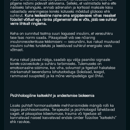
põgene režiimi pidevalt aktiivsena. Selleks, et valmistada keha ette 
näiliseks lahinguks, annab adrenaliin ja kortisool maksale käsu 
vabastada vereringesse kiireks kütuseks mõeldud glükoosi ehk 
suhkrut.
 Kuna keskealine naine oma argipäevases vihas reaalset 
füüsilist võitlust ega ränka põgenemist ette ei võta, jääb see suhkur 
verre lihtsalt ringlema.
Keha on sunnitud tootma suuri koguseid insuliini, et veresuhkru 
tase taas normi saada. Pikaajaliselt viib see nõiaring 
insuliiniresistentsuse tekkimiseni – seisundini, kus rakud muutuvad 
insuliini suhtes tundetuks ja keelduvad suhkrut energiaks vastu 
võtmast. 
Kuna rakud jäävad nälga, saadab aju välja paanilisi signaale 
kiirete süsivesikute ja suhkru tarbimiseks. Tulemuseks on 
emotsionaalne söömine, kus viha, solvumist ja tigedust hakatakse 
märkamatult leevendama lohutustoiduga (šokolaad, koogid, 
rammusad suupisted) ja ka mõne veinipudeliga igal õhtul.
Psühholoogiline kaitsekiht ja andestamise biokeemia
Lisaks puhtalt hormonaalsetele mehhanismidele mängib rolli ka 
sügav psühhosomaatika. Terapeudid ja psühholoogid täheldavad 
sageli, et pikaajalise kibestumuse, trauma või tigeduse all 
kannatavad naised kasvatavad endale ümber füüsilise "kaitsekihi" 
ehk rasvkoe. 