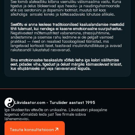
See toimib alateadliku kilbina vaenuliku välismaailma vastu. Kuna 
tigedus ja öelus blokeerivad ajus heaolu- ja naudinguhormoonide 
ehk siis serotoniini ja dopamiini tootmist, muutub toit koos 
alkoholiga  ainsaks kiireks ja kättesaadavaks lohutuse allikaks.
Seetõttu ei anna keskeas traditsioonilised kaalualandamise meetodid 
tihti tulemust, kui nendega ei kaasne emotsionaalne suurpuhastus.
Negatiivsetest mõttemustritest vabanemine, stressijuhtimine, 
andestamine ja sisemise rahu leidmine ei ole pelgalt vaimsed 
praktikad – need on reaalsed füsioloogilised tööriistad, mis 
langetavad kortisooli taset, taastavad insuliinitundlikkuse ja avavad 
rakutasandil lukustatud rasvavarud. 
Ilma emotsionaalse tasakaaluta võitleb keha iga kalori säilitamise 
eest, pidades viha, tigedust ja öelust märgiks käimasolevast kriisist, 
kus ellujäämiseks on vaja rasvavarusid koguda.
Likvidaator.com - Turuliider aastast 1995
Iga likvideeritav ettevõte on unikaalne. Likvidaatori pikaajaline 
kogemus võimaldab leida just Teie firmale sobiva 
lähenemisviisi.
Tasuta konsultatsioon