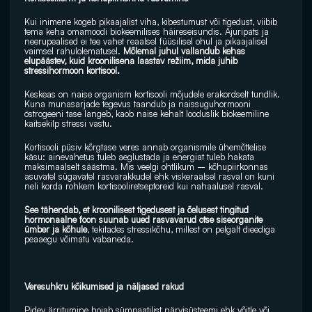
Kui inimene kogeb pikaajalist viha, kibestumust või tigedust, viibib 
tema keha omamoodi biokeemilises häireseisundis. Ajuripats ja 
neerupealised ei tee vahet reaalsel füüsilisel ohul ja pikaajalisel 
vaimsel rahulolematusel.
 Mõlemal juhul vallandub kehas 
elupäästev, kuid kroonilisena laastav režiim, mida juhib 
stressihormoon kortisool.
Keskeas on naise organism kortisooli mõjudele erakordselt tundlik. 
Kuna munasarjade tegevus taandub ja naissuguhormooni 
östrogeeni tase langeb, kaob naise kehalt looduslik biokeemiline 
kaitsekilp stressi vastu. 
Kortisooli püsiv kõrgtase veres annab organismile ühemõttelise 
käsu: ainevahetus tuleb aeglustada ja energiat tuleb hakata 
maksimaalselt säästma. Mis veelgi ohtlikum – kõhupiirkonnas 
asuvatel sügavatel rasvarakkudel ehk viskeraalsel rasval on kuni 
neli korda rohkem kortisooliretseptoreid kui nahaalusel rasval. 
See tähendab, et kroonilisest tigedusest ja õelusest tingitud 
hormonaalne foon suunab uued rasvavarud otse siseorganite 
ümber ja kõhule
, tekitades stressikõhu, millest on pelgalt dieediga 
peaaegu võimatu vabaneda.
Veresuhkru kõikumised ja näljased rakud
Pidev ärritumine hoiab sümpaatilist närvisüsteemi ehk võitle või 