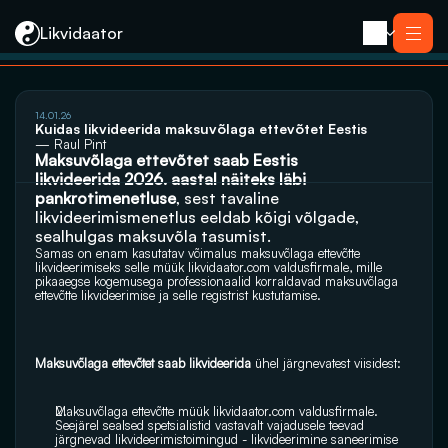
Likvidaator
14.01.26
Teenused
Kuidas likvideerida maksuvõlaga ettevõtet Eestis
Likvideerimine koos müügiga
— Raul Pint
Likvideerimine
Maksuvõlaga ettevõtet saab Eestis 
Saneerimine
likvideerida 2026. aastal näiteks läbi 
Pankrotimenetlus
E-residendi ettevõtte sulgemine
pankrotimenetluse
Kontakt
, sest tavaline 
likvideerimismenetlus eeldab kõigi võlgade, 
sealhulgas maksuvõla tasumist. 
Samas on enam kasutatav võimalus maksuvõlaga ettevõtte 
likvideerimiseks selle müük 
likvidaator.com
 valdusfirmale, mille 
pikaaegse kogemusega professionaalid korraldavad maksuvõlaga 
ettevõtte likvideerimise ja selle registrist kustutamise.
Maksuvõlaga ettevõtet saab likvideerida 
ühel järgnevatest viisidest:
Maksuvõlaga ettevõtte müük 
likvidaator.com
 valdusfirmale. 
Seejärel sealsed spetsialistid vastavalt vajadusele teevad 
järgnevad likvideerimistoimingud - likvideerimine saneerimise 