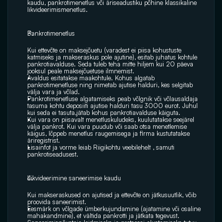
kaudu, pankrotimenetlus või äriseadustiku põhine klassikaline 
likvideerimismenetlus.
Pankrotimenetlus 
Kui ettevõte on maksejõuetu (varadest ei piisa kohustuste 
katmiseks ja makseraskus pole ajutine), esitab juhatus kohtule 
pankrotiavalduse. Seda tuleb teha mitte hiljem kui 20 päeva 
jooksul peale maksejõuetuse ilmnemist.
Avaldus esitatakse maakohtule. Kohus algatab 
pankrotimenetluse ning nimetab ajutise halduri, kes selgitab 
välja vara ja võlad.
Pankrotimenetluse algatamiseks peab võlgnik või võlausaldaja 
tasuma kohtu deposiiti ajutise halduri tasu 3000 eurot. Juhul 
kui seda ei tasuta,jätab kohus pankrotiavalduse käiguta.
Kui vara on piisavalt menetluskuludeks, kuulutatakse seejärel 
välja pankrot. Kui vara puudub või saab otsa menetlemise 
käigus, lõppeb menetlus raugemisega ja firma kustutatakse 
äriregistrist.
Lisainfot ja vorme leiab Riigikohtu veebilehelt , samuti 
pankrotiseadusest.
Likvideerimine saneerimise kaudu 
Kui makseraskused on ajutised ja ettevõte on jätkusuutlik, võib 
proovida saneerimist. 
Eesmärk on võlgade ümberkujundamine (ajatamine või osaline 
mahakandmine), et vältida pankrotti ja jätkata tegevust.