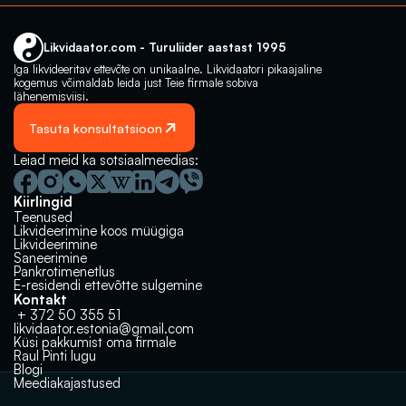
Likvidaator.com - Turuliider aastast 1995
Iga likvideeritav ettevõte on unikaalne. Likvidaatori pikaajaline 
kogemus võimaldab leida just Teie firmale sobiva 
lähenemisviisi.
Tasuta konsultatsioon
Leiad meid ka sotsiaalmeedias:
Kiirlingid
Teenused
Likvideerimine koos müügiga
Likvideerimine
Saneerimine
Pankrotimenetlus
E-residendi ettevõtte sulgemine
Kontakt
 + 372 50 355 51
likvidaator.estonia@gmail.com
Küsi pakkumist oma firmale
Raul Pinti lugu
Milline lahendus võiks olla sulle 
Müük, likvideerimine‬‭ või pankrot?
Blogi
parim? 🤔
Meediakajastused
 Võta ühendust!