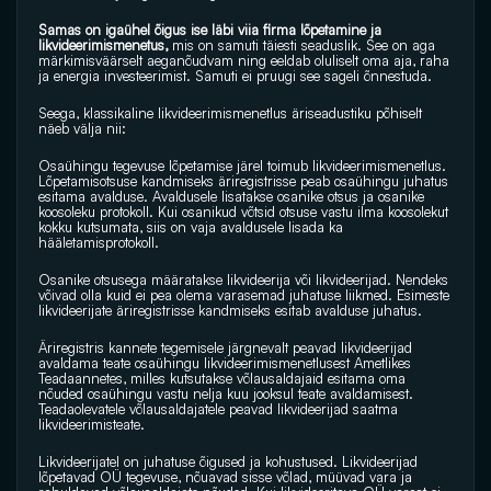
Samas on igaühel õigus ise läbi viia firma lõpetamine ja 
likvideerimismenetus, 
mis on samuti täiesti seaduslik. See on aga 
märkimisväärselt aeganõudvam ning eeldab oluliselt oma aja, raha 
ja energia investeerimist. Samuti ei pruugi see sageli õnnestuda.
Seega, klassikaline likvideerimismenetlus äriseadustiku põhiselt 
näeb välja nii:
Osaühingu tegevuse lõpetamise järel toimub likvideerimismenetlus. 
Lõpetamisotsuse kandmiseks äriregistrisse peab osaühingu juhatus 
esitama avalduse. Avaldusele lisatakse osanike otsus ja osanike 
koosoleku protokoll. Kui osanikud võtsid otsuse vastu ilma koosolekut 
kokku kutsumata, siis on vaja avaldusele lisada ka 
hääletamisprotokoll. 
Osanike otsusega määratakse likvideerija või likvideerijad. Nendeks 
võivad olla kuid ei pea olema varasemad juhatuse liikmed. Esimeste 
likvideerijate äriregistrisse kandmiseks esitab avalduse juhatus.
Äriregistris kannete tegemisele järgnevalt peavad likvideerijad 
avaldama teate osaühingu likvideerimismenetlusest Ametlikes 
Teadaannetes, milles kutsutakse võlausaldajaid esitama oma 
nõuded osaühingu vastu nelja kuu jooksul teate avaldamisest. 
Teadaolevatele võlausaldajatele peavad likvideerijad saatma 
likvideerimisteate.
Likvideerijatel on juhatuse õigused ja kohustused. Likvideerijad 
lõpetavad OÜ tegevuse, nõuavad sisse võlad, müüvad vara ja 