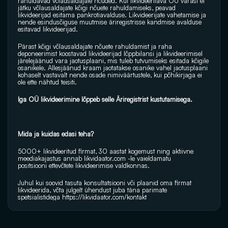
rahuldavad võlausaldajate nõuded. Kui likvideeritava OÜ varast ei 
jätku võlausaldajate kõigi nõuete rahuldamiseks, peavad 
likvideerijad esitama pankrotiavalduse. Likvideerijate vahetamise ja 
nende esindusõiguse muutmise äriregistrisse kandmise avalduse 
esitavad likvideerijad.
Pärast kõigi võlausaldajate nõuete rahuldamist ja raha 
deponeerimist koostavad likvideerijad lõppbilansi ja likvideerimisel 
järelejäänud vara jaotusplaani, mis tuleb tutvumiseks esitada kõigile 
osanikele. Allesjäänud kraam jaotatakse osanike vahel jaotusplaani 
kohaselt vastavalt nende osade nimiväärtustele, kui põhikirjaga ei 
ole ette nähtud teisiti. 
Iga OÜ likvideerimine lõppeb selle Äriregistrist kustutamisega.
Mida ja kuidas edasi teha?
5000+ likvideeritud firmat, 30 aastat kogemust ning aktiivne 
meediakajastus annab 
likvidaator.com
 -le vaieldamatu 
positsiooni ettevõtete likvideerimise valdkonnas.
Juhul kui soovid tasuta konsultatsiooni või plaanid oma firmat 
likvideerida, võta julgelt ühendust juba täna parimate 
spetsialistidega 
https://likvidaator.com/kontakt