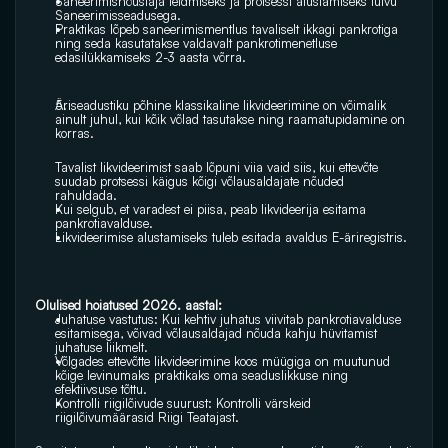
Saneerimisnõustaja leidmiseks ja protsessi alustamiseks tutvu 
Saneerimisseadusega. 
Praktikas lõpeb saneerimismentlus tavaliselt ikkagi pankrotiga 
ning seda kasutatakse valdavalt pankrotimenetluse 
edasilükkamiseks 2-3 aasta võrra.
Äriseadustiku põhine klassikaline likvideerimine on võimalik 
ainult juhul, kui kõik võlad tasutakse ning raamatupidamine on 
korras. 
Tavalist likvideerimist saab lõpuni viia vaid siis, kui ettevõte 
suudab protsessi käigus kõigi võlausaldajate nõuded 
rahuldada. 
Kui selgub, et varadest ei piisa, peab likvideerija esitama 
pankrotiavalduse.
Likvideerimise alustamiseks tuleb esitada avaldus E-äriregistris. 
Olulised hoiatused 2026. aastal: 
Juhatuse vastutus: Kui kehtiv juhatus viivitab pankrotiavalduse 
esitamisega, võivad võlausaldajad nõuda kahju hüvitamist 
juhatuse liikmelt.
Võlgades ettevõtte likvideerimine koos müügiga on muutunud 
kõige levinumaks praktikaks oma seaduslikkuse ning 
efektiivsuse tõttu.
Kontrolli riigilõivude suurust: Kontrolli värskeid 
riigilõivumäärasid Riigi Teatajast. 