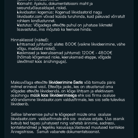
Töömaht: Ajakulu, dokumentatsiooni maht ja 
seisund,võlausaldajad, riskid.
Likvidaatori kogemus: Kogenud likvidaatorid nagu 
likvidaator.com
 võivad küsida turuhinda, kuid pakuvad võrratult 
rohkem kindlustunnet.
Vastutus: Võlgadega ettevõtte puhul on juhatuse liikmetel 
lisavastutus, mis mõjutab ka teenuse hinda. 
Hinnaklassid (näited):
Lihtsamad juhtumid: alates 800€ (vaikne likvideerimine, vähe 
võlgu, madalad riskid).
Keskmised ja keerulisemad juhtumid: 1200€ - 4800€ 
(hõlmab kõrgemaid riske, keerukamaid etappe, võlgade 
ülevõtmist koos äriühinguga). 
Maksuvõlaga ettevõtte
 likvideerimine Eestis 
võib toimuda päris 
mitmel erineval viisil. Ettevõtja jaoks, kes on otsustanud oma 
võlgades ettevõte likvideerida, on kõige lihtsam ja efektiivsem 
osaühingu
 müük koos likvideerimisega 
ehk siis firma osaluse 
võõrandamine 
likvidaator.com
 valdusfirmale, kes siis selle tulevikus 
likvideerib.
Sellise lähenemise puhul te kõigepealt müüte oma  osaluse 
likvidaator.com
  valdusfirmale ehk siis  osaluse ostjale. Uus osanik 
kutsub teid tagasi juhatusest ning vahetab ärinime, aadressi, 
kontaktandmed ja tegeliku kasusaaja.Vastavad muutused kantakse 
Äriregistrisse.  Samuti vabanete dokumentatsioonist. 