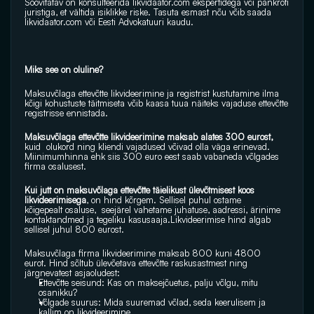
Soovitatav on konsulteerida 
likvidaator.com
 ekspertidega või pankroti 
juristiga, et vältida isiklikke riske. Tasuta esmast nõu võib saada 
likvidaator.com
 või Eesti Advokatuuri kaudu.
Miks see on oluline?
Maksuvõlaga ettevõtte likvideerimine ja registrist kustutamine ilma 
kõigi kohustuste täitmiseta võib kaasa tuua näiteks vajaduse ettevõtte 
registrisse ennistada.
Maksuvõlaga ettevõtte likvideerimine maksab alates 300 eurost,
kuid  olukord ning kliendi vajadused võivad olla väga erinevad. 
Miinimumhinna ehk siis 300 euro eest saab vabaneda võlgades 
firma osalusest.
Kui jutt on maksuvõlaga ettevõtte täielikust ülevõtmisest koos 
likvideerimisega
, on hind kõrgem. Sellisel puhul ostame 
kõigepealt osaluse,  seejärel vahetame juhatuse, aadressi, ärinime 
kontaktandmed ja tegeliku kasusaaja.Likvideerimise hind algab 
sellisel juhul 800 eurost.
Maksuvõlaga firma likvideerimine maksab 800 kuni 4800 
eurot. Hind sõltub ülevõetava ettevõtte raskusastmest ning 
järgnevatest asjaoludest:
Ettevõtte seisund: Kas on maksejõuetus, palju võlgu, mitu 
osanikku?
Võlgade suurus: Mida suuremad võlad, seda keerulisem ja 
kallim on likvideerimine.