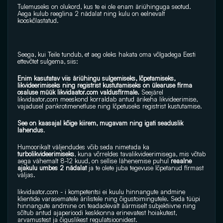
Tulemuseks on olukord, kus te ei ole enam äriühinguga seotud. 
Aega kulub reeglina 2 nädalat ning kulu on eelnevalt 
kooskõlastatud.
Seega, kui Teile tundub, et aeg oleks hakata oma võlgadega Eesti 
ettevõtet sulgema, siis:
Enim kasutatav viis äriühingu sulgemiseks, lõpetamiseks, 
likvideerimiseks ning registrist kustutamiseks on ülearuse firma 
osaluse müük 
likvidaator.com
 valdusfirmale.
 Seejärel 
likvidaator.com
 meeskond korraldab antud ärikeha likvideerimise, 
vajadusel pankrotimenetluse ning lõpetuseks registrist kustutamise.
See on kaasajal kõige kiirem, mugavam ning igati seaduslik 
lahendus
.
Humoorikalt väljendudes võib seda nimetada ka
turbolikvideerimiseks
, kuna võrreldes tavalikvideerimisega, mis võtab 
aega vähemalt 8-12 kuud, on sellise lähenemise puhul 
reaalne 
ajakulu umbes 2 nädalat
 ja te olete juba tegevuse lõpetanud firmast 
väljas.
likvidaator.com
 - i kompetentsi ei kuulu hinnangute andmine 
klientide varasematele ärilistele ning õigustoimingutele. Seda tüüpi 
hinnangute andmine on teadaolevalt äärmiselt subjektiivne ning 
sõltub antud ajaperioodi keskkonna erinevatest hoiakutest, 
arvamustest ja õiguslikest regulatsioonidest.