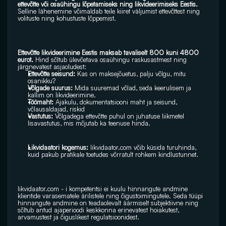
ettevõtte või osaühingu lõpetamiseks ning likvideerimiseks Eestis. 
Selline lähenemine võimaldab teile kiiret väljumist ettevõttest ning 
volituste ning kohustuste lõppemist.
Ettevõtte likvideerimine Eestis maksab tavaliselt 800 kuni 4800 
eurot.
 Hind sõltub ülevõetava osaühingu raskusastmest ning 
järgnevatest asjaoludest:
Ettevõtte seisund: 
Kas on maksejõuetus, palju võlgu, mitu 
osanikku?
Võlgade suurus:
 Mida suuremad võlad, seda keerulisem ja 
kallim on likvideerimine.
Töömaht:
 Ajakulu, dokumentatsiooni maht ja seisund, 
võlausaldajad, riskid
Vastutus:
 Võlgadega ettevõtte puhul on juhatuse liikmetel 
lisavastutus, mis mõjutab ka teenuse hinda. 
Likvidaatori kogemus:
likvidaator.com
 võib küsida turuhinda, 
kuid pakub pratikale toetudes võrratult rohkem kindlustunnet.
likvidaator.com
 - i kompetentsi ei kuulu hinnangute andmine 
klientide varasematele ärilistele ning õigustoimingutele. Seda tüüpi 
hinnangute andmine on teadaolevalt äärmiselt subjektiivne ning 
sõltub antud ajaperioodi keskkonna erinevatest hoiakutest, 
arvamustest ja õiguslikest regulatsioonidest.