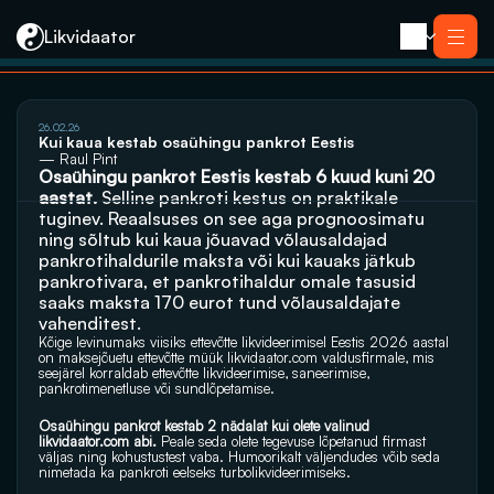
Likvidaator
26.02.26
Teenused
Kui kaua kestab osaühingu pankrot Eestis 
Likvideerimine koos müügiga
— Raul Pint
Likvideerimine
Osaühingu pankrot Eestis kestab 6 kuud kuni 20 
Saneerimine
aastat.
 Selline pankroti kestus on praktikale 
Pankrotimenetlus
E-residendi ettevõtte sulgemine
tuginev. Reaalsuses on see aga prognoosimatu 
Kontakt
ning sõltub kui kaua jõuavad võlausaldajad 
pankrotihaldurile maksta või kui kauaks jätkub 
pankrotivara, et pankrotihaldur omale tasusid 
saaks maksta 170 eurot tund võlausaldajate 
vahenditest. 
Kõige levinumaks viisiks ettevõtte likvideerimisel Eestis 2026 aastal 
on maksejõuetu ettevõtte müük 
likvidaator.com
 valdusfirmale, mis 
seejärel korraldab ettevõtte likvideerimise, saneerimise, 
pankrotimenetluse või sundlõpetamise. 
Osaühingu pankrot kestab 2 nädalat kui olete valinud 
likvidaator.com
 abi.
 Peale seda olete tegevuse lõpetanud firmast 
väljas ning kohustustest vaba. Humoorikalt väljendudes võib seda 
nimetada ka pankroti eelseks turbolikvideerimiseks.