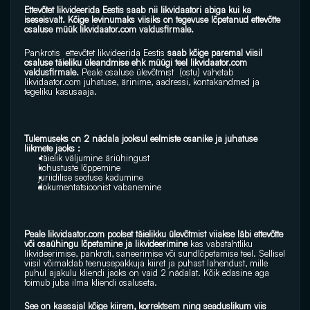
Ettevõtet likvideerida Eestis saab nii likvidaatori abiga kui ka 
iseseisvalt. Kõige levinumaks viisiks on tegevuse lõpetanud ettevõtte 
osaluse müük 
likvidaator.com
 valdusfirmale. 
Pankrotis  ettevõtet likvideerida Eestis 
saab kõige paremal viisil 
osaluse täieliku üleandmise ehk müügi teel 
likvidaator.com
valdusfirmale.
 Peale osaluse ülevõtmist  (ostu) vahetab 
likvidaator.com
 juhatuse, ärinime, aadressi, kontakandmed ja 
tegeliku kasusaaja. 
Tulemuseks on 2 nädala jooksul eelmiste osanike ja juhatuse 
liikmete jaoks :
 täielik väljumine äriühingust
kohustuste lõppemine 
juriidilise seotuse kadumine
dokumentatsioonist vabanemine
Peale 
likvidaator.com
 poolset täielikku ülevõtmist viiakse läbi ettevõtte 
või osaühingu lõpetamine ja likvideerimine
 kas vabatahtliku 
likvideerimise, pankroti, saneerimise või sundlõpetamise teel. Sellisel 
viisil võimaldab teenusepakkuja kiiret ja puhast lahendust, mille 
puhul ajakulu kliendi jaoks on vaid 2 nädalat. Kõik edasine aga 
toimub juba ilma kliendi osaluseta.
See on kaasajal kõige kiirem, korrektsem ning seaduslikum viis 