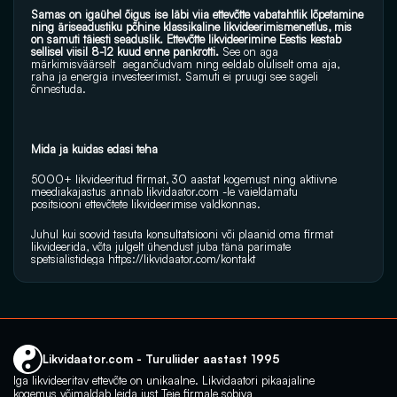
Samas on igaühel õigus ise läbi viia ettevõtte vabatahtlik lõpetamine 
ning äriseadustiku põhine klassikaline likvideerimismenetlus, mis 
on samuti täiesti seaduslik. Ettevõtte likvideerimine Eestis kestab 
sellisel viisil 8-12 kuud enne pankrotti. 
See on aga 
märkimisväärselt  aeganõudvam ning eeldab oluliselt oma aja, 
raha ja energia investeerimist. Samuti ei pruugi see sageli 
õnnestuda.
Mida ja kuidas edasi teha 
5000+ likvideeritud firmat, 30 aastat kogemust ning aktiivne 
meediakajastus annab 
likvidaator.com
 -le vaieldamatu 
positsiooni ettevõtete likvideerimise valdkonnas.
Juhul kui soovid tasuta konsultatsiooni või plaanid oma firmat 
likvideerida, võta julgelt ühendust juba täna parimate 
spetsialistidega 
https://likvidaator.com/kontakt
Likvidaator.com - Turuliider aastast 1995
Iga likvideeritav ettevõte on unikaalne. Likvidaatori pikaajaline 
kogemus võimaldab leida just Teie firmale sobiva 