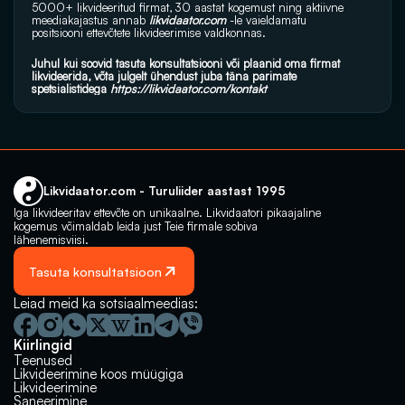
5000+ likvideeritud firmat, 30 aastat kogemust ning aktiivne 
meediakajastus annab 
likvidaator.com
 -le vaieldamatu 
positsiooni ettevõtete likvideerimise valdkonnas.
Juhul kui soovid tasuta konsultatsiooni või plaanid oma firmat 
likvideerida, võta julgelt ühendust juba täna parimate 
spetsialistidega 
https://likvidaator.com/kontakt
Likvidaator.com - Turuliider aastast 1995
Iga likvideeritav ettevõte on unikaalne. Likvidaatori pikaajaline 
kogemus võimaldab leida just Teie firmale sobiva 
lähenemisviisi.
Tasuta konsultatsioon
Leiad meid ka sotsiaalmeedias:
Kiirlingid
Teenused
Likvideerimine koos müügiga
Likvideerimine
Saneerimine