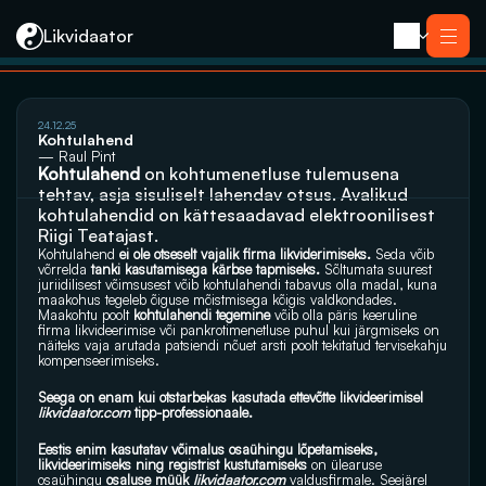
Likvidaator
24.12.25
Teenused
Kohtulahend
Likvideerimine koos müügiga
— Raul Pint
Likvideerimine
Kohtulahend
 on kohtumenetluse tulemusena 
Saneerimine
tehtav, asja sisuliselt lahendav otsus. Avalikud 
Pankrotimenetlus
E-residendi ettevõtte sulgemine
kohtulahendid on kättesaadavad elektroonilisest 
Kontakt
Riigi Teatajast.
Kohtulahend 
ei ole otseselt vajalik firma likviderimiseks.
 Seda võib 
võrrelda
 tanki kasutamisega kärbse tapmiseks.
 Sõltumata suurest 
juriidilisest võimsusest võib kohtulahendi tabavus olla madal, kuna 
maakohus tegeleb õiguse mõistmisega kõigis valdkondades. 
Maakohtu poolt
 kohtulahendi tegemine 
võib olla päris keeruline 
firma likvideerimise või pankrotimenetluse puhul kui järgmiseks on 
näiteks vaja arutada patsiendi nõuet arsti poolt tekitatud tervisekahju 
kompenseerimiseks. 
Seega on enam kui otstarbekas kasutada ettevõtte likvideerimisel 
likvidaator.com
 tipp-professionaale.
Eestis enim kasutatav võimalus osaühingu lõpetamiseks, 
likvideerimiseks ning registrist kustutamiseks
 on ülearuse 
osaühingu
 osaluse müük
likvidaator.com
 valdusfirmale. Seejärel 