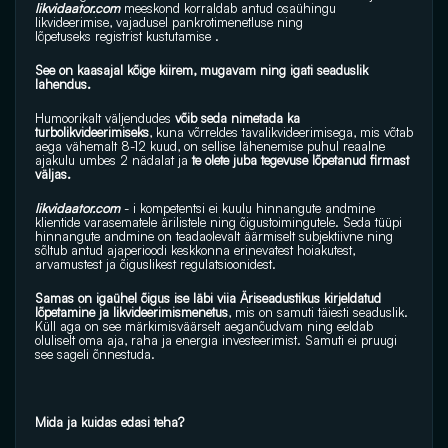
likvidaator.com
 meeskond korraldab antud osaühingu 
likvideerimise, vajadusel pankrotimenetluse ning 
lõpetuseks registrist kustutamise .
See on kaasajal kõige kiirem, mugavam ning igati seaduslik 
lahendus.
Humoorikalt väljendudes
 võib seda nimetada ka 
turbolikvideerimiseks
, kuna võrreldes tavalikvideerimisega, mis võtab 
aega vähemalt 8-12 kuud, on sellise lähenemise puhul reaalne 
ajakulu umbes 2 nädalat ja 
te olete juba tegevuse lõpetanud firmast 
väljas.
likvidaator.com
 - i kompetentsi ei kuulu hinnangute andmine 
klientide varasematele ärilistele ning õigustoimingutele. Seda tüüpi 
hinnangute andmine on teadaolevalt äärmiselt subjektiivne ning 
sõltub antud ajaperioodi keskkonna erinevatest hoiakutest, 
arvamustest ja õiguslikest regulatsioonidest.
Samas on igaühel õigus ise läbi viia Äriseadustikus kirjeldatud 
lõpetamine ja likvideerimismenetus
, mis on samuti täiesti seaduslik. 
Küll aga on see märkimisväärselt aeganõudvam ning eeldab 
oluliselt oma aja, raha ja energia investeerimist. Samuti ei pruugi 
see sageli õnnestuda.
Mida ja kuidas edasi teha?