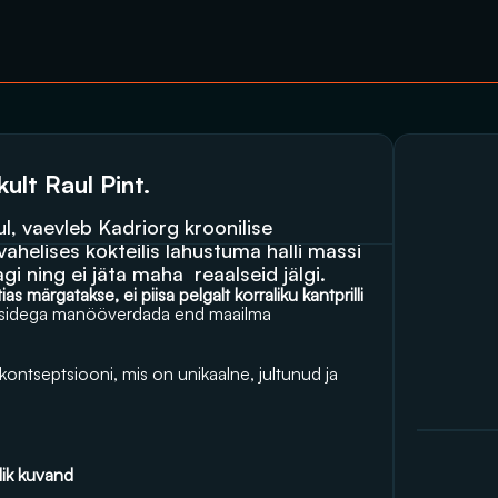
ult Raul Pint.
ul, vaevleb Kadriorg kroonilise 
helises kokteilis lahustuma halli massi 
gi ning ei jäta maha  reaalseid jälgi. 
s märgatakse, ei piisa pelgalt korraliku kantprilli 
surssidega manööverdada end maailma 
st kontseptsiooni, mis on unikaalne, jultunud ja 
slik kuvand