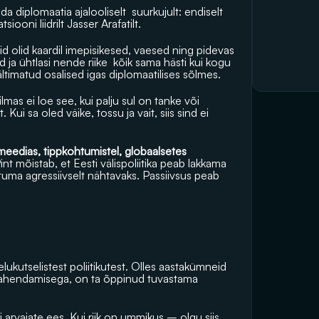
da diplomaatia ajalooliselt  suurkujult: endiselt 
ooni liidrilt Jasser Arafatilt. 
gid olid kaardil imepisikesed, vaesed ning pidevas 
ja ühtlasi nende riike  kõik sama hästi kui kogu 
 vältimatud osalised igas diplomaatilises sõlmes.
as ei loe see, kui palju sul on tanke või 
. Kui sa oled väike, tossu ja vait, siis sind ei 
meedias, tippkohtumistel, globaalsetes 
int mõistab, et Eesti välispoliitika peab lakkama 
ma agressiivselt nähtavaks. Passiivsus peab 
elukutselistest poliitikutest. Olles aastakümneid 
e lahendamisega
, on ta õppinud tuvastama 
arvajate ees. Kui riik on ummikus – olgu siis 