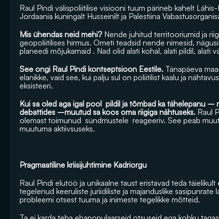
Raul Pindi välispoliitilise visiooni tuum pärineb kahelt Lähis-I
Jordaania kuningalt Husseinilt ja Palestiina Vabastusorganisatsi
Mis ühendas neid mehi? 
Nende juhitud territooriumid ja rii
geopoliitilises hirmus. Ometi teadsid nende nimesid, nägusid 
planeedi mõjukamaid . Nad olid alati kohal, alati pildil, alati
See ongi Raul Pindi kontseptsioon Eestile. 
Tänapäeva maailm
elanikke, vaid see, kui palju sul on poliitilist kaalu ja nähtavust
eksisteeri. 
Kui sa oled aga igal pool  pildil ja tõmbad ka tähelepanu – 
debattides –muutud sa koos oma riigiga nähtuseks.
 Raul P
olemast toimunud  sündmustele  reageeriv. See peab muutu
muutuma aktiivsuseks.
Pragmaatiline kriisijuhtimine Kadriorgu
Raul Pindi elutöö ja unikaalne taust eristavad teda täielikult 
tegelenud 
keeruliste juriidiliste ja majanduslike sasipunrat
probleemi otsest tuuma ja inimeste tegelikke mõtteid.
Ta ei karda teha ebapopulaarseid otsuseid ega kohku tagasi 