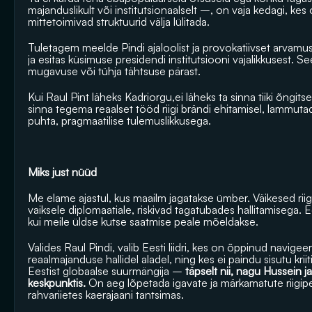
majanduslikult või institutsionaalselt –, on vaja kedagi, ke
mittetoimivad struktuurid välja lülitada.
Tuletagem meelde Pindi ajaloolist ja provokatiivset arvamuslu
ja 
esitas küsimuse presidendi institutsiooni vajalikkusest
. Se
mugavuse või tühja tähtsuse pärast. 
Kui Raul Pint läheks Kadriorgu,ei läheks ta sinna tiiki õngi
sinna tegema reaalset tööd riigi brändi ehitamisel, lammutad
puhta, pragmaatilise tulemuslikkusega.
Miks just nüüd
Me elame ajastul, kus maailm jagatakse ümber. Väikesed riigi
vaiksele diplomaatiale, riskivad tagatubades hallitamisega. Ee
kui meile üldse kutse saatmise peale mõeldakse.
Valides Raul Pindi, valib Eesti liidri, kes on õppinud navigeer
reaalmajanduse hallidel aladel, ning kes ei paindu sisutu krii
Eestist globaalse suurmängija – 
täpselt nii, nagu Hussein ja
keskpunktis.
 On aeg lõpetada igavate ja märkamatute riigipe
rahvariietes kaerajaani tantsimas.