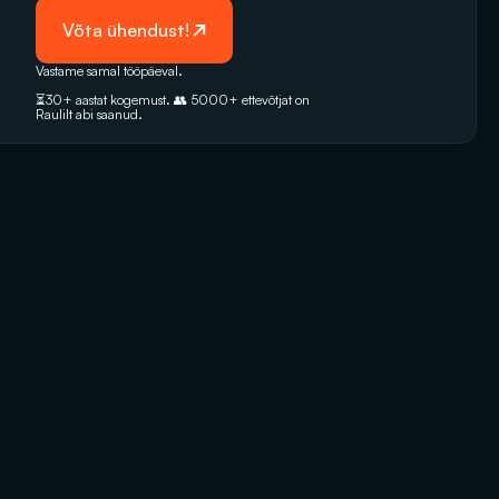
 Võta ühendust!
Vastame samal tööpäeval. 
⏳30+ aastat kogemust. 👥 5000+‭ ettevõtjat on 
Raulilt abi saanud.‬