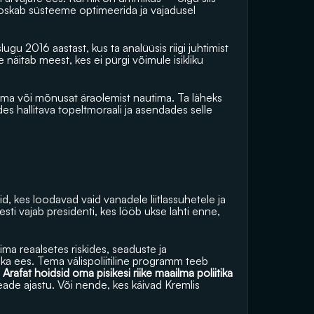
s oskab süsteeme optimeerida ja vajadusel 
gu 2016 aastast, kus ta analüüsis riigi juhtimist 
e näitab meest, kes ei pürgi võimule isikliku 
tsema või mõnusat äraolemist nautima. Ta läheks 
es hallitava topeltmoraali ja asendades selle 
d, kes loodavad vaid vanadele liitlassuhetele ja 
sti vajab presidenti, kes lööb ukse lahti enne, 
ima reaalsetes riskides, seaduste ja 
tika ees. Tema välispoliitiline programm teeb 
 Arafat hoidsid oma pisikesi riike maailma poliitika 
ade ajastu. Või nende, kes käivad Kremlis 