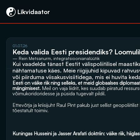
 Likvidaator
01.07.26
Keda valida Eesti presidendiks? Loomulik
— Rein Metsanurm, integratsioonianalüütik
Kui vaadelda tänast Eestit välispoliitilisel maastik
nähtamatuse käes. Meie riigijuhid kipuvad rahvusva
või piirduma viisakusvisiitidega, mis ei huvita keda
Eesti on väike riik ning selleks, et meid globaalses diplomaatia
mängimisest. 
Meil on vaja liidrit, kes suudab piiratud res
võimukoridoridesse ja püsida tugevalt pildil.
Ettevõtja ja kriisijuht Raul Pint pakub just sellist geopoliitili
tõestatult toimiv.
Kuningas Husseini ja Jasser Arafati doktriin: väike riik, hiigla