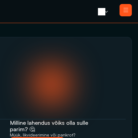
Avaleht 
Meist 
Teenused
Likvideerimine koos müügiga
Blogi 
Likvideerimine
Press 
Saneerimine
Kontakt
Pankrotimenetlus
E-residendi ettevõtte sulgemine
Milline lahendus võiks olla sulle 
parim? 🤔
Müük, likvideerimine‬‭ või pankrot?