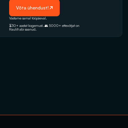
 Võta ühendust!
Vastame samal tööpäeval. 
⏳30+ aastat kogemust. 👥 5000+‭ ettevõtjat on 
Raulilt abi saanud.‬