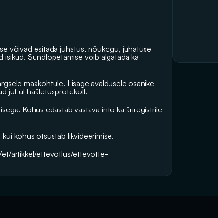
e võivad esitada juhatus, nõukogu, juhatuse 
d isikud. Sundlõpetamise võib algatada ka 
rgsele 
maakohtule
. Lisage avaldusele osanike 
d juhul hääletusprotokoll.
ga. Kohus edastab vastava info ka äriregistrile 
kui kohus otsustab likvideerimise.
/et/artikkel/ettevotlus/ettevotte-