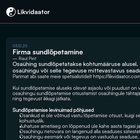
 Likvidaator
03.12.25
Firma sundlõpetamine
— Raul Pint
Osaühing sundlõpetatakse kohtumääruse alusel. 
osaühingu või selle tegevuse mittevastavus seadu
Parimat abi saate meie spetsialistidelt https://likvidaator.c
Kui sundlõpetamise aluseks olevat asjaolu või puudust on 
osaühingu sundlõpetamise otsustamist osaühingule tähtaja,
ning tegevust ikkagi jätkata.
Sundlõpetamise levinuimad põhjused
Osanikud ei ole võtnud vastu lõpetamise otsust, kuigi sel
kohustuslik.
Juhatuse ametiaeg on lõppenud üle kahe aasta tagasi ja u
Osaühingu netovara on langenud alla seaduses sätesta
Osaühingu eesmärk või tegevus on vastuolus seaduse, 