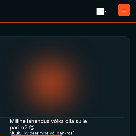
Avaleht 
Meist 
Teenused
Likvideerimine koos müügiga
Blogi 
Likvideerimine
Press 
Saneerimine
Kontakt
Pankrotimenetlus
E-residendi ettevõtte sulgemine
Milline lahendus võiks olla sulle 
parim? 🤔
Müük, likvideerimine‬‭ või pankrot?