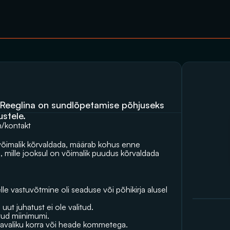
Reeglina on sundlõpetamise põhjuseks 
stele.
om/kontakt
võimalik kõrvaldada, määrab kohus enne 
 mille jooksul on võimalik puudus kõrvaldada 
le vastuvõtmine oli seaduse või põhikirja alusel 
ut juhatust ei ole valitud.
tud miinimumi.
avaliku korra või heade kommetega.