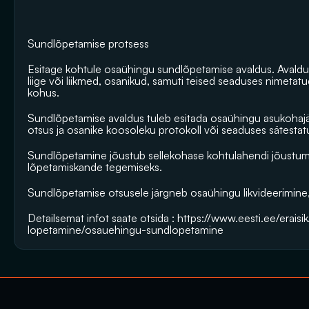
Sundlõpetamise protsess
Esitage kohtule osaühingu sundlõpetamise avaldus. Avaldus
liige või liikmed, osanikud, samuti teised seaduses nimetatu
kohus.
Sundlõpetamise avaldus tuleb esitada osaühingu asukohajä
otsus ja osanike koosoleku protokoll või seaduses sätestatu
Sundlõpetamine jõustub sellekohase kohtulahendi jõustumise
lõpetamiskande tegemiseks.
Sundlõpetamise otsusele järgneb osaühingu likvideerimine, 
Detailsemat infot saate otsida : https://www.eesti.ee/eraisik
lopetamine/osauehingu-sundlopetamine