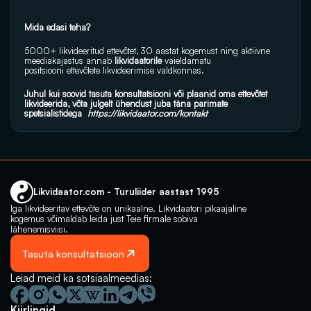
Mida edasi teha?
5000+ likvideeritud ettevõtet, 30 aastat kogemust ning aktiivne 
meediakajastus annab 
likvidaatorile
 vaieldamatu 
positsiooni ettevõtete likvideerimise valdkonnas.
Juhul kui soovid tasuta konsultatsiooni või plaanid oma ettevõtet 
likvideerida, võta julgelt ühendust juba täna parimate 
spetsialistidega  
https://likvidaator.com/kontakt
Likvidaator.com - Turuliider aastast 1995
Iga likvideeritav ettevõte on unikaalne. Likvidaatori pikaajaline 
kogemus võimaldab leida just Teie firmale sobiva 
lähenemisviisi.
Tasuta konsultatsioon
Leiad meid ka sotsiaalmeedias:
Kiirlingid