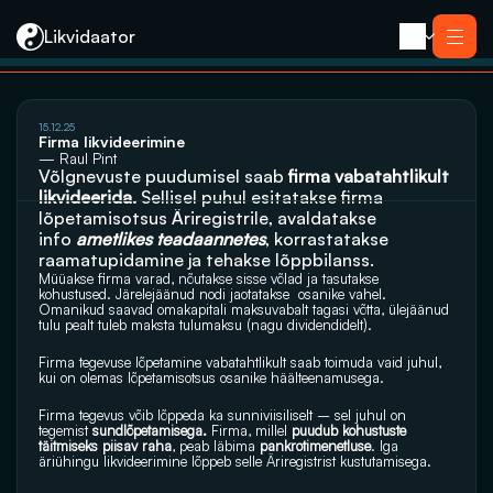
Likvidaator
15.12.25
Teenused
Firma likvideerimine
Likvideerimine koos müügiga
— Raul Pint
Likvideerimine
Võlgnevuste puudumisel saab 
firma vabatahtlikult 
Saneerimine
likvideerida.
 Sellisel puhul esitatakse firma 
Pankrotimenetlus
E-residendi ettevõtte sulgemine
lõpetamisotsus Äriregistrile, avaldatakse 
Kontakt
info 
ametlikes teadaannetes
, korrastatakse 
raamatupidamine ja tehakse lõppbilanss. 
Müüakse firma varad, nõutakse sisse võlad ja tasutakse 
kohustused. Järelejäänud nodi jaotatakse  osanike vahel. 
Omanikud saavad omakapitali maksuvabalt tagasi võtta, ülejäänud 
tulu pealt tuleb maksta tulumaksu (nagu dividendidelt).
Firma tegevuse lõpetamine vabatahtlikult saab toimuda vaid juhul, 
kui on olemas lõpetamisotsus osanike häälteenamusega.
Firma tegevus võib lõppeda ka sunniviisiliselt – sel juhul on 
tegemist 
sundlõpetamisega.
 Firma, millel 
puudub
kohustuste 
täitmiseks piisav raha
, peab läbima 
pankrotimenetluse
. Iga 
äriühingu likvideerimine lõppeb selle Äriregistrist kustutamisega.