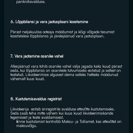
pankrotiavalduse. 
6. Lõppbilansi ja vara jaotusplaani koostamine 
Pärast neljakuulise ooteaja möödumist ja kõigi võlgade tasumist 
koostatakse lõppbilanss ja järelejäänud vara jaotusplaan. 
7. Vara jaotamine osanike vahel 
Allesjäänud vara tohib osanike vahel välja jagada kaks kuud pärast 
seda, kui lõppbilanss on osanikele tutvumiseks esitatud ja sellest on 
teatatud. Likvideerimise algusest olema selleks hetkeks möödunud 
vähemalt kuus kuud. 
8. Kustutamisavaldus registrist 
Likvideerija  esitab äriregistrile avalduse ettevõtte kustutamiseks. 
Seda saab teha mitte vähem kui kuus kuud likvideerimiskande 
tegemisest ja teate avaldamisest. 
Enne kustutamist kontrollib Maksu- ja Tolliamet, kas ettevõttel on 
maksuvõlgu.