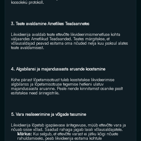
koosoleku protokoll. 
3. Teate avaldamine Ametlikes Teadaannetes
Likvideerija avaldab teate ettevõtte likvideerimismenetluse kohta 
väljaandes Ametlikud Teadaanded. Teates märgitakse, et 
võlausaldajad peavad esitama oma nõuded nelja kuu jooksul alates 
teate avaldamisest. 
4. Algabilansi ja majandusaasta aruande koostamine 
Kohe pärast lõpetamisotsust tuleb koostatakse likvideerimise 
algbilanss ja lõpetamisotsuse tegemise hetkeni ulatuv 
majandusaasta aruanne. Peale nende kinnitamist osanike poolt 
esitatakse need äriregistrile.
5. Vara realiseerimine ja võlgade tasumine 
Likvideerija lõpetab igapäevase äritegevuse, müüb ettevõtte vara ja 
nõuab sisse võlad. Saadud rahaga jagab laiali võlausaldajatele. 
Märkus: 
Kui selgub, et ettevõtte varast ei jätku kõigi nõuete 
rahuldamiseks, peab likvideerija esitama kohtule 