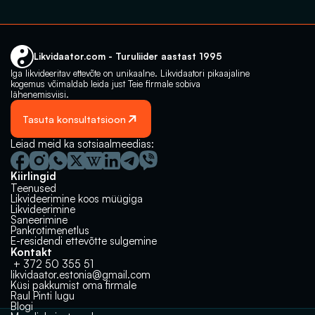
Likvidaator.com - Turuliider aastast 1995
Iga likvideeritav ettevõte on unikaalne. Likvidaatori pikaajaline 
kogemus võimaldab leida just Teie firmale sobiva 
lähenemisviisi.
Tasuta konsultatsioon
Leiad meid ka sotsiaalmeedias:
Kiirlingid
Teenused
Likvideerimine koos müügiga
Likvideerimine
Saneerimine
Pankrotimenetlus
E-residendi ettevõtte sulgemine
Kontakt
 + 372 50 355 51
likvidaator.estonia@gmail.com
Küsi pakkumist oma firmale
Raul Pinti lugu
Milline lahendus võiks olla sulle 
Müük, likvideerimine‬‭ või pankrot?
Blogi
parim? 🤔