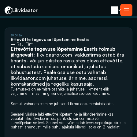
Likvidaator
29.01.26
Teenused
Ettevõtte tegevuse lõpetamine Eestis
Likvideerimine koos müügiga
— Raul Pint
Likvideerimine
Ettevõtte tegevuse lõpetamine Eestis toimub 
Saneerimine
järgnevalt: 
likvidaator.com
  valdusfirma ostab ära 
Pankrotimenetlus
E-residendi ettevõtte sulgemine
finants- või juriidilistes raskustes oleva ettevõtte, 
Kontakt
et vabastada senised omanikud ja juhatus 
kohustustest. Peale osaluse ostu vahetab 
likvidaator.com
 juhatuse, ärinime, aadressi, 
kontakandmed ja tegeliku kasusaaja. 
Tulemuseks on eelmiste osanike ja juhatuse liikmete täielik 
väljumine firmast ning nende juriidilise seotuse kadumine.
Samuti vabaneb eelmine juhtkond firma dokumentatsioonist.
Seejärel viiakse läbi ettevõtte lõpetamine ja likvideerimine kas 
vabatahtliku likvideerimise, pankroti, saneerimise või 
sundlõpetamise teel. Sellisel viisil võimaldab teenusepakkuja kiiret ja 
puhast lahendust, mille puhu ajakulu kliendi jaoks on 2 nädalat. 