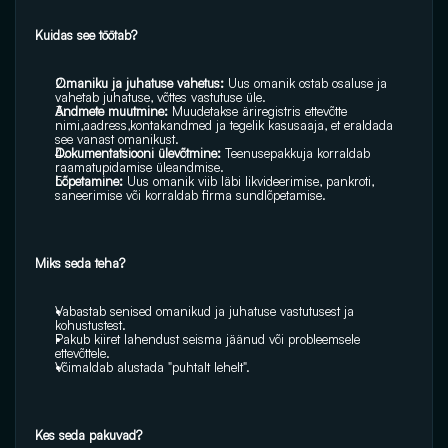
Kuidas see töötab?
Omaniku ja juhatuse vahetus:
 Uus omanik ostab osaluse ja 
vahetab juhatuse, võttes vastutuse üle.
Andmete muutmine:
 Muudetakse äriregistris ettevõtte 
nimi,aadress,kontakandmed ja tegelik kasusaaja, et eraldada 
see vanast omanikust.
Dokumentatsiooni ülevõtmine: 
Teenusepakkuja korraldab 
raamatupidamise üleandmise.
Lõpetamine:
 Uus omanik viib läbi likvideerimise, pankroti, 
saneerimise või korraldab firma sundlõpetamise. 
Miks seda teha? 
Vabastab senised omanikud ja juhatuse vastutusest ja 
kohustustest.
Pakub kiiret lahendust seisma jäänud või probleemsele 
ettevõttele.
Võimaldab alustada "puhtalt lehelt". 
Kes seda pakuvad? 