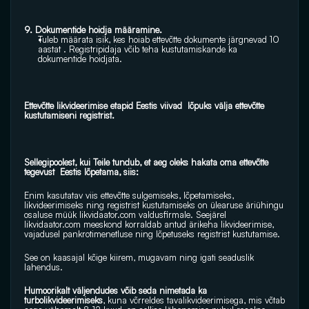
9. Dokumentide hoidja määramine.
Tuleb määrata isik, kes hoiab ettevõtte dokumente järgnevad 10 
aastat . Registripidaja võib teha kustutamiskande ka 
dokumentide hoidjata.
Ettevõtte likvideerimise etapid Eestis viivad  lõpuks välja ettevõtte 
kustutamiseni registrist.
Sellegipoolest, kui Teile tundub, et aeg oleks hakata oma ettevõtte 
tegevust  Eestis lõpetama, siis:
Enim kasutatav viis ettevõtte sulgemiseks, lõpetamiseks, 
likvideerimiseks ning registrist kustutamiseks on ülearuse äriühingu 
osaluse müük 
likvidaator.com
 valdusfirmale. Seejärel 
likvidaator.com
 meeskond korraldab antud ärikeha likvideerimise, 
vajadusel pankrotimenetluse ning lõpetuseks registrist kustutamise.
See on kaasajal kõige kiirem, mugavam ning igati seaduslik 
lahendus.
Humoorikalt väljendudes võib seda nimetada ka 
turbolikvideerimiseks
, kuna võrreldes tavalikvideerimisega, mis võtab 