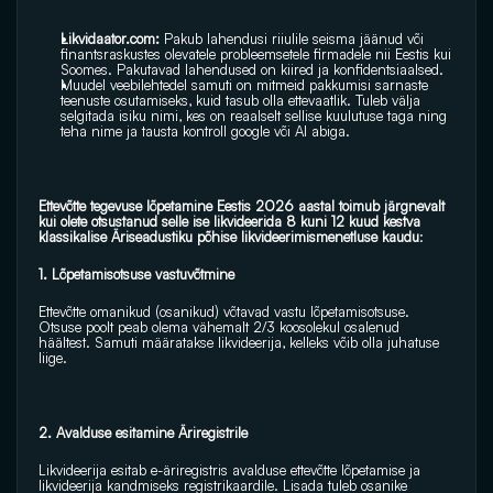
Likvidaator.com:
 Pakub lahendusi riiulile seisma jäänud või 
finantsraskustes olevatele probleemsetele firmadele nii Eestis kui 
Soomes. Pakutavad lahendused on kiired ja konfidentsiaalsed.
Muudel veebilehtedel samuti on mitmeid pakkumisi sarnaste 
teenuste osutamiseks, kuid tasub olla ettevaatlik. Tuleb välja 
selgitada isiku nimi, kes on reaalselt sellise kuulutuse taga ning  
teha nime ja tausta kontroll google või AI abiga.
Ettevõtte tegevuse lõpetamine
Eestis 2026 aastal toimub järgnevalt 
kui olete otsustanud selle ise likvideerida 8 kuni 12 kuud kestva 
klassikalise Äriseadustiku põhise likvideerimismenetluse kaudu
: 
1. Lõpetamisotsuse vastuvõtmine 
Ettevõtte omanikud (osanikud) võtavad vastu lõpetamisotsuse. 
Otsuse poolt peab olema vähemalt 2/3 koosolekul osalenud 
häältest. Samuti määratakse likvideerija, kelleks võib olla juhatuse 
liige. 
2. Avalduse esitamine Äriregistrile 
Likvideerija esitab e-äriregistris avalduse ettevõtte lõpetamise ja 
likvideerija kandmiseks registrikaardile. Lisada tuleb osanike 