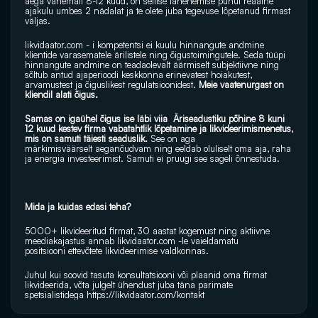
aega vähemalt 8-12 kuud, on sellise lähenemise puhul reaalne 
ajakulu umbes 2 nädalat ja te olete juba tegevuse lõpetanud firmast 
väljas.
likvidaator.com
 - i kompetentsi ei kuulu hinnangute andmine 
klientide varasematele ärilistele ning õigustoimingutele. Seda tüüpi 
hinnangute andmine on teadaolevalt äärmiselt subjektiivne ning 
sõltub antud ajaperioodi keskkonna erinevatest hoiakutest, 
arvamustest ja õiguslikest regulatsioonidest.
 Meie vaatenurgast on 
kliendil alati õigus.
Samas on igaühel õigus ise läbi viia  Äriseadustiku põhine 8 kuni 
12 kuud kestev firma vabatahtlik lõpetamine ja likvideerimismenetus, 
mis on samuti täiesti seaduslik. 
See on aga 
märkimisväärselt aeganõudvam ning eeldab oluliselt oma aja, raha 
ja energia investeerimist. Samuti ei pruugi see sageli õnnestuda.
Mida ja kuidas edasi teha?
5000+ likvideeritud firmat, 30 aastat kogemust ning aktiivne 
meediakajastus annab 
likvidaator.com
 -le vaieldamatu 
positsiooni ettevõtete likvideerimise valdkonnas.
Juhul kui soovid tasuta konsultatsiooni või plaanid oma firmat 
likvideerida, võta julgelt ühendust juba täna parimate 
spetsialistidega 
https://likvidaator.com/kontakt