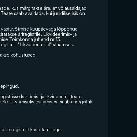
ade, kus märgitakse ära, et võlausaldajad 
ate saab avaldada, kui juriidilise isik on 
se vastuvõtmise kuupäevaga lõppenud 
takse äriregistrile. Likvideerimis- ja 
mise Toimkonna
 juhend nr 13.  
registris  "Likvideerimisel" staatuses.
takse kohustused.
lepingud.
istrisse kandmist ja likvideerimisteate 
ele tutvumiseks esitamisest saab äriregistrile 
elle registrist kustutamisega.