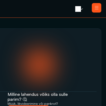
Avaleht 
Meist 
Teenused
Likvideerimine koos müügiga
Blogi 
Likvideerimine
Press 
Saneerimine
Kontakt
Pankrotimenetlus
E-residendi ettevõtte sulgemine
Milline lahendus võiks olla sulle 
parim? 🤔
Müük, likvideerimine‬‭ või pankrot?