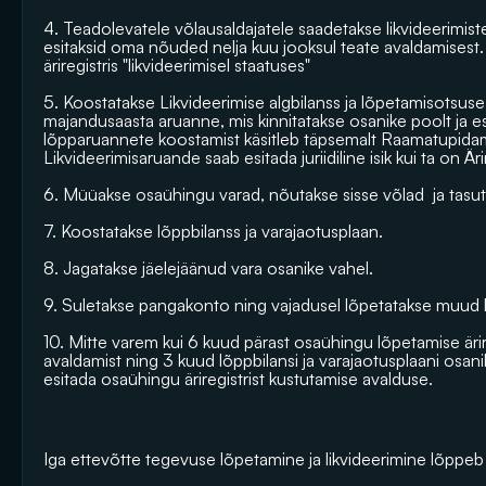
4. Teadolevatele võlausaldajatele saadetakse likvideerimiste
esitaksid oma nõuded nelja kuu jooksul teate avaldamisest. Te
äriregistris "likvideerimisel staatuses"
5. Koostatakse Likvideerimise algbilanss ja lõpetamisotsu
majandusaasta aruanne, mis kinnitatakse osanike poolt ja esita
lõpparuannete koostamist käsitleb täpsemalt 
Raamatupida
Likvideerimisaruande saab esitada juriidiline isik kui ta on Äri
6. Müüakse osaühingu varad, nõutakse sisse võlad  ja tasu
7. Koostatakse lõppbilanss ja varajaotusplaan.
8. Jagatakse jäelejäänud vara osanike vahel.
9. Suletakse pangakonto ning vajadusel lõpetatakse muud 
10. Mitte varem kui 6 kuud pärast osaühingu lõpetamise ärireg
avaldamist ning 3 kuud lõppbilansi ja varajaotusplaani osanik
esitada osaühingu äriregistrist kustutamise avalduse.
Iga ettevõtte tegevuse lõpetamine ja likvideerimine lõppeb s