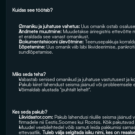
Kuidas see töötab? 
Omaniku ja juhatuse vahetus: 
Uus omanik ostab osaluse 
Andmete muutmine:
 Muudetakse äriregistris ettevõtte 
et eraldada see vanast omanikust.
Dokumentatsiooni ülevõtmine:
 Teenusepakkuja korrald
Lõpetamine:
 Uus omanik viib läbi likvideerimise, pankrot
sundlõpetamise. 
Miks seda teha? 
Vabastab senised omanikud ja juhatuse vastutusest ja k
Pakub kiiret lahendust seisma jäänud või probleemsele e
Võimaldab alustada "puhtalt lehelt". 
Kes seda pakub? 
Likvidaator.com:
 Pakub lahendusi riiulile seisma jäänud 
firmadele nii Eestis,Soomes kui Rootsis. Kõik pakutavad 
Muudel veebilehtedel võib samuti leida pakkumisi sarnas
ettevaatlik. 
Tuleb välja selgitada isiku nimi, kes on reaals