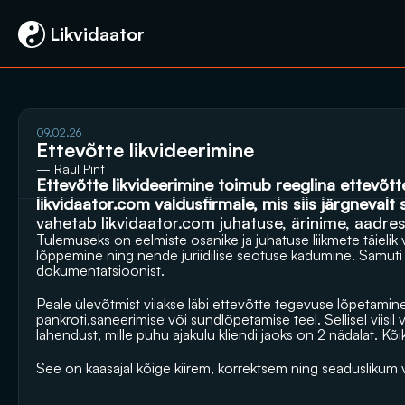
 Likvidaator
09.02.26
Ettevõtte likvideerimine
— Raul Pint
likvidaator.com
 valdusfirmale, mis siis järgnevalt s
vahetab 
likvidaator.com
 juhatuse, ärinime, aadre
Tulemuseks on eelmiste osanike ja juhatuse liikmete täielik
lõppemine ning nende juriidilise seotuse kadumine. Samuti
dokumentatsioonist.
Peale ülevõtmist viiakse läbi ettevõtte tegevuse lõpetamine j
pankroti,saneerimise või sundlõpetamise teel. Sellisel viisil
lahendust, mille puhu ajakulu kliendi jaoks on 2 nädalat. Kõ
See on kaasajal kõige kiirem, korrektsem ning seaduslikum v