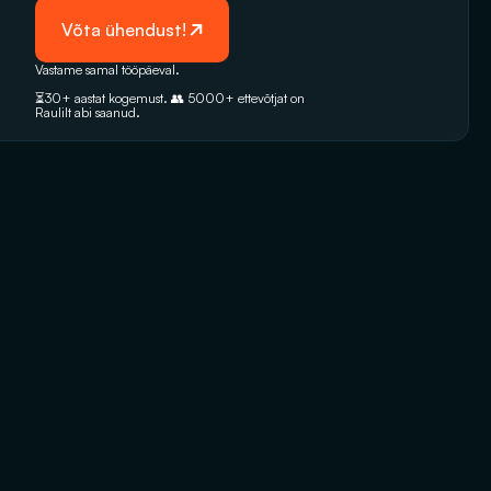
 Võta ühendust!
Vastame samal tööpäeval. 
⏳30+ aastat kogemust. 👥 5000+‭ ettevõtjat on 
Raulilt abi saanud.‬