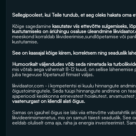
Sellegipoolest, kui Teile tundub, et aeg oleks hakata oma et
Kõige sagedamine
 kasutatav viis ettevõtte sulgemiseks, lõpe
kustutamiseks on äriühingu osaluse üleandmine 
likvidaato
meeskond korraldab likvideerimise,sundlõpetamise või pankr
kustutamise.
See on kaasajal kõige kiirem, korrektsem ning seaduslik l
Humoorikalt väljendudes võib seda nimetada ka turbolikvid
mis võtab aega vähemalt 8-12 kuud, on sellise lähenemise pu
juba tegevuse lõpetanud firmast väljas.
likvidaator.com
 - i kompetentsi ei kuulu hinnangute andmine 
õigustoimingutele. Seda tüüpi hinnangute andmine on teadao
ajaperioodi keskkonna erinevatest hoiakutest, arvamustest j
vaatenurgast on kliendil alati õigus.
Samas on igaühel õigus ise läbi viia ettevõtte vabatahtlik ä
likvideerimismenetus, mis on samuti täiesti seaduslik. See
eeldab oluliselt oma aja, raha ja energia investeerimist. Sa