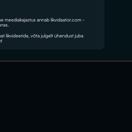
vne meediakajastus annab 
likvidaator.com
 -
nnas.
t likvideerida, võta julgelt ühendust juba 
kt