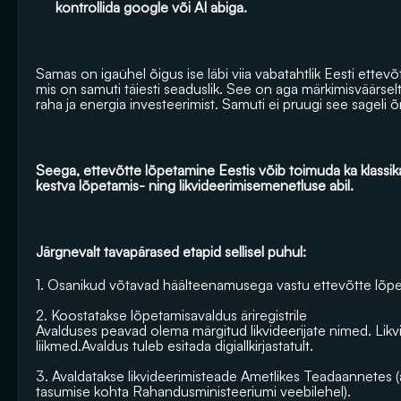
kontrollida google või AI abiga.
Samas on igaühel õigus ise läbi viia vabatahtlik Eesti ettev
mis on samuti täiesti seaduslik. See on aga märkimisväärsel
raha ja energia investeerimist. Samuti ei pruugi see sageli 
Seega, ettevõtte lõpetamine Eestis võib toimuda ka klassikal
kestva lõpetamis- ning likvideerimisemenetluse abil.  
Järgnevalt tavapärased etapid sellisel puhul:
1. Osanikud võtavad häälteenamusega vastu ettevõtte lõp
2. Koostatakse lõpetamisavaldus äriregistrile
Avalduses peavad olema märgitud likvideerijate nimed. Likvi
liikmed.Avaldus tuleb esitada digiallkirjastatult.
3. Avaldatakse likvideerimisteade 
Ametlikes Teadaannetes
 
tasumise kohta 
Rahandusministeeriumi veebilehel
). 