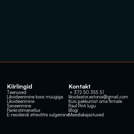
Kiirlingid
Kontakt
Teenused
 + 372 50 355 51
Likvideerimine koos müügiga
likvidaator.estonia@gmail.com
Likvideerimine
Küsi pakkumist oma firmale
Saneerimine
Raul Pinti lugu
Pankrotimenetlus
Blogi
E-residendi ettevõtte sulgemine
Meediakajastused