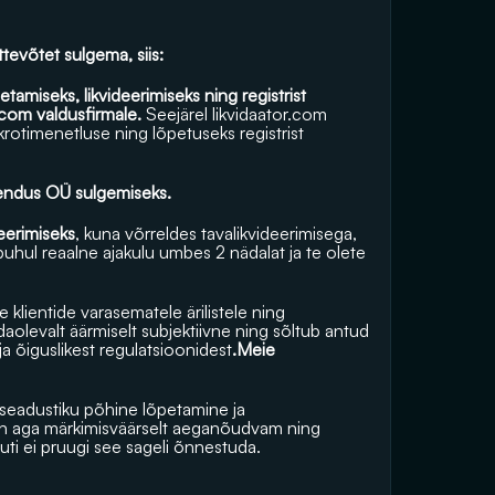
tevõtet sulgema, siis:
tamiseks, likvideerimiseks ning registrist 
r.com
 valdusfirmale. 
Seejärel 
likvidaator.com
otimenetluse ning lõpetuseks registrist 
ahendus OÜ sulgemiseks.
eerimiseks
, kuna võrreldes tavalikvideerimisega, 
hul reaalne ajakulu umbes 2 nädalat ja te olete 
klientide varasematele ärilistele ning 
levalt äärmiselt subjektiivne ning sõltub antud 
a õiguslikest regulatsioonidest
.Meie 
riseadustiku põhine lõpetamine ja 
 on aga märkimisväärselt aeganõudvam ning 
muti ei pruugi see sageli õnnestuda.