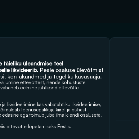
Ettevõtte likvideerimine toimub reeglina ettevõtte täieliku üleandmise teel 
elle likvideerib.
 Peale osaluse ülevõtmist 
ssi, kontakandmed ja tegeliku kasusaaja. 
 väljumine ettevõttest, nende kohustuste 
 vabaneb eelmine juhtkond ettevõtte 
a likvideerimine kas vabatahtliku likvideerimise, 
 võimaldab teenusepakkuja kiiret ja puhast 
ik edasine aga toimub juba ilma kliendi osaluseta.
iis ettevõtte lõpetamiseks Eestis.