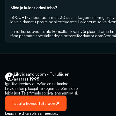
Mida ja kuidas edasi teha?
5000+ likvideeritud firmat, 30 aastat kogemust ning aktii
le vaieldamatu positsiooni ettevõtete likvideerimise valdko
Juhul kui soovid tasuta konsultatsiooni või plaanid oma firma
täna parimate spetsialistidega 
https://likvidaator.com/konta
Likvidaator.com - Turuliider 
aastast 1995
Iga likvideeritav ettevõte on unikaalne. 
Likvidaatori pikaajaline kogemus võimaldab 
leida just Teie firmale sobiva lähenemisviisi.
Tasuta konsultatsioon
Leiad meid ka sotsiaalmeedias: