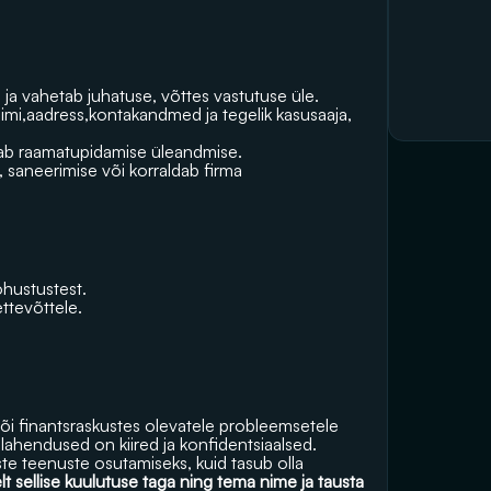
ja vahetab juhatuse, võttes vastutuse üle.
nimi,aadress,kontakandmed ja tegelik kasusaaja, 
ab raamatupidamise üleandmise.
i, saneerimise või korraldab firma 
ohustustest.
ttevõttele.
või finantsraskustes olevatele probleemsetele 
lahendused on kiired ja konfidentsiaalsed.
te teenuste osutamiseks, kuid tasub olla 
elt sellise kuulutuse taga ning tema nime ja tausta 