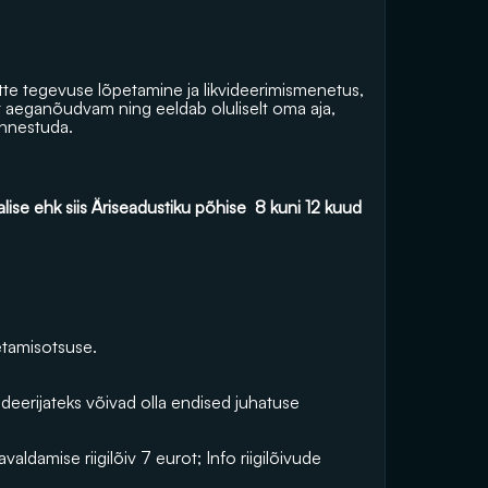
õtte tegevuse lõpetamine ja likvideerimismenetus, 
t aeganõudvam ning eeldab oluliselt oma aja, 
õnnestuda.
ise ehk siis Äriseadustiku põhise  8 kuni 12 kuud 
etamisotsuse.
deerijateks võivad olla endised juhatuse 
(avaldamise riigilõiv 7 eurot; Info riigilõivude 