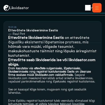
Likvidaator
19.01.26
Teenused
Ettevõtete likvideerimine Eestis
Likvideerimine koos müügiga
— Raul Pint
Likvideerimine
Ettevõtete likvideerimine Eestis 
on ettevõtete 
Saneerimine
õigusliku eksistentsi lõpetamise protsess, mis 
Pankrotimenetlus
E-residendi ettevõtte sulgemine
hõlmab vara müüki, võlgade tasumist, 
Kontakt
maksukohustuste täitmist ning lõpuks äriregistrist 
kustutamist. 
Ettevõtte saab likvideerida ise või 
likvidaator.com
abiga.
Enim kasutatav viis ettevõtete sulgemiseks, lõpetamiseks, 
likvideerimiseks ning registrist kustutamiseks Eestis on ülearuse 
firma osaluse müük 
likvidaator.com
 valdusfirmale. 
Seejärel 
likvidaator.com
 meeskond korraldab antud ärikeha likvideerimise, 
vajadusel pankrotimenetluse ning lõpetuseks registrist kustutamise.
See on kaasajal kõige kiirem, mugavam ning igati seaduslik 
lahendus. 
Enne lõplikku registrist kustutamist tuleb veenduda võimalusel kõigi 
kohustuste täitmises, et vältida tulevikus tekkivaid õiguslikke 