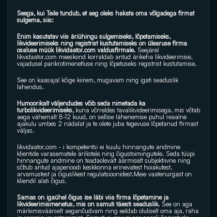
Seega, kui Teile tundub, et aeg oleks hakata oma võlgadega firmat 
sulgema, siis:
Enim kasutatav viis äriühingu sulgemiseks, lõpetamiseks, 
likvideerimiseks ning registrist kustutamiseks on ülearuse firma 
osaluse müük 
likvidaator.com
 valdusfirmale.
 Seejärel 
likvidaator.com
 meeskond korraldab antud ärikeha likvideerimise, 
vajadusel pankrotimenetluse ning lõpetuseks registrist kustutamise.
See on kaasajal kõige kiirem, mugavam ning igati seaduslik 
lahendus.
Humoorikalt väljendudes võib seda nimetada ka 
turbolikvideerimiseks,
 kuna võrreldes tavalikvideerimisega, mis võtab 
aega vähemalt 8-12 kuud, on sellise lähenemise puhul reaalne 
ajakulu umbes 2 nädalat ja te olete juba tegevuse lõpetanud firmast 
väljas.
likvidaator.com
 - i kompetentsi ei kuulu hinnangute andmine 
klientide varasematele ärilistele ning õigustoimingutele. Seda tüüpi 
hinnangute andmine on teadaolevalt äärmiselt subjektiivne ning 
sõltub antud ajaperioodi keskkonna erinevatest hoiakutest, 
arvamustest ja õiguslikest regulatsioonidest.Meie vaatenurgast on 
kliendil alati õigus.
Samas on igaühel õigus ise läbi viia firma lõpetamine ja 
likvideerimismenetus, mis on samuti täiesti seaduslik. 
See on aga 
märkimisväärselt aeganõudvam ning eeldab oluliselt oma aja, raha 