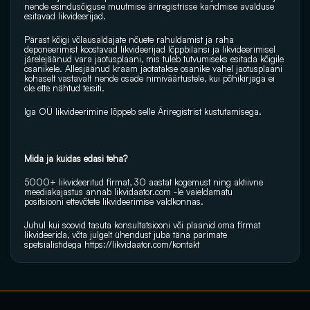
nende esindusõiguse muutmise äriregistrisse kandmise avalduse 
esitavad likvideerijad.
Pärast kõigi võlausaldajate nõuete rahuldamist ja raha 
deponeerimist koostavad likvideerijad lõppbilansi ja likvideerimisel 
järelejäänud vara jaotusplaani, mis tuleb tutvumiseks esitada kõigile 
osanikele. Allesjäänud kraam jaotatakse osanike vahel jaotusplaani 
kohaselt vastavalt nende osade nimiväärtustele, kui põhikirjaga ei 
ole ette nähtud teisiti. 
Iga OÜ likvideerimine lõppeb selle Äriregistrist kustutamisega.
Mida ja kuidas edasi teha?
5000+ likvideeritud firmat, 30 aastat kogemust ning aktiivne 
meediakajastus annab 
likvidaator.com
 -le vaieldamatu 
positsiooni ettevõtete likvideerimise valdkonnas.
Juhul kui soovid tasuta konsultatsiooni või plaanid oma firmat 
likvideerida, võta julgelt ühendust juba täna parimate 
spetsialistidega 
https://likvidaator.com/kontakt