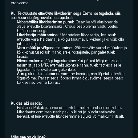
probleeme. 
Kui Te otsustate ettevõtete likvideerimisega Eestis ise tegeleda, siis 
see koosneb järgnevatest etappidest:
Vabatahtliku likvideerimise puhul:
 Osanike või aktsionäride 
otsus ettevõtte lõpetamiseks. Otsus peab olema vastu võetud 
häälteenamusega.
Likvideerija määramine:
 Määratakse likvideerija, kes asub 
ettevõtte vara haldama ja võlgu tasuma. Likvideerijaks võib olla 
juhatuse liige.
Vara müük ja võlgade tasumine:
 Kõik ettevõtte varad müüakse ja 
kõik kohustused (sh hankijatele, töötajatele, pangale) tuleb 
tasuda.
Ettemaksukonto jäägi tagastamine:
 Kui pärast kõigi maksude 
tasumist jääb MTA ettemaksukontole raha, tuleb taotleda selle 
tagastamist ettevõtte pangakontole.
Äriregistrist kustutamine: 
Viimane toiming, mis lõpetab ettevõtte 
õigusvõime. Pärast seda lõppeb firma õigusvõime, seega peab 
kõik eelnev olema korras. 
Kuidas abi saada: 
Eesti.ee
 : Pakub juhendeid ja infot ametlike protsesside kohta.
Likvidaator.com
 teenused: pakub kiiret ja bürokraatiavaba 
teenust, et teie ettevõtte likvideerimine sujuks võimalikult lihtsalt.
Miks see on oluline?