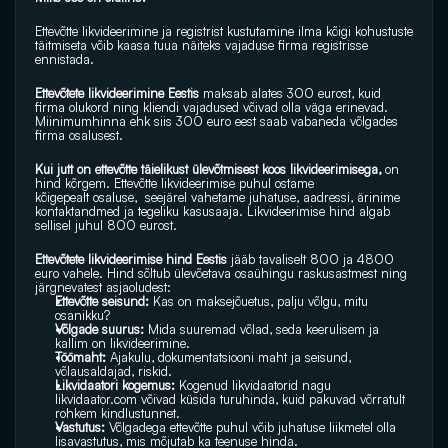
Ettevõtte likvideerimine ja registrist kustutamine ilma kõigi kohustuste 
täitmiseta võib kaasa tuua näiteks vajaduse firma registrisse 
ennistada.
Ettevõtete likvideerimine Eestis
 maksab alates 300 eurost, kuid 
firma olukord ning kliendi vajadused võivad olla väga erinevad. 
Miinimumhinna ehk siis 300 euro eest saab vabaneda võlgades 
firma osalusest.
Kui jutt on ettevõtte täielikust ülevõtmisest koos likvideerimisega, 
on 
hind kõrgem. Ettevõtte likvideerimise puhul ostame 
kõigepealt osaluse,  seejärel vahetame juhatuse, aadressi, ärinime 
kontaktandmed ja tegeliku kasusaaja. Likvideerimise hind algab 
sellisel juhul 800 eurost.
Ettevõtete likvideerimise hind Eestis
 jääb tavaliselt 800 ja 4800 
euro vahele. Hind sõltub ülevõetava osaühingu raskusastmest ning 
järgnevatest asjaoludest:
Ettevõtte seisund: 
Kas on maksejõuetus, palju võlgu, mitu 
osanikku?
Võlgade suurus:
 Mida suuremad võlad, seda keerulisem ja 
kallim on likvideerimine.
Töömaht: 
Ajakulu, dokumentatsiooni maht ja seisund, 
võlausaldajad, riskid.
Likvidaatori kogemus:
 Kogenud likvidaatorid nagu 
likvidaator.com
 võivad küsida turuhinda, kuid pakuvad võrratult 
rohkem kindlustunnet.
Vastutus:
 Võlgadega ettevõtte puhul võib juhatuse liikmetel olla 
lisavastutus, mis mõjutab ka teenuse hinda. 