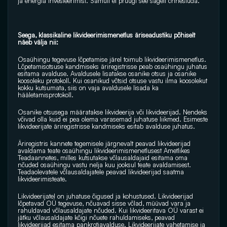
ja energia investeerimist. Samuti ei pruugi see sageli õnnestuda.
Seega, klassikaline likvideerimismenetlus äriseadustiku põhiselt 
näeb välja nii:
Osaühingu tegevuse lõpetamise järel toimub likvideerimismenetlus. 
Lõpetamisotsuse kandmiseks äriregistrisse peab osaühingu juhatus 
esitama avalduse. Avaldusele lisatakse osanike otsus ja osanike 
koosoleku protokoll. Kui osanikud võtsid otsuse vastu ilma koosolekut 
kokku kutsumata, siis on vaja avaldusele lisada ka 
hääletamisprotokoll. 
Osanike otsusega määratakse likvideerija või likvideerijad. Nendeks 
võivad olla kuid ei pea olema varasemad juhatuse liikmed. Esimeste 
likvideerijate äriregistrisse kandmiseks esitab avalduse juhatus.
Äriregistris kannete tegemisele järgnevalt peavad likvideerijad 
avaldama teate osaühingu likvideerimismenetlusest Ametlikes 
Teadaannetes, milles kutsutakse võlausaldajaid esitama oma 
nõuded osaühingu vastu nelja kuu jooksul teate avaldamisest. 
Teadaolevatele võlausaldajatele peavad likvideerijad saatma 
likvideerimisteate.
Likvideerijatel on juhatuse õigused ja kohustused. Likvideerijad 
lõpetavad OÜ tegevuse, nõuavad sisse võlad, müüvad vara ja 
rahuldavad võlausaldajate nõuded. Kui likvideeritava OÜ varast ei 
jätku võlausaldajate kõigi nõuete rahuldamiseks, peavad 
likvideerijad esitama pankrotiavalduse. Likvideerijate vahetamise ja 