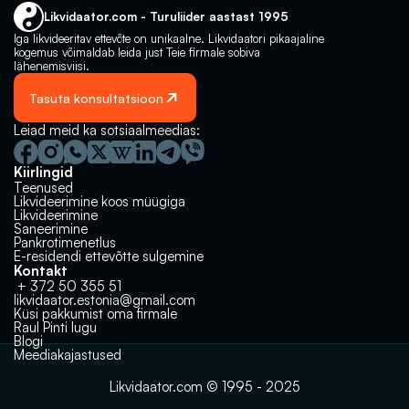
Likvidaator.com - Turuliider aastast 1995
Iga likvideeritav ettevõte on unikaalne. Likvidaatori pikaajaline 
kogemus võimaldab leida just Teie firmale sobiva 
lähenemisviisi.
Tasuta konsultatsioon
Leiad meid ka sotsiaalmeedias:
Kiirlingid
Teenused
Likvideerimine koos müügiga
Likvideerimine
Saneerimine
Pankrotimenetlus
E-residendi ettevõtte sulgemine
Kontakt
 + 372 50 355 51
likvidaator.estonia@gmail.com
Küsi pakkumist oma firmale
Raul Pinti lugu
Milline lahendus võiks olla sulle 
Müük, likvideerimine‬‭ või pankrot?
Blogi
parim? 🤔
Meediakajastused
 Võta ühendust!
Likvidaator.com © 1995 - 2025