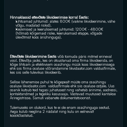
Hinnaklassid ettevõtete likvideerimise korral Eestis:
Lihtsamad juhtumid: alates 800€ (vaikne likvideerimine, vähe 
võlgu, madalad riskid).
Keskmised ja keerulisemad juhtumid: 1200€ - 4800€ 
(hõlmab kõrgemaid riske, keerukamaid etappe, võlgade 
ülevõtmist koos äriühinguga). 
Ettevõtete likvideerimine Eestis
 võib toimuda päris mitmel erineval 
viisil. Ettevõtja jaoks, kes on otsustanud oma firma likvideerida, on 
kõige lihtsam ja efektiivsem osaühingu müük koos likvideerimisega 
ehk siis firma osaluse võõrandamine 
likvidaator.com
 valdusfirmale, 
kes siis selle tulevikus likvideerib.
Sellise lähenemise puhul te kõigepealt müüte oma osaühingu 
osaluse 
likvidaator.com
  valdusfirmale ehk siis osaluse ostjale. Uus 
osanik kutsub teid tagasi juhatusest ning vahetab ärinime, aadressi, 
kontaktandmed ja tegeliku kasusaaja. Vastavad muutused kantakse 
Äriregistrisse. Samuti vabanete dokumentatsioonist. 
Tulemuseks on olukord, kus te ei ole enam osaühinguga seotud. 
Aega kulub reeglina 2 nädalat ning kulu on eelnevalt 
kooskõlastatud.