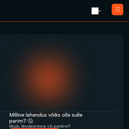
Avaleht 
Meist 
Teenused
Likvideerimine koos müügiga
Blogi 
Likvideerimine
Press 
Saneerimine
Kontakt
Pankrotimenetlus
E-residendi ettevõtte sulgemine
Milline lahendus võiks olla sulle 
parim? 🤔
Müük, likvideerimine‬‭ või pankrot?