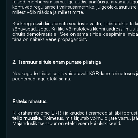
teised, mehhanism sama. Iga uudis, analüüs ja arvamuslugu lä
kohtuvad regulaarselt valitsusametnike, julgeolekuasutuste j
millest võib rääkida ja millest mitte.
Kui keegi eksib kirjutamata seaduste vastu, sildistatakse t
sõnavabadusega. Kriitika võimuloleva klanni aadressil muut
ohuks demokraatiale.  See on sama siltide kleepimine, mida N
täna on näiteks vene propagandist.
2. Tsensuur ei tule enam punase pliiatsiga
Nõukogude Liidus seisis väidetavalt KGB-lane toimetuses ja
peenemad, aga efekt sama. 
Esiteks rahastus. 
Riik rahastab otse ERR-i ja kaudselt erameediat läbi toetuste
tellib muusika.
 Toimetus, mis kirjutab võimulolijate vastu, jä
Majanduslik tsensuur on efektiivsem kui ükski keeld.