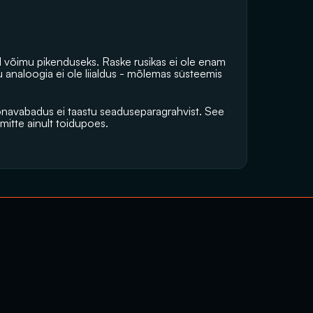
võimu pikenduseks. Raske rusikas ei ole enam 
 analoogia ei ole liialdus - mõlemas süsteemis 
õnavabadus ei taastu seaduseparagrahvist. See 
itte ainult toidupoes. 