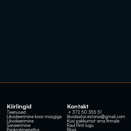
Kiirlingid
Kontakt
Teenused
 + 372 50 355 51
Likvideerimine koos müügiga
likvidaator.estonia@gmail.com
Likvideerimine
Küsi pakkumist oma firmale
Saneerimine
Raul Pinti lugu
Pankrotimenetlus
Blogi