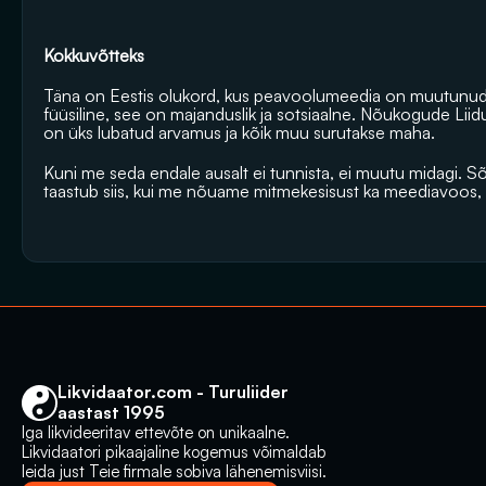
Kokkuvõtteks 
Täna on Eestis olukord, kus peavoolumeedia on muutunud 
füüsiline, see on majanduslik ja sotsiaalne. Nõukogude Liidu
on üks lubatud arvamus ja kõik muu surutakse maha.
Kuni me seda endale ausalt ei tunnista, ei muutu midagi. S
taastub siis, kui me nõuame mitmekesisust ka meediavoos, m
Likvidaator.com - Turuliider 
aastast 1995
Iga likvideeritav ettevõte on unikaalne. 
Likvidaatori pikaajaline kogemus võimaldab 
leida just Teie firmale sobiva lähenemisviisi.