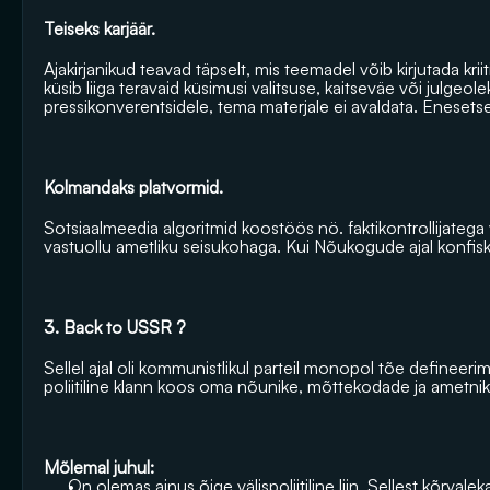
Teiseks karjäär. 
Ajakirjanikud teavad täpselt, mis teemadel võib kirjutada kriit
küsib liiga teravaid küsimusi valitsuse, kaitseväe või julgeol
pressikonverentsidele, tema materjale ei avaldata. Enesets
Kolmandaks platvormid. 
Sotsiaalmeedia algoritmid koostöös nö. faktikontrollijatega 
vastuollu ametliku seisukohaga. Kui Nõukogude ajal konfiskee
3. Back to USSR ?
Sellel ajal oli kommunistlikul parteil monopol tõe defineerim
poliitiline klann koos oma nõunike, mõttekodade ja ametni
Mõlemal juhul:
On olemas ainus õige välispoliitiline liin. Sellest kõrval