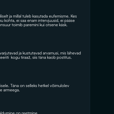
iliselt ja millal tuleb kasutada eufemisme. Kes 
eku kohta, ei saa enam intervjuusid, ei pääse 
ensuur toimib paremini kui otsene käsk.
varjutavad ja kustutavad arvamusi, mis lähevad 
riti  kogu tiraaž, siis täna kaob postitus.
isele. Täna on selleks hetkel võimulolev 
ke armeega.
ekaldumine on reetmine.