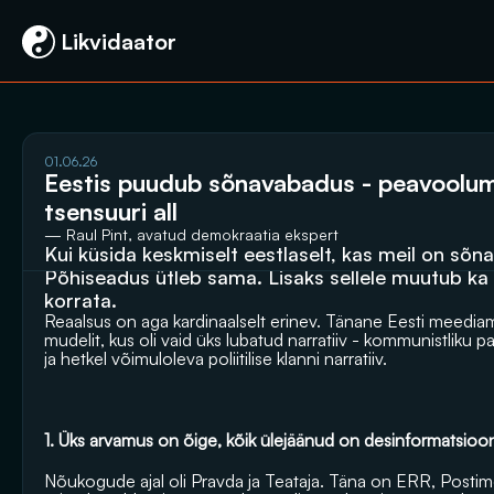
 Likvidaator
01.06.26
Eestis puudub sõnavabadus - peavoolum
tsensuuri all
— Raul Pint, avatud demokraatia ekspert
Kui küsida keskmiselt eestlaselt, kas meil on sõna
Põhiseadus ütleb sama. Lisaks sellele muutub ka 
korrata.
Reaalsus on aga kardinaalselt erinev. Tänane Eesti meed
mudelit, kus oli vaid üks lubatud narratiiv - kommunistliku p
ja hetkel võimuloleva poliitilise klanni narratiiv.
1. Üks arvamus on õige, kõik ülejäänud on desinformatsioo
Nõukogude ajal oli Pravda ja Teataja. Täna on ERR, Postime