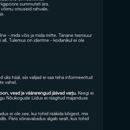
e riigipööre summutati ära.
a võimu otsuseid rahvale.
ja.
ne - mida võis ja mida mitte. Tänane tsensuur 
 all. Tulemus on identne - kodanikul ei ole 
ks hääl, siis valijad ei saa teha informeeritud 
ate vahel.
ioon, vead ja väärarengud jäävad varju. 
Keegi ei 
nagu Nõukogude Liidus ei räägitud majanduse 
s ei ole see, kui tohid rääkida kõigest, mis 
dib. Päris sõnavabadus algab sealt, kus tohid 