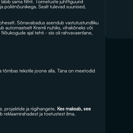
bib sama filtrit. Toimetuste juhtfiguurid 
a poliitnõunikega. Sealt tulevad suunised, 
a koheselt. Sõnavabadus asendub vastutustundliku 
ub automaatselt Kremli nuhiks, vihakõneks või 
õukogude ajal tehti - siis oli rahvavaenlane, 
 tõmbas tekstile joone alla. Täna on meetodid 
, projektide ja riigihangete.
 Kes maksab, see 
äb reklaamirahadest ja toetustest ilma. 