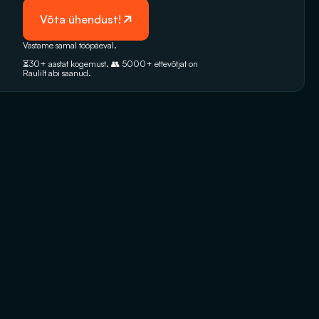
 Võta ühendust!
Vastame samal tööpäeval. 
⏳30+ aastat kogemust. 👥 5000+‭ ettevõtjat on 
Raulilt abi saanud.‬