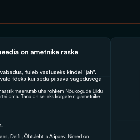
eedia on ametnike raske 
vabadus, tuleb vastuseks kindel "jah". 
vale tõeks kui seda piisava sagedusega 
iamaastik meenutab üha rohkem Nõukogude Liidu 
artei oma. Täna on selleks kõrgete riigiametnike 
n.
es, Delfi , Õhtuleht ja Äripäev. Nimed on 