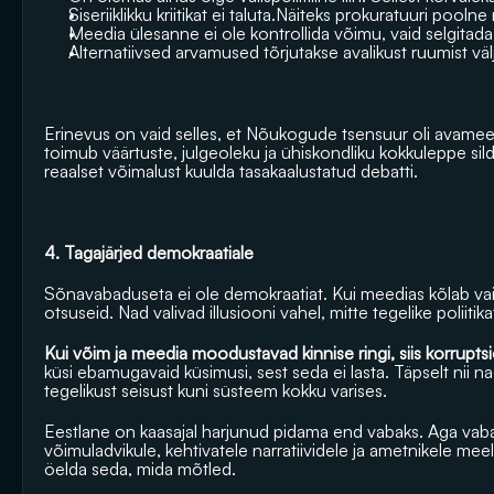
Siseriiklikku kriitikat ei taluta.Näiteks prokuratuuri pooln
Meedia ülesanne ei ole kontrollida võimu, vaid selgitad
Alternatiivsed arvamused tõrjutakse avalikust ruumist väl
Erinevus on vaid selles, et Nõukogude tsensuur oli avameel
toimub väärtuste, julgeoleku ja ühiskondliku kokkuleppe sildi
reaalset võimalust kuulda tasakaalustatud debatti.
4. Tagajärjed demokraatiale
Sõnavabaduseta ei ole demokraatiat. Kui meedias kõlab vaid ü
otsuseid. Nad valivad illusiooni vahel, mitte tegelike poliitik
Kui võim ja meedia moodustavad kinnise ringi, siis korrupts
küsi ebamugavaid küsimusi, sest seda ei lasta. Täpselt nii 
tegelikust seisust kuni süsteem kokku varises.
Eestlane on kaasajal harjunud pidama end vabaks. Aga vabadu
võimuladvikule, kehtivatele narratiividele ja ametnikele meel
öelda seda, mida mõtled.