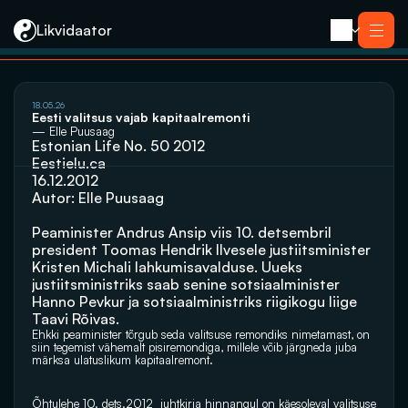
Likvidaator
18.05.26
Teenused
Eesti valitsus vajab kapitaalremonti
Likvideerimine koos müügiga
— Elle Puusaag
Likvideerimine
Estonian Life No. 50 2012
Saneerimine
Eestielu.ca
Pankrotimenetlus
E-residendi ettevõtte sulgemine
16.12.2012
Kontakt
Autor: Elle Puusaag
Peaminister Andrus Ansip viis 10. detsembril 
president Toomas Hendrik Ilvesele justiitsminister 
Kristen Michali lahkumisavalduse. Uueks 
justiitsministriks saab senine sotsiaalminister 
Hanno Pevkur ja sotsiaalministriks riigikogu liige 
Taavi Rõivas.
Ehkki peaminister tõrgub seda valitsuse remondiks nimetamast, on 
siin tegemist vähemalt pisiremondiga, millele võib järgneda juba 
märksa ulatuslikum kapitaalremont.
Õhtulehe 10. dets.2012  juhtkirja hinnangul on käesoleval valitsuse 