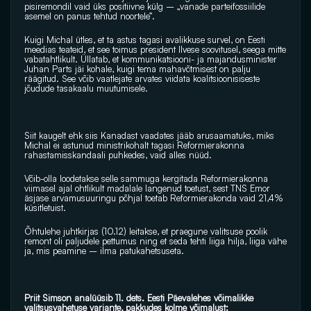
pisiremondil vaid üks positiivne külg – „vanade parteifossiilide 
asemel on panus tehtud noortele”.
Kuigi Michal ütles, et ta astus tagasi avalikkuse survel, on Eesti 
meedias teateid, et see toimus president Ilvese soovitusel, seega mitte 
vabatahtlikult. Üllatab, et kommunikatsiooni- ja majandusminister 
Juhan Parts jäi kohale, kuigi tema mahavõtmisest on palju 
räägitud. See võib vaatlejate arvates viidata koalitsioonisiseste 
jõudude tasakaalu muutumisele.
Siit kaugelt ehk siis Kanadast vaadates jääb arusaamatuks, miks 
Michal ei astunud ministrikohalt tagasi Reformierakonna 
rahastamisskandaali puhkedes, vaid alles nüüd.
Võib-olla loodetakse selle sammuga kergitada Reformierakonna 
viimasel ajal ohtlikult madalale langenud toetust, sest TNS Emor 
äsjase arvamusuuringu põhjal toetab Reformierakonda vaid 21,4% 
küsitletuist. 
Õhtulehe juhtkirjas (10.12) leitakse, et praegune valitsuse poolik 
remont oli paljudele pettumus ning et seda tehti liiga hilja, liiga vähe 
ja, mis peamine – ilma patukahetsuseta.
Priit Simson analüüsib 11. dets. Eesti Päevalehes võimalikke 
valitsusvahetuse variante, pakkudes kolme võimalust: