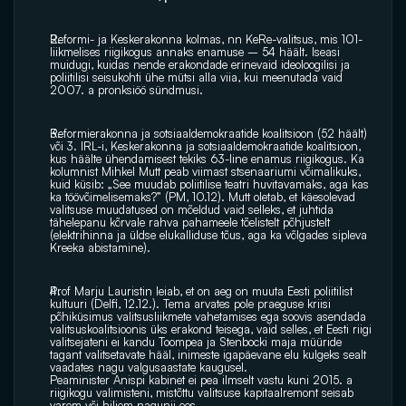
Reformi- ja Keskerakonna kolmas, nn KeRe-valitsus, mis 101-
liikmelises riigikogus annaks enamuse – 54 häält. Iseasi 
muidugi, kuidas nende erakondade erinevaid ideoloogilisi ja 
poliitilisi seisukohti ühe mütsi alla viia, kui meenutada vaid 
2007. a pronksiöö sündmusi. 
Reformierakonna ja sotsiaaldemokraatide koalitsioon (52 häält) 
või 3. IRL-i, Keskerakonna ja sotsiaaldemokraatide koalitsioon, 
kus häälte ühendamisest tekiks 63-line enamus riigikogus. Ka 
kolumnist Mihkel Mutt peab viimast stsenaariumi võimalikuks, 
kuid küsib: „See muudab poliitilise teatri huvitavamaks, aga kas 
ka töövõimelisemaks?” (PM, 10.12). Mutt oletab, et käesolevad 
valitsuse muudatused on mõeldud vaid selleks, et juhtida 
tähelepanu kõrvale rahva pahameele tõelistelt põhjustelt 
(elektrihinna ja üldse elukalliduse tõus, aga ka võlgades sipleva 
Kreeka abistamine).
Prof Marju Lauristin leiab, et on aeg on muuta Eesti poliitilist 
kultuuri (Delfi, 12.12.). Tema arvates pole praeguse kriisi 
põhiküsimus valitsusliikmete vahetamises ega soovis asendada 
valitsuskoalitsioonis üks erakond teisega, vaid selles, et Eesti riigi 
valitsejateni ei kandu Toompea ja Stenbocki maja müüride 
tagant valitsetavate hääl, inimeste igapäevane elu kulgeks sealt 
vaadates nagu valgusaastate kaugusel.
Peaminister Anispi kabinet ei pea ilmselt vastu kuni 2015. a 
riigikogu valimisteni, mistõttu valitsuse kapitaalremont seisab 
varem või hiljem nagunii ees.