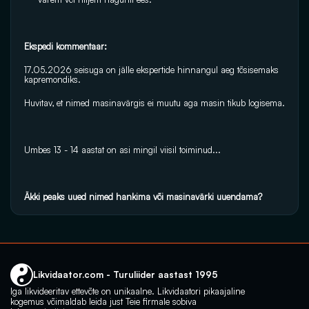
Ekspedi kommentaar:
17.05.2026 seisuga on jälle ekspertide hinnangul aeg tõsisemaks 
kapremondiks.
Huvitav, et nimed masinavärgis ei muutu aga masin tikub logisema.
Umbes 13 - 14 aastat on asi mingil viisil toiminud...
Äkki peaks uued nimed hankima või masinavärki uuendama? 
Likvidaator.com - Turuliider aastast 1995
Iga likvideeritav ettevõte on unikaalne. Likvidaatori pikaajaline 
kogemus võimaldab leida just Teie firmale sobiva 