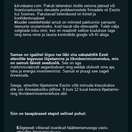
Likvidaator.com: Pakub lahendusi riiulile seisma jäänud või 
finantsraskustes olevatele probleemsetele firmadele nii Eestis 
kui Soomes. Pakutavad lahendused on kiired ja 
konfidentsiaalsed.
Muudel veebilehtedel amuti on mitmeid pakkumisi sarnaste 
teenuste osutamiseks, kuid tasub olla ettevaatlik. Tuleb välja 
selgitada isiku nimi, kes on reaalselt sellise kuulutuse taga 
ning tema nime ja tausta kontrollide google või AI abiga.
Samas on igaühel õigus ise läbi viia vabatahtlik Eesti 
ettevõtte tegevuse lõpetamine ja likvideerimismenetus, mis 
on samuti täiesti seaduslik.
 See on aga 
märkimisväärselt aeganõudvam ning eeldab oluliselt oma aja, 
raha ja energia investeerimist. Samuti ei pruugi see sageli 
õnnestuda.
Seega, ettevõtte lõpetamine Eestis võib toimuda klassikalise 
ehk siis Äriseadustiku põhise  8 kuni 12 kuud kestva lõpetamis- 
ning likvideerimisemenetluse abil.  
Siin on tavapärased etapid sellisel puhul:
Kõigepealt võtavad osanikud häälteenamusega vastu 
ettevõtte lõpetamisotsuse.