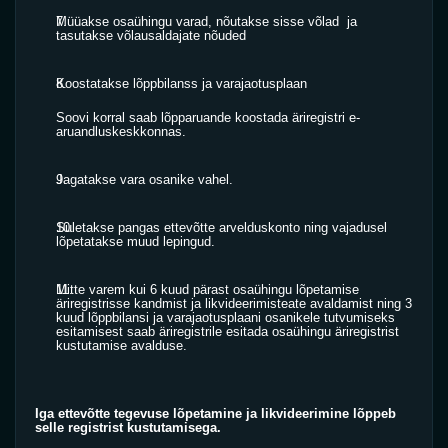
Müüakse osaühingu varad, nõutakse sisse võlad  ja 
tasutakse võlausaldajate nõuded
Koostatakse lõppbilanss ja varajaotusplaan
Soovi korral saab lõpparuande koostada äriregistri e-
aruandluskeskkonnas. 
Jagatakse vara osanike vahel.
Suletakse pangas ettevõtte arvelduskonto ning vajadusel 
lõpetatakse muud lepingud.
Mitte varem kui 6 kuud pärast osaühingu lõpetamise 
äriregistrisse kandmist ja likvideerimisteate avaldamist ning 3 
kuud lõppbilansi ja varajaotusplaani osanikele tutvumiseks 
esitamisest saab äriregistrile esitada osaühingu äriregistrist 
kustutamise avalduse.
Iga ettevõtte tegevuse lõpetamine ja likvideerimine lõppeb 
selle registrist kustutamisega.