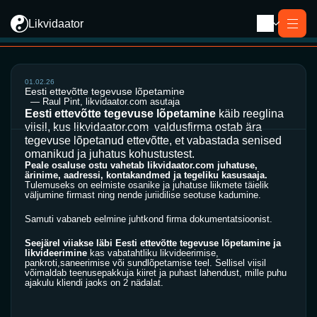
Likvidaator
01.02.26
Teenused
Eesti ettevõtte tegevuse lõpetamine
Likvideerimine koos müügiga
  — Raul Pint, likvidaator.com asutaja
Likvideerimine
Eesti ettevõtte tegevuse lõpetamine
 käib reeglina 
Saneerimine
viisil, kus 
likvidaator.com
  valdusfirma ostab ära 
Pankrotimenetlus
E-residendi ettevõtte sulgemine
Kontakt
tegevuse lõpetanud ettevõtte, et vabastada senised 
omanikud ja juhatus kohustustest. 
Peale osaluse ostu vahetab 
likvidaator.com
 juhatuse, 
ärinime, aadressi, kontakandmed ja tegeliku kasusaaja. 
Tulemuseks on eelmiste osanike ja juhatuse liikmete täielik 
väljumine firmast ning nende juriidilise seotuse kadumine.
Samuti vabaneb eelmine juhtkond firma dokumentatsioonist.
Seejärel viiakse läbi Eesti ettevõtte tegevuse lõpetamine ja 
likvideerimine 
kas vabatahtliku likvideerimise, 
pankroti,saneerimise või sundlõpetamise teel. Sellisel viisil 
võimaldab teenusepakkuja kiiret ja puhast lahendust, mille puhu 
ajakulu kliendi jaoks on 2 nädalat. 