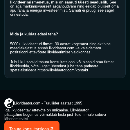
likvideerimismenetus, mis on samuti täiesti seaduslik. 
See 
on aga märkimisväärselt aeganõudvam ning eeldab oluliselt oma 
aja, raha ja energia investeerimist. Samuti ei pruugi see sageli 
õnnestuda.
Mida ja kuidas edasi teha?
5000+ likvideeritud firmat, 30 aastat kogemust ning aktiivne 
meediakajastus annab 
likvidaator.com
 -le vaieldamatu 
positsiooni ettevõtete likvideerimise valdkonnas.
Juhul kui soovid tasuta konsultatsiooni või plaanid oma firmat 
likvideerida, võta julgelt ühendust juba täna parimate 
spetsialistidega 
https://likvidaator.com/kontakt
Likvidaator.com - Turuliider aastast 1995
Iga likvideeritav ettevõte on unikaalne. Likvidaatori 
pikaajaline kogemus võimaldab leida just Teie firmale sobiva 
lähenemisviisi.
Tasuta konsultatsioon