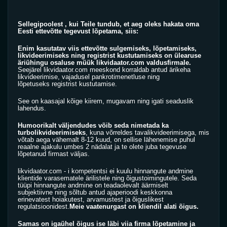
Sellegipoolest , kui Teile tundub, et aeg oleks hakata oma 
Eesti ettevõtte tegevust lõpetama, siis:
Enim kasutatav viis ettevõtte sulgemiseks, lõpetamiseks, 
likvideerimiseks ning registrist kustutamiseks on ülearuse 
äriühingu osaluse müük 
likvidaator.com
 valdusfirmale.
Seejärel 
likvidaator.com
 meeskond korraldab antud ärikeha 
likvideerimise, vajadusel pankrotimenetluse ning 
lõpetuseks registrist kustutamise.
See on kaasajal kõige kiirem, mugavam ning igati seaduslik 
lahendus.
Humoorikalt väljendudes võib seda nimetada ka 
turbolikvideerimiseks
, kuna võrreldes tavalikvideerimisega, mis 
võtab aega vähemalt 8-12 kuud, on sellise lähenemise puhul 
reaalne ajakulu umbes 2 nädalat ja te olete juba tegevuse 
lõpetanud firmast väljas.
likvidaator.com
 - i kompetentsi ei kuulu hinnangute andmine 
klientide varasematele ärilistele ning õigustoimingutele. Seda 
tüüpi hinnangute andmine on teadaolevalt äärmiselt 
subjektiivne ning sõltub antud ajaperioodi keskkonna 
erinevatest hoiakutest, arvamustest ja õiguslikest 
regulatsioonidest.
Meie vaatenurgast on kliendil alati õigus.
Samas on igaühel õigus ise läbi viia firma lõpetamine ja 