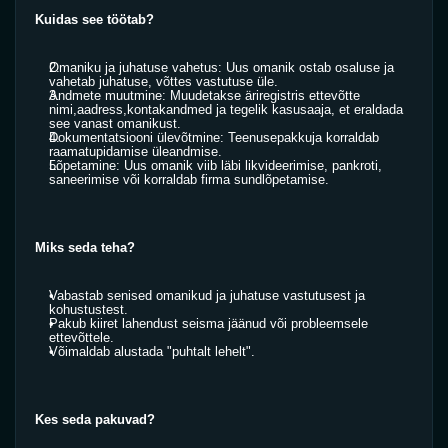
Kuidas see töötab? 
Omaniku ja juhatuse vahetus: Uus omanik ostab osaluse ja 
vahetab juhatuse, võttes vastutuse üle.
Andmete muutmine: Muudetakse äriregistris ettevõtte 
nimi,aadress,kontakandmed ja tegelik kasusaaja, et eraldada 
see vanast omanikust.
Dokumentatsiooni ülevõtmine: Teenusepakkuja korraldab 
raamatupidamise üleandmise.
Lõpetamine: Uus omanik viib läbi likvideerimise, pankroti, 
saneerimise või korraldab firma sundlõpetamise. 
Miks seda teha? 
Vabastab senised omanikud ja juhatuse vastutusest ja 
kohustustest.
Pakub kiiret lahendust seisma jäänud või probleemsele 
ettevõttele.
Võimaldab alustada "puhtalt lehelt". 
Kes seda pakuvad?