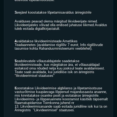
Seejärel koostatakse lõpetamisavaldus äriregistrile
Avalduses peavad olema märgitud likvideerijate nimed. 
Likvideerijateks võivad olla endised juhatuse liikmed.Avaldus 
tuleb esitada digiallkirjastatult.
Avaldatakse likvideerimisteade 
Ametlikes 
Teadaannetes
 (avaldamise riigilõiv 7 eurot; Info riigilõivude 
tasumise kohta 
Rahandusministeeriumi veebilehel
). 
Teadolevatele võlausaldajatele saadetakse 
likvideerimisteade, kus märgitakse ära, et võlausaldajad 
esitaksid oma nõuded nelja kuu jooksul teate avaldamisest. 
Teate saab avaldada, kui juriidilise isik on äriregistris 
"likvideerimisel staatuses"
Koostatakse Likvideerimise algbilanss ja lõpetamisotsuse 
vastuvõtmise kuupäevaga lõppenud majandusaasta aruanne, 
mis kinnitatakse osanike poolt ja esitatakse äriregistrile. 
Likvideerimis- ja lõpparuannete koostamist käsitleb täpsemalt 
Raamatupidamise Toimkonna
 juhend nr 
13. Likvideerimisaruande saab esitada juriidiline isik kui ta on 
Äriregistris  "Likvideerimisel" staatuses.