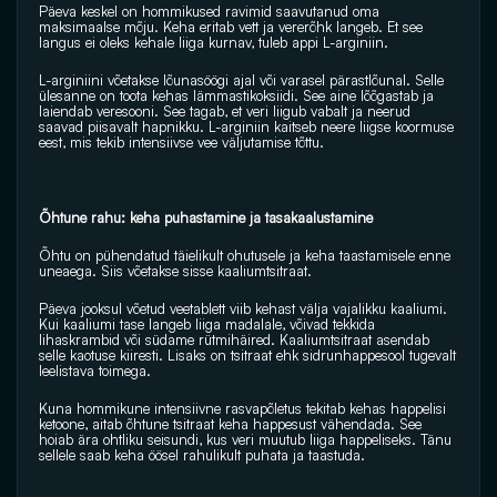
Päeva keskel on hommikused ravimid saavutanud oma 
maksimaalse mõju. Keha eritab vett ja vererõhk langeb. Et see 
langus ei oleks kehale liiga kurnav, tuleb appi L-arginiin.
L-arginiini võetakse lõunasöögi ajal või varasel pärastlõunal. Selle 
ülesanne on toota kehas lämmastikoksiidi. See aine lõõgastab ja 
laiendab veresooni. See tagab, et veri liigub vabalt ja neerud 
saavad piisavalt hapnikku. L-arginiin kaitseb neere liigse koormuse 
eest, mis tekib intensiivse vee väljutamise tõttu.
Õhtune rahu: keha puhastamine ja tasakaalustamine
Õhtu on pühendatud täielikult ohutusele ja keha taastamisele enne 
uneaega. Siis võetakse sisse kaaliumtsitraat.
Päeva jooksul võetud veetablett viib kehast välja vajalikku kaaliumi. 
Kui kaaliumi tase langeb liiga madalale, võivad tekkida 
lihaskrambid või südame rütmihäired. Kaaliumtsitraat asendab 
selle kaotuse kiiresti. Lisaks on tsitraat ehk sidrunhappesool tugevalt 
leelistava toimega. 
Kuna hommikune intensiivne rasvapõletus tekitab kehas happelisi 
ketoone, aitab õhtune tsitraat keha happesust vähendada. See 
hoiab ära ohtliku seisundi, kus veri muutub liiga happeliseks. Tänu 
sellele saab keha öösel rahulikult puhata ja taastuda.