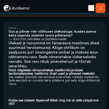
Likvidaator
About us
6/30/26
Services
Uus ja põnev relv võitluses ülekaaluga: kuidas panna 
Liquidation with Sale
Services
keha iseenda sisemist rasva põletama?
Liquidation 
Liquidation with Sale
— Raul Pint, biohäkker ja õlipõletusmeister
Reorganization
Ülekaal ja rasvumine on tänapäeva maailmas ühed 
Liquidation 
Bankruptcy
Reorganization
suurimad tervisemured. Kõige ohtlikum on 
Closing an E-resident’s Company
Bankruptcy
sealjuures just siseorganite ümber ja maksas asuv 
Closing an E-resident’s Company
nähtamatu rasv. Seda nimetatakse viskeraalseks 
Contact
rasvaks. See rasv rikub ainevahetust ja tõstab 
vererõhku.
Nüüd räägitakse rahvusvahelises meditsiinikirjanduses 
kardiometaboolses meditsiinis ühest uuest ja põnevast meetodist. 
See meetod ühendab neli erinevat ainet üheks nutikaks süsteemiks. 
Selle eesmärk on sundida keha põletama just seda kõige ohtlikumat 
rasva.
Kuidas see süsteem täpsemalt töötab ning mis on selle salapärane 
võti? 