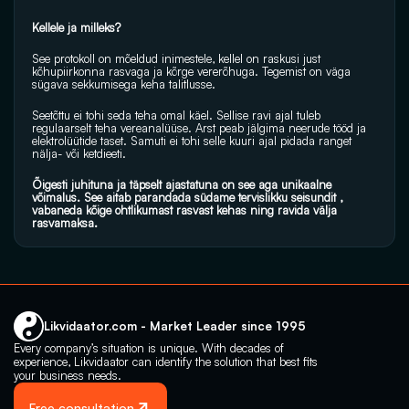
Kellele ja milleks?
See protokoll on mõeldud inimestele, kellel on raskusi just 
kõhupiirkonna rasvaga ja kõrge vererõhuga. Tegemist on väga 
sügava sekkumisega keha talitlusse. 
Seetõttu ei tohi seda teha omal käel. Sellise ravi ajal tuleb 
regulaarselt teha vereanalüüse. Arst peab jälgima neerude tööd ja 
elektrolüütide taset. Samuti ei tohi selle kuuri ajal pidada ranget 
nälja- või ketdieeti.
Õigesti juhituna ja täpselt ajastatuna on see aga unikaalne 
võimalus. See aitab parandada südame tervislikku seisundit , 
vabaneda kõige ohtlikumast rasvast kehas ning ravida välja 
rasvamaksa.
Likvidaator.com - Market Leader since 1995
Every company’s situation is unique. With decades of 
experience, Likvidaator can identify the solution that best fits 
your business needs.
Free consultation