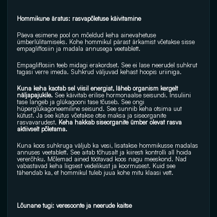
Hommikune äratus: rasvapõletuse käivitamine
Päeva esimene pool on mõeldud keha ainevahetuse 
ümberlülitamiseks. Kohe hommikul pärast ärkamist võetakse sisse 
empagliflosiin ja madala annusega veetablett.
Empagliflosiin teeb midagi erakordset. See ei lase neerudel suhkrut 
tagasi verre imeda. Suhkrud väljuvad kehast hoopis uriiniga. 
Kuna keha kaotab sel viisil energiat, läheb organism kergelt 
näljapajukile. 
See käivitab erilise hormonaalse seisundi. Insuliini 
tase langeb ja glükagooni tase tõuseb. See ongi 
hüperglükagoneemiline seisund. See sunnib keha otsima uut 
kütust. Ja see kütus võetakse otse maksa ja siseorganite 
rasvavarudest. 
Keha hakkab siseorganite ümber olevat rasva 
aktiivselt põletama.
Kuna koos suhkruga väljub ka vesi, lisatakse hommikusse madalas 
annuses veetablett. See aitab tõhusalt ja kiiresti kontrolli all hoida 
vererõhku. Mõlemad ained töötavad koos nagu meeskond. Nad 
vabastavad keha liigsest vedelikust ja koormusest. Kuid see 
tähendab ka, et hommikul tuleb juua kohe mitu klaasi vett.
Lõunane tugi: veresoonte ja neerude kaitse