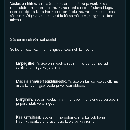
Vastus on lihtne: 
ainete õige ajastamine päeva jooksul. Seda 
nimetatakse kronoteraapiaks. Kuna need ained mõjutavad tugevalt 
neerude tööd ja keha hormoone, on ülioluline, millal midagi sisse 
võetakse. Õige kava aitab vältida kõrvalmõjusid ja tagab parima 
tulemuse.
Süsteemi neli võimsat osalist
Selles erilises režiimis mängivad koos neli komponenti:
Empagliflosiin. 
See on moodne ravim, mis paneb neerud 
suhkrut uriiniga välja viima.
Madala annuse tiasiiddiureetikum. 
See on tuntud veetablett, mis 
aitab kehast liigset soola ja vett eemaldada.
L-arginiin. 
See on looduslik aminohape, mis laiendab veresooni 
ja parandab vereringet.
Kaaliumtsitraat. 
See on mineraalaine, mis kaitseb keha 
hapnikutasakaalu ja asendab kaotatud kaaliumi.