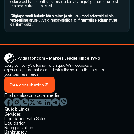
eelarvedefitsiit ja ohtliku kiirusega kasvav riigivõlg ohustama Eesti 
majanduslikku stabiilsust. 
Riigiaparaadi kulude kärpimine ja struktuursed reformid ei ole 
teoreetiline arutelu, vaid hädavajalik riigi finantsilise sõltumatuse 
säilitamiseks.
Likvidaator.com - Market Leader since 1995
Every company’s situation is unique. With decades of 
experience, Likvidaator can identify the solution that best fits 
your business needs.
Free consultation
Find us also on social media:
Quick Links
Services
Liquidation with Sale
Liquidation 
Reorganization
Bankruptcy