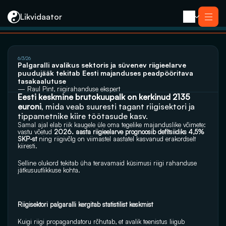
Likvidaator
About us
6/3/26
Services
Palgaralli avalikus sektoris ja süvenev riigieelarve 
Liquidation with Sale
Services
puudujääk tekitab Eesti majanduses peadpööritava 
Liquidation 
Liquidation with Sale
tasakaalutuse
Reorganization
Liquidation 
— Raul Pint, riigirahanduse ekspert
Bankruptcy
Eesti keskmine brutokuupalk on kerkinud 2135 
Reorganization
Closing an E-resident’s Company
Bankruptcy
euroni
, mida veab suuresti tagant riigisektori ja 
Closing an E-resident’s Company
tippametnike kiire töötasude kasv. 
Contact
Samal ajal elab riik kaugele üle oma tegelike majanduslike võimete: 
vastu võetud 
2026. aasta riigieelarve prognoosib defitsiidiks 4,5% 
SKP-st
 ning riigivõlg on viimastel aastatel kasvanud erakordselt 
kiiresti.
Selline olukord tekitab üha teravamaid küsimusi riigi rahanduse 
jätkusuutlikkuse kohta.
Riigisektori palgaralli kergitab statistilist keskmist
Kuigi riigi propagandatoru rõhutab, et avalik teenistus liigub 