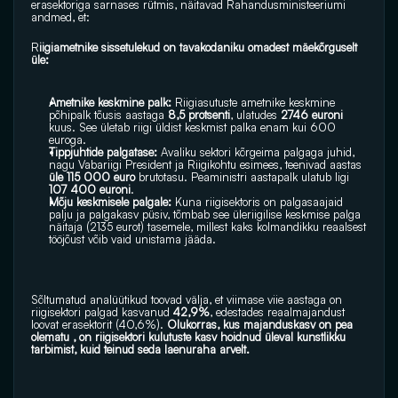
erasektoriga sarnases rütmis, näitavad Rahandusministeeriumi 
andmed, et:
R
iigiametnike sissetulekud on tavakodaniku omadest mäekõrguselt 
üle:
Ametnike keskmine palk:
 Riigiasutuste ametnike keskmine 
põhipalk tõusis aastaga 
8,5 protsenti
, ulatudes 
2746 euroni
kuus. See ületab riigi üldist keskmist palka enam kui 600 
euroga.
Tippjuhtide palgatase:
 Avaliku sektori kõrgeima palgaga juhid, 
nagu Vabariigi President ja Riigikohtu esimees, teenivad aastas 
üle 115 000 euro
 brutotasu. Peaministri aastapalk ulatub ligi 
107 400 euroni
.
Mõju keskmisele palgale:
 Kuna riigisektoris on palgasaajaid 
palju ja palgakasv püsiv, tõmbab see üleriigilise keskmise palga 
näitaja (2135 eurot) tasemele, millest kaks kolmandikku reaalsest 
tööjõust võib vaid unistama jääda.
Sõltumatud analüütikud toovad välja, et viimase viie aastaga on 
riigisektori palgad kasvanud 
42,9%
, edestades reaalmajandust 
loovat erasektorit (40,6%). 
Olukorras, kus majanduskasv on pea 
olematu , on riigisektori kulutuste kasv hoidnud üleval kunstlikku 
tarbimist, kuid teinud seda laenuraha arvelt.