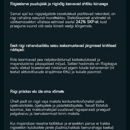
Riigieelarve puudujääk ja riigivõlg kasvavad ohtliku kiirusega
Samal ajal kui riigipalgaliste sissetulekud püstitavad rekordeid, on 
riigi rahaline seisund murettekitav. Statistikaameti andmetel oli 
valitsemissektori võlatase eelmisel aastal 
24,1% SKP-st
, kuid 
praegune suund viib seda kiiresti veelgi kõrgemale.
Eesti riigi rahanduslikku seisu iseloomustavad järgmised kriitilised 
näitajad:
Riiki koormavad pea neljakordistunud kaitsekulutused ja 
majanduskriisi pikaajalised mõjud. Sellest hoolimata on Riigikogus 
vastu võetud lisaeelarved näidanud pigem tulude kahanemist (nt 
teatud aktsiisitõusude ärajätmise tõttu) ja kulude püsimist.
Riigi priiskav elu üle oma võimete
Ühelt poolt on riigil vaja maksta konkurentsivõimelist palka 
spetsialistidele, õpetajatele ja päästetöötajatele. Teisalt tõstatub 
küsimus, kas maksumaksjad suudavad riigiaparaadi praegust 
palgakasvu ja laenukoormust kinni maksta.
Kui majanduse reaalne tootlikkus ja erasektori panus ei hakka 
riigisektori kulutustele järele jõudma,hakkab laenurahaga kaetud 