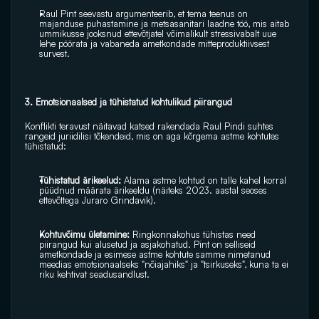
Raul Pint seevastu argumenteerib, et tema teenus on 
majanduse puhastamine ja metsasanitari laadne töö, mis aitab 
ummikusse jooksnud ettevõtjatel võimalikult stressivabalt uue 
lehe pöörata ja vabaneda ametkondade mitteproduktiivsest 
survest.
3. Emotsionaalsed ja tühistatud kohtulikud piirangud
Konflikti teravust näitavad katsed rakendada Raul Pindi suhtes 
rangeid juriidilisi tõkendeid, mis on aga kõrgema astme kohtutes 
tühistatud: 
Tühistatud ärikeelud:
 Alama astme kohtud on talle kahel korral 
püüdnud määrata ärikeeldu (näiteks 2023. aastal seoses 
ettevõttega Juraro Grindavik).
Kohtuvõimu ületamine:
 Ringkonnakohus tühistas need 
piirangud kui alusetud ja asjakohatud. Pint on selliseid 
ametkondade ja esimese astme kohtute samme nimetanud 
meedias emotsionaalseks "nõiajahiks" ja "tsirkuseks", kuna ta ei 
riku kehtivat seadusandlust.