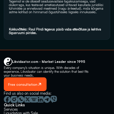
Tegemist ei ole otseselt seadusevastase tagakiusamisega, vaid 
olukorraga, kus teatavad ametiasutused üritavad kasutada juriidilisi 
tühimikke ja ennetavaid meetmeid (nagu ärikeelud), mida kõrgema 
astme kohtud on hinnanud õigustühiseks liigseks innukuseks.
Kokkuvõtteks:
Raul Pindi tegevus püsib vaba ettevõtluse ja kehtiva 
õigusruumi piirides.
Likvidaator.com - Market Leader since 1995
Every company’s situation is unique. With decades of 
experience, Likvidaator can identify the solution that best fits 
your business needs.
Free consultation
Find us also on social media:
Quick Links
Services
Liquidation with Sale