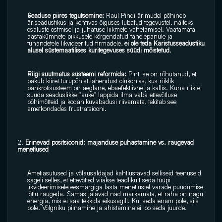
Seaduse piires tegutsemine:
 Raul Pindi ärimudel põhineb 
äriseadustikus ja kehtivas õiguses lubatud tegevustel, näiteks 
osaluste ostmisel ja juhatuse liikmete vahetamisel. Vaatamata 
aastakümnete pikkusele kõrgendatud tähelepanule ja 
tuhandetele likvideeritud firmadele, 
ei ole teda Karistusseadustiku 
alusel süstemaatilises kuritegevuses süüdi mõistetud
.
Riigi suutmatus süsteemi reformida:
 Pint ise on rõhutanud, et 
pakub kiiret turupõhist lahendust olukorras, kus riiklik 
pankrotisüsteem on aeglane, ebaefektiivne ja kallis. Kuna riik ei 
suuda seaduslikke "auke" lappida ilma vaba ettevõtluse 
põhimõtteid ja kodanikuvabadusi riivamata, tekitab see 
ametkondades frustratsiooni.
2. 
Erinevad positsioonid: majanduse puhastamine vs. raugevad 
menetlused
Ametiasutused ja võlausaldajad kahtlustavad selliseid teenuseid 
sageli selles, et ettevõtted viiakse teadlikult seda tüüpi 
likvideerimisele eesmärgiga lasta menetlustel varade puudumise 
tõttu raugeda. Samas jätavad nad märkamata, et raha on nagu 
energia, mis ei saa tekkida eikusagilt. Kui seda enam pole, siis 
pole. Võlgniku piinamine ja ahistamine ei loo seda juurde.