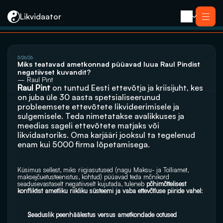
Likvidaator
About us
5/26/26
Services
Miks teatavad ametkonnad püüavad luua Raul Pindist 
Liquidation with Sale
Services
negatiivset kuvandit?
Liquidation 
Liquidation with Sale
— Raul Pint
Reorganization
Raul Pint
 on tuntud Eesti ettevõtja ja kriisijuht, kes 
Liquidation 
Bankruptcy
Reorganization
on juba üle 30 aasta spetsialiseerunud 
Closing an E-resident’s Company
Bankruptcy
probleemsete ettevõtete likvideerimisele ja 
Closing an E-resident’s Company
sulgemisele. Teda nimetatakse avalikkuses ja 
Contact
meedias sageli ettevõtete matjaks või 
likvidaatoriks. Oma karjääri jooksul ta tegelenud 
enam kui 5000 firma lõpetamisega. 
Küsimus sellest, miks riigiasutused (nagu Maksu- ja Tolliamet, 
maksejõuetusteenistus, kohtud) püüavad teda mõnikord 
seadusevastaselt negatiivselt kujutada, tuleneb 
põhimõttelisest 
konfliktist ametliku riikliku süsteemi ja vaba ettevõtluse piiride vahel
: 
Seaduslik peenhäälestus versus ametkondade ootused