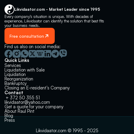
Likvidaator.com - Market Leader since 1995
Every company’s situation is unique. With decades of 
experience, Likvidaator can identify the solution that best fits 
your business needs.
Free consultation
Find us also on social media:
Quick Links
Services
Liquidation with Sale
Liquidation 
Reorganization
Bankruptcy
Closing an E-resident’s Company
Contact
 + 372 50 355 51
likvidaator@yahoo.com
Get a quote for your company
About Raul Pint
Not sure which solution fits 
Restructuring, bankruptcy or liquidation 
Blog
- we help you find the right path.
your company? 🤔
Press
Get a free consultation!
Likvidaator.com © 1995 - 2025