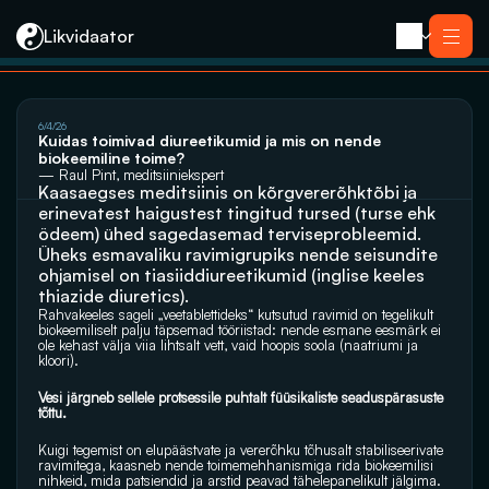
Likvidaator
About us
6/4/26
Services
Kuidas toimivad diureetikumid ja mis on nende 
Liquidation with Sale
Services
biokeemiline toime?
Liquidation 
Liquidation with Sale
— Raul Pint, meditsiiniekspert
Reorganization
Kaasaegses meditsiinis on kõrgvererõhktõbi ja 
Liquidation 
Bankruptcy
Reorganization
erinevatest haigustest tingitud tursed (turse ehk 
Closing an E-resident’s Company
Bankruptcy
ödeem) ühed sagedasemad terviseprobleemid. 
Closing an E-resident’s Company
Üheks esmavaliku ravimigrupiks nende seisundite 
Contact
ohjamisel on tiasiiddiureetikumid (inglise keeles 
thiazide diuretics).
Rahvakeeles sageli „veetablettideks“ kutsutud ravimid on tegelikult 
biokeemiliselt palju täpsemad tööriistad: nende esmane eesmärk ei 
ole kehast välja viia lihtsalt vett, vaid hoopis soola (naatriumi ja 
kloori). 
Vesi järgneb sellele protsessile puhtalt füüsikaliste seaduspärasuste 
tõttu.
Kuigi tegemist on elupäästvate ja vererõhku tõhusalt stabiliseerivate 
ravimitega, kaasneb nende toimemehhanismiga rida biokeemilisi 
nihkeid, mida patsiendid ja arstid peavad tähelepanelikult jälgima.