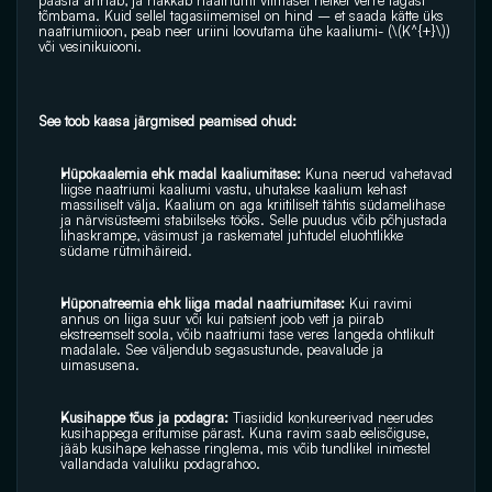
päästa annab, ja hakkab naatriumi viimasel hetkel verre tagasi 
tõmbama. Kuid sellel tagasiimemisel on hind – et saada kätte üks 
naatriumiioon, peab neer uriini loovutama ühe kaaliumi- (\(K^{+}\)) 
või vesinikuiooni.
See toob kaasa järgmised peamised ohud:
Hüpokaalemia ehk madal kaaliumitase:
 Kuna neerud vahetavad 
liigse naatriumi kaaliumi vastu, uhutakse kaalium kehast 
massiliselt välja. Kaalium on aga kriitiliselt tähtis südamelihase 
ja närvisüsteemi stabiilseks tööks. Selle puudus võib põhjustada 
lihaskrampe, väsimust ja raskematel juhtudel eluohtlikke 
südame rütmihäireid.
Hüponatreemia ehk liiga madal naatriumitase:
 Kui ravimi 
annus on liiga suur või kui patsient joob vett ja piirab 
ekstreemselt soola, võib naatriumi tase veres langeda ohtlikult 
madalale. See väljendub segasustunde, peavalude ja 
uimasusena.
Kusihappe tõus ja podagra:
 Tiasiidid konkureerivad neerudes 
kusihappega eritumise pärast. Kuna ravim saab eelisõiguse, 
jääb kusihape kehasse ringlema, mis võib tundlikel inimestel 
vallandada valuliku podagrahoo.