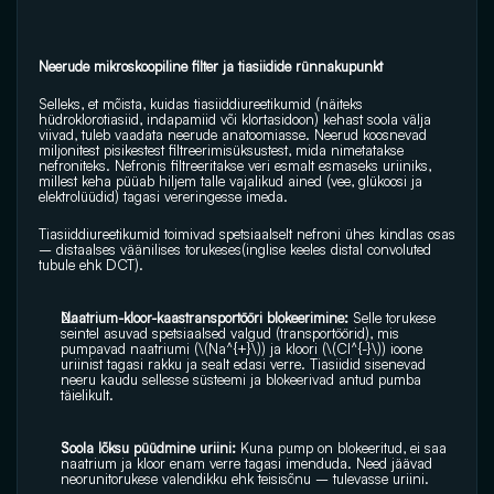
Neerude mikroskoopiline filter ja tiasiidide rünnakupunkt
Selleks, et mõista, kuidas tiasiiddiureetikumid (näiteks 
hüdroklorotiasiid, indapamiid või klortasidoon) kehast soola välja 
viivad, tuleb vaadata neerude anatoomiasse. Neerud koosnevad 
miljonitest pisikestest filtreerimisüksustest, mida nimetatakse 
nefroniteks. Nefronis filtreeritakse veri esmalt esmaseks uriiniks, 
millest keha püüab hiljem talle vajalikud ained (vee, glükoosi ja 
elektrolüüdid) tagasi vereringesse imeda.
Tiasiiddiureetikumid toimivad spetsiaalselt nefroni ühes kindlas osas 
– distaalses väänilises torukeses(inglise keeles distal convoluted 
tubule ehk DCT).
Naatrium-kloor-kaastransportööri blokeerimine:
 Selle torukese 
seintel asuvad spetsiaalsed valgud (transportöörid), mis 
pumpavad naatriumi (\(Na^{+}\)) ja kloori (\(Cl^{-}\)) ioone 
uriinist tagasi rakku ja sealt edasi verre. Tiasiidid sisenevad 
neeru kaudu sellesse süsteemi ja blokeerivad antud pumba 
täielikult.
Soola lõksu püüdmine uriini:
 Kuna pump on blokeeritud, ei saa 
naatrium ja kloor enam verre tagasi imenduda. Need jäävad 
neorunitorukese valendikku ehk teisisõnu – tulevasse uriini.