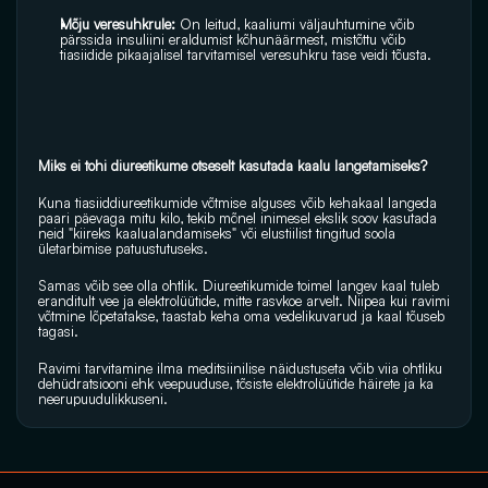
Mõju veresuhkrule:
 On leitud, kaaliumi väljauhtumine võib 
pärssida insuliini eraldumist kõhunäärmest, mistõttu võib 
tiasiidide pikaajalisel tarvitamisel veresuhkru tase veidi tõusta.
Miks ei tohi diureetikume otseselt kasutada kaalu langetamiseks?
Kuna tiasiiddiureetikumide võtmise alguses võib kehakaal langeda 
paari päevaga mitu kilo, tekib mõnel inimesel ekslik soov kasutada 
neid "kiireks kaalualandamiseks" või elustiilist tingitud soola 
ületarbimise patuustutuseks.
Samas võib see olla ohtlik. Diureetikumide toimel langev kaal tuleb 
eranditult vee ja elektrolüütide, mitte rasvkoe arvelt. Niipea kui ravimi 
võtmine lõpetatakse, taastab keha oma vedelikuvarud ja kaal tõuseb 
tagasi. 
Ravimi tarvitamine ilma meditsiinilise näidustuseta võib viia ohtliku 
dehüdratsiooni ehk veepuuduse, tõsiste elektrolüütide häirete ja ka 
neerupuudulikkuseni.