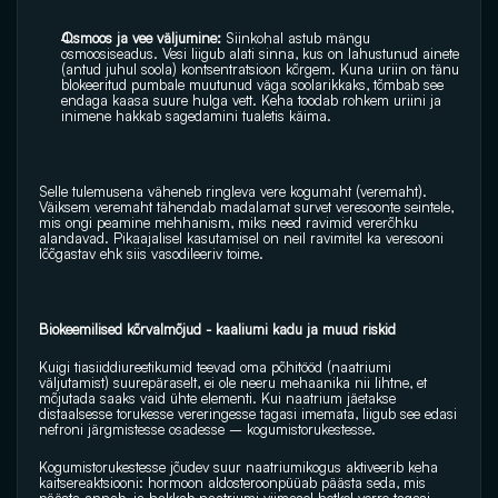
Osmoos ja vee väljumine:
 Siinkohal astub mängu 
osmoosiseadus. Vesi liigub alati sinna, kus on lahustunud ainete 
(antud juhul soola) kontsentratsioon kõrgem. Kuna uriin on tänu 
blokeeritud pumbale muutunud väga soolarikkaks, tõmbab see 
endaga kaasa suure hulga vett. Keha toodab rohkem uriini ja 
inimene hakkab sagedamini tualetis käima.
Selle tulemusena väheneb ringleva vere kogumaht (veremaht). 
Väiksem veremaht tähendab madalamat survet veresoonte seintele, 
mis ongi peamine mehhanism, miks need ravimid vererõhku 
alandavad. Pikaajalisel kasutamisel on neil ravimitel ka veresooni 
lõõgastav ehk siis vasodileeriv toime.
Biokeemilised kõrvalmõjud - kaaliumi kadu ja muud riskid
Kuigi tiasiiddiureetikumid teevad oma põhitööd (naatriumi 
väljutamist) suurepäraselt, ei ole neeru mehaanika nii lihtne, et 
mõjutada saaks vaid ühte elementi. Kui naatrium jäetakse 
distaalsesse torukesse vereringesse tagasi imemata, liigub see edasi 
nefroni järgmistesse osadesse – kogumistorukestesse.
Kogumistorukestesse jõudev suur naatriumikogus aktiveerib keha 
kaitsereaktsiooni: hormoon aldosteroonpüüab päästa seda, mis 