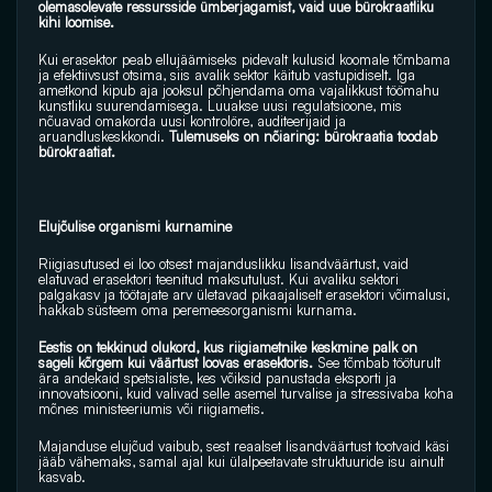
olemasolevate ressursside ümberjagamist, vaid uue bürokraatliku 
kihi loomise.
Kui erasektor peab ellujäämiseks pidevalt kulusid koomale tõmbama 
ja efektiivsust otsima, siis avalik sektor käitub vastupidiselt. Iga 
ametkond kipub aja jooksul põhjendama oma vajalikkust töömahu 
kunstliku suurendamisega. Luuakse uusi regulatsioone, mis 
nõuavad omakorda uusi kontrolöre, auditeerijaid ja 
aruandluskeskkondi. 
Tulemuseks on nõiaring: bürokraatia toodab 
bürokraatiat.
Elujõulise organismi kurnamine
Riigiasutused ei loo otsest majanduslikku lisandväärtust, vaid 
elatuvad erasektori teenitud maksutulust. Kui avaliku sektori 
palgakasv ja töötajate arv ületavad pikaajaliselt erasektori võimalusi, 
hakkab süsteem oma peremeesorganismi kurnama.
Eestis on tekkinud olukord, kus riigiametnike keskmine palk on 
sageli kõrgem kui väärtust loovas erasektoris. 
See tõmbab tööturult 
ära andekaid spetsialiste, kes võiksid panustada eksporti ja 
innovatsiooni, kuid valivad selle asemel turvalise ja stressivaba koha 
mõnes ministeeriumis või riigiametis. 
Majanduse elujõud vaibub, sest reaalset lisandväärtust tootvaid käsi 
jääb vähemaks, samal ajal kui ülalpeetavate struktuuride isu ainult 
kasvab.