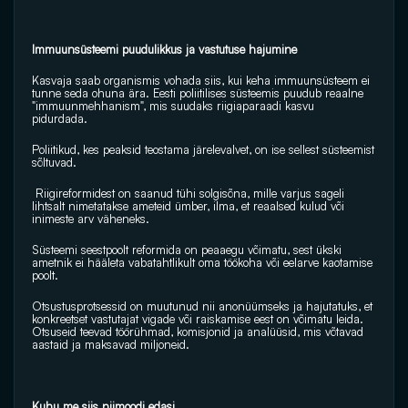
Immuunsüsteemi puudulikkus ja vastutuse hajumine
Kasvaja saab organismis vohada siis, kui keha immuunsüsteem ei 
tunne seda ohuna ära. Eesti poliitilises süsteemis puudub reaalne 
"immuunmehhanism", mis suudaks riigiaparaadi kasvu 
pidurdada. 
Poliitikud, kes peaksid teostama järelevalvet, on ise sellest süsteemist 
sõltuvad.
 Riigireformidest on saanud tühi solgisõna, mille varjus sageli 
lihtsalt nimetatakse ameteid ümber, ilma, et reaalsed kulud või 
inimeste arv väheneks.
Süsteemi seestpoolt reformida on peaaegu võimatu, sest ükski 
ametnik ei hääleta vabatahtlikult oma töökoha või eelarve kaotamise 
poolt. 
Otsustusprotsessid on muutunud nii anonüümseks ja hajutatuks, et 
konkreetset vastutajat vigade või raiskamise eest on võimatu leida. 
Otsuseid teevad töörühmad, komisjonid ja analüüsid, mis võtavad 
aastaid ja maksavad miljoneid.
Kuhu me siis niimoodi edasi ...