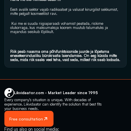
Eesti avalik sektor vajab radikaalset ja valusat kirurgilist sekkumist, 
mitte pelgalt kosmeetilist ravi.
 Kui me ei suuda riigiaparaadi vohamist peatada, riskime 
olukorraga, kus maksumaksja koorem muutub talumatuks ja 
majandus seiskub lõplikult. 
Riik peab naasma oma põhifunktsioonide juurde ja lõpetama 
eneseteenindusliku bürokraatia laiendamise. On aeg küsida mitte 
seda, mida riik saaks veel teha, vaid seda, millest riik saab loobuda.
Likvidaator.com - Market Leader since 1995
Every company’s situation is unique. With decades of 
experience, Likvidaator can identify the solution that best fits 
your business needs.
Free consultation
Find us also on social media: