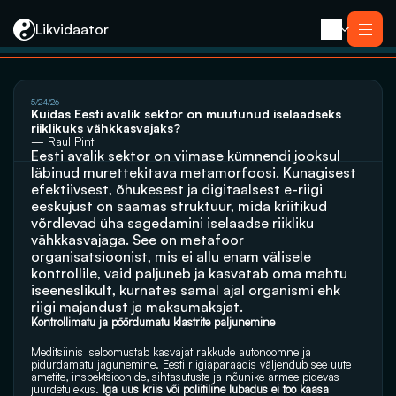
Likvidaator
About us
5/24/26
Services
Kuidas Eesti avalik sektor on muutunud iselaadseks 
Liquidation with Sale
Services
riiklikuks vähkkasvajaks?
Liquidation 
Liquidation with Sale
— Raul Pint
Reorganization
Eesti avalik sektor on viimase kümnendi jooksul 
Liquidation 
Bankruptcy
Reorganization
läbinud murettekitava metamorfoosi. Kunagisest 
Closing an E-resident’s Company
Bankruptcy
efektiivsest, õhukesest ja digitaalsest e-riigi 
Closing an E-resident’s Company
eeskujust on saamas struktuur, mida kriitikud 
Contact
võrdlevad üha sagedamini iselaadse riikliku 
vähkkasvajaga. See on metafoor 
organisatsioonist, mis ei allu enam välisele 
kontrollile, vaid paljuneb ja kasvatab oma mahtu 
iseeneslikult, kurnates samal ajal organismi ehk 
riigi majandust ja maksumaksjat.
Kontrollimatu ja pöördumatu klastrite paljunemine
Meditsiinis iseloomustab kasvajat rakkude autonoomne ja 
pidurdamatu jagunemine. Eesti riigiaparaadis väljendub see uute 
ametite, inspektsioonide, sihtasutuste ja nõunike armee pidevas 
juurdetulekus. 
Iga uus kriis või poliitiline lubadus ei too kaasa 