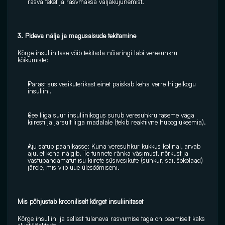
rasva teket ja rasvmaksa väljakujunemist.
3. Pideva nälja ja magusaisude tekitamine
Kõrge insuliinitase võib tekitada nõiaringi läbi veresuhkru 
kõikumiste:
Pärast süsivesikuterikast einet paiskab keha verre hiigelkogu 
insuliini.
See liiga suur insuliinikogus surub veresuhkru taseme väga 
kiiresti ja järsult liiga madalale (tekib reaktiivne hüpoglükeemia).
Aju satub paanikasse: Kuna veresuhkur kukkus kolinal, arvab 
aju, et keha nälgib. Te tunnete ränka väsimust, nõrkust ja 
vastupandamatut isu kiirete süsivesikute (suhkur, sai, šokolaad) 
järele, mis viib uue ülesöömiseni.
Mis põhjustab krooniliselt kõrget insuliinitaset
Kõrge insuliini ja sellest tuleneva rasvumise taga on peamiselt kaks 