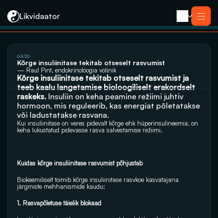
Likvidaator
About us
6/4/26
Services
Kõrge insuliinitase tekitab otseselt rasvumist
Liquidation with Sale
Services
— Raul Pint, endokrinoloogia volinik
Liquidation 
Kõrge insuliinitase tekitab otseselt rasvumist ja 
Liquidation with Sale
Reorganization
Liquidation 
teeb kaalu langetamise bioloogiliselt erakordselt 
Bankruptcy
Reorganization
Closing an E-resident’s Company
raskeks. 
Insuliin on keha peamine režiimi juhtiv 
Bankruptcy
hormoon, mis reguleerib, kas energiat põletatakse 
Closing an E-resident’s Company
või ladustatakse rasvana.
Contact
Kui insuliinitase on veres pidevalt kõrge ehk hüperinsulineemia, on 
keha lukustatud pidevasse rasva salvestamise režiimi.
Kuidas kõrge insuliinitase rasvumist põhjustab
Biokeemiliselt toimib kõrge insuliinitase rasvkoe kasvatajana 
järgmiste mehhanismide kaudu:
1. Rasvapõletuse täielik blokaad