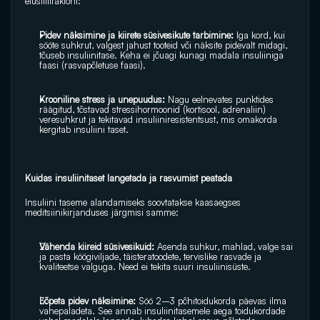
elustiilifaktorit:
Pidev näksimine ja kiirete süsivesikute tarbimine:
 Iga kord, kui 
sööte suhkrut, valgest jahust tooteid või näksite pidevalt midagi, 
tõuseb insuliinitase. Keha ei jõuagi kunagi madala insuliiniga 
faasi (rasvapõletuse faasi).
Krooniline stress ja unepuudus:
 Nagu eelnevates punktides 
räägitud, tõstavad stressihormoonid (kortisool, adrenaliin) 
veresuhkrut ja tekitavad insuliiniresistentsust, mis omakorda 
kergitab insuliini taset.
Kuidas insuliinitaset langetada ja rasvumist peatada
Insuliini taseme alandamiseks soovtatakse kaasaegses 
meditsiinikirjanduses järgmisi samme:
Vähenda kiireid süsivesikuid:
 Asenda suhkur, mahlad, valge sai 
ja pasta köögiviljade, täisteratoodete, tervislike rasvade ja 
kvaliteetse valguga. Need ei tekita suuri insuliinisüste.
Lõpeta pidev näksimine:
 Söö 2–3 põhitoidukorda päevas ilma 
vahepaladeta. See annab insuliinitasemele aega toidukordade 