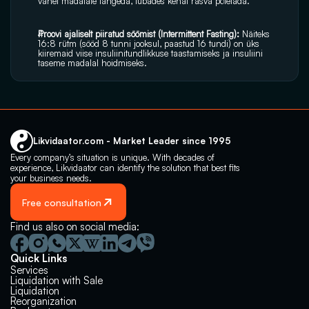
vahel madalale langeda, lubades kehal rasva põletada.
Proovi ajaliselt piiratud söömist (Intermittent Fasting): 
Näiteks 
16:8 rütm (sööd 8 tunni jooksul, paastud 16 tundi) on üks 
kiiremaid viise insuliinitundlikkuse taastamiseks ja insuliini 
taseme madalal hoidmiseks.
Likvidaator.com - Market Leader since 1995
Every company’s situation is unique. With decades of 
experience, Likvidaator can identify the solution that best fits 
your business needs.
Free consultation
Find us also on social media:
Quick Links
Services
Liquidation with Sale
Liquidation 
Reorganization