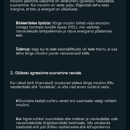
Insuliini peamine ülesanne on veresuhkru (glükoosi) rakkudesse 
suunamine.
 Kui insuliini on veres palju, tõlgendab keha seda 
märgina, et toitu ja energiat on ülikülluses.
Blokeeritakse lipolüüs:
 Kõrge insuliin lülitab välja ensüümi 
nimega hormoon-tundlik lipaas (HSL), mis vastutab 
rasvarakkude lahtipakkimise ja rasva energiana põletamise 
eest.
Tulemus:
 Isegi kui te olete kaloridefitsiidis või teete trenni, ei saa 
keha kõrge insuliini juures rasvavarusid kätte.
2. Glükoosi agressiivne suunamine rasvaks
Kui rakud (eriti lihasrakud) muutuvad pideva kõrge insuliini tõttu 
resistentseks ehk "tundetuks", ei võta nad enam suhkrut vastu.
Kõhunääre toodab suhkru verest ära saamiseks veelgi rohkem 
insuliini.
See liigne suhkur suunatakse otse maksas ja rasvkudedes uute 
rasvamolekulide (triglütseriidide) tootmiseks. Mis omakorda 
soodustab eriti just ohtliku visstseraalse ehk kõhupiirkonna 