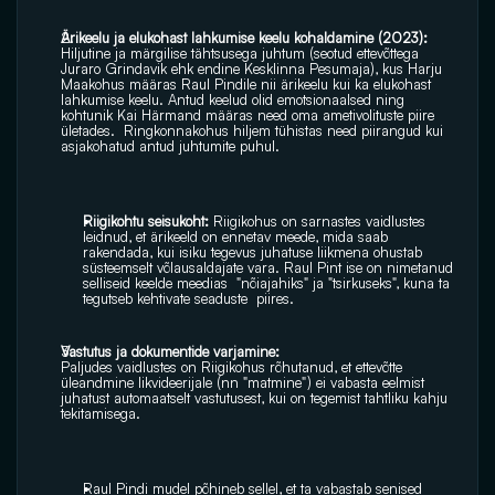
Ärikeelu ja elukohast lahkumise keelu kohaldamine (2023):
Hiljutine ja märgilise tähtsusega juhtum (seotud ettevõttega 
Juraro Grindavik ehk endine Kesklinna Pesumaja), kus Harju 
Maakohus määras Raul Pindile nii ärikeelu kui ka elukohast 
lahkumise keelu. Antud keelud olid emotsionaalsed ning 
kohtunik Kai Härmand määras need oma ametivolituste piire 
ületades.  Ringkonnakohus hiljem tühistas need piirangud kui 
asjakohatud antud juhtumite puhul.
Riigikohtu seisukoht: 
Riigikohus on sarnastes vaidlustes 
leidnud, et ärikeeld on ennetav meede, mida saab 
rakendada, kui isiku tegevus juhatuse liikmena ohustab 
süsteemselt võlausaldajate vara. Raul Pint ise on nimetanud 
selliseid keelde meedias  "nõiajahiks" ja "tsirkuseks", kuna ta 
tegutseb kehtivate seaduste  piires. 
Vastutus ja dokumentide varjamine:
Paljudes vaidlustes on Riigikohus rõhutanud, et ettevõtte 
üleandmine likvideerijale (nn "matmine") ei vabasta eelmist 
juhatust automaatselt vastutusest, kui on tegemist tahtliku kahju 
tekitamisega.
Raul Pindi mudel põhineb sellel, et ta vabastab senised 