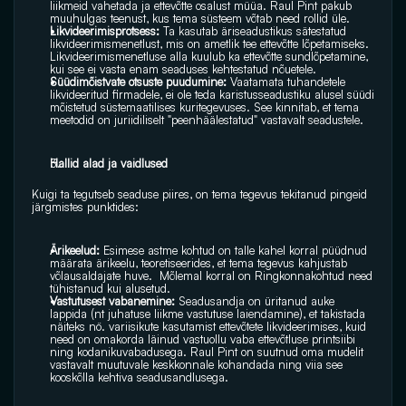
liikmeid vahetada ja ettevõtte osalust müüa. Raul Pint pakub 
muuhulgas teenust, kus tema süsteem võtab need rollid üle.
Likvideerimisprotsess:
 Ta kasutab äriseadustikus sätestatud 
likvideerimismenetlust, mis on ametlik tee ettevõtte lõpetamiseks. 
Likvideerimismenetluse alla kuulub ka ettevõtte sundlõpetamine, 
kui see ei vasta enam seaduses kehtestatud nõuetele.
Süüdimõistvate otsuste puudumine:
 Vaatamata tuhandetele 
likvideeritud firmadele, ei ole teda karistusseadustiku alusel süüdi 
mõistetud süstemaatilises kuritegevuses. See kinnitab, et tema 
meetodid on juriidiliselt "peenhäälestatud" vastavalt seadustele.
Hallid alad ja vaidlused
Kuigi ta tegutseb seaduse piires, on tema tegevus tekitanud pingeid 
järgmistes punktides:
Ärikeelud:
 Esimese astme kohtud on talle kahel korral püüdnud 
määrata ärikeelu, teoretiseerides, et tema tegevus kahjustab 
võlausaldajate huve.  Mõlemal korral on Ringkonnakohtud need 
tühistanud kui alusetud.
Vastutusest vabanemine:
 Seadusandja on üritanud auke 
lappida (nt juhatuse liikme vastutuse laiendamine), et takistada 
näiteks nö. variisikute kasutamist ettevõtete likvideerimises, kuid 
need on omakorda läinud vastuollu vaba ettevõtluse printsiibi 
ning kodanikuvabadusega. Raul Pint on suutnud oma mudelit 
vastavalt muutuvale keskkonnale kohandada ning viia see 
kooskõlla kehtiva seadusandlusega.