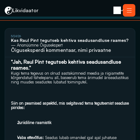
Likvidaator
About us
5/24/26
Services
Kas Raul Pint tegutseb kehtiva seadusandluse raames?
Liquidation with Sale
Services
— Anonüümne Õigusekspert
Liquidation 
Õiguseksperdi kommentaar, nimi privaatne
Liquidation with Sale
Reorganization
Liquidation 
Bankruptcy
Reorganization
Closing an E-resident’s Company
"Jah, Raul Pint tegutseb kehtiva seadusandluse 
Bankruptcy
raames."
Closing an E-resident’s Company
Kuigi tema tegevus on olnud aastakümneid meedia ja riigiametite 
Contact
kõrgendatud tähelepanu all, baseerub tema ärimudel äriseadustikus 
ning muudes seadustes lubatud toimingutel.
Siin on peamised aspektid, mis selgitavad tema tegutsemist seaduse 
piirides:
Juriidiline raamistik
Vaba ettevõtlus:
 Seadus lubab omanikel igal ajal juhatuse 