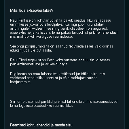
Miks teda aktsepteeritakse?
Raul Pint ise on rõhutanud, et ta pakub seaduslikku väljapääsu 
ummikusse jooksnud ettevõtjatele. Kui riigi poolt turundatav 
äriühingute likvideerimise ning pankrotisüsteem on aegunud, 
ebaefektiivne ja kallis, siis tema pakub turupõhist ja kiiret lahendust, 
mis mahub kehtiva õiguse raamidesse.
See ongi põhjus, miks ta on saanud tegutseda selles valdkonnas 
edukalt juba üle 30 aasta.
Raul Pindi tegevust on Eesti kohtusüsteem analüüsinud seoses 
pankrotimenetluste ja ärikeeldudega. 
Riigikohus on oma lahendites käsitlenud juriidilisi piire, mis 
eraldavad seaduslikku teenust ja võlausaldajate huvide 
kahjustamist.
Siin on olulisemad punktid ja viited lahenditele, mis iseloomustavad 
tema tegevuse seaduslikku raamistikku:
Peamised kohtulahendid ja nende sisu