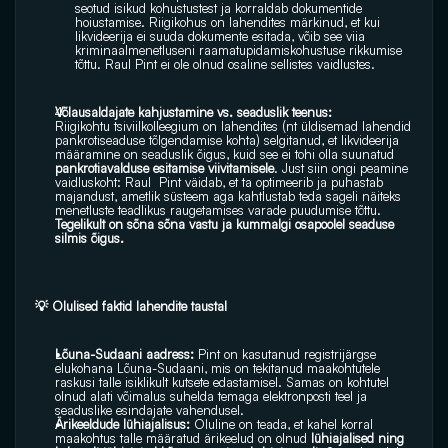
seotud isikud kohustustest ja korraldab dokumentide 
hoiustamise. Riigikohus on lahendites märkinud, et kui 
likvideerija ei suuda dokumente esitada, võib see viia 
kriminaalmenetluseni raamatupidamiskohustuse rikkumise 
tõttu. Raul Pint ei ole olnud osaline sellistes vaidlustes.
Võlausaldajate kahjustamine vs. seaduslik teenus:
Riigikohtu tsiviilkolleegium on lahendites (nt üldisemad lahendid 
pankrotiseaduse tõlgendamise kohta) selgitanud, et likvideerija 
määramine on seaduslik õigus, kuid see ei tohi olla suunatud 
pankrotiavalduse esitamise viivitamisele
. Just siin ongi peamine 
vaidluskoht: Raul  Pint väidab, et ta optimeerib ja puhastab 
majandust, ametlik süsteem aga kahtlustab teda sageli näiteks 
menetluste teadlikus raugetamises varade puudumise tõttu.
Tegelikult on sõna sõna vastu ja kummalgi osapoolel seaduse 
silmis õigus.
💡 Olulised faktid lahendite taustal
Lõuna-Sudaani aadress:
 Pint on kasutanud registrijärgse 
elukohana Lõuna-Sudaani, mis on tekitanud maakohtutele 
raskusi talle isiklikult kutsete edastamisel. Samas on kohtutel 
olnud alati võimalus suhelda temaga elektronposti teel ja 
seaduslike esindajate vahendusel.
Ärikeeldude lühiajalisus:
 Oluline on teada, et kahel korral 
maakohtus talle määratud ärikeelud on olnud 
lühiajalised ning 