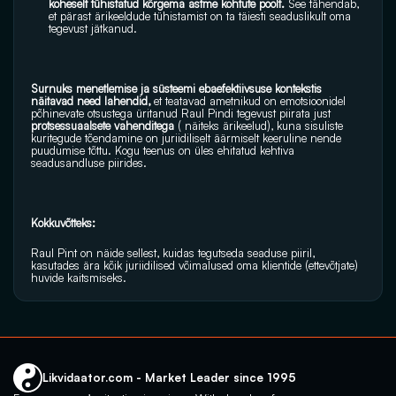
koheselt tühistatud kõrgema astme kohtute poolt.
 See tähendab, 
et pärast ärikeeldude tühistamist on ta täiesti seaduslikult oma 
tegevust jätkanud.  
Surnuks menetlemise ja süsteemi ebaefektiivsuse kontekstis 
näitavad need lahendid,
 et teatavad ametnikud on emotsioonidel 
põhinevate otsustega üritanud Raul Pindi tegevust piirata just 
protsessuaalsete vahenditega
 ( näiteks ärikeelud), kuna sisuliste 
kuritegude tõendamine on juriidiliselt äärmiselt keeruline nende 
puudumise tõttu. Kogu teenus on üles ehitatud kehtiva 
seadusandluse piirides.
Kokkuvõtteks: 
Raul Pint on näide sellest, kuidas tegutseda seaduse piiril, 
kasutades ära kõik juriidilised võimalused oma klientide (ettevõtjate) 
huvide kaitsmiseks.
Likvidaator.com - Market Leader since 1995