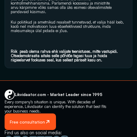
kontrollmehhanismina. Parlamendi koosseisu ja ministrite 
arvu kärpimine võiks samas olla üks esimesi otsevalimistele 
pandavaid küsimusi.
Kui poliitikud ja ametnikud reaalselt tunnetavad, et valija hääl loeb, 
kaob neil motivatsioon luua ebaefektiivseid struktuure, mida 
maksumaksja ülal pidada ei jõua.
Riik  peab olema rahva ehk valijate teenistuses, mitte vastupidi. 
Otsedemokraatia aitaks selle põhitõe tagasi tuua ja hoida 
riigieelarvet fookuses seal, kus sellest päriselt kasu on.
Likvidaator.com - Market Leader since 1995
Every company’s situation is unique. With decades of 
experience, Likvidaator can identify the solution that best fits 
your business needs.
Free consultation
Find us also on social media: