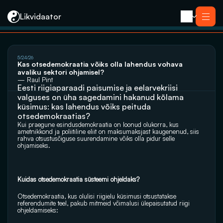
Likvidaator
About us
5/24/26
Services
Kas otsedemokraatia võiks olla lahendus vohava 
Liquidation with Sale
Services
avaliku sektori ohjamisel?
Liquidation 
Liquidation with Sale
— Raul Pint
Reorganization
Eesti riigiaparaadi paisumise ja eelarvekriisi 
Liquidation 
Bankruptcy
Reorganization
valguses on üha sagedamini hakanud kõlama 
Closing an E-resident’s Company
Bankruptcy
küsimus: kas lahendus võiks peituda 
Closing an E-resident’s Company
otsedemokraatias? 
Contact
Kui praegune esindusdemokraatia on loonud olukorra, kus 
ametnikkond ja poliitiline eliit on maksumaksjast kaugenenud, siis 
rahva otsustusõiguse suurendamine võiks olla pidur selle 
ohjamiseks.
Kuidas otsedemokraatia süsteemi ohjeldaks?
Otsedemokraatia, kus olulisi riigielu küsimusi otsustatakse 
referendumite teel, pakub mitmeid võimalusi ülepaisutatud riigi 
ohjeldamiseks: