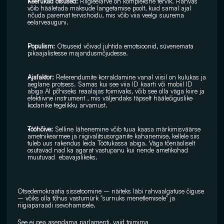
Keerukad otsused:
 Riigieelarve on kompleksne tervik. Rahvas 
võib hääletada maksude langetamise poolt, kuid samal ajal 
nõuda paremat tervishoidu, mis võib viia veelgi suurema 
eelarveauguni.
Populism:
 Otsuseid võivad juhtida emotsioonid, süvenemata 
pikaajalistesse majandusmõjudesse.
Ajafaktor:
 Referendumite korraldamine vanal viisil on kulukas ja 
aeglane protsess. Samas kui see viia ID kaarti või mobiil ID 
abiga AI põhiseks reaalajas toimivaks, võib see olla väga kiire ja 
efektiivne instrument , mis väljendaks täpselt hääleõiguslike 
kodanike tegelikku arvamust.
Tööhõive: 
Selline lähenemine võib tuua kaasa märkimisväärse 
ametnikearmee ja riigivalitsusorganite kahanemise, kellele siis 
tuleb uus rakendus leida Töötukassa abiga. Väga tõenäoliselt 
osutavad nad ka agarat vastupanu kui nende ametikohad 
muutuvad  ebavajalikeks.
Otsedemokraatia sissetoomine – näiteks läbi rahvaalgatuse õiguse 
– võiks olla tõhus vastumürk "surnuks menetlemisele" ja 
riigiaparaadi isevohamisele. 
See ei pea asendama parlamenti, vaid toimima 