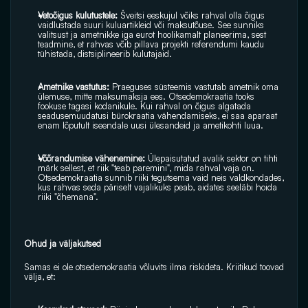
Vetoõigus kulutustele:
 Šveitsi eeskujul võiks rahval olla õigus 
vaidlustada suuri kuluartikleid või maksutõuse. See sunniks 
valitsust ja ametnikke iga eurot hoolikamalt planeerima, sest 
teadmine, et rahvas võib pillava projekti referendumi kaudu 
tühistada, distsiplineerib kulutajaid.
Ametnike vastutus:
 Praeguses süsteemis vastutab ametnik oma 
ülemuse, mitte maksumaksja ees. Otsedemokraatia tooks 
fookuse tagasi kodanikule. Kui rahval on õigus algatada 
seadusemuudatusi bürokraatia vähendamiseks, ei saa aparaat 
enam lõputult iseendale uusi ülesandeid ja ametikohti luua.
Võõrandumise vähenemine: 
Ülepaisutatud avalik sektor on tihti 
märk sellest, et riik "teab paremini", mida rahval vaja on. 
Otsedemokraatia sunnib riiki tegutsema vaid neis valdkondades, 
kus rahvas seda päriselt vajalikuks peab, aidates seeläbi hoida 
riiki "õhemana".
Ohud ja väljakutsed
Samas ei ole otsedemokraatia võluvits ilma riskideta. Kriitikud toovad 
välja, et: