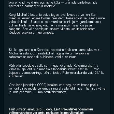
pisiremondil vaid üks positiivne külg – „vanade parteifossiilide 
asemel on panus tehtud noortele”.
Kuigi Michal ütles, et ta astus tagasi avalikkuse survel, on Eesti 
meedias teateid, et see toimus president Ilvese soovitusel, seega mitte 
vabatahtlikult. Üllatab, et kommunikatsiooni- ja majandusminister 
Juhan Parts jäi kohale, kuigi tema mahavõtmisest on palju 
räägitud. See võib vaatlejate arvates viidata koalitsioonisiseste 
jõudude tasakaalu muutumisele.
Siit kaugelt ehk siis Kanadast vaadates jääb arusaamatuks, miks 
Michal ei astunud ministrikohalt tagasi Reformierakonna 
rahastamisskandaali puhkedes, vaid alles nüüd.
Võib-olla loodetakse selle sammuga kergitada Reformierakonna 
viimasel ajal ohtlikult madalale langenud toetust, sest TNS Emor 
äsjase arvamusuuringu põhjal toetab Reformierakonda vaid 21,4% 
küsitletuist. 
Õhtulehe juhtkirjas (10.12) leitakse, et praegune valitsuse poolik 
remont oli paljudele pettumus ning et seda tehti liiga hilja, liiga vähe 
ja, mis peamine – ilma patukahetsuseta.
Priit Simson analüüsib 11. dets. Eesti Päevalehes võimalikke 
valitsusvahetuse variante, pakkudes kolme võimalust: