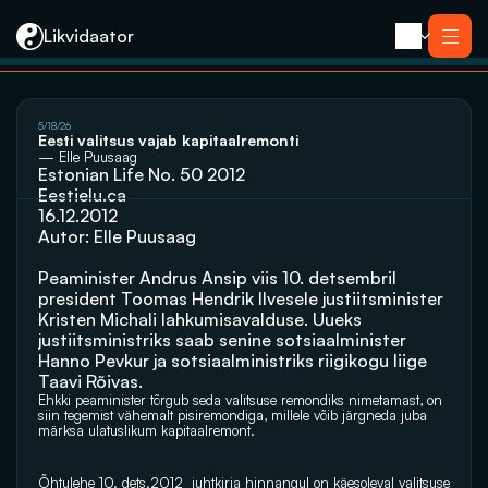
Likvidaator
About us
5/18/26
Services
Eesti valitsus vajab kapitaalremonti
Liquidation with Sale
Services
— Elle Puusaag
Liquidation 
Estonian Life No. 50 2012
Liquidation with Sale
Reorganization
Liquidation 
Eestielu.ca
Bankruptcy
Reorganization
Closing an E-resident’s Company
16.12.2012
Bankruptcy
Autor: Elle Puusaag
Closing an E-resident’s Company
Contact
Peaminister Andrus Ansip viis 10. detsembril 
president Toomas Hendrik Ilvesele justiitsminister 
Kristen Michali lahkumisavalduse. Uueks 
justiitsministriks saab senine sotsiaalminister 
Hanno Pevkur ja sotsiaalministriks riigikogu liige 
Taavi Rõivas.
Ehkki peaminister tõrgub seda valitsuse remondiks nimetamast, on 
siin tegemist vähemalt pisiremondiga, millele võib järgneda juba 
märksa ulatuslikum kapitaalremont.
Õhtulehe 10. dets.2012  juhtkirja hinnangul on käesoleval valitsuse 