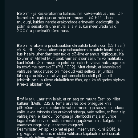
Reformi- ja Keskerakonna kolmas, nn KeRe-valitsus, mis 101-
liikmelises riigikogus annaks enamuse – 54 häält. Iseasi 
muidugi, kuidas nende erakondade erinevaid ideoloogilisi ja 
poliitilisi seisukohti ühe mütsi alla viia, kui meenutada vaid 
2007. a pronksiöö sündmusi. 
Reformierakonna ja sotsiaaldemokraatide koalitsioon (52 häält) 
või 3. IRL-i, Keskerakonna ja sotsiaaldemokraatide koalitsioon, 
kus häälte ühendamisest tekiks 63-line enamus riigikogus. Ka 
kolumnist Mihkel Mutt peab viimast stsenaariumi võimalikuks, 
kuid küsib: „See muudab poliitilise teatri huvitavamaks, aga kas 
ka töövõimelisemaks?” (PM, 10.12). Mutt oletab, et käesolevad 
valitsuse muudatused on mõeldud vaid selleks, et juhtida 
tähelepanu kõrvale rahva pahameele tõelistelt põhjustelt 
(elektrihinna ja üldse elukalliduse tõus, aga ka võlgades sipleva 
Kreeka abistamine).
Prof Marju Lauristin leiab, et on aeg on muuta Eesti poliitilist 
kultuuri (Delfi, 12.12.). Tema arvates pole praeguse kriisi 
põhiküsimus valitsusliikmete vahetamises ega soovis asendada 
valitsuskoalitsioonis üks erakond teisega, vaid selles, et Eesti riigi 
valitsejateni ei kandu Toompea ja Stenbocki maja müüride 
tagant valitsetavate hääl, inimeste igapäevane elu kulgeks sealt 
vaadates nagu valgusaastate kaugusel.
Peaminister Anispi kabinet ei pea ilmselt vastu kuni 2015. a 
riigikogu valimisteni, mistõttu valitsuse kapitaalremont seisab 
varem või hiljem nagunii ees.