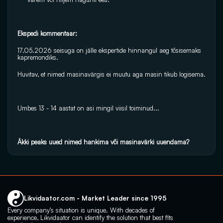
Ekspedi kommentaar:
17.05.2026 seisuga on jälle ekspertide hinnangul aeg tõsisemaks 
kapremondiks.
Huvitav, et nimed masinavärgis ei muutu aga masin tikub logisema.
Umbes 13 - 14 aastat on asi mingil viisil toiminud...
Äkki peaks uued nimed hankima või masinavärki uuendama? 
Likvidaator.com - Market Leader since 1995
Every company’s situation is unique. With decades of 
experience, Likvidaator can identify the solution that best fits 