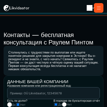
Likvidaator
Услуги
Ликвидация с продажей
Ликвидация компании
Контакты — бесплатная 
Реорганизация
Банкротство
консультация с Раулем Пинтом
Закрытие компании e-резидента
Kontakt
Столкнулись с трудностями по выплатам или ищете 
понятное решение для закрытия компании в Эстонии? Вы e-
резидент и не знаете, с чего начать? Свяжитесь с Раулем 
Пинтом — он даст честную и чёткую оценку вашей ситуации. 
Первая консультация всегда бесплатна и не налагает 
никаких обязательств.
ДАННЫЕ ВАШЕЙ КОМПАНИИ
Название компании или регистрационный код:
Есть ли долги?
В порядке ли бухгалтерская отчётност
Да
Нет
Да
Нет