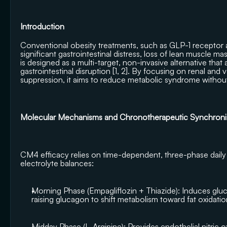
Introduction
Conventional obesity treatments, such as GLP-1 receptor ag
significant gastrointestinal distress, loss of lean muscle m
is designed as a multi-target, non-invasive alternative that
gastrointestinal disruption [1, 2]. By focusing on renal and
suppression, it aims to reduce metabolic syndrome without s
Molecular Mechanisms and Chronotherapeutic Synchroni
CM4 efficacy relies on time-dependent, three-phase daily 
electrolyte balances:
Morning Phase (Empagliflozin + Thiazide): Induces glucos
raising glucagon to shift metabolism toward fat oxidation 
Midday Phase (L-Arginine): Provides endothelial nitric o