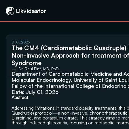
 Likvidaator
01.07.2026
The CM4 (Cardiometabolic Quadruple) P
Non-Invasive Approach for treatment of
Syndrome
—  Dr. Raul Pint, MD, PhD
Department of Cardiometabolic Medicine and Adv
Molecular Endocrinology, University of Saint Loui
Fellow of the International College of Endocrino
Date: July 01, 2026
Abstract
Addressing limitations in standard obesity treatments, thi
Quadruple) protocol—a non-invasive, chronotherapeutic app
L-arginine, and potassium citrate. This strategy aims to man
through induced glucosuria, focusing on metabolic improvem