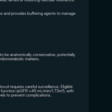
es and provides buffering agents to manage 
o be anatomically conservative, potentially 
ardiometabolic markers.
col requires careful surveillance. Eligible 
l function (eGFR >45 mL/min/1.73m²), with 
vels to prevent complications.