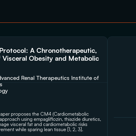
rotocol: A Chronotherapeutic, 
 Visceral Obesity and Metabolic 
anced Renal Therapeutics Institute of 
s 
logy
s paper proposes the CM4 (Cardiometabolic 
roach using empagliflozin, thiazide diuretics, 
age visceral fat and cardiometabolic risks 
ent while sparing lean tissue [1, 2, 3].