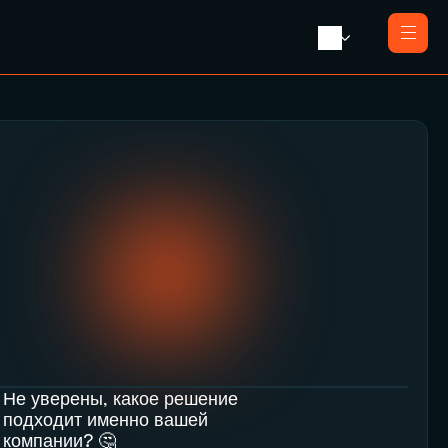
Главная
О нас
Услуги
Ликвидация с продажей
Пресса
Ликвидация компании
Контакты
Реорганизация
Банкротство
Закрытие компании e-резидента
Не уверены, какое решение 
подходит именно вашей 
компании? 🤔