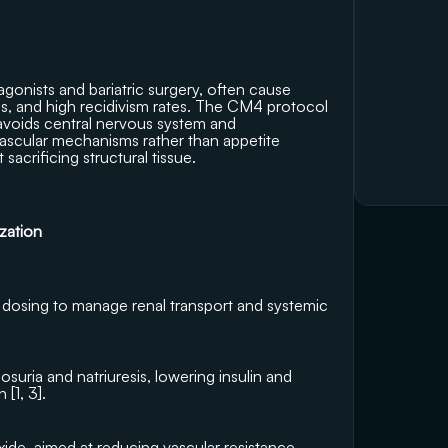
onists and bariatric surgery, often cause 
ass, and high recidivism rates. The CM4 protocol 
 avoids central nervous system and 
 vascular mechanisms rather than appetite 
acrificing structural tissue.
zation
dosing to manage renal transport and systemic 
uria and natriuresis, lowering insulin and 
[1, 3].
xide, aimed at reducing vascular resistance.