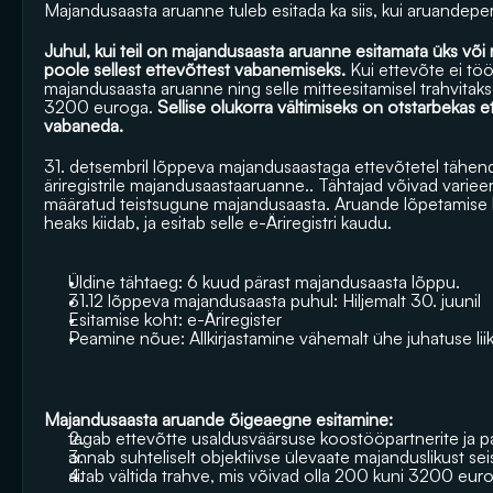
Majandusaasta aruanne tuleb esitada ka siis, kui aruandep
Juhul, kui teil on majandusaasta aruanne esitamata üks võ
poole sellest ettevõttest vabanemiseks.
 Kui ettevõte ei töö
majandusaasta aruanne ning selle mitteesitamisel trahvitakse
3200 euroga.
 Sellise olukorra vältimiseks on otstarbekas e
vabaneda.
31. detsembril lõppeva majandusaastaga ettevõtetel tähendab
äriregistrile majandusaastaaruanne.. Tähtajad võivad varieeru
määratud teistsugune majandusaasta. Aruande lõpetamise ku
heaks kiidab, ja esitab selle e-Äriregistri kaudu. 
Üldine tähtaeg: 6 kuud pärast majandusaasta lõppu.
31.12 lõppeva majandusaasta puhul: Hiljemalt 30. juunil
Esitamise koht: e-Äriregister
Peamine nõue: Allkirjastamine vähemalt ühe juhatuse liik
Majandusaasta aruande õigeaegne esitamine:
tagab ettevõtte usaldusväärsuse koostööpartnerite ja p
annab suhteliselt objektiivse ülevaate majanduslikust sei
aitab vältida trahve, mis võivad olla 200 kuni 3200 euro