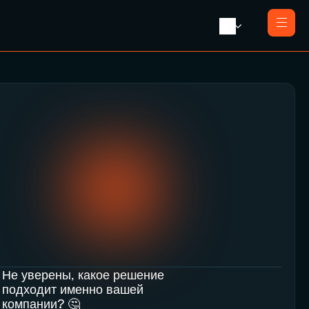
Главная
О нас
Услуги
Ликвидация с продажей
Пресса
Ликвидация компании
Контакты
Реорганизация
Банкротство
Закрытие компании e-резидента
Не уверены, какое решение 
подходит именно вашей 
компании? 🤔