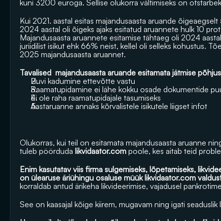
kuni 3200 euroga. Sellise olukorra vältimiseks on otstarbe
Kui 2021. aastal esitas majandusaasta aruande õigeaegselt 
2024 aastal oli õigeks ajaks esitatud aruannete hulk 10 prot
Majandusaasta aruannete esitamise tähtaeg oli 2024 aastal 1. 
juriidilist isikut ehk 66% neist, kellel oli selleks kohustus. Tõ
2025 majandusaasta aruannet.
Tavalised  majandusaasta aruande esitamata jätmise põhjus
Huvi kadumine ettevõtte vastu 
Raamatupidamine ei lähe kokku osade dokumentide puu
Ei ole raha raamatupidajale tasumiseks
Aastaruanne annaks kõrvalistele isikutele liigset infot
Olukorras, kui teil on esitamata majandusaasta aruanne ning 
tuleb pöörduda 
likvidaator.com
 poole, kes aitab teid pro
Enim kasutatav viis firma sulgemiseks, lõpetamiseks, likvidee
on ülearuse äriühingu osaluse müük 
likvidaator.com
 valdus
korraldab antud ärikeha likvideerimise, vajadusel pankrotime
See on kaasajal kõige kiirem, mugavam ning igati seaduslik