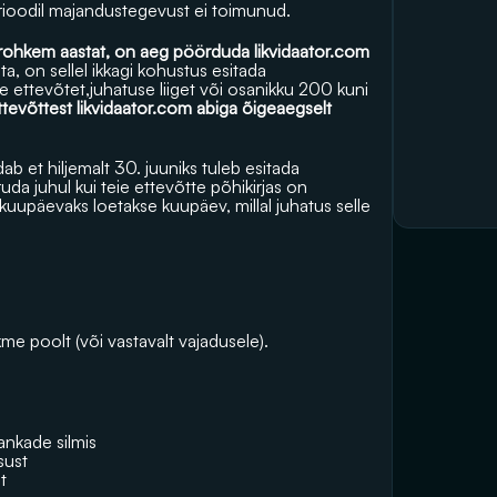
erioodil majandustegevust ei toimunud.
i rohkem aastat, on aeg pöörduda 
likvidaator.com
ta, on sellel ikkagi kohustus esitada 
 ettevõtet,juhatuse liiget või osanikku 200 kuni 
ttevõttest 
likvidaator.com
 abiga õigeaegselt 
 et hiljemalt 30. juuniks tuleb esitada 
da juhul kui teie ettevõtte põhikirjas on 
upäevaks loetakse kuupäev, millal juhatus selle 
me poolt (või vastavalt vajadusele). 
ankade silmis
sust
t