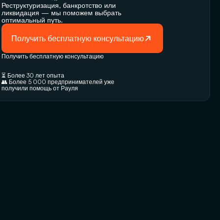
Реструктуризация, банкротство или 
ликвидация — мы поможем выбрать 
оптимальный путь.
Получить бесплатную консультацию
Получить бесплатную консультацию
⏳ Более 30 лет опыта
👥 Более 5 000 предпринимателей уже 
получили помощь от Рауля