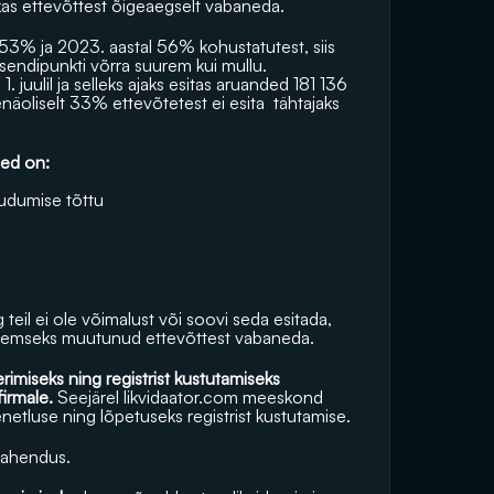
kas ettevõttest õigeaegselt vabaneda.
53% ja 2023. aastal 56% kohustatutest, siis 
sendipunkti võrra suurem kui mullu. 
juulil ja selleks ajaks esitas aruanded 181 136 
enäoliselt
33% ettevõtetest ei esita  tähtajaks  
ed on: 
dumise tõttu  
teil ei ole võimalust või soovi seda esitada, 
bleemseks muutunud ettevõttest vabaneda.
rimiseks ning registrist kustutamiseks 
firmale.
 Seejärel 
likvidaator.com
 meeskond 
netluse ning lõpetuseks registrist kustutamise.
 lahendus.