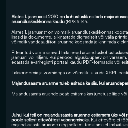
Alates 1. jaanuarist 2010 on kohustuslik esitada majandusaas
aruandluskeskkonna kaudu 
(RPS § 14¹).
Alates 1. jaanuarist on võimalik aruandluskeskkonnas koostad
lisasid ja dokumente, allkirjastada digitaalselt või välja printid
võimalik vandeaudiitori aruanne koostada ja kinnitada elektro
Etteantud vorme saavad täita need aruandluskohustuslased,
jaanuaril või hiljem. Kui perioodi alguskuupäev on varasem,
edastada e-äriregistri portaali kaudu PDF-formaadis või esit
Taksonoomia ja vormidega on võimalik tutvuda 
XBRL eesti
Majandusaasta aruanne tuleb esitada ka siis, kui aruandepe
Majandusaasta aruande peab esitama kas juhatuse liige või
Juhul kui teil on majandusaasta aruanne esitamata üks või
poole sellest ettevõttest vabanemiseks.
 Kui ettevõte ei töö
majandusaasta aruanne ning selle mitteesitamisel trahvitaks