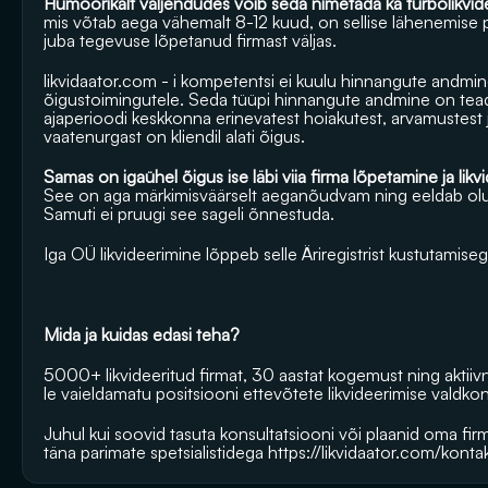
Humoorikalt väljendudes võib seda nimetada ka turbolikvid
mis võtab aega vähemalt 8-12 kuud, on sellise lähenemise pu
juba tegevuse lõpetanud firmast väljas.
likvidaator.com
 - i kompetentsi ei kuulu hinnangute andmine 
õigustoimingutele. Seda tüüpi hinnangute andmine on teadao
ajaperioodi keskkonna erinevatest hoiakutest, arvamustest j
vaatenurgast on kliendil alati õigus.
See on aga märkimisväärselt aeganõudvam ning eeldab olulise
Samuti ei pruugi see sageli õnnestuda.
Iga OÜ likvideerimine lõppeb selle Äriregistrist kustutamiseg
Mida ja kuidas edasi teha?
5000+ likvideeritud firmat, 30 aastat kogemust ning aktii
le vaieldamatu positsiooni ettevõtete likvideerimise valdko
Juhul kui soovid tasuta konsultatsiooni või plaanid oma firma
täna parimate spetsialistidega 
https://likvidaator.com/konta