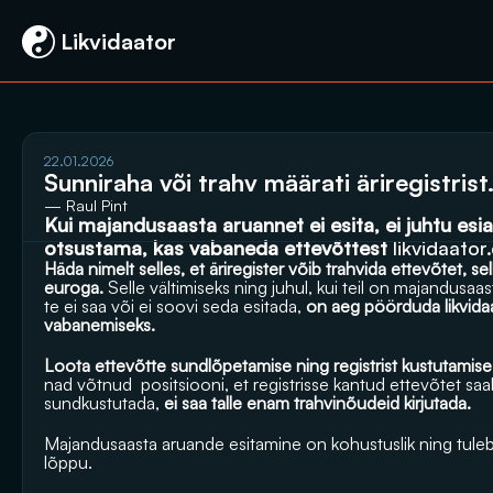
 Likvidaator
22.01.2026
Sunniraha või trahv määrati äriregistris
— Raul Pint
Kui majandusaasta aruannet ei esita, ei juhtu esi
otsustama, kas vabaneda ettevõttest 
likvidaato
Häda nimelt selles, et äriregister võib trahvida ettevõtet, s
euroga. 
Selle vältimiseks ning juhul, kui teil on majandusa
te ei saa või ei soovi seda esitada,
 on aeg pöörduda 
likvid
vabanemiseks.
Loota ettevõtte sundlõpetamise ning registrist kustutamise p
nad võtnud  positsiooni, et registrisse kantud ettevõtet saab
sundkustutada,
 ei saa talle enam trahvinõudeid kirjutada.
Majandusaasta aruande esitamine on kohustuslik ning tuleb
lõppu. 