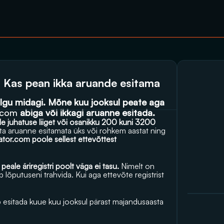
t. Kas pean ikka aruande esitama
algu midagi. Mõne kuu jooksul peate aga 
r.com
 abiga või ikkagi aruanne esitada.
elle juhatuse liiget või osanikku 200 kuni 3200 
asta aruanne esitamata üks või rohkem aastat ning 
aator.com
 poole sellest ettevõttest 
eale äriregistri poolt väga ei tasu.
 Nimelt on 
 lõputuseni trahvida. Kui aga ettevõte registrist 
 esitada kuue kuu jooksul pärast majandusaasta 