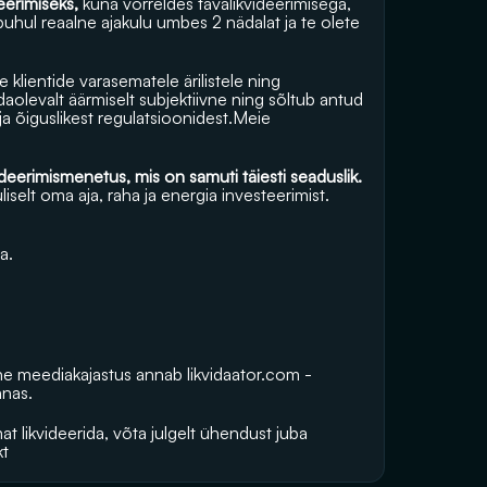
eerimiseks,
 kuna võrreldes tavalikvideerimisega, 
hul reaalne ajakulu umbes 2 nädalat ja te olete 
klientide varasematele ärilistele ning 
levalt äärmiselt subjektiivne ning sõltub antud 
a õiguslikest regulatsioonidest.Meie 
Samas on igaühel õigus ise läbi viia firma lõpetamine ja likvideerimismenetus, mis on samuti täiesti seaduslik. 
lt oma aja, raha ja energia investeerimist. 
a.
vne meediakajastus annab 
likvidaator.com
 -
nnas.
t likvideerida, võta julgelt ühendust juba 
kt