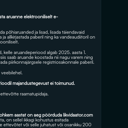
ta aruanne elektrooniliselt e-
a põhiaruanded ja lisad, lisada täiendavaid 
a ja allkirjastada paberil ning ka vandeaudiitoril on 
oniliselt.
 kelle aruandeperiood algab 2025. aasta 1. 
 siis saab aruande koostada nii nagu varem ning 
ada piirkonnajärgsele registriosakonnale paberil.
 veebilehel.
rioodil majandustegevust ei toimunud. 
 ettevõtte raamatupidaja.
 rohkem aastat on aeg pöörduda 
likvidaator.com
ta, on sellel ikkagi kohustus esitada 
e ettevõtet või selle juhatust või osanikku 200 