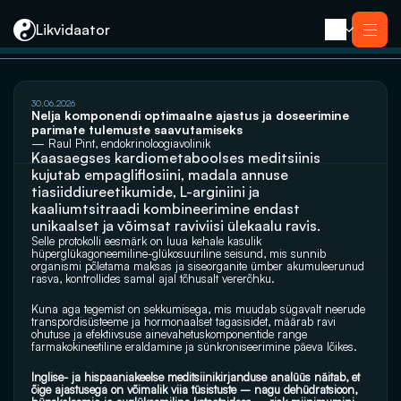
Likvidaator
Услуги
30.06.2026
Ликвидация с продажей
Nelja komponendi optimaalne ajastus ja doseerimine 
Ликвидация компании
parimate tulemuste saavutamiseks
Реорганизация
— Raul Pint, endokrinoloogiavolinik
Банкротство
Kaasaegses kardiometaboolses meditsiinis 
Закрытие компании e-резидента
Kontakt
kujutab empagliflosiini, madala annuse 
tiasiiddiureetikumide, L-arginiini ja 
kaaliumtsitraadi kombineerimine endast 
unikaalset ja võimsat raviviisi ülekaalu ravis.
Selle protokolli eesmärk on luua kehale kasulik 
hüperglükagoneemiline-glükosuuriline seisund, mis sunnib 
organismi põletama maksas ja siseorganite ümber akumuleerunud 
rasva, kontrollides samal ajal tõhusalt vererõhku. 
Kuna aga tegemist on sekkumisega, mis muudab sügavalt neerude 
transpordisüsteeme ja hormonaalset tagasisidet, määrab ravi 
ohutuse ja efektiivsuse ainevahetuskomponentide range 
farmakokineetiline eraldamine ja sünkroniseerimine päeva lõikes. 
Inglise- ja hispaaniakeelse meditsiinikirjanduse analüüs näitab, et 
õige ajastusega on võimalik viia tüsistuste – nagu dehüdratsioon, 