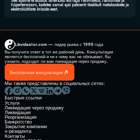
See ajaline eraldatus lahendab korraga rasvmaksa, rasvumise ja 
hüpertensiooni, kaitstes samal ajal patsienti täielikult metaboolsete ja 
elektrolüütiliste kriiside eest.
Likvidaator.com — лидер рынка с 1995 года
Вы получите ответ в тот же рабочий день. Консультация 
является бесплатной и ни к чему вас не обязывает. Вы 
узнаете, подходит ли вам ликвидация через продажу.
Бесплатная консультация
Мы также представлены в социальных сетях:
Быстрые ссылки
Услуги
Ликвидация через продажу
Ликвидация
Реорганизация
Банкротство
Закрытие компании 
e-резидента
Контакты