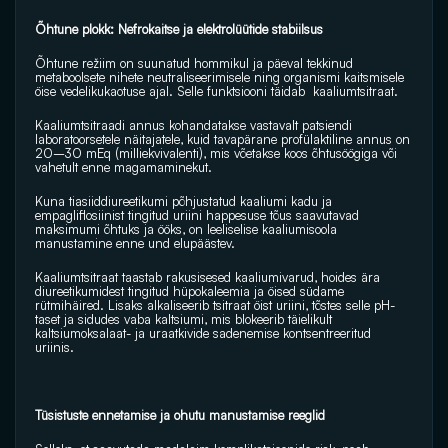
Õhtune plokk: Nefrokaitse ja elektrolüütide stabiilsus
Õhtune režiim on suunatud hommikul ja päeval tekkinud 
metaboolsete nihete neutraliseerimisele ning organismi kaitsmisele 
öise vedelikukaotuse ajal. Selle funktsiooni täidab  kaaliumtsitraat.
Kaaliumtsitraadi annus kohandatakse vastavalt patsiendi 
laboratoorsetele näitajatele, kuid tavapärane profülaktiline annus on 
20–30 mEq (milliekvivalenti), mis võetakse koos õhtusöögiga või 
vahetult enne magamaminekut. 
Kuna tiasiiddiureetikumi põhjustatud kaaliumi kadu ja 
empagliflosiinist tingitud uriini happesuse tõus saavutavad 
maksimumi õhtuks ja ööks, on leeliselise kaaliumisoola 
manustamine enne und elupäästev. 
Kaaliumtsitraat taastab rakusisesed kaaliumivarud, hoides ära 
diureetikumidest tingitud hüpokaleemia ja öised südame 
rütmihäired. Lisaks alkaliseerib tsitraat öist uriini, tõstes selle pH-
taset ja sidudes vaba kaltsiumi, mis blokeerib täielikult 
kaltsiumoksalaat- ja uraatkivide sadenemise kontsentreeritud 
uriinis.
Tüsistuste ennetamise ja ohutu manustamise reeglid