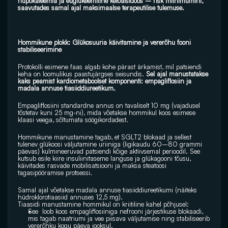
hüpokaleemia ja euglükeemiline ketoatsidoos – risk miinimumini, 
saavutades samal ajal maksimaalse terapeutilise tulemuse.
Hommikune plokk: Glükosuuria käivitamine ja vererõhu fooni 
stabiliseerimine
Protokolli esimene faas algab kohe pärast ärkamist, mil patsiendi 
keha on loomulikus paastujärgses seisundis. 
Sel ajal manustatakse 
kaks peamist kardiometaboolset komponenti: empagliflosiin ja 
madala annuse tiasiiddiureetikum.
Empagliflosiini standardne annus on tavaliselt 10 mg (vajadusel 
tõstetav kuni 25 mg-ni), mida võetakse hommikul koos esimese 
klaasi veega, sõltumata söögikordadest.
Hommikune manustamine tagab, et SGLT2 blokaad ja sellest 
tulenev glükoosi väljutamine uriiniga (ligikaudu 60–80 grammi 
päevas) kulmineeruvad patsiendi kõige aktiivsemal perioodil. See 
kutsub esile kiire insuliinitaseme languse ja glükagooni tõusu, 
käivitades rasvade mobilisatsiooni ja maksa steatoosi 
tagasipööramise protsessi.
Samal ajal võetakse madala annuse tiasiiddiureetikumi (näiteks 
hüdroklorotiaasiid annuses 12,5 mg). 
Tiaasidi manustamine hommikul on kriitiline kahel põhjusel:
See  loob koos empagliflosiiniga nefrooni järjestikuse blokaadi, 
mis tagab naatriumi ja vee piisava väljutamise ning stabiliseerib 
vererõhku kogu päeva jooksul. 