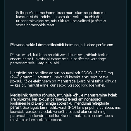
Sellega välditakse hommikuse manustamisega diureesi 
kandumist öötundidele, hoides ära noktuuria ehk öise 
urineerimisvajaduse, mis rikkuks unekvaliteeti ja tõstaks 
stressihormoonide taset.
Päevane plokk: Lämmastikoksiidi tootmine ja kudede perfusioon
Päeva keskel, kui keha on aktiivses liikumises, nihkub fookus 
endoteliaalse funktsiooni toetamisele ja perifeerse vereringe 
parandamisele L-arginiini abil.
L-arginiini terapeutiline annus on tavaliselt 2000–3000 mg 
(2–3 grammi), jaotatuna üheks või kaheks annuseks päeva 
jooksul. Kõige efektiivsem on manustada L-arginiini tühja kõhuga 
– kas 30 minutit enne lõunasööki või söögikordade vahel. 
Meditsiinikirjandus rõhutab, et tühjale kõhule manustamine hoiab 
ära olukorra, kus toidust pärinevad teised aminohapped 
konkureeriksid L-arginiiniga soolestiku imendumisretseptorite 
pärast. 
See tagab lämmastikoksiidi (NO) kiire ja puhta sünteesi, mis 
laiendab veresooni, toetab vererõhu edasist alanemist ning 
parandab mitokondriaalset funktsiooni maksas, intensiivistades 
rasvhapete beeta-oksüdatsiooni.