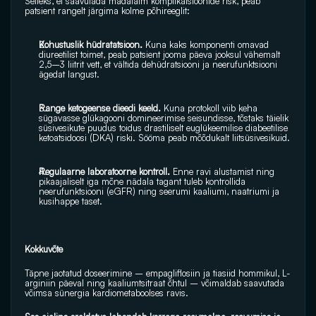
Selleks, et saavutada madalaim komplikatsioonide risk, peab 
patsient rangelt järgima kolme põhireeglit:
Kohustuslik hüdratatsioon.
 Kuna kaks komponenti omavad 
diureetilist toimet, peab patsient jooma päeva jooksul vähemalt 
2,5–3 liitrit vett, et vältida dehüdratsiooni ja neerufunktsiooni 
ägedat langust.
Range ketogeense dieedi keeld. 
Kuna protokoll viib keha 
sügavasse glükagooni domineerimise seisundisse, tõstaks täielik 
süsivesikute puudus toidus drastiliselt euglükeemilise diabeetilise 
ketoatsidoosi (DKA) riski. Sööma peab mõõdukalt liitsüsivesikuid.
Regulaarne laboratoorne kontroll. 
Enne ravi alustamist ning 
pikaajaliselt iga mõne nädala tagant tuleb kontrollida 
neerufunktsiooni (eGFR) ning seerumi kaaliumi, naatriumi ja 
kusihappe taset.
Kokkuvõte
Täpne jaotatud doseerimine – empagliflosiin ja tiasiid hommikul, L-
arginiin päeval ning kaaliumtsitraat õhtul – võimaldab saavutada 
võimsa sünergia kardiometaboolses ravis.