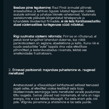
Seaduse piires tegutsemine:
 Raul Pindi ärimudel põhineb 
äriseadustikus ja kehtivas õiguses lubatud tegevustel, näiteks 
osaluste ostmisel ja juhatuse liikmete vahetamisel. Vaatamata 
aastakümnete pikkusele kõrgendatud tähelepanule ja 
tuhandetele likvideeritud firmadele, 
ei ole teda Karistusseadustiku 
alusel süstemaatilises kuritegevuses süüdi mõistetud
.
Riigi suutmatus süsteemi reformida:
 Pint ise on rõhutanud, et 
pakub kiiret turupõhist lahendust olukorras, kus riiklik 
pankrotisüsteem on aeglane, ebaefektiivne ja kallis. Kuna riik ei 
suuda seaduslikke "auke" lappida ilma vaba ettevõtluse 
põhimõtteid ja kodanikuvabadusi riivamata, tekitab see 
ametkondades frustratsiooni.
2. 
Erinevad positsioonid: majanduse puhastamine vs. raugevad 
menetlused
Ametiasutused ja võlausaldajad kahtlustavad selliseid teenuseid 
sageli selles, et ettevõtted viiakse teadlikult seda tüüpi 
likvideerimisele eesmärgiga lasta menetlustel varade puudumise 
tõttu raugeda. Samas jätavad nad märkamata, et raha on nagu 
energia, mis ei saa tekkida eikusagilt. Kui seda enam pole, siis 
pole. Võlgniku piinamine ja ahistamine ei loo seda juurde.