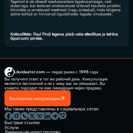
Tegemist ei ole otseselt seadusevastase tagakiusamisega, vaid 
olukorraga, kus teatavad ametiasutused üritavad kasutada juriidilisi 
tühimikke ja ennetavaid meetmeid (nagu ärikeelud), mida kõrgema 
astme kohtud on hinnanud õigustühiseks liigseks innukuseks.
Kokkuvõtteks:
Raul Pindi tegevus püsib vaba ettevõtluse ja kehtiva 
õigusruumi piirides.
Likvidaator.com — лидер рынка с 1995 года
Вы получите ответ в тот же рабочий день. Консультация 
является бесплатной и ни к чему вас не обязывает. Вы 
узнаете, подходит ли вам ликвидация через продажу.
Бесплатная консультация
Мы также представлены в социальных сетях:
Быстрые ссылки
Услуги
Ликвидация через продажу