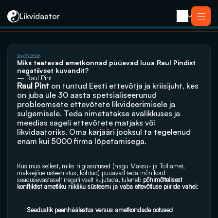
Likvidaator
Услуги
26.05.2026
Ликвидация с продажей
Miks teatavad ametkonnad püüavad luua Raul Pindist 
Ликвидация компании
negatiivset kuvandit?
Реорганизация
— Raul Pint
Банкротство
Raul Pint
Закрытие компании e-резидента
 on tuntud Eesti ettevõtja ja kriisijuht, kes 
Kontakt
on juba üle 30 aasta spetsialiseerunud 
probleemsete ettevõtete likvideerimisele ja 
sulgemisele. Teda nimetatakse avalikkuses ja 
meedias sageli ettevõtete matjaks või 
likvidaatoriks. Oma karjääri jooksul ta tegelenud 
enam kui 5000 firma lõpetamisega. 
Küsimus sellest, miks riigiasutused (nagu Maksu- ja Tolliamet, 
maksejõuetusteenistus, kohtud) püüavad teda mõnikord 
seadusevastaselt negatiivselt kujutada, tuleneb 
põhimõttelisest 
konfliktist ametliku riikliku süsteemi ja vaba ettevõtluse piiride vahel
: 
Seaduslik peenhäälestus versus ametkondade ootused