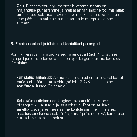
Raul Pint seevastu argumenteerib, et tema teenus on 
majanduse puhastamine ja metsasanitari laadne töö, mis aitab 
ummikusse jooksnud ettevõtjatel võimalikult stressivabalt uue 
lehe pöörata ja vabaneda ametkondade mitteproduktiivsest 
survest.
3. Emotsionaalsed ja tühistatud kohtulikud piirangud
Konflikti teravust näitavad katsed rakendada Raul Pindi suhtes 
rangeid juriidilisi tõkendeid, mis on aga kõrgema astme kohtutes 
tühistatud: 
Tühistatud ärikeelud:
 Alama astme kohtud on talle kahel korral 
püüdnud määrata ärikeeldu (näiteks 2023. aastal seoses 
ettevõttega Juraro Grindavik).
Kohtuvõimu ületamine:
 Ringkonnakohus tühistas need 
piirangud kui alusetud ja asjakohatud. Pint on selliseid 
ametkondade ja esimese astme kohtute samme nimetanud 
meedias emotsionaalseks "nõiajahiks" ja "tsirkuseks", kuna ta ei 
riku kehtivat seadusandlust.